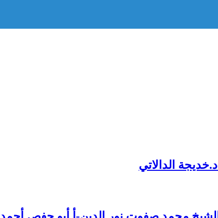
د.خديجة الدالاتي
شيخ محمد صفوت نور الدين-أ.أبو حفص أحمد ا