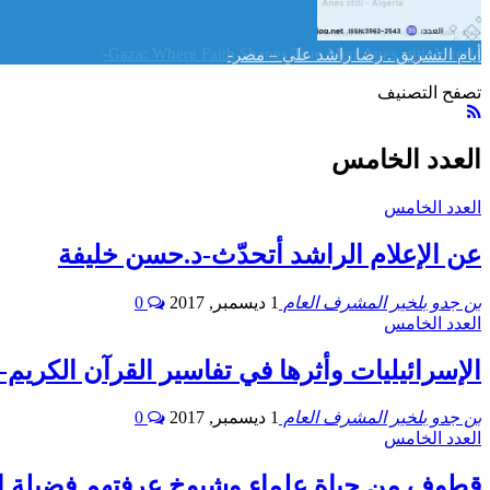
Gaza: Where Faith Shapes True Men.Anes stiti-Algeria-
أيام التشريق . رضا راشد علي – مصر-
تصفح التصنيف
العدد الخامس
العدد الخامس
عن الإعلام الراشد أتحدّث-د.حسن خليفة
بن جدو بلخير المشرف العام
1 ديسمبر, 2017
0
العدد الخامس
الإسرائيليات وأثرها في تفاسير القرآن الكريم-
بن جدو بلخير المشرف العام
1 ديسمبر, 2017
0
العدد الخامس
قطوف من حياة علماء وشيوخ عرفتهم.فضيلة ال