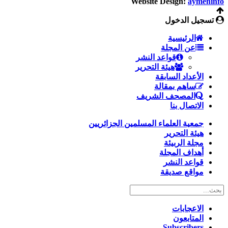
Website Design:
aymeninfo
تسجيل الدخول
الرئيسية
عن المجلة
قواعد النشر
هيئة التحرير
الأعداد السابقة
ساهم بمقالة
المصحف الشريف
الاتصال بنا
جمعية العلماء المسلمين الجزائريين
هيئة التحرير
مجلة الربيئة
أهداف المجلة
قواعد النشر
مواقع صديقة
الاعجابات
المتابعون
Subscribers