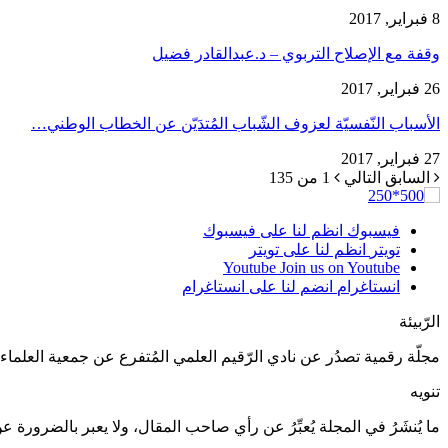
8 فبراير, 2017
وقفة مع الإصلاح التربوي – د.عبدالقادر فضيل
26 فبراير, 2017
الأسباب النّفسيّة لعزوف الشّباب المُتدَيّن عن الخطاب الوطني…
27 فبراير, 2017
السابق
التالي
1 من 135
فيسبوك
انظم لنا على فيسبوك
تويتر
انظم لنا على تويتر
Youtube
Join us on Youtube
انستاغرام
انضم لنا على انستاغرام
الرّبيئة
مجلّة رقمية تصدُر عن نادي الرّقيم العلمي المُتفرع عن جمعية العلماء ا
تنويه
ما يُنشَرُ في المجلة يُعبِّرُ عن رأي صاحب المقال، ولا يعبر بالضرورة ع