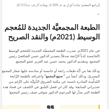
(يُراجع المعجم: مادة أ ق ل م، جـ 1/105، ومادة أ ل ف، جـ1/111).
—
الطبعة المجمعيَّة الجديدة للمُعجم
الوسيط (2021م) والنقد الصريح
في عام 2021م، صدرت الطبعة المجمعيَّة الجديدة للمُعجم الوسيط
(الخامسة كذباً الرَّابعة صدقاً) بتصدير الدكتور حسن الشافعيّ رئيس
المجمع، وبتقديم الدكتور محمد حسن عبد العزيز عضو المجمع.
ودعْك هنا من أيَّة طبعات رابعة أو خامسة أو سادسة عليها شعار المجمع
المصريّ، ودعْك أيضاً من
” صنيع المجمع”
واعترافه بالطبعة الرَّابعة
المُدلَّسة الصادرة باسمه عن مكتبة الشروق الدَّوليَّة على الرَّغم من
تحذيراتي السابقة؛ وقد كان لي فضل السَّبق في الكشف عن فساد هذه
الطبعة التي صدَّر لها المرحوم الدكتور شوقي ضيف رئيس المجمع!