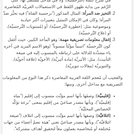
في شرح كلمة (النرجسية)، ولا في مدخل مُستقلّ لها، على
الرَّغم من بداية ظهور اللفظ في الاستعمالات العربيَّة المُعاصرة.
التحيز ضد المرأة:
المثال المذكور (“نرجسية الفتاة”) فيه تحيُّز ضدَّ
المرأة؛ وكان في الإمكان التمثيل بتعبيرات أكثر حيادية
وموضوعية مثل: (خطورة النَّرجسيَّة)، أو (مُستويات النَّرجسيَّة)،
أو (علاج النَّرجسيَّة).
إغفال معلومات تصريفية مهمة:
وهو المأخذ الكبير، حيث أُغفل
كون النَّرجسيَّة “اسماً مؤنَّثاً منسوباً” (وهو الاسم المزيد في آخره
ياء مشدَّدة للدلالة على ارتباطه بالمنسوب إليه في صيغة
التأنيث)، مثل: الأثيريَّة (مادة أثيريَّة)، الأخويَّة (علاقة أخويَّة)،
والتنويريَّة (مقالات تنويريَّة).
والعجيب أن مُعجم اللغة العربية المعاصرة ذكر هذا النوع من المعلومات
التصريفية مع مداخل أخرى، ومنها:
(إقليميَّة):
وصفَها بأنها اسم مؤنَّث منسوب إلى إقليم (“مياه
إقليميَّة”)، وبأنها مصدر صناعيّ من إقليم بمعنى “نزعة تؤكِّد
الخصائص المحليَّة”.
(ائتلافيَّة):
وصفها بأنها اسم مؤنَّث منسوب إلى ائتلاف (“صيغة
ائتلافيَّة”)، وبأنها مصدر صناعيّ تعني “هيئة تضمّ أعضاء من جهات
مُختلفة أو مُتخاصمة يعملون معاً لتحقيق أهداف مشتركة”.