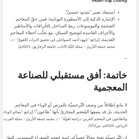
ويُحسَب لهذه الطبعة:
استبعاد تعبير “شذوذ جنسيّ”.
الإشارة الذكية إلى الأسطورة اليونانية؛ فمن حقّ المعاجم
الضخمة والموسوعات ربط المداخل بالخُرافات والأساطير
والأعراف الفاسدة لتوضيح السياق، مع تجنُّب أخطاء المعاجم
القديمة.
(يُراجع: “جهود أحمد السواحلي في تحقيق التراث اللغويّ” – د.
محمد جمعة الدِّربيّ – مجلة كليَّة الآداب، جامعة الزقازيق، 2021م).
—
خاتمة: أفق مستقبلي للصناعة
المعجمية
لا مانع إطلاقاً من وصف النَّرجسيَّة بالمرض أو الوباء في المعاجم
الحديثة، بل قد يصفها المُعجم المجازيّ بأنها “طاعون”!
(يُراجع: “معالم الوباء
والطاعون في المعجم العربي: دراسة لغويَّة” – د. محمد جمعة الدِّربيّ – مجلة العرب،
الرياض، 2024م، ص553).
إن النَّرجسيَّة تفتح مجالاً خِصباً لدراسة مُعجم الشعراء المنسوبين إليها،