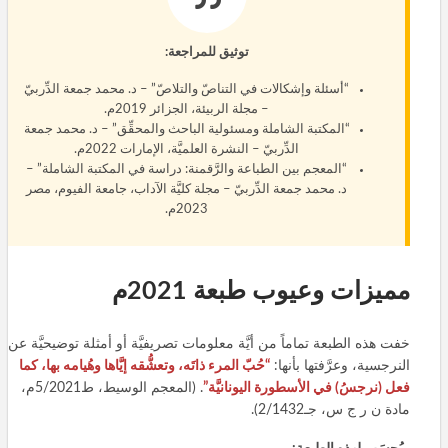
توثيق للمراجعة:
“أسئلة وإشكالات في التناصّ والتلاصّ” – د. محمد جمعة الدِّربيّ
– مجلة الربيئة، الجزائر 2019م.
“المكتبة الشاملة ومسئولية الباحث والمحقِّق” – د. محمد جمعة
الدِّربيّ – النشرة العلميَّة، الإمارات 2022م.
“المعجم بين الطباعة والرَّقمنة: دراسة في المكتبة الشاملة” –
د. محمد جمعة الدِّربيّ – مجلة كليَّة الآداب، جامعة الفيوم، مصر
2023م.
مميزات وعيوب طبعة 2021م
خفت هذه الطبعة تماماً من أيَّة معلومات تصريفيَّة أو أمثلة توضيحيَّة عن
النرجسية، وعرَّفتها بأنها:
“حُبّ المرء ذاتَه، وتعشُّقه إيَّاها وهُيامه بها، كما
فعل (نرجسُ) في الأسطورة اليونانيَّة”
. (المعجم الوسيط، ط5/2021م،
مادة ن ر ج س، جـ2/1432).