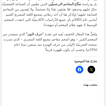
بل ودراسة
صنَّاع المعاجم النرجسيِّين
الذين يظنون أن الصناعة المُعجميَّة
حكرٌ عليهم وحدهم؛ فلا يقبلون نقدًا ولا تصحيحاً، ولا يُفيدون من المعاجم
السابقة عليهم! (وأذكر هنا أن أحد زملائي بمجمع اللغة المصريّ أقسم
أمامي عام 2003م بأن جميع الدِّراسات الأكاديميَّة التي انتقدت المعجم
الوسيط لا تفهم نظام المعجم أو منهجه!).
ولعلَّ هذا المقال الخفيف يُفيد في تغذية
“حرف النون”
الذي سيصدر من
المعجم الكبير
– وهو أضخم معاجم مجمع اللغة المصري – الذي صدرت
نسخته التجريبيَّة الأولى من حرف الهمزة منذ سبعين سنةً (عام
1956م)؛ وعسى أن يكون ظهوره قريباً!
شارك هذا الموضوع:
معجب بهذه: