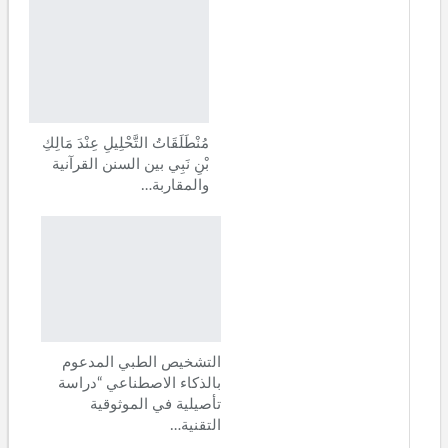
مُنْطَلَقَاتُ التَّحْلِيلِ عِنْدَ مَالِكِ
بْنِ نَبِي بين السنن القرآنية
والمقاربة…
التشخيص الطبي المدعوم
بالذكاء الاصطناعي “دراسة
تأصيلية في الموثوقية
التقنية…