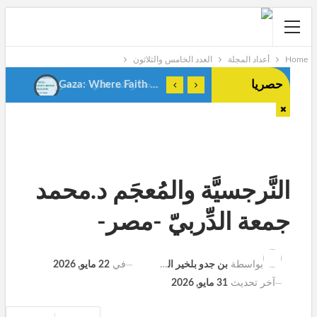
Home
أعداد المجلة
العدد الخامس والثلاثون
حصريا
Gaza: Where Faith Shapes True Men.Anes Stiti-Algeria-
النَّرجسيَّة والمُعجَم د.محمد
جمعة الدِّربيّ -مصر-
في
22 مايو, 2026
بواسطة
بن جدو بلخير المشرف العام
آخر تحديث
31 مايو, 2026