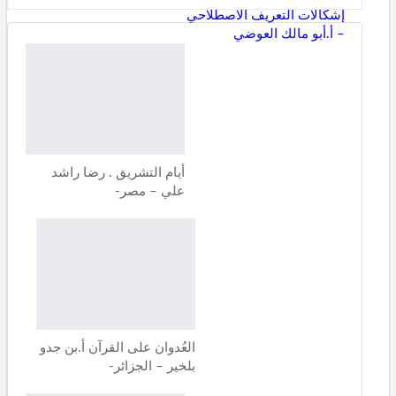
إشكالات التعريف الاصطلاحي
– أ.أبو مالك العوضي
أيام التشريق . رضا راشد
علي – مصر-
العُدوان على القرآن أ.بن جدو
بلخير – الجزائر-