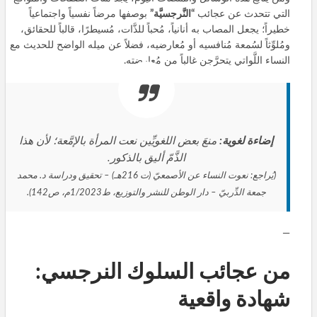
التي تتحدث عن عجائب
“النَّرجسيَّة”
بوصفها مرضاً نفسياً واجتماعياً
خطيراً؛ يجعل المصاب به أنانياً، مُحباً للذَّات، مُسيطرًا، قالباً للحقائق،
ومُلوِّثاً لسُمعة مُنافسيه أو مُعارضيه، فضلاً عن ميله الواضح للحديث مع
النساء اللَّواتي يتحرَّجن غالباً من مُعارضته.
إضاءة لغوية:
منعَ بعض اللغويِّين نعت المرأة بالإمَّعة؛ لأن هذا
الذَّمّ أليق بالذكور.
(يُراجع: نعوت النساء عن الأصمعيّ (ت 216هـ) – تحقيق ودراسة د. محمد
جمعة الدِّربيّ – دار الوطن للنشر والتوزيع، ط1/2023م، ص142).
—
من عجائب السلوك النرجسي:
شهادة واقعية