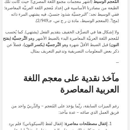
المُعجم الوسيط
(أشهر معجمات مجمع اللغة المصري)؛ حيث كانت تلك
الطبعة من مصادرنا الأساسية في إعداد مُعجم اللغة العربيَّة المعاصرة؛
ففي الوسيط نجد: “النرجسيَّة شذوذ جنسيّ، فيه يشتهي المرء ذاته
(مج)”. (المعجم الوسيط، مادة ن ر ج س، جـ2/949).
ولا إشكال هنا في التصرُّف الخفيف بتقديم الفعل (يشتهي). كما يُحسب
لمُعجم اللغة العربيَّة المعاصرة البدء بالضبط الأشهر وهو
النَّرجسيَّة (بفتح
النون)
قبل الضبط الأقلّ شهرة وهو
النِّرجسيَّة (بكسر النون)
، فضلاً عن
ذكر بعض المعلومات التصريفية وتدعيم التعريف بمثال.
—
مآخذ نقدية على معجم اللغة
العربية المعاصرة
رغم الميزات السابقة، ربَّما يؤخذ على المُعجم – والدِّربيّ واحد من
فريق العمل الذي صاغه – عدة مآخذ:
إغفال مصطلحات معاصرة:
إغفال لفظ (السيكوباتي)؛ فلم يرِد