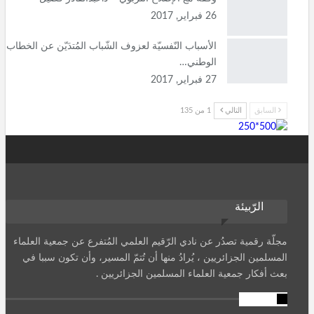
26 فبراير, 2017
الأسباب النّفسيّة لعزوف الشّباب المُتدَيّن عن الخطاب
الوطني…
27 فبراير, 2017
السابق
التالي
1 من 135
الرّبيئة
مجلّة رقمية تصدُر عن نادي الرّقيم العلمي المُتفرع عن جمعية العلماء
المسلمين الجزائريين ، يُرادُ منها أن تُتمّ المسير، وأن تكون سببا في
بعث أفكار جمعية العلماء المسلمين الجزائريين .
تنويه