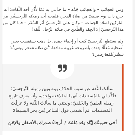
ومن العجائب – والعجائب جَمَّة – ما حدَّثني به فمًا لأُذُن أحد الثِّقات؛ أنه
خرج ذات يوم صيفيّ من صلاة الفجر، فلمحه أحد زملائه النَّرجسيِّين من
التاركين لصلاة الجماعة – وكان على النَّرجسيّ أثَر السَّفَر – فما كان من
هذا النَّرجسيّ إلا الحِقد والطَّعن في صلاة الرَّجل الثِّقة!
ولم يستطع النَّرجسيّ كبت أو إخفاء حِقده، بل ذهب يستقطب بعض
أصحابه مُعلِّلًا حِقده بأطروحة غريبة مفادها:
“أن صلاة الفجر ينبغي ألا
تتيسَّر للمُعارضين!”
سألتُ الثِّقة عن سبب الخلاف بينه وبين زميله النَّرجسيّ؛
فأكَّد لي بالمُستندات أنهما ابنا دُفعة واحدة، وأنه يعرف تاريخ
زميله العلميّ والخُلقيّ؛ وليتني ما سألتُ الثِّقة ولا عرفْتُ
المُستندات! ثم أنشدني قول الشاعر (من بحر البسيط):
أخي حسِبتُك إيَّاه وقد مُلئتْ / أرجاءُ صدرك بالأضغان والإحَنِ