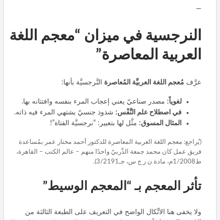
—
النرجسية في ميزان “معجم اللغة
العربية المعاصرة”
عرَّف
مُعجم اللغة العربيَّة المُعاصرة
النَّرجسيَّة بأنها:
لغوياً:
مصدر صناعيّ يعني إعجاب المرء بنفسه وافتتانه بها.
في اصطلاح علم النَّفْس:
شذوذ جنسيّ يشتهي المرء فيه ذاته.
المثال المسوق:
مثَّل لها بتعبير: “نرجسيَّة الفتاة”!
(يُراجع: معجم اللغة العربية المعاصرة للدكتور أحمد مختار عمر بمُساعدة
فريق عمل كان محمد جمعة الدِّربيّ واحدًا منهم – عالم الكتب – القاهرة،
ط1/2008م، مادة ن ر ج س، جـ3/2191).
تأثر المعجم بـ “المعجم الوسيط”
ولا يخفى هنا الاتِّكال الواضح في التعريف على الطبعة الثالثة من