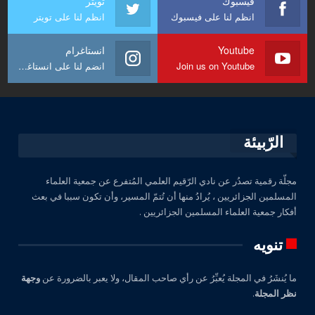
فيسبوك
تويتر
انظم لنا على فيسبوك
انظم لنا على تويتر
Youtube
انستاغرام
Join us on Youtube
انضم لنا على انستاغرام
الرّبيئة
مجلّة رقمية تصدُر عن نادي الرّقيم العلمي المُتفرع عن جمعية العلماء
المسلمين الجزائريين ، يُرادُ منها أن تُتمّ المسير، وأن تكون سببا في بعث
أفكار جمعية العلماء المسلمين الجزائريين .
تنويه
ما يُنشَرُ في المجلة يُعبِّرُ عن رأي صاحب المقال، ولا يعبر بالضرورة عن
وجهة
نظر المجلة
.