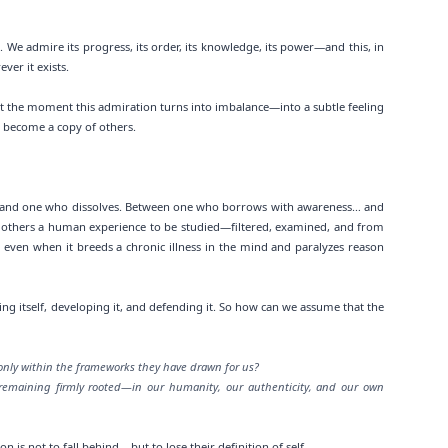
. We admire its progress, its order, its knowledge, its power—and this, in
ver it exists.
t the moment this admiration turns into imbalance—into a subtle feeling
o become a copy of others.
s… and one who dissolves. Between one who borrows with awareness… and
 others a human experience to be studied—filtered, examined, and from
even when it breeds a chronic illness in the mind and paralyzes reason
ing itself, developing it, and defending it. So how can we assume that the
 only within the frameworks they have drawn for us?
e remaining firmly rooted—in our humanity, our authenticity, and our own
is not to fall behind… but to lose their definition of self.