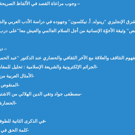
وجوب مراعاة القصد في الألفاظ الصريحة التي تتضمن الردة. أ.محمدو ولد باب – موريتانيا –
ديمقراطية في غابة د. موفق سالم نوري – العراق –
الجرائم الإلكترونية والشريعة الإسلامية : تحليل للمفاهيم والتطبيقات – أ.م.د محمد فهمي رشاد -مصر-
الأمثال العربية من الخرافة الى التهذيب ! – د.محمد سالمان -مصر-
المنقوص عند رجال القانون – د.محمد جمعة الدِّربيّ -مصر-
مصطفى جواد وتقي الدين الهلالي من الاشتراك إلى الاشتباك – د.عمر ماجد السنوي -العراق-
الحضارة تبنى بالوعي المشترك – أ.علجية عيش -الجزائر-
في الذكرى الثانية للطوفان،، يوم يأبى النسيان – د.سارة عزيزي -الجزائر-
كلمة الحق في زمان الجهل والجور. د. بلال فيصل البحر- العراق-