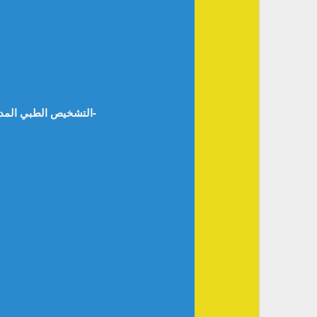
التشخيص الطبي المدعوم بالذكاء الاصطناعي “دراسة تأصيلية في الموثوقية التقنية والأبعاد الأخلاقية والقانونية” -أ.م.د. محمد فهمي رشاد-مصر-