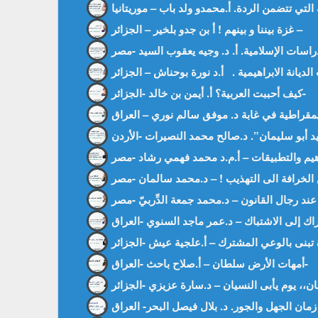
غزة بيننا و بينهم ! أ بن جدو بلخير – الجزائر –
كيف أحببت العربية؟ أ. أيمن بن خالد -الجزائر-
أمهات الأرض سلطان – أ.صلاح باحث -العراق-