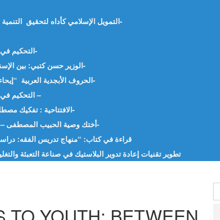
التمويل الإسلامي كأداه لتحقيق التنمية المستدامة في الدول العربية أ.مها العطفي-مصر-
التحكيم في عصر الذكاء الاصطناعي . د.محمد فهمي – مصر-
الوزير حسن كتبي: بين الإسناد والوجدان د. علي زين العابدين الحسيني-مصر-
الحروف الأبجدية العربية “إيحاءاتها وأسرارها” أ.حفيظة البشير جنيدي – الجزائر-
التحكيم في عصر الذكاء الاصطناعي. د. محمد فهمي – مصر –
الافتتاحية : تفكيك مصطلح (القراءات المعاصرة) أ. بن جدو بلخير -الجزائر-
أختك وصية الحبيب المصطفى –صلى الله عليه وسلم-…. – أ.وريدة قادة -الجزائر-
قراءة في كتاب: “منهاج تدريس الفقه: دراسة 
تطوير تقنيات إعادة تدوير البلاستيك في صناعة التعبئة والتغلي
 TO YOUTH: BETWEEN