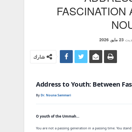
FASCINATION 
NOU
ديث
23 مايو, 2026
شارك
Address to Youth: Between Fa
By
Dr. Nouna Sammari
O youth of the Ummah…
You are not a passing generation in a passing  امتداد of deep awareness, or