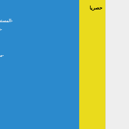
حصريا
المستشرق الإنجليزي “رينولد. أ. نيكلسون” وجهوده في دراسة الأدب العربي والدراسات الإسلامية. أ. د. وجيه يعقوب السيد -مصر-
نص” وثيقة الأخوّة الإنسانية من أجل السلام العالمي والعيش معا”على درب الديانة الابراهيمية . أ.د نورة بوحناش – الجزائر-
مفهوم التثاقف والعلاقة مع الآخر الثقافي والحضاري عند الدكتور “عبد الحميد أبو سليمان”. د.صالح محمد النصيرات -الأردن-