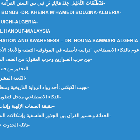
مُنْطَلَقَاتُ التَّحْلِيلِ عِنْدَ مَالِكِ بْنِ نَبِي بين السنن القرآنية والمقاربة السببية – د. طراري بن عيسى الجزائر-
Y BONDS -DR. KHEIRA M’HAMEDI BOUZINA-ALGERIA-
UICHI-ALGERIA-
SAL HANOUF-MALAYSIA
NATION AND AWARENESS – DR. NOUNA.SAMMARI-ALGERIA
بين حرب الصواريخ وحرب العقول: من العنف المادي إلى العنف الرمزي -د. نونة صماري-الجزائر-
التحذير من فتنة المال وزهرة الدنيا -د. حفيظة بلميهوب-الجزائر-
الكعبة المشرفة من البناء إلى الكساء -د. محمد سالمان-مصر-
نجيب الكيلاني: أحد رواد الرواية التاريخية ومنظري الأدب الإسلامي -د. وجيه يعقوب السيد-مصر-
الذكاء الاصطناعي مدخل لتطوير إدارة الموارد البشرية -د. معاذ عليوي-فلسطين-
حقيقة الصفات الإلهية وإثبات مشروعية مسماها -د. محمد السيد محمد-مصر-
الحداثة وتفسير القرآن بين الجذور الفلسفية وإشكالات التطبيق -د. محمد قائد ناجي محمد الحسيني-اليمن-
دلالة الحدوث على وجود الخالق جل وعلا -أ. محمد القليط-مصر-