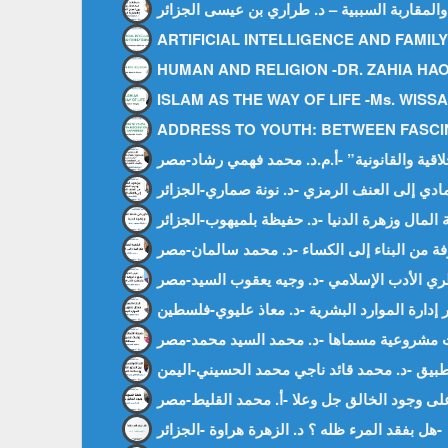
ARTIFICIAL INTELLIGENCE AND FAMIL
HUMAN AND RELIGION -DR. ZAHIA HAO
ISLAM AS THE WAY OF LIFE -Ms. WIS
ADDRESS TO YOUTH: BETWEEN FASCI
هل بفقد المرء ظله ؟ د. الزهرة هراوة -الجزائر-