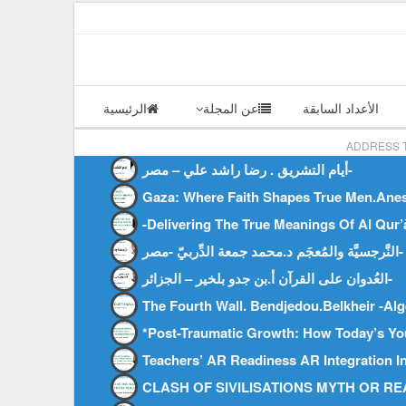
سطس 5 , 2026
الأعداد السابقة
عن المجلة
الرئيسية
ADDRESS T
أيام التشريق . رضا راشد علي – مصر-
Gaza: Where Faith Shapes True Men.Anes 
-Delivering The True Meanings Of Al Qur
النَّرجسيَّة والمُعجَم د.محمد جمعة الدِّربيّ -مصر-
العُدوان على القرآن أ.بن جدو بلخير – الجزائر-
The Fourth Wall. Bendjedou.belkheir -alg
*Post-Traumatic Growth: How Today’s Yo
Teachers’ AR Readiness AR Integration 
CLASH OF SIVILISATIONS MYTH OR REALIT