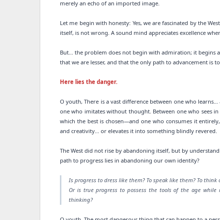
merely an echo of an imported image.
Let me begin with honesty: Yes, we are fascinated by the West
itself, is not wrong. A sound mind appreciates excellence where
But… the problem does not begin with admiration; it begins a
that we are lesser, and that the only path to advancement is t
Here lies the danger.
O youth, There is a vast difference between one who learn
one who imitates without thought. Between one who sees in
which the best is chosen—and one who consumes it entirely, 
and creativity… or elevates it into something blindly revered.
The West did not rise by abandoning itself, but by understand
path to progress lies in abandoning our own identity?
Is progress to dress like them? To speak like them? To think
Or is true progress to possess the tools of the age whil
thinking?
O youth, The most dangerous thing that can happen to a person 