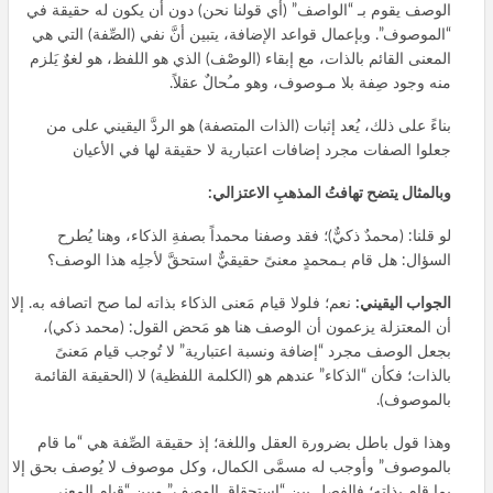
الوصف يقوم بـ “الواصف” (أي قولنا نحن) دون أن يكون له حقيقة في
“الموصوف”. وبإعمال قواعد الإضافة، يتبين أنَّ نفي (الصِّفة) التي هي
المعنى القائم بالذات، مع إبقاء (الوصْف) الذي هو اللفظ، هو لغوٌ يَلزم
منه وجود صِفة بلا مـوصوف، وهو مـُحالٌ عقلاً.
بناءً على ذلك، يُعد إثبات (الذات المتصفة) هو الردَّ اليقيني على من
جعلوا الصفات مجرد إضافات اعتبارية لا حقيقة لها في الأعيان
وبالمثال يتضح تهافتُ المذهبِ الاعتزالي:
لو قلنا: (محمدٌ ذكيٌّ)؛ فقد وصفنا محمداً بصفةِ الذكاء، وهنا يُطرح
السؤال: هل قام بـمحمدٍ معنىً حقيقيٌّ استحقَّ لأجلِه هذا الوصف؟
الجواب اليقيني:
نعم؛ فلولا قيام مَعنى الذكاء بذاته لما صح اتصافه به. إلا
أن المعتزلة يزعمون أن الوصف هنا هو مَحض القول: (محمد ذكي)،
بجعل الوصف مجرد “إضافة ونسبة اعتبارية” لا تُوجب قيام مَعنىً
بالذات؛ فكأن “الذكاء” عندهم هو (الكلمة اللفظية) لا (الحقيقة القائمة
بالموصوف).
وهذا قول باطل بضرورة العقل واللغة؛ إذ حقيقة الصِّفة هي “ما قام
بالموصوف” وأوجب له مسمَّى الكمال، وكل موصوف لا يُوصف بحق إلا
بما قام بذاته؛ فالفصل بين “استحقاق الوصف” وبين “قيام المعنى