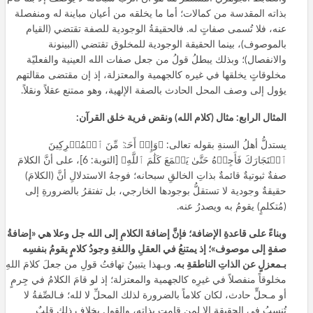
بذاته المقدسة من كمالات؛ أما ما يخلقه من أعيان مباينة له ومنفصلة
عنه، فلا تُسمى صفاتٍ له. فالحقيقةُ الوجودية للصفة تقتضي (القيام
بالموصوف)، بينما الحقيقة الوجودية للمخلوق تقتضي (البينونة
والانفصال)؛ وبذلك يبطلُ قولُ من جعل صفات الله العينية والفعليّة
مخلوقاتٍ يخلقها في غيره كالجهمية والمعتزلة، إذ إن مقتضى مقالتهم
يؤول إلى وصف المحل الحادث بالصفة الإلهية، وهو ممتنع عقلاً ونقلاً.
المثال الرابع: مثال (كلام الله) ونقض فرية خلق القرآن:
يستدلُّ أهلُ السنةِ بقوله تعالى: ﴿وَإِنۡ أَحَدٞ مِّنَ ٱلۡمُشۡرِكِينَ
ٱسۡتَجَارَكَ فَأَجِرۡهُ حَتَّىٰ يَسۡمَعَ كَلَٰمَ ٱللَّهِ﴾ [التوبة: 6]، على أنَّ الكلامَ
صفةٌ ثبوتيةٌ قائمةٌ بذاتِ الخالقِ سبحانه؛ فوجهُ الاستدلالِ أنَّ (الكلامَ)
حقيقةٌ وجودية لا تستقلُّ بوجودها الخارجي، بل تفتقرُ بالضرورةِ إلى
(مُتكلمٍ) يقومُ به ويصدرُ عنه.
وبناءً على قاعدةِ الإضافة؛ فإنَّ إضافةَ الكلامِ إلى الله جل وعلا هي «إضافةُ
صفةٍ إلى موصوف»؛ إذ يمتنعُ في العقلِ واللغةِ وجودُ كلامٍ يقومُ بنفسِه
بـمعزلٍ عن الذاتِ الناطقةِ به.
وبـهذا يتبينُ تهافتُ قولِ من جعلَ كلامَ اللهِ
مخلوقاً منفصلاً في غيرِه كالجهمية والمعتزلة؛ إذ لو قامَ الكلامُ في جِرمٍ
أو مـحلٍّ حادث، لكان كلاماً بالضرورة لذلك المحلِّ لا لله؛ فـالصِّفةُ لا
تُنسبُ في الحقيقةِ إلا لمن قامت بذاتِه، والقول بخلاف ذلك قلبٌ