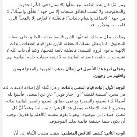
ومن ثَمَّ؛ فإن هذه الصِّفة تتبع مَحلَّها (الإنسان) في حُكْم الحدوث
والمخلوقية، ولا تُنسب للخالق سبحانه إلا من جهة “الخَلْق والمِلْك”، لا
من جهة “الاتصاف والقيام بالذات”؛ فالصِّفة لا تُعرِّف إلا بالمَحَلِّ الذي
قامت به وتحيَّزت فيه.
وبذلك يتبطل مسلك المُشبِّهة الذين قاسوا صفات الخالق على صفات
المخلوق، كما يبطل مسلك المعطلة الذين نفوا قيام الصفات بالذات
الإلهية بدعوى لزوم التشبيه؛ فالصِّفة تابعة لمَحلِّها، وكما أن ذات الله لا
تشبه ذوات خلقه، فصفاته القائمة به لا تشبه صفات خلقه القائمة بهم.
وتتجلى ثمرة هذا التأصيل في إبطال مذهب الجهمية والمعتزلة ومن
وافقهم من وجهين:
الوجه الأول: إثبات قيام المعنى بالذات:
زعم النُّفاة أنَّ إضافة الصفات لله
هي مجرد “تسمية لفظية” أو “إخبار قولي” عارٍ عن المعنى، فأثبتوا لله
أسماءً كـ (السميع والبصير) مع نفي حقائق السمع والبصر القائمة بذاته.
وبتحرير قاعدة الإضافة، يتبطل هذا الزعم؛ إذ ثبت لغةً وعقلاً أنَّ كل
مَعنىً أُضيف إلى موصوف وهو لا يقوم بنفسه (كالعلم والقدرة)، وجب
أن يكون صفةً حقيقية قائمة بذلك الموصوف.
الوجه الثاني: كشف التناقض المنطقي:
يذهب مذهب النُّفاة إلى أنَّ