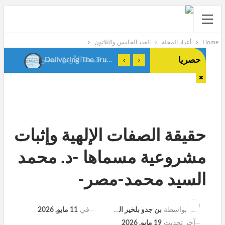
Home
أعداد المجلة
العدد الخامس والثلاثون
حصريا
النَّرجسيَّة والمُعجَم د.محمد جمعة الدِّربيّ -مصر-
-Delivering The True Meanings Of Al Qur’ān, An Islamic TheorizationDr. Doaa M Deep-Egypt
حقيقة الصفات الإلهية وإثبات
مشروعية مسماها -د. محمد
السيد محمد-مصر-
في
11 مايو, 2026
بواسطة
بن جدو بلخير المشرف العام
آخر تحديث
19 مايو, 2026