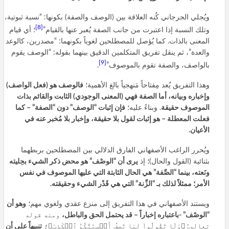
ويُجلي الجرجاني كُنه العلاقة بين (الوصف والصفة) بكونها: “نسبة ثبوتية،
[8]
وتلك النسبة إذا اعتبرت من جانب الصفة يُعبر عنها بالقيام”
؛ أي قيام
المعنى بالذات. كما يُؤصل للمصطلحين لغوياً بكونهما: “مصدرين، كالوعد
والعدة”، ثم ينقل تفريق المتكلمين الدقيق بينهما بقوله: “الوصف يقوم
[9]
بالواصف، والصفة تقوم بالموصوف”
.
وهذا التفريق يُعد مِفتاحاً مَنهجياً بالغ الأهمية؛
فالوصف هو (فعل الواصف)
وإخباره وبيانه، أما الصفة فهي (المعنى الوجودي) الثابت والقائم بذات
الموصوف حقيقة
. وبناءً عليه؛
فإن إثبات “الوصف” دون “الصفة” – كما
فعلت المعطلة – هو إثبات لقول بلا حقيقة، وإخبار بلا مُخبر عنه في
الأعيان.
ويُحرر الراغب الأصفهاني الفارق الدلالي بين المصطلحين بربطهما
بثنائية (القول والحال)؛ إذ
يرى أن “الوصْف” هو محض ذكر الشيء بحِليته
ونَعته، بينما “الصِّفة” هي الحال الثابتة التي عليها الموصوف في نفس
الأمر؛ ممثلاً لذلك بـ “الزِّنة” التي هي قَدْر الشيء وحقيقته.
ويستند الأصفهاني في هذا التفريق إلى منزع عقدي ولغوي مهم؛
وهو أن
“الوصْف” -باعتباره إخباراً – قد يحتمل الحق والباطل،
ومنه قوله
تعالى: ﴿وَلَا تَقُولُواْ لِمَا تَصِفُ أَلۡسِنَتُكُمُ ٱلۡكَذِبَ﴾؛
تنبيهاً على أن