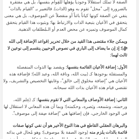
الصفة لا تملك استقلالاً وجودياً يؤهلها للقِوام بنفسها، بل هي مفتقرة
بالضرورة إلى “محل” تقوم به وهو (الذات). فالتعبير بـ “القيام بالذات”
ينفي عن الصفة كونها كياناً بائناً أو منفصلاً عن الموصوف، بل هي معنى
يتحقق في الأعيان بتبعية الذات والارتباط بها؛ وبثبوت هذا القيام يتحقق
كمال الموصوف وتميزه عن محض العدم أو الـمُطلقاتِ الذهنية.
ويمكن جلاء مقتضى هذا القيد من خلال تحرير (قواعد الإضافة إلى الله
ﷻ)؛ إذ إن ما يضاف إلى الباري في نصوص الوحيين ينقسم إلى نوعين لا
ثالث لهما:
الأول: إضافة الأعيان القائمة بنفسها:
ويقصد بها الذوات المنفصلة
والمستقلة بوجودها كـ (بيت الله، وناقة الله، وعبد الله)؛ فإضافة هذه
الأعيان هي “إضافة مخلوق إلى خالق”، وغايتها التخصيص والتشريف، ولا
تقتضي قيام هذه الأعيان بذات الله سبحانه.
الثاني: إضافة الأوصاف والمعاني التي لا تقوم بنفسها:
كـ (عِلم الله،
ورحمته، وسَمعه، وبَصره، وحكمته)؛ وبما أن هذه المعاني لا استقلال لها
في الوجود الخارجي، فإن إضافتها هي “إضافة صِفة إلى موصوف”.
والبرهان العقلي القاطع في هذا النوع الأخير هو أن نفي كونها صفات
قائمة بالذات يلزم منه
(وجود الصفة بلا موصوف)؛ وهو مُحال في بدائه