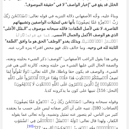
الخلل قد يقع في “إخبار الواصف” لا في “حقيقة الموصوف”.
وبناءً عليه، وجَّه الأصفهاني دلالة التنزيه في قوله تعالى: ﴿سُبۡحَٰنَ رَبِّكَ
رَبِّ ٱلۡعِزَّةِ عَمَّا يَصِفُونَ﴾
بأنها نفي لتمثيلات الواصفين وتشبيهاتهم
القاصرة، لا نفي لأصل الصِّفات؛ فالله سبحانه موصوف بـ “الـمَثَل الأعلى”
الذي هو الوصف الأكمل والجمال الأسمى
، كما في قوله: ﴿وَلَهُ
ٱلۡمَثَلُ ٱلۡأَعۡلَىٰ﴾.
وبذلك يغدو “الوصْف” الحق هو ما وافق “الصِّفة”
الثابتة لله في وحيه
، وما خالف ذلك فهو محض افتراء ينزه الرب عنه.
وفي هذا يقول الراغب الأصفهاني: “الوصف: ذكر الشيء بحليته ونعته،
والصفة الحال التي عليها الشيء من حليته ونعته، كالزنة التي هي قدر
الشيء، والوصف قد يكون حقا وباطلا، قال الله تعالى: ﴿وَلَا تَقُولُواْ لِمَا
تَصِفُ أَلۡسِنَتُكُمُ ٱلۡكَذِبَ هَٰذَا حَلَٰلٞ وَهَٰذَا حَرَامٞ لِّتَفۡتَرُواْ عَلَى ٱللَّهِ
ٱلۡكَذِبَۚ إِنَّ ٱلَّذِينَ يَفۡتَرُونَ عَلَى ٱللَّهِ ٱلۡكَذِبَ لَا يُفۡلِحُونَ﴾
[النحل: 116]. تنبيها على كون ما يذكرونه كذبا.
وقوله سبحانه وتعالى: ﴿سُبۡحَٰنَ رَبِّكَ رَبِّ ٱلۡعِزَّةِ عَمَّا يَصِفُونَ﴾
[الصافات: 180]، تنبيه على أن أكثر صفاته ليس على حسب ما يعتقده
كثير من الناس، لم يتصور عنه تمثيل وتشبيه، وأنه تعالى عما يقوله
الكفار، ولهذا قال تعالى: ﴿وَلَهُ ٱلۡمَثَلُ ٱلۡأَعۡلَىٰ فِي ٱلسَّمَٰوَٰتِ
[10]
وَٱلۡأَرۡضِۚ وَهُوَ ٱلۡعَزِيزُ ٱلۡحَكِيمُ﴾ [الروم: 27]”
.