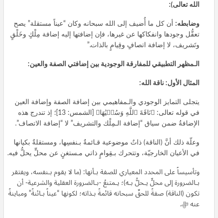
الله تعالى):
وضابطه:
أن كل ما أُضيف إلى الله سبحانه وكان “عيناً مستقلة” يصح
تعقُّل وجودها وانفكاكها عن غيرها، فإن إضافتها إليه إضافة مِلْكٍ وخَلْقٍ
وتَشريف، لا إضافة اتصافٍ وقِيامٍ بالذات.”
الـمظهر التطبيقي للمفارقة الوجودية بين إضافتي الصفة والعين:
المثال الأول: ناقة الله:
يتجلى التمايز الوجودي والـمفاهيمي بين إضافة الصفة وإضافة العين
في قوله تعالى: ﴿نَاقَةَ ٱللَّهِ وَسُقۡيَٰهَا﴾ [الشمس: 13]؛ إذ تندرج هذه
الإضافةُ ضمن سياق “إضافة الـمِلْك والتشريف” لا “إضافة الاتصاف”.
وعلّة ذلك أنَّ (الناقة) ذاتٌ موضوعية قـائمةٌ بـنفسِها، ومستقلةٌ بكيانها
في الأعيان الخارجيّة، وتتحرك بـقِوامٍ ذاتي مـستغنٍ عن محلٍّ يحلُّ فيه.
وتأسيساً على المحدد المعياري للصفة بـأنها: (ما لا يقوم بـنفسه، ويفتقر
بـالضرورة إلى محلٍّ يـحلُّ بـه)؛ يـمتنعُ -بـالضرورة العقلية والشرعية- أن
تكون (الناقة) صفةً للحقِّ سبحانه قائمةً بـذاته؛ لكونها “عيناً بـائنةً” ومباينةً
عنه ﷻ.