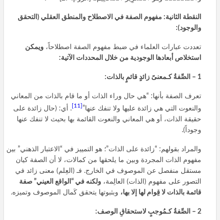
النقطة الثانية: مفهوم الصفة في الاصطلاح والمنطق العقلي (التحقق
والوجود):
تعددت عبارات العلماء في ضبط مفهوم الصفة اصطلاحاً،
ويمكن
استخلاص أبعادها الوجودية من خلال المحددات الآتية:
1 – الصِّفةُ كـمعنىً زائدٍ قائمٍ بالذات:
تعرف الصفة بأنها: “هي حال وراء الذات أو ما قام بالذات من المعاني
[11]
والنعوت التي هي زائدة عليها ولا تنفك عنها”
. أي: (حال زائدة على
حقيقة الذات، أو هي المعاني والنعوت القائمة بها بحيث لا تنفك عنها
وجوداً).
والمراد بقولهم: “زائدة على الذات”؛ هو التمييز في “الاعتبار الذهني” بين
مفهوم الذات المجردة وبين ما يلحقها من كمالات، لا أن الصفة كيان
مستقل منفصل عن الموصوف في الخارج. فـ (العِلم) معنى زائد في
التصور على مفهوم (الذات) العالِمة،
ولكنه في “الواقع العيني” صفة
قائمة بالذات لا قِوام لها إلا بها،
وبثبوتها يتحقق كَمال الموصوف وتميزه.
2 – الصِّفةُ كـمُوجبٍ لاستحقاقِ الوصف: