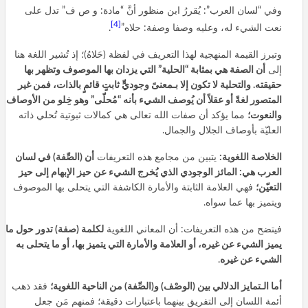
وفي “لسان العرب”: يُقررُ ابن منظور أنَّ “مادة: و ص ف” تدل على
[4]
نعت الشيء له، وعليه وصفا وصفة: حلاه”
.
وتبرز القيمة المنهجية لهذا التعريف في لفظة (حَلاهُ)؛ إذ تُشير اللغة هنا
إلى
أن الصفة هي بمثابة “الحلية” التي يزدان بها الموصوف وتظهر بها
حقيقته. والتحلية لا تكون إلا بـمعنىً وجوديٍّ ثابتٍ قائمٍ بالذات، فمن غير
المتصور لغةً أو عقلاً أن يُوصف الشيء بأنه “مُحلّى” وهو خِلو من الأوصاف
والنعوت؛
مما يؤكد أن صفات الله تعالى هي كمالات ثبوتية تُحلي ذاته
العليّة بأوصاف الجلال والجمال.
الخلاصة اللغوية:
يتبين من مجامع هذه التعريفات
أن (الصِّفة) في لسان
العرب هي: المائز الوجودي الذي يُخرج الشيء عن حيز الإبهام إلى حيز
التعيّن؛
فهي العلامة الثابتة والأمارة الكاشفة التي يتحلى بها الموصوف
ويتميز بها عما سواه.
فيتضح من هذه التعريفات: أن المعاني اللغوية
لكلمة (صفة) تدور حول ما
يميز الشيء عن غيره، أو العلامة والأمارة التي يتميز بها، أو ما يتحلى به
الشيء عن غيره
.
أما الـتمايز الدلالي بين (الوصْف) و(الصِّفة) من الناحية اللغوية؛
فقد ذهب
أئمة اللسان إلى التفريق بينهما باعتبارات دقيقة؛ فمنهم مَن جعل