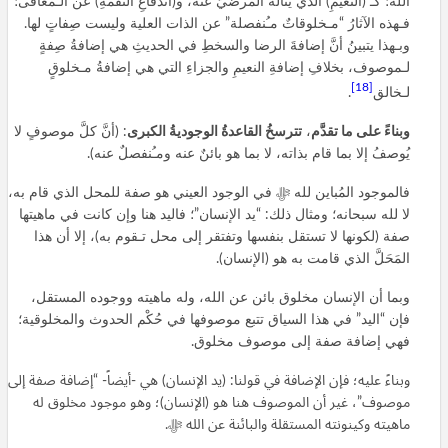
الله؛ كـ (النعيمِ) الذي ينالُه المرضيُّ عنه، و(اندفاعِ النقمةِ) عن الـمُعافَى؛
فـهذه الآثارُ “مـخلوقاتٌ مـُنفصلة” عن الذات العلية وليست صِفاتٍ لها.
وبـهذا يتبينُ أنَّ إضافةَ الرضا والسخطِ في الحديثِ هي إضافةُ صِفةٍ
لـموصوف، بخلافِ إضافةِ النعيمِ والجزاءِ التي هي إضافةُ مـخلوقٍ
[18]
لـخالق
.
وبناءً على ما تقدَّم
،
تترسخُ القاعدةُ الوجوديةُ الكبرى
: (أنَّ كلَّ موصوفٍ لا
يُوصفُ إلا بما قام بذاته، لا بما هو بائنٌ عنه ومـُنفصلٌ عنه).
فالموجود المُباين لله ﷻ في الوجود العيني هو صفة للمحل الذي قام به،
لا لله سبحانه؛ ومثال ذلك: “يد الإنسان”؛ فاليد هنا وإن كانت في ماهيتها
صفة (لكونها لا تستقل بنفسها وتفتقر إلى محل تـقوم به)، إلا أن هذا
المَحَلَّ الذي قامت به هو (الإنسان).
وبما أن الإنسان مخلوق بائن عن الله، وله ماهيته ووجوده المستقل،
فإن “اليد” في هذا السياق تتبع موصوفها في حُكْم الحدوث والمخلوقية؛
فهي إضافة صفة إلى موصوف مخلوق.
وبناءً عليه؛ فإن الإضافة في قولنا: (يد الإنسان) هي -أيضاً- “إضافة صفة إلى
موصوف”، غير أن الموصوف هنا هو (الإنسان)؛ وهو موجود مخلوق له
ماهيته وكينونته المستقلة والبائنة عن الله ﷻ.