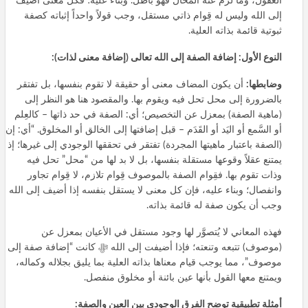
العقول، وما لزم عنه المُحال فهو باطل. وبناء عليه؛ فكل معنى أضيف
إلى الله وليس له قِوام ذاتي مستقل، وجب قولاً واحداً إثباته كصفة
ثبوتية قائمة بذاته العلية.
النوع الأول: إضافة الصفة إلى الله تعالى (إضافة معنى لذات):
وضابطها:
أن يكون المضاف معنى أو حقيقة لا تقوم بنفسها، بل تفتقر
بالضرورة إلى محل تحل فيه ويقوم بها. والمقصود هنا هو النظر إلى
(ماهية الصفة) بمعزل عن التخصيص؛ أي: الصفة في حد ذاتها – كالعِلم
أو السَّمع أو اليَد أو القَدَم – قبل إضافتها إلى الخالق أو المخلوق. “أي: إن
(الصفة باعتبار ماهيتها المجردة) تفتقر في تحققها الوجودي إلى غيرها؛ إذ
يمتنع عقلاً وقوعها مستقلة بنفسها، بل لا بد لها من “محل” تحل فيه
وذات تقوم بها. فقِوام الصفة بالموصوف قِوام تلازم، لا قِوام تجاور
وانفصال؛ وبناء عليه، فإن كل معنى لا يستقل بنفسه إذا أضيف إلى الله
وجب أن يكون صفة له قائمة بذاته.
فهذه المعاني لا يُتصوَّر لها وجود مستقل في الأعيان بمعزل عن
(موصوف) تتبعه وتنعته؛ فإذا أضيفت إلى الله ﷻ كانت “إضافة صفة إلى
موصوف”، مما يوجب قيام معناها بذاته العلية بما يليق بجلاله وكماله،
ويمتنع معها القول بأنها عين بائنة أو مخلوق منفصل.
أمثلة تطبيقية توضح الفرق الوجودي بين العين والصفة: