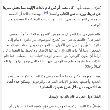
تُعرَّف الصفة بأنها:
(كل معنى أو عَين قام بالذات الإلهية مما يحقق تميزها
[14]
عن غيرها، وورد به نص الكتاب والسنة)
. ويقصد بذلك: أن الصفة
تجمع بين الثبوت الوجودي للذات، والشرعية التوقيفية المستمدة من
الوحي.
والتحقيق في هذا التعريف يجمع بين “الضرورة العقلية” و “التوقيف
الشرعي”؛ فالصفات هي التي تُخرج الموصوف من دائرة الإبهام إلى
دائرة (التعيُّن والتميُّز) في الأعيان، إذ الموصوف بغير صفات هو العدم
المحض. وبما أنَّ ذات الله ﷻ لا تُدركها الأبصار ولا تُحيط بها العقول، كان
لزاماً أن يكون “الوحي” هو المصدر الوحيد لإثبات تلك الصفات، فما قام
بالذات مما ميّزها ونطق به الوحي؛ فهو الصِّفة التي نؤمن بها ونُثبتها لله
كمالاً وجلالاً.
وهذا المفهوم الأخير هو ما سأعتمده في هذا البحث؛ لكونه أوجز هذه
الحدود وأجمعها لحقائق الإثبات الشرعي والوجودي.
ويمكن جلاء أبعاد
هذا التعريف من خلال شرح مُقيداتِه المنطقية:
القيدُ الأول: (هي ما قامَ بالذاتِ الإلهية):
ويُمثلُ هذا القيد الركيزة الجوهرية في فَهْمِ ماهية الصفة؛ إذ يقرر أن