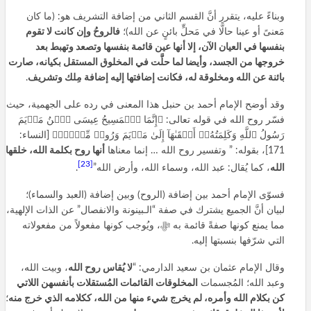
وبناءً عليه، يتقرر أنَّ القسم الثاني من إضافة التشريف هو: (ما كان
مَعنىً أو عينا حالًّا في مَحلٍّ بائنٍ عن الله)؛
فالروحُ وإن كانت لا تقوم
بنفسها في العيان الآن، إلا أنها عين قائمة بنفسها وتصعد وتهبط بعد
خروجها من الجسد، وأيضا لما حلَّت في المخلوق المستقل بكيانه، صارت
بائنة عن الله ومخلوقة له، فكانت إضافتها إليه إضافة مِلك وتشريف
.
وقد أوضح الإمام أحمد بن حنبل هذا المعنى في رده على الجهمية، حيث
فسّر روح الله في قوله تعالى: ﴿إِنَّمَا ٱلۡمَسِيحُ عِيسَى ٱبۡنُ مَرۡيَمَ
رَسُولُ ٱللَّهِ وَكَلِمَتُهُۥٓ أَلۡقَىٰهَآ إِلَىٰ مَرۡيَمَ وَرُوحٞ مِّنۡهُۖ﴾ [النساء:
171]، بقوله: ” وتفسير روح الله … إنما معناها
أنها روح بكلمة الله، خلقها
[23]
الله
، كما يُقال: عبد الله، وسماء الله، وأرض الله”
.
فسوّى الإمام أحمد بين إضافة (الروح) وبين إضافة (العبد والسماء)؛
لبيان أنَّ الجميع يشترك في صفة “الـبينونة والانفصال” عن الذات الإلهية،
مما يمنع كونها صفةً قائمة به ﷻ، ويُوجب كونها مفعولاً من مفعولاته
التي شرّفها بنسبتها إليه.
وقال الإمام عثمان بن سعيد الدارمي: “
لا يُقاس روح الله
، وبيت الله،
وعبد الله؛ المُجسمات
المخلوقات القائمات المُستقلات بأنفسهن اللاتي
كن بكلام الله وأمره، لم يخرج شيء منها من الله، ككلامه الذي خرج منه
؛