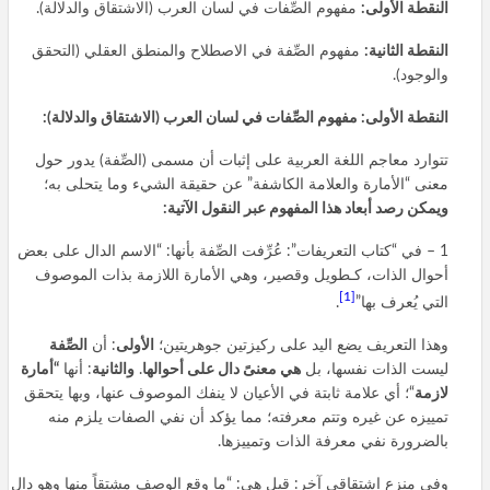
النقطة الأولى:
مفهوم الصِّفات في لسان العرب (الاشتقاق والدلالة).
النقطة الثانية:
مفهوم الصِّفة في الاصطلاح والمنطق العقلي (التحقق
والوجود).
النقطة الأولى:
مفهوم الصِّفات في لسان العرب (الاشتقاق والدلالة):
تتوارد معاجم اللغة العربية على إثبات أن مسمى (الصِّفة) يدور حول
معنى “الأمارة والعلامة الكاشفة” عن حقيقة الشيء وما يتحلى به؛
ويمكن رصد أبعاد هذا المفهوم عبر النقول الآتية:
1 – في “كتاب التعريفات”: عُرِّفت الصِّفة بأنها: “الاسم الدال على بعض
أحوال الذات، كـطويل وقصير، وهي الأمارة اللازمة بذات الموصوف
[1]
التي يُعرف بها”
.
وهذا التعريف يضع اليد على ركيزتين جوهريتين؛
الأولى
: أن
الصِّفة
ليست الذات نفسها، بل
هي معنىً دال على أحوالها
.
والثانية
: أنها
“أمارة
لازمة
“؛ أي علامة ثابتة في الأعيان لا ينفك الموصوف عنها، وبها يتحقق
تمييزه عن غيره وتتم معرفته؛ مما يؤكد أن نفي الصفات يلزم منه
بالضرورة نفي معرفة الذات وتمييزها.
وفي منزع اشتقاقي آخر: قيل هي: “ما وقع الوصف مشتقاً منها وهو دال