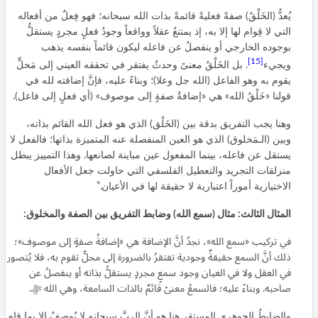
يُعدُّ (الخَلْقُ) صفةً فعليةً قائمةً بذات الله سبحانه؛ فهو فِعلٌ من أفعاله
التي لا قِوام لها إلا به، إذ يمتنعُ عقلاً وواقعاً وجودُ فعلٍ مجردٍ يستقلُّ
بوجوده الخارجي أو ينفصلُ عن فاعله ليكون قائماً بنفسه يذهب
[15]
ويجيء
. بل الخَلْقُ معنىً وحدثٌ يفتقر في تحققه العيني إلى مَحلٍّ
يقوم به وهو الفاعل (الله جل وعلا)؛ وبناءً عليه، فإنَّ إضافته لله في
قولنا «خَلْقُ الله» هي «إضافةُ صفةٍ إلى موصوف» (أي فعلٍ إلى فاعل).
وهنا يجب التفريق بدقة بين (الخَلْق) الذي هو فعل الله القائم بذاته،
وبين (الـمَخلوق) الذي هو العين المنفصلة عنه المتميزة بذاتها؛ فالفعل لا
يستقل عن فاعله، بينما المفعول عين مباينة لصانعها. وهذا التمييز يبطل
منزلقات التجريد والتعطيل الفلسفي التي حاولت جعل الأفعال
الاختيارية أموراً اعتبارية لا حقيقة لها في الأعيان.”
المثال الثالث: مثال (سمع الله) وضابط التفريق بين الصفة والمخلوق:
في تركيب «سمع الله»، نجدُ أنَّ الإضافة هي «إضافةُ صفةٍ إلى موصوف»؛
ذلك أنَّ السمع حقيقةٌ وجودية تفتقرُ بالضرورة إلى محلٍّ تقوم به، فلا يُتصور
في العقل ولا في العيان وجود سمعٍ مجردٍ يستقلُّ بذاته أو ينفصلُ عن
صاحبه. وبناءً عليه؛ فالسمعُ معنىً قائمٌ بالذات السامعة، وهي الله ﷻ.
والضابطُ الجوهري المستقر هنا هو أنَّ الربَّ سبحانه لا يُوصفُ إلا بما قام