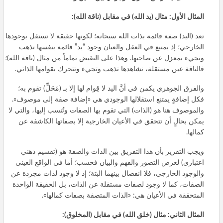
المثال الأول: مثال (يد الله) في مقابل (ناقة الله):
تعد (اليد) صفة قائمة بذات الله سبحانه؛ لكونها حقيقة لا تستقل بوجودها
الخارجي؛ إذ يمتنع في العقل والعيان وجود “يد” قائمة بنفسها تذهب
وتجيء بمعزل عن صاحبها. وهذا على النقيض تماماً من مثال (ناقة الله)؛
فالناقة عين مستقلة، نشاهدها تذهب وتجيء وتتحرك بقوامها الذاتي.
والفرق الجوهري يكمن في أنَّ اليد لا قِوام لها إلا بـ (مَحَلٍّ) تقوم به؛
فكل إضافةٍ يمتنع استقلالها الوجودي هي «إضافة صفة إلى موصوف».
والموصوف هنا هو (الذات) التي تقوم بها الصفات وتُنسب إليها، والتي لا
يمكن بحالٍ أن تتحقق في الأعيان الخارجية إلا بصفاتها الكاشفة عن
كمالها.
ويجب التقرير بأن هذا التفريق بين الذات والصفة هو (تقسيم ذهني
اعتباري) لغرض التصور والفهم والبيان فحسب؛ أما في الواقع العيني
والوجود الخارجي، فلا انفصال بينهما البتة؛ إذ لا وجود لذات مجردة عن
الصفات، كما لا وجود لصفات مستقلة عن الذات، بل الحقيقة الواحدة
المتحققة في الأعيان هي: «الذات المتصفة بصفات كمالها».
المثال الثاني: مثال (خلق الله) في مقابل (المخلوق):