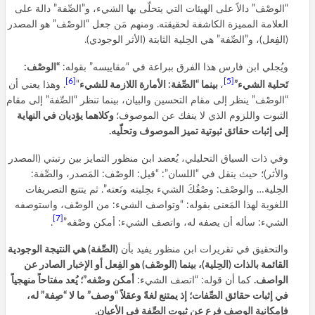
“الوصْف” دالاً على الهيئات التي يتحلّى بها الشيء، و”الصِّفة” دالة على
العلامة المميزة الكاشفة لحقيقته. ومنهم مَن جعل “الوصْف” هو المصدر
(الفِعل)، و”الصِّفة” هي الحِلية الثابتة (الأثر الوجودي).
ويُجلي ابن فارس هذا الفرق ببراعة في “مقاييسه” بقوله:
“الوصْف:
[6]
[5]
تَحلية الشيء”
،
بينما “الصِّفة: الأمارة اللازمة للشيء
“
. وهذا يعني أن
“الوصْف” ينظر إلى مقام التحسين والبيان، بينما تنظر “الصِّفة” إلى مقام
الثبوت واللزوم الذي لا ينفك عن الموصوف؛
وكلاهما يؤديان في النهاية
إلى إثبات حقائق ثبوتية تميز الموصوف وتحلّيه.
وفي ذات السياق التحليلي، يُعضد ابن منظور التمايز بين رتبتي (المصدر
والأثر)؛ حيث ينقل في “اللسان”: “قيل: الوصْف: المَصدر، والصِّفة:
الحِلية… والوصْف: وصْفُكَ الشيء بحِليته ونَعته”. ثم يتتبع التصريفات
اللغوية لهذا المَعنى بقوله: “وتواصف الشيء: من الوصْف، واستوصفه
[7]
الشيء: سأله أن يصفه له، واتصف الشيء: أمكن وصْفه”
.
والتحقيق في تقريرات ابن منظور يفيد بأن
(الصِّفة) هي النتيجة الوجودية
القائمة بالذات (الحِلية)، بينما (الوصْف) هو الفِعل أو الإخبار الصادر عن
الواصف.
كما أن قوله: “اتصف الشيء:
أمكن وصْفه”؛ يُعد مفتاحاً منهجياً
في إثبات حقائق الصِّفات؛ إذ يمتنع لغةً وعقلاً “وصف” ما لا “صِفة” له،
فإمكانية الوصف فرع عن ثبوت الصِّفة في الأعيان.