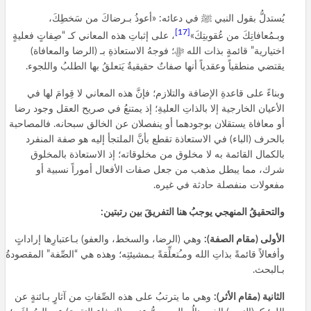
يُستدلُّ بقول النبي ﷺ في دعائه: «أعوذُ بـرضاكَ من سَخطِكَ،
[17]
وبـمُعافاتِكَ من عُقوبتِكَ»
، على إثباتِ هذه المعاني كـ “صِفاتٍ فعليةٍ
اختيارية” قائمةٍ بذات الله ﷻ؛ فوجهُ الاستعاذةِ بـ (الرضا والمعافاة)
يقتضي منطقياً وعقدياً أنها صفاتٌ حقيقيةٌ يَتعلقُ بها الطلبُ واللجوء.
وبناءً على قاعدةِ الإضافة والتلازم؛ فإنَّ هذه المعاني لا قِوامَ لها في
الأعيان الخارجية إلا بالذاتِ العليةِ؛ إذ يمتنعُ في صريح العقل وجود رضا
أو معافاة يستقلان بوجودهما أو ينفصلان عن الخالق سبحانه. فالمصاحبة
بالحرف (الباء) في الاستعاذة تقطع بأنَّ الملتجأ إليه هو صفة المنفرد
بالكمال القائمة به لا مخلوق من مخلوقاته؛ إذ الاستعاذة بالمخلوق
شرك، مما يبطل مذهب من جعل صفات الأفعال أموراً نسبية أو
مفعولات منفصلة حادثة في غيره.
والتحقيقُ المنهجي يوجبُ هنا التفريقَ بين رتبتين:
الأولى (مقام الصفة):
وهي (الرضا، والسخط، والعفو) بـاعتبارِها إراداتٍ
وأفعالاً قائمةً بذاتِ الله ومـُتعلِّقةً بـمشيئتِه؛ وهذه هي “الصِّفة” المقصودةُ
بـالبحث.
الثانية (مقام الأثر):
وهي ما يترتبُ على هذه الصِّفاتِ من آثارٍ بـائنةٍ عن