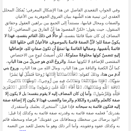
وفي الجوابِ التقعيدي الفاصلِ عن هذا الإشكالِ المعرفي؛ يُفككُ المحلل
العقدي ابن تيمية هذه الشُّبهة ببيان الفروق الجوهرية بين الأعيان
والصفات ومحال قيامها، مستنداً إلى الجمع بين براهين العقول وحقائق
المنقول، حيث يقول: «لكنَّ المقصودَ هنا أنَّ الفارقَ بين المضافينِ: أنَّ
المضافَ إن كان شيئًا قائمًا بنفسهِ،
أو حالًّا في ذلكَ القائمِ بنفسهِ، فهذا لا
يكونُ صفةً للهِ؛ لأنَّ الصفةَ قائمةٌ بالموصوفِ. فالأعيانُ التي خلقَها اللهُ
قائمةٌ بأنفسِها، وصفاتُها القائمةُ بها تمتنعُ أن تكونَ صفاتٍ للهِ، فإضافتُها
إليهِ تتضمنُ كونَها مخلوقةً مملوكةً
، لكن أُضيفتْ لنوعٍ من الاختصاصِ
المقتضى للإضافةِ لا لكونِها صفةً.
والروحُ الذي هو جبريلُ من هذا البابِ
،
كما أنَّ الكعبةَ والناقةَ من هذا البابِ، ومالَ اللهِ من هذا البابِ،
وروحَ بني
آدمَ من هذا،
وذلكَ كقولهِ: ﴿فَأَرۡسَلۡنَآ إِلَيۡهَا رُوحَنَا فَتَمَثَّلَ لَهَا بَشَرٗا
سَوِيّٗا﴾، ﴿فَإِذَا سَوَّيۡتُهُۥ وَنَفَخۡتُ فِيهِ مِن رُّوحِي﴾، ﴿وَطَهِّرۡ بَيۡتِيَ﴾،
﴿نَاقَةَ ٱللَّهِ وَسُقۡيَٰهَا﴾، ﴿مَّآ أَفَآءَ ٱللَّهُ عَلَىٰ رَسُولِهِۦ مِنۡ أَهۡلِ ٱلۡقُرَىٰ
فَلِلَّهِ وَلِلرَّسُولِ﴾.
وأما إن كان المضاف إليه لا يقوم بنفسه؛ بل لا يكون إلا
صفة كالعلم والقدرة والكلام والرضا والغضب فهذا لا يكون إلا إضافة صفة
إليه فتكون قائمة به سبحانه
فإذا قيل: “أستخيرك بعلمك وأستقدرك
بقدرتك” فعلمه صفة قائمة به وقدرته صفة قائمة به وكذلك إذا قيل:
“أعوذ برضاك من سخطك وبمعافاتك من عقوبتك” فرضاه وسخطه قائم
به وكذلك عفوه وعقوبته. وأما أثر ذلك وهو ما يحصل للعبد من النعمة