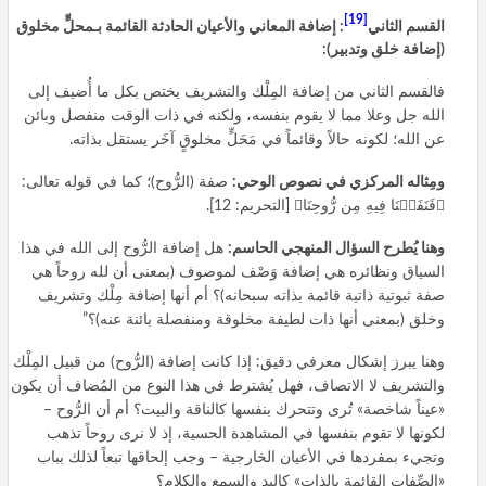
[19]
القسم الثاني
: إضافة المعاني والأعيان الحادثة القائمة بـمحلٍّ مخلوق
(إضافة خلق وتدبير):
فالقسم الثاني من إضافة المِلْك والتشريف يختص بكل ما أُضيف إلى
الله جل وعلا مما لا يقوم بنفسه، ولكنه في ذات الوقت منفصل وبائن
عن الله؛ لكونه حالاً وقائماً في مَحَلٍّ مخلوقٍ آخَر يستقل بذاته.
ومِثاله المركزي في نصوص الوحي:
صفة (الرُّوح)؛ كما في قوله تعالى:
﴿فَنَفَخۡنَا فِيهِ مِن رُّوحِنَا﴾ [التحريم: 12].
وهنا يُطرح السؤال المنهجي الحاسم:
هل إضافة الرُّوح إلى الله في هذا
السياق ونظائره هي إضافة وَصْف لموصوف (بمعنى أن لله روحاً هي
صفة ثبوتية ذاتية قائمة بذاته سبحانه)؟ أم أنها إضافة مِلْك وتشريف
وخلق (بمعنى أنها ذات لطيفة مخلوقة ومنفصلة بائنة عنه)؟”
وهنا يبرز إشكال معرفي دقيق: إذا كانت إضافة (الرُّوح) من قبيل المِلْك
والتشريف لا الاتصاف، فهل يُشترط في هذا النوع من المُضاف أن يكون
«عيناً شاخصة» تُرى وتتحرك بنفسها كالناقة والبيت؟ أم أن الرُّوح –
لكونها لا تقوم بنفسها في المشاهدة الحسية، إذ لا نرى روحاً تذهب
وتجيء بمفردها في الأعيان الخارجية – وجب إلحاقها تبعاً لذلك بباب
«الصِّفات القائمة بالذات» كاليد والسمع والكلام؟