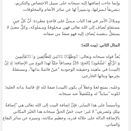
وإنما جاءت إضافتها إليه سبحانه على سبيل الاختصاص والتكريم،
تـشريفاً لـمنزلتها، وتـمييزاً لها عن سائر الأنعام والمخلوقات.
ومِـلاكُ الأمر في هذا الباب مـبنيٌّ على قاعدةٍ مطردة: أنَّ كلَّ عينٍ
مستقلةٍ تُضاف إلى الله تعالى فهي مـخلوقةٌ ومـملوكة، وكلَّ معنىً لا
يستقلُّ بـنفسه يُضاف إليه فهو صفةٌ من صفاته.
المثال الثاني: (بيت الله):
يُعدُّ قوله سبحانه وتعالى: ﴿وَطَهِّرۡ بَيۡتِيَ لِلطَّآئِفِينَ وَٱلۡقَآئِمِينَ
وَٱلرُّكَّعِ ٱلسُّجُودِ﴾ [الحج: 26] مِصداقاً جليّاً لهذا النوع من الإضافة؛ إذ إنَّ
(البيت) في ماهيته وحقيقته الوجودية “عينٌ قائمةٌ بذاتها”، ومستقلةٌ
بجِرمها وبنائها الخارجي.
وعليه، يمتنع لغةً وعقلاً أن يكون (البيت) صفةً لله ﷻ قائمةً بذاته العلية؛
لكونه “مبايناً” له ومُنْفَصِلاً عنه سبحانه.
وتأسيساً على هذا التمايز، فإنَّ إضافة البيت إلى الله تعالى هي “إضافةُ
مِلكٍ وتَشريفٍ” لا غَير؛ حيث خَصَّ الحقُّ سبحانه هذا الحَيّز المكاني
بالإضافة الدالة على جلالة قدره، وعظيم مكانته، وتميزه عن سائر البقاع
والمباني.