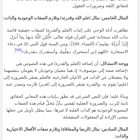
لحقائق اللغة وضرورات العقول.
المثال الخامس: مثال (علم الله وقدرته) وتلازم الصفات الوجودية والذات:
تظاهرت أدلة الوحي على إثبات (العلم والقدرة) كصفات حقيقية قائمة
بذات الله سبحانه؛ فمن القرآن قوله تعالى: ﴿لَّٰكِنِ ٱللَّهُ يَشۡهَدُ بِمَآ أَنزَلَ
إِلَيۡكَۖ أَنزَلَهُۥ بِعِلۡمِهِۦۖ﴾ [النساء: 166]، ومن السنة قول النبي ﷺ في دعاء
[16]
الاستخارة: «اللهم إني أستخيرك بـعِلْمِك وأستقدرك بـقدرتك»
.
ووجه الاستدلال:
أن إضافة (العلم والقدرة) في هذه النصوص هي
«إضافة صفة إلى موصوف»؛ إذ هما معنيان وجوديان لا يقومان بـنفسهما
ولا ينفصلان عن الذات في الأعيان الخارجية. فالعلم يفتقر بالضرورة إلى
(عليم) يقوم به، والقدرة تفتقر بالضرورة إلى (قدير) تلازمه وتصدر عنه.
وبناءً عليه؛ فإن النص الشرعي قد نطق بـإثبات هذه المعاني كحقائق
ثابتة للرب، والضرورة العقلية تَقضي بـأنَّ مَحَلَّ قيام هذه الصفات
المعنوية الوجودية هو الذات العلية لا غيرها، مما يبطل تأويل مَن جعلها
بمعنى الإرادة أو المفعولات المنفصلة.
المثال السادس: مثال (الرضا والمعافاة) وتلازم صفات الأفعال الاختيارية
والذات: