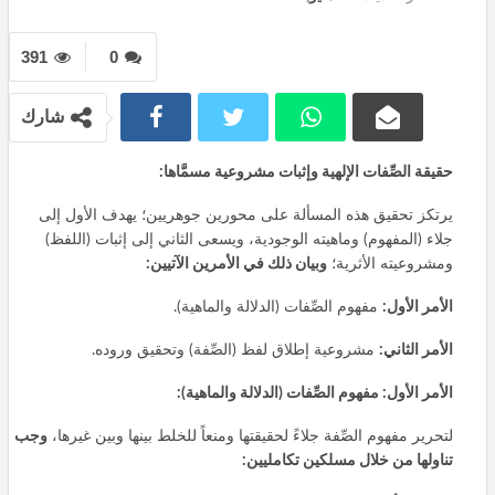
391
0
شارك
حقيقة الصِّفات الإلهية وإثبات مشروعية مسمَّاها:
يرتكز تحقيق هذه المسألة على محورين جوهريين؛ يهدف الأول إلى
جلاء (المفهوم) وماهيته الوجودية، ويسعى الثاني إلى إثبات (اللفظ)
ومشروعيته الأثرية؛
وبيان ذلك في الأمرين الآتيين:
الأمر الأول:
مفهوم الصِّفات (الدلالة والماهية).
الأمر الثاني:
مشروعية إطلاق لفظ (الصِّفة) وتحقيق وروده.
الأمر الأول: مفهوم الصِّفات (الدلالة والماهية):
لتحرير مفهوم الصِّفة جلاءً لحقيقتها ومنعاً للخلط بينها وبين غيرها،
وجب
تناولها من خلال مسلكين تكامليين: