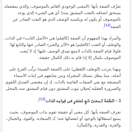
تعرَّف الصفة بأنها: (المعنى الوجودي القائم بالموصوف، والذي بمقتضاه
يستحق اتصافه بالنعت المشتق منه)؛ أي هي الشيء الذي يوجد
بالموصوف أو يكون له ويكسبه الوصف الذي هو النعت الصادر عن
[12]
الصفة
.
والمراد بهذا المفهوم أن الصفة (كالعِلم) هي «الأصل الثابت» في الذات،
والوصْف أو النعت (كالعليم) هو «الأثر والخبر» الصادر عنها والتابع لها؛
فلولا قيام الصفة بالذات لامتنع صِدق الوصف عليها؛ إذ لا يُنعت
الموصوف بكمال إلا إذا قام به ذلك الكمال حقيقة.
وبهذا يترتب (الوصْف اللفظي) على (الصفة العينية) ترتُّب الفرع على
أصله، مما يبطل مسلك المعتزلة ومن شايعهم في إثبات الأسماء
المشتقة مع نفي الصفات القائمة بالذات، إذ إن مقتضى الصدق اللغوي
والضرورة العقلية يُحيلان ثبوت المشتق دون قيام المشتق منه بالمحل.
[13]
3 – الصِّفةُ كـمعنىً تابعٍ مُفتقرٍ في قِوامِه للذات
:
تعرف الصفة بأنها: كل معنى أو حقيقة تقوم بذات الموصوف، بحيث
يمتنع استقلالها بالوجود أو انفصالها عنه؛ كـ (السعادة، والقوة، والجمال،
والعزة، والقدرة، والكمال).