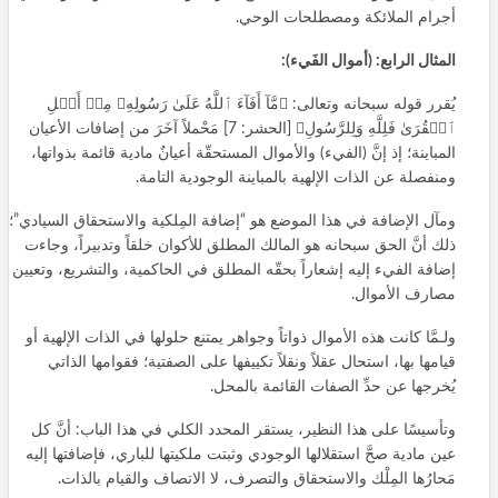
أجرام الملائكة ومصطلحات الوحي.
المثال الرابع: (أموال الفَيء):
يُقرر قوله سبحانه وتعالى: ﴿مَّآ أَفَآءَ ٱللَّهُ عَلَىٰ رَسُولِهِۦ مِنۡ أَهۡلِ
ٱلۡقُرَىٰ فَلِلَّهِ وَلِلرَّسُولِ﴾ [الحشر: 7] مَحْملاً آخَرَ من إضافات الأعيان
المباينة؛ إذ إنَّ (الفيء) والأموال المستحقّة أعيانٌ مادية قائمة بذواتها،
ومنفصلة عن الذات الإلهية بالمباينة الوجودية التامة.
ومآل الإضافة في هذا الموضع هو “إضافة المِلكية والاستحقاق السيادي”؛
ذلك أنَّ الحق سبحانه هو المالك المطلق للأكوان خلقاً وتدبيراً، وجاءت
إضافة الفيء إليه إشعاراً بحقّه المطلق في الحاكمية، والتشريع، وتعيين
مصارف الأموال.
ولـمَّا كانت هذه الأموال ذواتاً وجواهر يمتنع حلولها في الذات الإلهية أو
قيامها بها، استحال عقلاً ونقلاً تكييفها على الصفتية؛ فقوامها الذاتي
يُخرجها عن حدِّ الصفات القائمة بالمحل.
وتأسيسًا على هذا النظير، يستقر المحدد الكلي في هذا الباب: أنَّ كل
عين مادية صحَّ استقلالها الوجودي وثبتت ملكيتها للباري، فإضافتها إليه
مَحارُها المِلْك والاستحقاق والتصرف، لا الاتصاف والقيام بالذات.