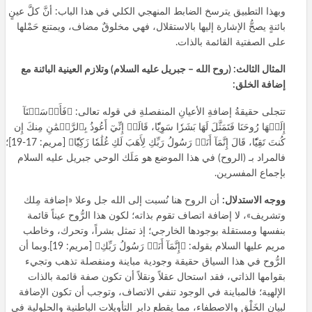
وبهذا التطبيق يترسخ الضابط المنهجي الكلي في هذا الباب: أنَّ كلَّ عينٍ
بائنةٍ يصحُّ الإشارة إليها بالاستقلال، فهي مخلوقٌ مضاف، ويمتنع حَمْلها
على الصفتية القائمة بالذات.
المثال الثالث: (روح الله – جبريل عليه السلام) وتلازم العينية البائنة مع
إضافة الخلق:
تتجلى حقيقةُ إضافةِ الأعيانِ المنفصلةِ في قوله تعالى: ﴿فَأَرۡسَلۡنَآ
إِلَيۡهَا رُوحَنَا فَتَمَثَّلَ لَهَا بَشَرٗا سَوِيّٗا، قَالَتۡ إِنِّيٓ أَعُوذُ بِٱلرَّحۡمَٰنِ مِنكَ إِن
كُنتَ تَقِيّٗا، قَالَ إِنَّمَآ أَنَا۠ رَسُولُ رَبِّكِ لِأَهَبَ لَكِ غُلَٰمٗا زَكِيّٗا﴾ [مريم: 17-19]؛
فالمراد بـ (الروح) في هذا الموضع هو مَلَك الوحي جبريل عليه السلام
بإجماع المفسرين.
ووجه الاستدلال:
أن الروح هنا نُسبت إلى الله جل وعلا «إضافة مِلك
وتشريف»، لا إضافة اتصاف تقوم بذاته؛ لكون هذا الرُّوح عيناً قائمة
بنفسها ومستقلة بوجودها الخارجي؛ إذ تمثل بشراً، وتحرك، وخاطب
مريم عليها السلام بقوله: ﴿إِنَّمَآ أَنَا۠ رَسُولُ رَبِّكِ﴾ [مريم: 19].وبما أن
الرُّوح في هذا السياق حقيقة وجودية مباينة ومنفصلة تذهب وتجيء
بقوامها الذاتي، فقد استحال عقلاً ونقلاً أن تكون صفة قائمة بالذات
الإلهية؛ فالمباينة في الوجود تنفي الاتصاف، وتوجب أن تكون الإضافة
لبيان الخَلْق والاصطفاء، مما يقطع دابر التأويلات الباطنية والحلولية في