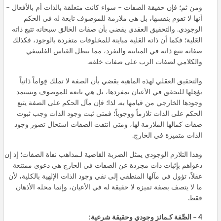
ومن ثم؛ فإن حقيقة الصفات – سواء كانت متعلقة بالذات أم بالأفعال –
أنها لا تقوم بنفسها، بل هي ملازمة للموصوف تابعة له في الحكم
الوجودي. والتحقيق العقدي يقضي بأن صفات الخالق سبحانه تتبع ذاته
العَلية؛ فكما أن ذاته العَلية مباينة للمخلوقات متفردة بالوجود، فكذلك
صفاته تتبع ذاته في المباينة والتفرد، مما يبطل القياس الفلسفي
والكلامي لصفات الرب على صفات خلقه.
والتحقيق العقلي لهذه الماهية يقضي بأن الصفة لا تملك قِواماً ذاتياً
يؤهلها للتحقق في الأعيان بمفردها، بل هي تابعة للموصوف وتستمد
وجودها الخارجي من قيامها به. لذا؛ فإن مآل الحكم على الصفة يتبع
الحكم على الذات تلازماً ووجوباً؛ فمتى ثبت وجود الذات وجب ثبوت
صفات كمالها الملازمة لها، ومتى انتفت الصفات استحال تصور وجود
الذات متميزة في الخارج.
وهذا التلازم الوجودي يمثل الضربة القاضية لـمذاهب نفاة الصفات؛ إذ إن
دعواهم بإثبات ذات مجردة عن الصفات في الخارج هي دعوى ممتنعة
عقلاً، تؤول في مآلها المنطقي إلى نفي وجود الذات الإلهية بالكلية، لأن
ما لا يتصف بصفة تميزه لا حقيقة له في الأعيان، وإنما محله الأذهان
فقط.
4 – الصِّفة كـمائزٍ وجودي وحقيقة شرعية: