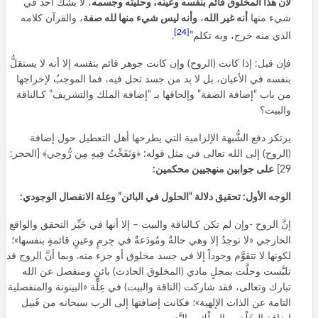
لأن هذا المخلوق قائم بنفسه وعينه، وحليته وجسمه
، لا يشك أحد في
شيء منها
أنه غير الله
،
وأنه ليس شيء منها لله صفة
، والقرآن كلامه
[24]
الذي منه خرج، وبه تكلم”
.
فإن قيل: إذا كانت (الروح) وإن كانت جوهر قائم بنفسه إلا أنه لا يستقلُّ
بنفسه في الأعيان، بل لا بد من جسد تحل فيه، فما الموجبُ لإخراجها
من باب “إضافة الصفة” وإلحاقها بـ “إضافة الملك والتشريف” كـالناقة
والبيت؟
يرتكز دفع الشُّبهة الإلزامية التي يطرحها أهل التعطيل حول إضافة
(الروح) إلى الله تعالى في مثل قوله: ﴿وَنَفَخْتُ فِيهِ مِن رُّوحِي﴾ [الحجر:
29]
على جوابين منهجيين محكمين:
الوجه الأول: تحقيق دلالة “الحلول في البائن” وعِلة الانفصال الوجودي:
إنَّ الروح -وإن لم تكن كـالناقة والبيت – إلا أنها في حَيِّز التحقق والواقع
الخارجي «لا توجدُ إلا وهي حالةٌ ومُودَعةٌ في جِرمٍ وعينٍ قائمةٍ بنفسها»؛
لكونها لا تتقوَّم وجوداً إلا في جسد مخلوق أو جزء منه. وبما أنَّ الروح قد
تلبَّست وحلَّت بمحلٍ مادي (المخلوق الحادث) بائنٍ ومنفصل عن الله
تبارك وتعالى، فقد شاركت (الناقة والبيت) في عِلَّة «البينونة والمنفصلية
التامة عن الذات الإلهية»؛ فكانت إضافتها إلى الرب سبحانه من قَبيل