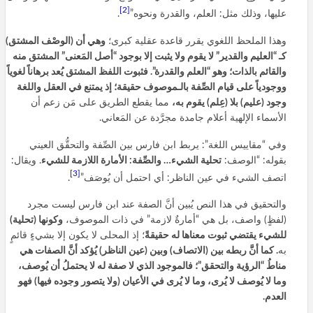
[2]
عليها، وذلك مثل: العلم، والقدرة ونحوه”
.
وهذا الملحظ اللغوي يقرر قاعدة عقلية كبرى؛
وهي أن (الوصْف المشتق)
كـ “العليم والقدير” لا يقوم ولا يثبت إلا بوجود “أصل المَعنى” المشتق منه
والقائم بالذات؛ وهو “العلم والقدرة”. فثبوت اللفظ المشتق يُعد برهاناً لغوياً
ووجودياً على قيام الصِّفة بالـموصوف حقيقة؛ إذ يمتنع في العقل واللغة
وجود (عليم) بلا (عِلم) يقوم به،
مما يقطع الطريق على مَن زعم أن
الأسماء الإلهية أعلام جامدة مجرَّدة عن المَعاني.
وفي “مقاييس اللغة”: يربط ابن فارس بين الصِّفة والتحقُّق العيني
بقوله: “الوصف:
تحلية الشيء… والصِّفة: الأمارة اللازمة للشيء
. ويقال:
[3]
اتصف الشيء في عين الناظر: أي احتمل أن يُوصَف”
.
والتحقيق في هذا النص يُبين أنَّ الصفة عند ابن فارس ليست مجرد
(لفظٍ) واصف، بل هي “أمارةٌ لازمة” في ذات الموصوف،
وكونها (تحلية)
للشيء يقتضي ثبوت معناها له حقيقةً
؛ إذ المحلى لا يكون إلا بشيءٍ قائمٍ
به
. كما أنَّ ربطه بين (الاتصاف) وبين (عين الناظر) يُؤكد أنَّ الصفات هي
مناطُ “الرؤية والتحقق”؛ فالموجود الذي لا صفة له لا يحتملُ أن يُوصف،
وما لا يُوصف لا يُرى، وما لا يُرى في الأعيان (ولا يتصور وجوده فيها) فهو
العدم.