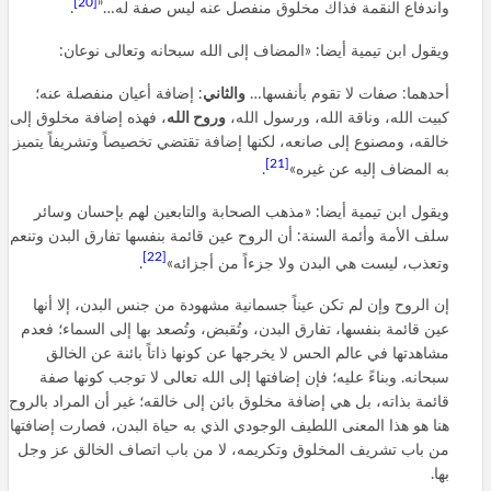
[20]
واندفاع النقمة فذاك مخلوق منفصل عنه ليس صفة له…”
.
ويقول ابن تيمية أيضا: «المضاف إلى الله سبحانه وتعالى نوعان:
أحدهما: صفات لا تقوم بأنفسها…
والثاني
: إضافة أعيان منفصلة عنه؛
كبيت الله، وناقة الله، ورسول الله،
وروح الله
، فهذه إضافة مخلوق إلى
خالقه، ومصنوع إلى صانعه، لكنها إضافة تقتضي تخصيصاً وتشريفاً يتميز
[21]
به المضاف إليه عن غيره»
.
ويقول ابن تيمية أيضا: «مذهب الصحابة والتابعين لهم بإحسان وسائر
سلف الأمة وأئمة السنة: أن الروح عين قائمة بنفسها تفارق البدن وتنعم
[22]
وتعذب، ليست هي البدن ولا جزءاً من أجزائه»
.
إن الروح وإن لم تكن عيناً جسمانية مشهودة من جنس البدن، إلا أنها
عين قائمة بنفسها، تفارق البدن، وتُقبض، وتُصعد بها إلى السماء؛ فعدم
مشاهدتها في عالم الحس لا يخرجها عن كونها ذاتاً بائنة عن الخالق
سبحانه. وبناءً عليه؛ فإن إضافتها إلى الله تعالى لا توجب كونها صفة
قائمة بذاته، بل هي إضافة مخلوق بائن إلى خالقه؛ غير أن المراد بالروح
هنا هو هذا المعنى اللطيف الوجودي الذي به حياة البدن، فصارت إضافتها
من باب تشريف المخلوق وتكريمه، لا من باب اتصاف الخالق عز وجل
بها.