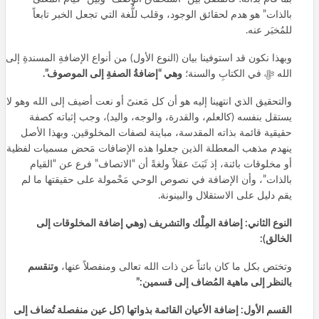
بالذات” هو هدم لحقائق الوجود، وقلب للُّغة التي تجعل الخبر تابعاً
للمُخبَر عنه.
وبهذا نكون قد استوفينا بيان (النوع الأول) من أنواع الإضافةِ المسندةِ إلى
الله ﷻ في الكتابِ والسنة؛
وهي “إضافةُ الصفةِ إلى الموصوف”.
والتحقيق الذي انتهينا إليه هو أن كل مَعنىً أو نعت أضيف إلى الله وهو لا
يستقل بنفسه (كالعلم، والقدرة، والوجه، واليد)، وجب إثباته كصفة
حقيقية قائمة بذاته المقدسة، مباينة لصفات المخلوقين. وبهذا الأصل
ينهدم مذهب المعطلة الذين جعلوا هذه الإضافات مَحض مسميات لفظية
أو مخلوقات بائنة، إذ ثَبَتَ عقلاً ولغةً أن “الاتصاف” فرع عن “القيام
بالذات”، وأن الإضافة في نصوص الوحي مَحْمولة على حقيقتها ما لم
يقم دليل على الاستقلال والبينونة.
النوع الثاني: إضافة المِلْك والتشريف (وهي إضافة المخلوقات إلى
الخالق):
وتختص بكل ما كان بائناً عن ذات الله تعالى ومنفصلاً عنها،
وتنقسم
بالنظر إلى ماهية المُضاف إلى قسمين:”
القسم الأول: إضافة الأعيان القائمة بذواتها (كل عين منفصلة تُضاف إلى