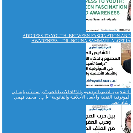
ADDRESS TO YOUTH: BETWEEN FASCINATION AND
AWARENESS – DR. NOUNA.SAMMARI-ALGERIA
التشخيص الطبي المدعوم بالذكاء الاصطناعي “دراسة تأصيلية في
الموثوقية التقنية والأبعاد الأخلاقية والقانونية” -أ.م.د. محمد فهمي
رشاد-مصر-