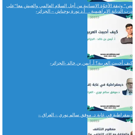
نص” وثيقة الأخوّة الإنسانية من أجل السلام العالمي والعيش معا”على
درب الديانة الابراهيمية . أ.د نورة بوحناش – الجزائر-
كيف أحببت العربية؟ أ. أيمن بن خالد -الجزائر-
ديمقراطية في غابة د. موفق سالم نوري – العراق –