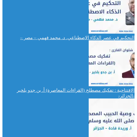
التحكيم في عصر الذكاء الاصطناعي. د. محمد فهمي – مصر –
الافتتاحية : تفكيك مصطلح (القراءات المعاصرة) أ. بن جدو بلخير
-الجزائر-