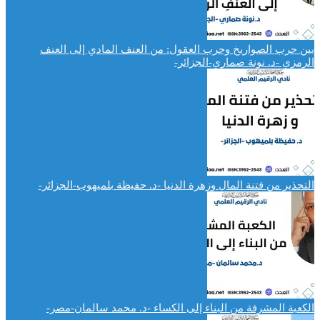
بين حرب الصواريخ وحرب العقول: من العنف المادي إلى العنف
الرمزي -د. نونة صماري-الجزائر-
التحذير من فتنة المال وزهرة الدنيا -د. حفيظة بلميهوب-الجزائر-
الكعبة المشرفة من البناء إلى الكساء -د. محمد سالمان-مصر-