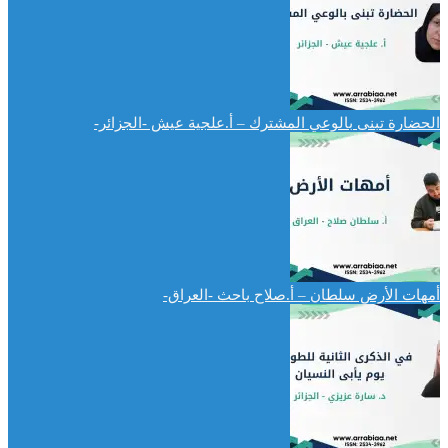
الحضارة تبنى بالوعي المشترك – أ.علجية عيش -الجزائر-
أمهات الأرض سلطان – أ.صلاح باحث -العراق-