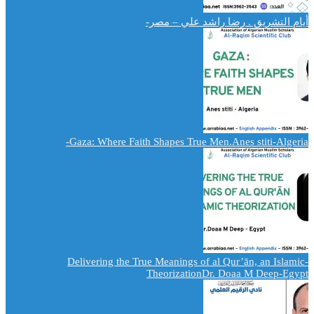
أيام التشريق . رضا راشد علي – مصر-
Gaza: Where Faith Shapes True Men.Anes stiti-Algeria-
-Delivering the True Meanings of al Qur’ān, an Islamic
TheorizationDr. Doaa M Deep-Egypt