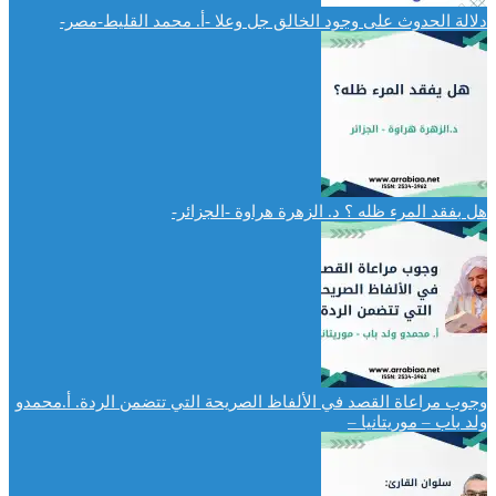
دلالة الحدوث على وجود الخالق جل وعلا -أ. محمد القليط-مصر-
هل بفقد المرء ظله ؟ د. الزهرة هراوة -الجزائر-
وجوب مراعاة القصد في الألفاظ الصريحة التي تتضمن الردة. أ.محمدو
ولد باب – موريتانيا –