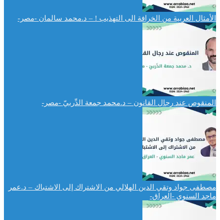
الأمثال العربية من الخرافة الى التهذيب ! – د.محمد سالمان -مصر-
المنقوص عند رجال القانون – د.محمد جمعة الدِّربيّ -مصر-
مصطفى جواد وتقي الدين الهلالي من الاشتراك إلى الاشتباك – د.عمر
ماجد السنوي -العراق-