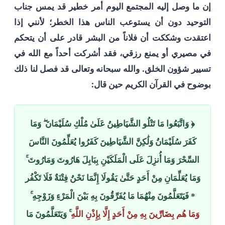
إن ما وصل إليه المجتمع اليوم أمر خطير قد يمس جناب
التوحيد دون أن يستوعب الناس هذا الخطر؛ لأنني إذا
اعتقدت وشككت أن فلاناً من البشر قادر على أن يتحكم
في مصيري أو يمنع رزقي، فقد أشركت أحداً مع الله في
تسيير شؤون الخلق. والله سبحانه وتعالى قد فصل لنا ذلك
بوضوح في القرآن الكريم حين قال:
﴿ وَاتَّبَعُوا مَا تَتْلُو الشَّيَاطِينُ عَلَىٰ مُلْكِ سُلَيْمَانَ ۖ وَمَا
كَفَرَ سُلَيْمَانُ وَلَٰكِنَّ الشَّيَاطِينَ كَفَرُوا يُعَلِّمُونَ النَّاسَ
السِّحْرَ وَمَا أُنزِلَ عَلَى الْمَلَكَيْنِ بِبَابِلَ هَارُوتَ وَمَارُوتَ ۚ
وَمَا يُعَلِّمَانِ مِنْ أَحَدٍ حَتَّىٰ يَقُولَا إِنَّمَا نَحْنُ فِتْنَةٌ فَلَا تَكْفُر
* فَيَتَعَلَّمُونَ مِنْهُمَا مَا يُفَرِّقُونَ بِهِ بَيْنَ الْمَرْءِ وَزَوْجِهِ ۚ
وَمَا هُم بِضَارِّينَ بِهِ مِنْ أَحَدٍ إِلَّا بِإِذْنِ اللَّهِ
ۚ وَيَتَعَلَّمُونَ مَا