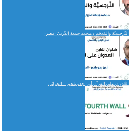
النَّرجسيَّة والمُعجَم د.محمد جمعة الدِّربيّ -مصر-
العُدوان على القرآن أ.بن جدو بلخير – الجزائر-