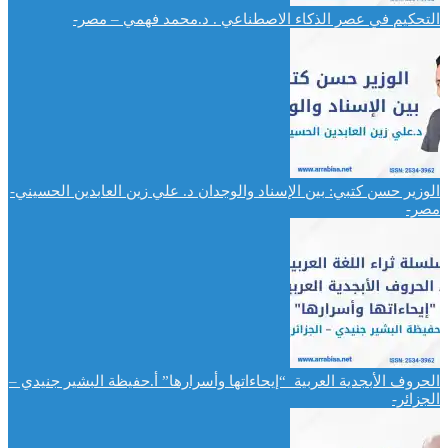
التحكيم في عصر الذكاء الاصطناعي . د.محمد فهمي – مصر-
الوزير حسن كتبي: بين الإسناد والوجدان د. علي زين العابدين الحسيني-
مصر-
الحروف الأبجدية العربية “إيحاءاتها وأسرارها” أ.حفيظة البشير جنيدي –
الجزائر-