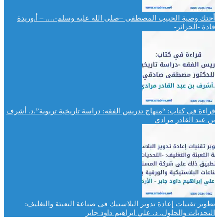
أختك وصية الحبيب المصطفى –صلى الله عليه وسلم-…. – أ.وريدة
قادة -الجزائر-
قراءة في كتاب: “منهاج تدريس الفقه: دراسة تاريخية تربوية”.د. أشرف
بن عبد القادر مرادي
تطوير تقنيات إعادة تدوير البلاستيك في صناعة التعبئة والتغليف:
التحديات والحلول. د. علي ابراهيم داود جابر