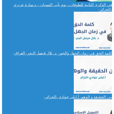
في الذكرى الثانية للطوفان،، يوم يأبى النسيان – د.سارة عزيزي
-الجزائر-
كلمة الحق في زمان الجهل والجور. د. بلال فيصل البحر- العراق-
بين الحقيقة و الوهم. أ.ليلى جوادي -الجزائر-