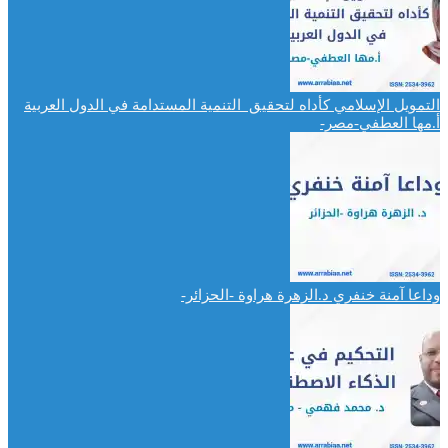
التمويل الإسلامي كأداه لتحقيق التنمية المستدامة في الدول العربية
أ.مها العطفي-مصر-
وداعا آمنة خنفري د.الزهرة هراوة -الحزائر-