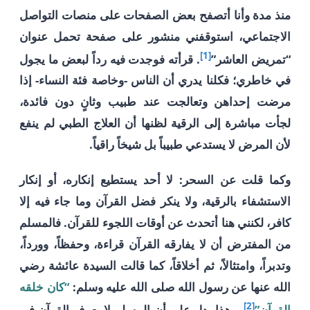
منذ مدة وأنا أتصفح بعض الصفحات على منصات التواصل
الاجتماعي، استوقفني منشور على صفحة تحمل عنوان
[1]
“تمريض العاشر”
. قرأته فوجدت فيه رداً لبعض ما يجول
في خاطري؛ فكلنا يدري أن الناس -وخاصة فئة النساء- إذا
مرضت إحداهن وتعالجت عند طبيب وثانٍ دون فائدة،
لجأت مباشرة إلى الرقية لظنها أن العلاج الطبي لم ينفع
لأن المرض لا يستدعي طبيباً بل شيخاً راقياً.
وكما قلت عن السحر: لا أحد يستطيع إنكاره، أو إنكار
الاستشفاء بالرقية، ولا ينكر فضل القرآن وما جاء فيه إلا
كافر، لكنني هنا أتحدث عن أوقات اللجوء للقرآن. فالمسلم
من المفترض أن لا يفارقه القرآن قراءة، وحفظاً، وورداً،
وتدبراً، وامتثالاً، ثم أخلاقاً، كما قالت السيدة عائشة رضي
الله عنها عن رسول الله صلى الله عليه وسلم:
“كان خلقه
[2]
القرآن”
. وهذا يدل على أن المسلم لا يعرف القرآن في