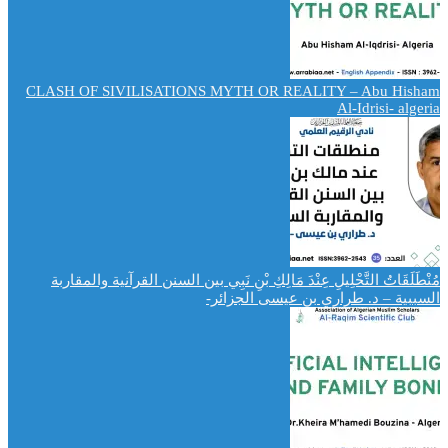
CLASH OF SIVILISATIONS MYTH OR REALITY – Abu Hisham
Al-Idrisi- algeria
مُنْطَلَقَاتُ التَّحْلِيلِ عِنْدَ مَالِكِ بْنِ نَبِي بين السنن القرآنية والمقاربة
السببية – د. طراري بن عيسى الجزائر-