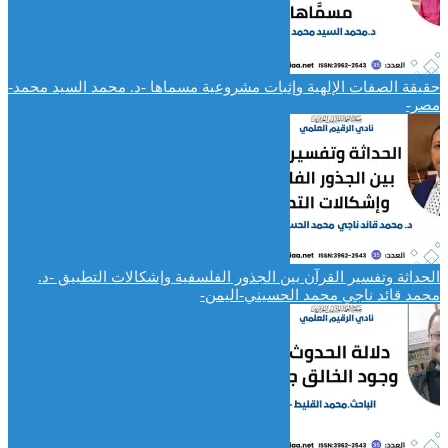
حقيقة الصفات الإلهية وإثبات مشروعية مسماها -د. محمد السيد محمد-
مصر-
الحداثة وتفسير القرآن بين الجذور الفلسفية وإشكالات التطبيق -د.
محمد قائد ناجي محمد الحسيني-اليمن-