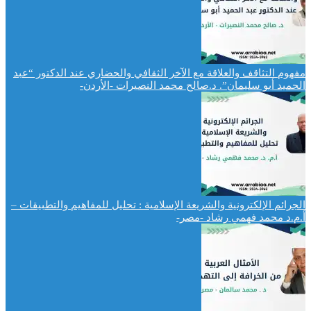
مفهوم التثاقف والعلاقة مع الآخر الثقافي والحضاري عند الدكتور “عبد
الحميد أبو سليمان”. د.صالح محمد النصيرات -الأردن-
الجرائم الإلكترونية والشريعة الإسلامية : تحليل للمفاهيم والتطبيقات –
أ.م.د محمد فهمي رشاد -مصر-