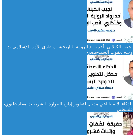
نجيب الكيلاني: أحد رواد الرواية التاريخية ومنظري الأدب الإسلامي -د.
وجيه يعقوب السيد-مصر-
الذكاء الاصطناعي مدخل لتطوير إدارة الموارد البشرية -د. معاذ عليوي-
فلسطين-