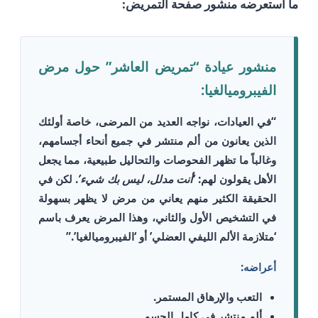
ما استعرضه منشور صفحة التمريض:
منشور عيادة “تمريض العاشر” حول مرض
الفيبروميالغيا:
“في العيادات، نواجه العديد من المرضى، خاصة أولئك
الذين يعانون من ألم منتشر في جميع أنحاء أجسامهم،
وغالباً ما تظهر الفحوصات والتحاليل طبيعية، مما يجعل
الأهل يقولون لهم:
‘أنت مدلل، ليس بك شيء’
. لكن في
الحقيقة الكثير منهم يعاني من مرض لا يظهر بسهولة
في التشخيص الأول والثاني، وهذا المرض يعرف باسم
‘متلازمة الألم الليفي العضلي’
أو
‘الفيبروميالغيا’
.”
أعراضه:
التعب والإرهاق المستمر.
ألم منتشر في كامل الجسم.