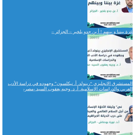
غزة بيننا و بينهم ! أ بن جدو بلخير – الجزائر –
المستشرق الإنجليزي “رينولد. أ. نيكلسون” وجهوده في دراسة الأدب
العربي والدراسات الإسلامية. أ. د. وجيه يعقوب السيد -مصر-