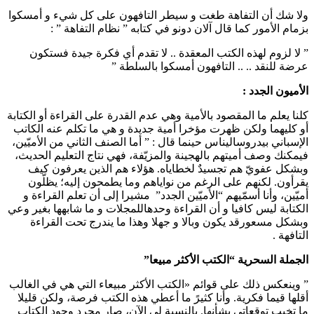
ولا شك أن التفاهة طغت و سيطر التافهون على كل شيء و أمسكوا
بزمام الأمور كما قال آلان دونو في كتابه ” نظام التفاهة ” :
” لا لزوم لهذه الكتب المعقدة .. لا تقدم أي فكرة جيدة فستكون
عرضة للنقد .. .. التافهون أمسكوا بالسلطة ”
الأميون الجدد :
كلنا يعلم ما المقصود بالأمية وهي عدم القدرة على القراءة أو الكتابة
أو كليهما ولكن ظهرت مؤخرا أمية جديدة و هي ما تكلم عنه الكاتب
الإسباني بيدروساليناس حينما قال : ” أما الصنف الثاني من الأميّين،
فيمكنك وصف أميتهم بالهجينة والمزيّفة، فهي نتاج التعليم الحديث،
وبشكل عفويّ هم تجسيدٌ لخطاياه. هؤلاء هم الذين يعرفون كيف
يقرأون. لكنهم على الرغم من نواياهم وما يطمحون إليه؛ يظلّون
أميّين، وأنا أسمّيهم “الأميّين الجدد” مشيرا إلى أن تعلم القراءة و
الكتابة ليس كافيا و أن القراءة وحدهاللمجلات و ما شابهها بغير وعي
وبشكل مسعورقد يكون وبالا و جهلا وهذا ما يندرج تحت القراءة
التافهة .
الجملة السحرية “الكتب الأكثر مبيعا”
” وينعكس ذلك على قوائم «الكتب الأكثر مبيعاء التي هي في الغالب
أقلها قيما فكرية. وأنا كثيرً ما أعطي هذه الكتب فرصة، ولكن قليلا
ما تخيب توقعاتي بشأنها. بالنسبة لي الآن، صار مجرد وجود الكتاب