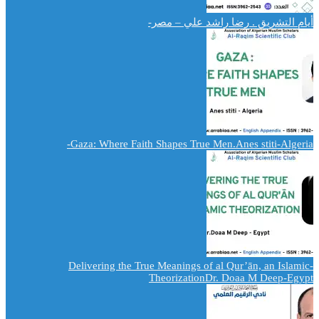
أيام التشريق . رضا راشد علي – مصر-
Gaza: Where Faith Shapes True Men.Anes stiti-Algeria-
-Delivering the True Meanings of al Qur’ān, an Islamic
TheorizationDr. Doaa M Deep-Egypt