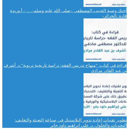
أختك وصية الحبيب المصطفى –صلى الله عليه وسلم-…. – أ.وريدة
قادة -الجزائر-
قراءة في كتاب: “منهاج تدريس الفقه: دراسة تاريخية تربوية”.د. أشرف
بن عبد القادر مرادي
تطوير تقنيات إعادة تدوير البلاستيك في صناعة التعبئة والتغليف:
التحديات والحلول. د. علي ابراهيم داود جابر