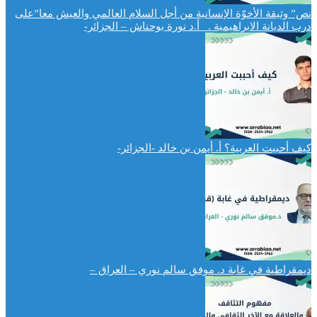
نص” وثيقة الأخوّة الإنسانية من أجل السلام العالمي والعيش معا”على
درب الديانة الابراهيمية . أ.د نورة بوحناش – الجزائر-
كيف أحببت العربية؟ أ. أيمن بن خالد -الجزائر-
ديمقراطية في غابة د. موفق سالم نوري – العراق –