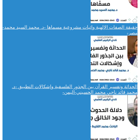
حقيقة الصفات الإلهية وإثبات مشروعية مسماها -د. محمد السيد محمد-
مصر-
الحداثة وتفسير القرآن بين الجذور الفلسفية وإشكالات التطبيق -د.
محمد قائد ناجي محمد الحسيني-اليمن-