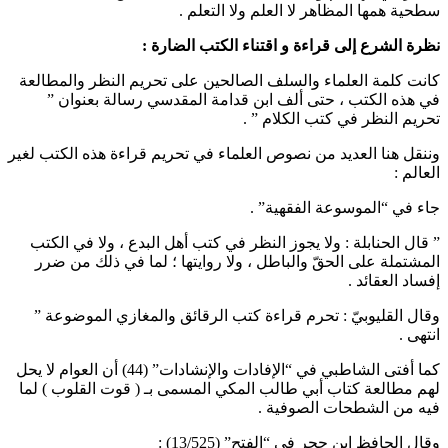
سطحية همها المظاهر لا العلم ولا التعلم .
نظرة الشرع إلى قراءة و اقتناء الكتب الضارة :
كانت كلمة العلماء والسلف الصالحين على تحريم النظر والمطالعة
في هذه الكتب ، حتى ألف ابن قدامة المقدسي رسالة بعنوان ”
تحريم النظر في كتب الكلام ” .
وننقل هنا العديد من نصوص العلماء في تحريم قراءة هذه الكتب لغير
العالم :
جاء في “الموسوعة الفقهية” .
” قال الحنابلة : ولا يجوز النظر في كتب أهل البدع ، ولا في الكتب
المشتملة على الحقّ والباطل ، ولا روايتها ؛ لما في ذلك من ضرر
إفساد العقائد .
وقال القليوبيّ : تحرم قراءة كتب الرقائق والمغازي الموضوعة ”
انتهى .
كما أفتى الشاطبي في “الإفادات والإنشادات” (44) أن العوام لا يحل
لهم مطالعة كتاب أبي طالب المكي المسمى بـ ( قوت القلوب ) لما
فيه من الشطحات الصوفية .
وقال الحافظ ابن حجر في “الفتح” (13/525) :