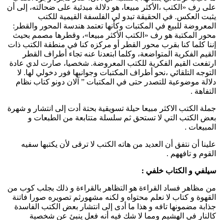
على رف «الكتب ،الأكثر مبيعا، هو دلالة مبدئية على ضحالته، إلى أن
يثبت العكس. في الحقيقة تبدو لي الفلسفة القيمية للكتب
المعروضة للبيع في المكتبات وكأنها تعتمد هندسة المحور والقطر:
محور المكتبة هو رف «الكتب الأكثر مبيعا»، وقطرها مصمم بحيث
إننا كلما كنا بقرب محور القطر أو مركزه كنا في منطقة الكتب ذات
القيم الفكرية المتواضعة، وكلما ابتعدنا عنه تجاء أطراف القطر
ارتفعت القيم الفكرية للكتب المعروضة. شخصيا، صارت لدي عادة
التوجه التلقائي ،نحو أطراف المكتبات وجوانبها فور دخولي لها. لا
دلالة موضوعية للتصدر حتى في المكتبات ” آلان دونو كتاب نظام
التفاهة .
جملة الكتب الاكثر مبيعا حيلة تسويقية بحتة أدت إلى انتشار و شهرة
بعض الكتب التي لا تستحق ثم سلسلة متتابعة من الطبعات و
المبيعات .
علينا أن نتفق أن العديد من هاته الكتب لا ترقى لأن يكتبها سفيه
القوم و تافههم .
سيلفي و الكتاب خلفي :
من مظاهر فساد القراءة هو التظاهر بالقراءة و ذلك بجلب كوب من
القهوة و كتاب لا نعلم محتواه و لكنه مشهورثم تصويره صورا فاتنة
جذابة مضمونها تافه و هذا ما أدى إلى انتشار بعض الكتب الفاسدة
كالنار في الهشيم ومما لا شك فيه أنه فعل ينبئ عن شخصية