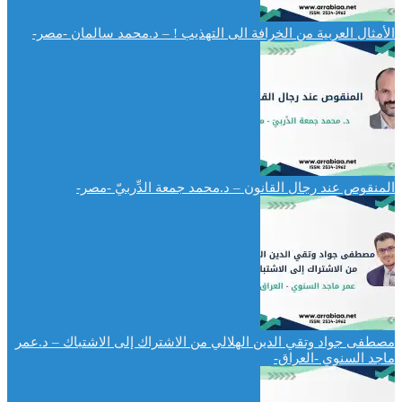
الأمثال العربية من الخرافة الى التهذيب ! – د.محمد سالمان -مصر-
المنقوص عند رجال القانون – د.محمد جمعة الدِّربيّ -مصر-
مصطفى جواد وتقي الدين الهلالي من الاشتراك إلى الاشتباك – د.عمر
ماجد السنوي -العراق-