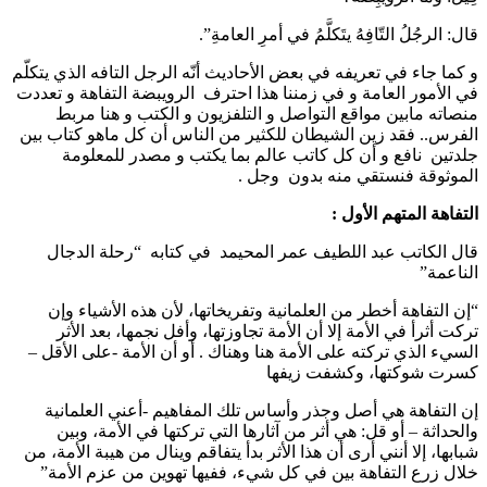
قال: الرجُلُ التّافِهُ يتَكلَّمُ في أمرِ العامةِ”.
و كما جاء في تعريفه في بعض الأحاديث أنّه الرجل التافه الذي يتكلّم
في الأمور العامة و في زمننا هذا احترف الرويبضة التفاهة و تعددت
منصاته مابين مواقع التواصل و التلفزيون و الكتب و هنا مربط
الفرس.. فقد زين الشيطان للكثير من الناس أن كل ماهو كتاب بين
جلدتين نافع و أن كل كاتب عالم بما يكتب و مصدر للمعلومة
الموثوقة فنستقي منه بدون وجل .
التفاهة المتهم الأول :
قال الكاتب عبد اللطيف عمر المحيمد في كتابه “رحلة الدجال
الناعمة”
“إن التفاهة أخطر من العلمانية وتفريخاتها، لأن هذه الأشياء وإن
تركت أثرأ في الأمة إلا أن الأمة تجاوزتها، وأفل نجمها، بعد الأثر
السيء الذي تركته على الأمة هنا وهناك . أو أن الأمة -على الأقل –
كسرت شوكتها، وكشفت زيفها
إن التفاهة هي أصل وجذر وأساس تلك المفاهيم -أعني العلمانية
والحداثة – أو قل: هي أثر من آثارها التي تركتها في الأمة، وبين
شبابها، إلا أنني أرى أن هذا الأثر بدأ يتفاقم وينال من هيبة الأمة، من
خلال زرع التفاهة بين في كل شيء، ففيها تهوين من عزم الأمة”