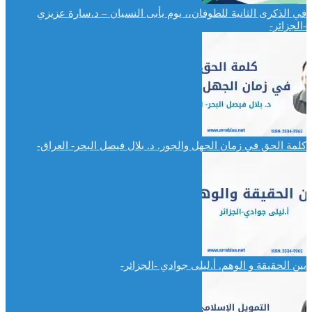
في الذكرى الثانية للطوفان،، يوم يأبى النسيان – د.سارة عزيزي
-الجزائر-
كلمة الحق في زمان الجهل والجور. د. بلال فيصل البحر- العراق-
بين الحقيقة و الوهم. أ.ليلى جوادي -الجزائر-