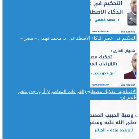
التحكيم في عصر الذكاء الاصطناعي. د. محمد فهمي – مصر –
الافتتاحية : تفكيك مصطلح (القراءات المعاصرة) أ. بن جدو بلخير
-الجزائر-