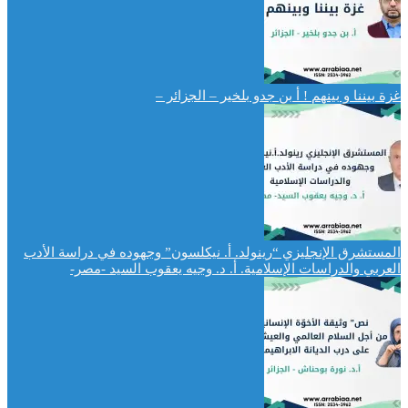
غزة بيننا و بينهم ! أ بن جدو بلخير – الجزائر –
المستشرق الإنجليزي “رينولد. أ. نيكلسون” وجهوده في دراسة الأدب
العربي والدراسات الإسلامية. أ. د. وجيه يعقوب السيد -مصر-