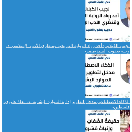
نجيب الكيلاني: أحد رواد الرواية التاريخية ومنظري الأدب الإسلامي -د.
وجيه يعقوب السيد-مصر-
الذكاء الاصطناعي مدخل لتطوير إدارة الموارد البشرية -د. معاذ عليوي-
فلسطين-