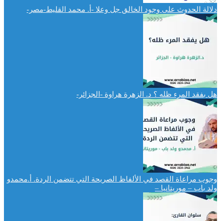
دلالة الحدوث على وجود الخالق جل وعلا -أ. محمد القليط-مصر-
هل بفقد المرء ظله ؟ د. الزهرة هراوة -الجزائر-
وجوب مراعاة القصد في الألفاظ الصريحة التي تتضمن الردة. أ.محمدو
ولد باب – موريتانيا –