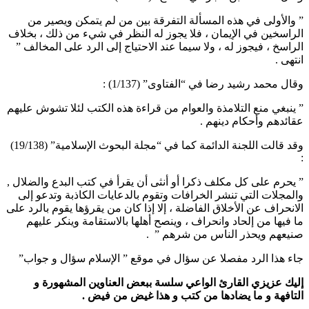
” والأولى في هذه المسألة التفرقة بين من لم يتمكن ويصير من
الراسخين في الإيمان ، فلا يجوز له النظر في شيء من ذلك ، بخلاف
الراسخ ، فيجوز له ، ولا سيما عند الاحتياج إلى الرد على المخالف ”
انتهى .
وقال محمد رشيد رضا في “الفتاوى” (1/137) :
” ينبغي منع التلامذة والعوام من قراءة هذه الكتب لئلا تشوش عليهم
عقائدهم وأحكام دينهم .
وقد قالت اللجنة الدائمة كما في “مجلة البحوث الإسلامية” (19/138)
:
” يحرم على كل مكلف ذكرا أو أنثى أن يقرأ في كتب البدع والضلال ,
والمجلات التي تنشر الخرافات وتقوم بالدعايات الكاذبة وتدعو إلى
الانحراف عن الأخلاق الفاضلة ، إلا إذا كان من يقرؤها يقوم بالرد على
ما فيها من إلحاد وانحراف ، وينصح أهلها بالاستقامة وينكر عليهم
صنيعهم ويحذر الناس من شرهم ” .
جاء هذا الرد مفصلا عن سؤال في موقع ” الإسلام سؤال و جواب”
إليك عزيزي القارئ الواعي سلسة ببعض العناوين المشهورة و
التافهة و ما يضادها من كتب و هذا غيض من فيض
.