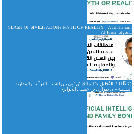
CLASH OF SIVILISATIONS MYTH OR REALITY – Abu Hisham
Al-Idrisi- algeria
مُنْطَلَقَاتُ التَّحْلِيلِ عِنْدَ مَالِكِ بْنِ نَبِي بين السنن القرآنية والمقاربة
السببية – د. طراري بن عيسى الجزائر-