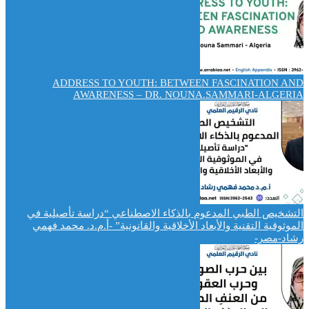
ADDRESS TO YOUTH: BETWEEN FASCINATION AND
AWARENESS – DR. NOUNA.SAMMARI-ALGERIA
التشخيص الطبي المدعوم بالذكاء الاصطناعي “دراسة تأصيلية في
الموثوقية التقنية والأبعاد الأخلاقية والقانونية” -أ.م.د. محمد فهمي
رشاد-مصر-