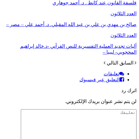
فلسفة القانون عند كانط . د. أحمد جوهاري
العدد الثلاثون
صالح بن مهدي بن علي بن عبد الله المقبلي. د. أحمد علي – مصر –
العدد الثلاثون
آليات تجديد العملية التفسيرية للنص القرآني -د.خالد إبراهيم
المحجوبي- ليبيا –
السابق
التالي
تعليقات
التعليق عبر فيسبوك
اترك رد
لن يتم نشر عنوان بريدك الإلكتروني.