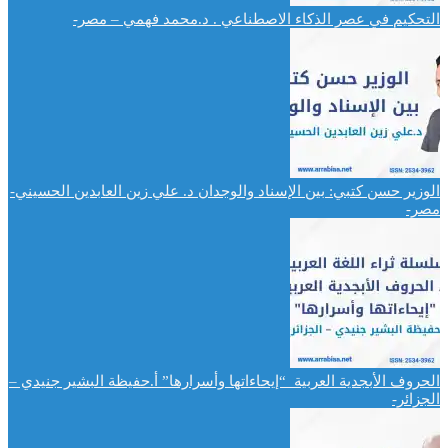
التحكيم في عصر الذكاء الاصطناعي . د.محمد فهمي – مصر-
الوزير حسن كتبي: بين الإسناد والوجدان د. علي زين العابدين الحسيني-
مصر-
الحروف الأبجدية العربية “إيحاءاتها وأسرارها” أ.حفيظة البشير جنيدي –
الجزائر-