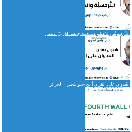
النَّرجسيَّة والمُعجَم د.محمد جمعة الدِّربيّ -مصر-
العُدوان على القرآن أ.بن جدو بلخير – الجزائر-