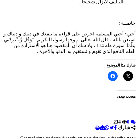
التأليف لايزال شحيحا .
خاتمــة :
أخي / أختي المسلمة احرص على قراءة ما ينفعك في دينك و دنياك و
استعن بالله ، قال الله تعالى ـموجها رسولنا الكريم ـ”وَقُل رَّبِّ زِدْنِي
عِلْمًا”سورة طه 114 ، ولا شك أن المقصود هنا هو الاستزادة من
العلم النافع الذي تقوم و تستقيم به الدنيا والآخرة .
شارك هذا الموضوع:
معجب بهذه:
234
0
شارك