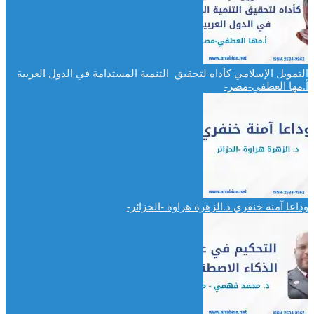
التمويل الإسلامي كأداه لتحقيق التنمية المستدامة في الدول العربية
أ.مها العطفي-مصر-
وداعا آمنة خنفري د.الزهرة هراوة -الحزائر-