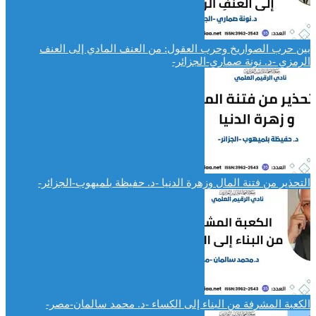
بين حرب الصواريخ وحرب العقول: من العنف المادي إلى العنف
الرمزي -د. نونة صماري-الجزائر-
التحذير من فتنة المال وزهرة الدنيا -د. حفيظة بلميهوب-الجزائر-
الكعبة المشرفة من البناء إلى الكساء -د. محمد سالمان-مصر-