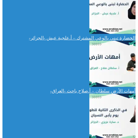
الحضارة تبنى بالوعي المشترك – أ.علجية عيش -الجزائر-
أمهات الأرض سلطان – أ.صلاح باحث -العراق-