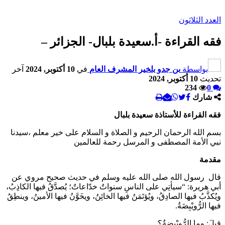
العدد الثلاثون
فقه القراءة -أ.سعيدة بلبال- الجزائر –
بواسطة
بن جدو بلخير المشرف العام
في
10 أكتوبر, 2024
آخر
تحديث
10 أكتوبر, 2024
234
0
شارك
فقه القراءة للأستاذة سعيدة بلبال
بسم الله الرحمان الرحيم و الصلاة و السلام على خير معلم ،سيدنا
نبي الأمة المصطفى و المرسل رحمة للعالمين
مقدمة
قال رسول الله صلى الله عليه وسلم في حديث صحيح مروي عن
أبي هريرة: “سيأتِي على الناسِ سنواتٌ خدّاعاتٌ؛ يُصدَّقُ فيها الكاذِبُ،
ويُكذَّبُ فيها الصادِقُ، ويُؤتَمَنُ فيها الخائِنُ، ويخَوَّنُ فيها الأمينُ، وينطِقُ
فيها الرُّويْبِضَةُ.
قِيلَ: وما الرُّويْبِضةُ؟