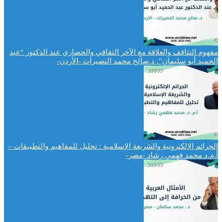
مفهوم التثاقف والعلاقة مع الآخر الثقافي والحضاري عند الدكتور “عبد
الحميد أبو سليمان”. د.صالح محمد النصيرات -الأردن-
الجرائم الإلكترونية والشريعة الإسلامية : تحليل للمفاهيم والتطبيقات –
أ.م.د محمد فهمي رشاد -مصر-