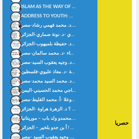
ISLAM AS THE WAY OF LIFE -Ms. WISSAL HANOUF-MALAYSIA
ADDRESS TO YOUTH: BETWEEN FASCINATION AND AWARENESS – DR. NOUNA.SAMMARI-ALGERIA
الكعبة المشرفة من البناء إلى الكساء -د. محمد سالمان-مصر-
هل بفقد المرء ظله ؟ د. الزهرة هراوة -الجزائر-
حصريا
غزة بيننا و بينهم ! أ بن جدو بلخير – الجزائر –