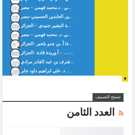
التحكيم في عصر الذكاء الاصطناعي . د.محمد فهمي – مصر-
التحكيم في عصر الذكاء الاصطناعي. د. محمد فهمي – مصر –
قراءة في كتاب: “منهاج تدريس الفقه: دراسة تاريخية تربوية”.د. أشرف بن عبد القادر مرادي
تطوير تقنيات إعادة تدوير البلاستيك في صناعة التعبئة والتغليف: التحديات والحلول. د. علي ابراهيم داود جابر
تصفح التصنيف
العدد الثامن