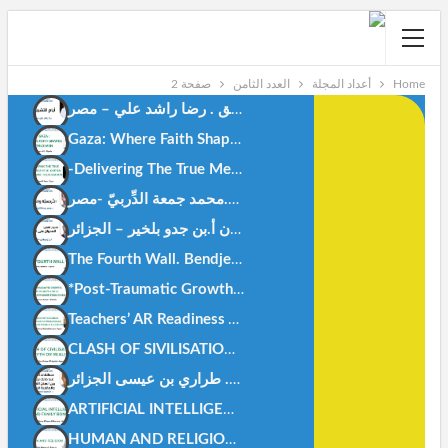
Home
أعداد المجلة
العدد الثامن
صفحة 2
أيام التشريق . رضا راشد علي – مصر-
Gaza: Where Faith Shapes True Men.Anes Stiti-Algeria-
-Delivering The True Meanings Of Al Qur’ān, An Islamic TheorizationDr. Doaa M Deep-Egypt
النَّرجسيَّة والمُعجَم د.محمد جمعة الدِّربيّ -مصر-
العُدوان على القرآن أ.بن جدو بلخير – الجزائر-
The Fourth Wall. Bendjedou.belkheir -algeria-
*Post-Traumatic Growth: How Today’s Youth Can Rise Stronge
Teachers’ AR Readiness AR Integration In Science AR Readiness In Primary Education.-Dr. Mohamed Fahmy Rashad.Egypt.
CLASH OF SIVILISATIONS MYTH OR REALITY – Abu Hisham Al-Idrisi- Algeria
ARTIFICIAL INTELLIGENCE AND FAMILY BONDS -DR. KHEIRA M’HAMEDI BOUZINA-ALGERIA-
HUMAN AND RELIGION -DR. ZAHIA HAOUICHI-ALGERIA-