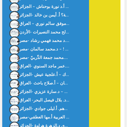
كيف أحببت العربية؟ أ. أيمن بن خالد -الجزائر-
ديمقراطية في غابة د. موفق سالم نوري – العراق –
المنقوص عند رجال القانون – د.محمد جمعة الدِّربيّ -مصر-
الحضارة تبنى بالوعي المشترك – أ.علجية عيش -الجزائر-
أمهات الأرض سلطان – أ.صلاح باحث -العراق-
بين الحقيقة و الوهم. أ.ليلى جوادي -الجزائر-
وداعا آمنة خنفري د.الزهرة هراوة -الحزائر-