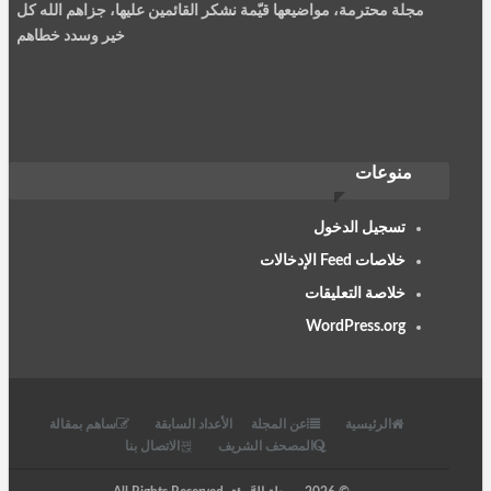
مجلة محترمة، مواضيعها قيّمة نشكر القائمين عليها، جزاهم الله كل
خير وسدد خطاهم
معاذ عليوي
منوعات
تعد مجلة الربيبة من افضل المجلات العلمية على الاطلاق، تحتوي على
نخب علمية متطورة في عالمنا العربي ...
تسجيل الدخول
خلاصات Feed الإدخالات
خلاصة التعليقات
WordPress.org
نصيرة سعيد
الربيئة مجلة جمعية العلماء المسلمين سليلة الشهاب والمنتقد،......
الرئيسية
عن المجلة
الأعداد السابقة
ساهم بمقالة
المصحف الشريف
الاتصال بنا