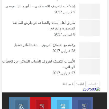
إشكالات التعريف الاصطلاحي – أ.أبو مالك العوضي
2 فبراير, 2017
طريق أهل السنة والجماعة هو طريق الطائفة
المنصورة والفرقة…
8 فبراير, 2017
وقفة مع الإصلاح التربوي – د.عبدالقادر فضيل
26 فبراير, 2017
الأسباب النّفسيّة لعزوف الشّباب المُتدَيّن عن الخطاب
الوطني…
27 فبراير, 2017
السابق
التالي
1 من 135
انظم لنا على فيسبوك
انظم لنا على تويتر
Join us on Youtube
انضم لنا