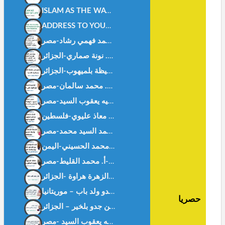
ISLAM AS THE WAY OF LIFE -Ms. WISSAL HANOUF-MALAYSIA
ADDRESS TO YOUTH: BETWEEN FASCINATION AND AWARENESS – DR. NOUNA.SAMMARI-ALGERIA
هل بفقد المرء ظله ؟ د. الزهرة هراوة -الجزائر-
حصريا
غزة بيننا و بينهم ! أ بن جدو بلخير – الجزائر –