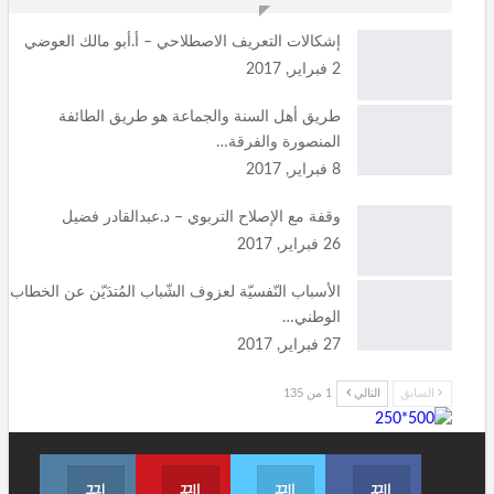
إشكالات التعريف الاصطلاحي – أ.أبو مالك العوضي
2 فبراير, 2017
طريق أهل السنة والجماعة هو طريق الطائفة
المنصورة والفرقة…
8 فبراير, 2017
وقفة مع الإصلاح التربوي – د.عبدالقادر فضيل
26 فبراير, 2017
الأسباب النّفسيّة لعزوف الشّباب المُتدَيّن عن الخطاب
الوطني…
27 فبراير, 2017
السابق
التالي
1 من 135
انظم لنا على فيسبوك
انظم لنا على تويتر
Join us on Youtube
انضم لنا