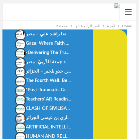
Home
آصرة
العدد الرابع عشر
صفحة 2
أيام التشريق . رضا راشد علي – مصر-
Gaza: Where Faith Shapes True Men.Anes Stiti-Algeria-
-Delivering The True Meanings Of Al Qur’ān, An Islamic TheorizationDr. Doaa M Deep-Egypt
النَّرجسيَّة والمُعجَم د.محمد جمعة الدِّربيّ -مصر-
العُدوان على القرآن أ.بن جدو بلخير – الجزائر-
The Fourth Wall. Bendjedou.belkheir -algeria-
*Post-Traumatic Growth: How Today’s Youth Can Rise Stronge
Teachers’ AR Readiness AR Integration In Science AR Readiness In Primary Education.-Dr. Mohamed Fahmy Rashad.Egypt.
CLASH OF SIVILISATIONS MYTH OR REALITY – Abu Hisham Al-Idrisi- Algeria
ARTIFICIAL INTELLIGENCE AND FAMILY BONDS -DR. KHEIRA M’HAMEDI BOUZINA-ALGERIA-
HUMAN AND RELIGION -DR. ZAHIA HAOUICHI-ALGERIA-