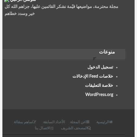
مجلة محترمة، مواضيعها قيّمة نشكر القائمين عليها، جزاهم الله كل
خير وسدد خطاهم
نصيرة سعيد
منوعات
الربيئة مجلة جمعية العلماء المسلمين سليلة الشهاب والمنتقد،......
تسجيل الدخول
خلاصات Feed الإدخالات
خلاصة التعليقات
WordPress.org
معاذ عليوي
تعد مجلة الربيبة من افضل المجلات العلمية على الاطلاق، تحتوي على
نخب علمية متطورة في عالمنا العربي ...
الرئيسية
عن المجلة
الأعداد السابقة
ساهم بمقالة
المصحف الشريف
الاتصال بنا