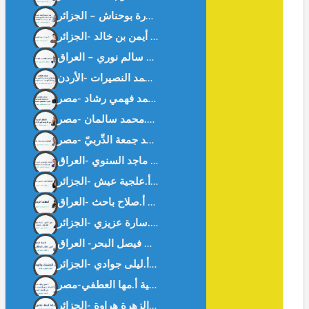
كيف أحببت العربية؟ أ. أيمن بن خالد -الجزائر-
ديمقراطية في غابة د. موفق سالم نوري – العراق –
المنقوص عند رجال القانون – د.محمد جمعة الدِّربيّ -مصر-
الحضارة تبنى بالوعي المشترك – أ.علجية عيش -الجزائر-
أمهات الأرض سلطان – أ.صلاح باحث -العراق-
بين الحقيقة و الوهم. أ.ليلى جوادي -الجزائر-
وداعا آمنة خنفري د.الزهرة هراوة -الحزائر-