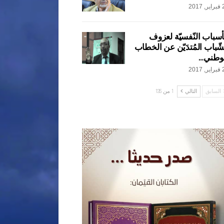
2017
أسباب النّفسيّة لعزوف
شّباب المُتدَيّن عن الخطاب
وطني…
2017
السابق
التالي
1 من 135