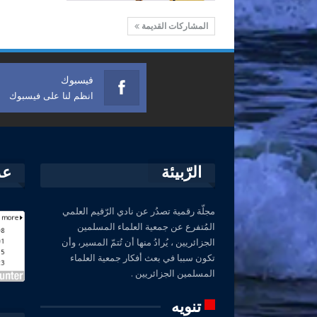
المشاركات القديمة
فيسبوك
انظم لنا على فيسبوك
الرّبيئة
عد
مجلّة رقمية تصدُر عن نادي الرّقيم العلمي
المُتفرع عن جمعية العلماء المسلمين
الجزائريين ، يُرادُ منها أن تُتمّ المسير، وأن
تكون سببا في بعث أفكار جمعية العلماء
المسلمين الجزائريين .
تنويه