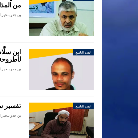
من المذا
ابن سلَّا
العدد التاسع
لأطروحة 
تفسير سو
العدد التاسع