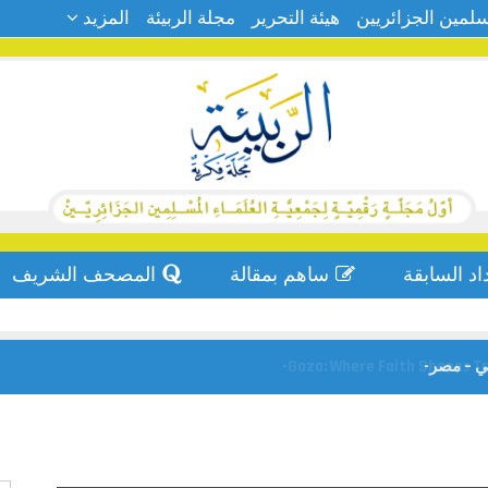
سلمين الجزائريين
هيئة التحرير
مجلة الربيئة
المزيد
اد السابقة
ساهم بمقالة
المصحف الشريف
ي – مصر-
Gaza: Where Faith Shapes Tru