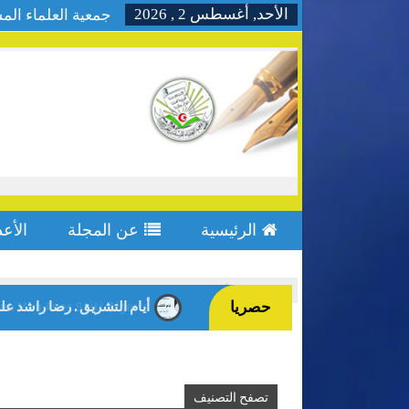
الأحد, أغسطس 2 , 2026
جمعية العلماء الم
الرئيسية
عن المجلة
الأعد
Home
أعداد المجلة
العدد التاسع
حصريا
أيام التشريق . رضا راشد عل
e Men.Anes Stiti-Algeria-
تصفح التصنيف