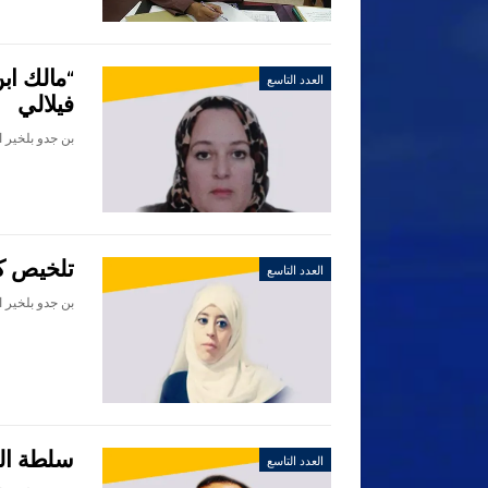
“مالك ابن
العدد التاسع
فيلالي
تلخيص كت
العدد التاسع
سلطة الت
العدد التاسع