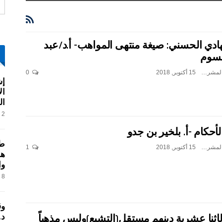
ادي الحسني: صيغة منتهى المواهب- أ.د/عبد
قسوم
بن جدو بلخير المشرف العام
15 أكتوبر, 2018
0
إش
ال
ال
2 فبراير, 2017
الأحكام -أ. بلخير بن جدو
طر
بن جدو بلخير المشرف العام
15 أكتوبر, 2018
1
هو
وا
8 فبراير, 2017
وق
د.
الإثنا عشرية دينهم مستقل(التشيع)وليس مذهباً