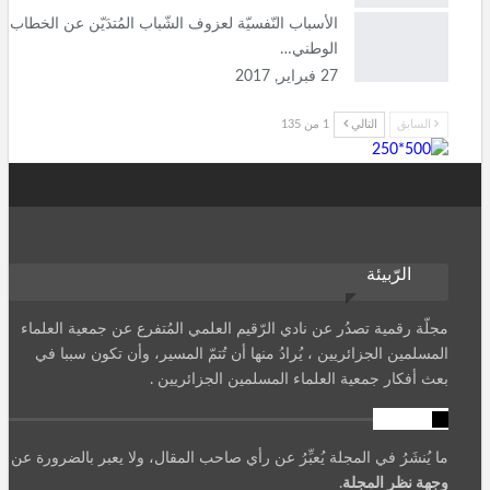
الأسباب النّفسيّة لعزوف الشّباب المُتدَيّن عن الخطاب
الوطني…
27 فبراير, 2017
السابق
التالي
1 من 135
الرّبيئة
مجلّة رقمية تصدُر عن نادي الرّقيم العلمي المُتفرع عن جمعية العلماء
المسلمين الجزائريين ، يُرادُ منها أن تُتمّ المسير، وأن تكون سببا في
بعث أفكار جمعية العلماء المسلمين الجزائريين .
تنويه
ما يُنشَرُ في المجلة يُعبِّرُ عن رأي صاحب المقال، ولا يعبر بالضرورة عن
وجهة نظر المجلة
.