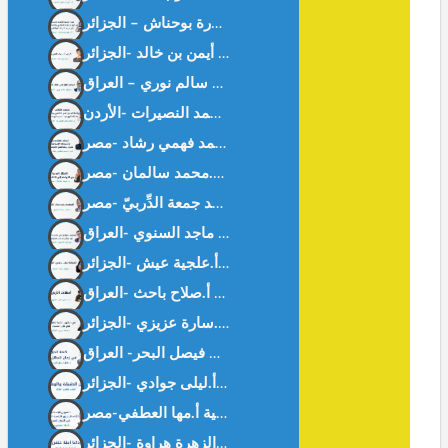
كيف أحببت العربية؟ أ. أيمن بن خالد -الجزائر-
ديمقراطية في غابة د. موفق سالم نوري – العراق –
المنقوص عند رجال القانون – د.محمد جمعة الدِّربيّ -مصر-
الحضارة تبنى بالوعي المشترك – أ.علجية عيش -الجزائر-
أمهات الأرض سلطان – أ.صلاح باحث -العراق-
بين الحقيقة و الوهم. أ.ليلى جوادي -الجزائر-
وداعا آمنة خنفري د.الزهرة هراوة -الحزائر-