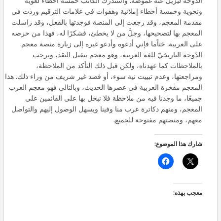
الدّوحة ليزيل عنه غموضه. واستدرك الكاتب خمسة أخطاء لغوية
ونحوية وخمسة أخطاء إملائية وهفوات في علامات الترقيم وردت في
مقدمة المعجم، وقد رجعت إلى المنصة فوجدتها بالفعل، وقد راسلت
المعجم بها لتصحيحها، وجلَّ من لا يخطئ، فشكرًا له، فهذا من حرصه
على العربية. ختاًما فإني أدعوه وأدعو غيره إلى زيارة منصة معجم
الدّوحة التاريخيّ للغة العربية، وهو معجم يتقبل النقد، ويرحب
بالملاحظات كما عهدناه، ولكن قبل ذلك التأكد من الملاحظة،
ومراجعتها، وعدم تبييت نية سوء، أو قصد غير شريف من وراء ذلك. هذا
المعجم مفخرة العربية في عصرها الحديث، وبالتالي فهو معجم العرب
جميعًا، ما وجدنا فيه من ملاحظة فلا نبخل بها على القائمين على
المعجم، ومنهم دكاترة عرب منا وفينا ويسهل الوصول إليهم والتواصل
معهم، ومنصتهم مفتوحة للجميع.
شارك هذا الموضوع:
معجب بهذه: