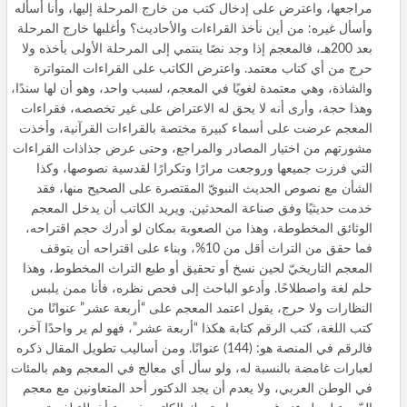
مراجعها، واعترض على إدخال كتب من خارج المرحلة إليها، وأنا أسأله
وأسأل غيره: من أين نأخذ القراءات والأحاديث؟ وأغلبها خارج المرحلة
بعد 200هـ، فالمعجم إذا وجد نصًا ينتمي إلى المرحلة الأولى يأخذه ولا
حرج من أي كتاب معتمد. واعترض الكاتب على القراءات المتواترة
والشاذة، وهي معتمدة لغويًا في المعجم، لسبب واحد، وهو أن لها سندًا،
وهذا حجة، وأرى أنه لا يحق له الاعتراض على غير تخصصه، فقراءات
المعجم عرضت على أسماء كبيرة مختصة بالقراءات القرآنية، وأخذت
مشورتهم من اختيار المصادر والمراجع، وحتى عرض جذاذات القراءات
التي فرزت جميعها وروجعت مرارًا وتكرارًا لقدسية نصوصها، وكذا
الشأن مع نصوص الحديث النبويّ المقتصرة على الصحيح منها، فقد
خدمت حديثيًا وفق صناعة المحدثين. ويريد الكاتب أن يدخل المعجم
الوثائق المخطوطة، وهذا من الصعوبة بمكان لو أدرك حجم اقتراحه،
فما حقق من التراث أقل من 10%، وبناء على اقتراحه أن يتوقف
المعجم التاريخيّ لحين نسخ أو تحقيق أو طبع التراث المخطوط، وهذا
حلم لغة واصطلاحًا. وأدعو الباحث إلى فحص نظره، فأنا ممن يلبس
النظارات ولا حرج، يقول اعتمد المعجم على “أربعة عشر” عنوانًا من
كتب اللغة، كتب الرقم كتابة هكذا “أربعة عشر”، فهو لم ير واحدًا آخر،
فالرقم في المنصة هو: (144) عنوانًا. ومن أساليب تطويل المقال ذكره
لعبارات غامضة بالنسبة له، ولو سأل أي معالج في المعجم وهم بالمئات
في الوطن العربي، ولا يعدم أن يجد الدكتور أحد المتعاونين مع معجم