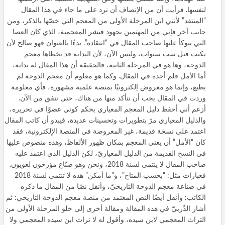
لنفسها. فرأيت أن من الإنصاف أن نرد على ما جاء في هذا المقال
“المنتقد” لأنني ابن المرحلة الأولى من المعجم التي خصّها بالذكر، ومن
جانب آخر فإني من المهتمين بجهود فيشر المعجمية، الذي كان العصا
التي يتوكأ عليها صاحب المقال في “انتقاده”. بدءًا بالعنوان فهو صالح لأن
يكتب قبل ست سنوات، وليس الآن، لأن البداية قد تخطاها معجم
الدوحة، وها هو في المرحلة الثانية، فالحقيقة أن هذا المقال له بداية،
أما الأمل فلم أجده في المقال. وكما هو معلوم أن معجم الدوحة لم
يطبع، وإنما هو معروض إلكترونيًا بمنصة علمية مشهورة، فأي معلومة
وردت في المقال يجب أن نتأكد منها من هناك، حتى نتفق من الآن.
أزعم أني أحفظ دليل المعجم المعياري بحكم كوني عضوًا في تحريره،
والدليل المعياري مرّ بتطويرات وتحسينات عديدة، فيبدو أن كاتب المقال
اعتمد على نسخة قديمة، غير المعروضة في المنصة الإلكترونية، فقد
كان “الأمل” أن يعنى المعجم بمكان ظهور الألفاظ، وهذه منصوص عليها
في النسخ القديمة من الدليل المعياريّ، لكن الدليل الذي اعتمد عليه
صاحب المقال لا ينتمي لسنة 2018، ونحن وهو صنّاع مؤرخون لغويون.
فعبارات مثل: “بحسب المتاح”، و”ما أمكن” هذه لا تنتمي لسنة 2018
في صناعة معجم الدوحة التاريخيّ، وأنقل نصًا من المقال ما ذكره
الكاتب: وأنقل أيضًا النص المعتمد من منصة معجم الدوحة التاريخي: ثم
أشار الدِّربيّ في هذه المقالة ومقالة أخرى إلى خلو المرحلة الأولى من
التراث المعجمي لابن سيده، وأقول له لا تراث ابن سيده المعجمي ولا