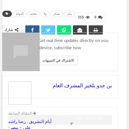
ينكر
يشكر
ولا
معجم
الدوحة
315
0
شارك
Get real time updates directly on you
device, subscribe now.
الاشتراك في التنبيهات
بن جدو بلخير المشرف العام
المقالة السابقة
قد يعجبك ايضا
أيام التشريق . رضا راشد
علي – مصر-