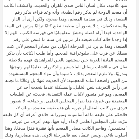
منها كلامية، فكان لسان الناس صدى للقرآن والحديث. واكتشف الكاتب
أن معجم الدوحة لم يذكر رقم الطبعة، وأنه وعد قراءه بذكر رقم
الطبعة، وذلك في مقدمة المعجم، وهذا صحيح، ولكن أرى أن الدار
والسنة تكفيان، إذ لا يتصور أن مطبعة تطبع كتابًا تراثيًا مرتين في السنة
الواحدة، فهذا أراه فضلة وحشوًا معلوماتيًا في فهرسة الكتب، اللهم إلا
إذا وجدنا حالة كتاب طبعته دار مرتين في سنة ما فننص على رقم
الطبعة، وهذا لم يرد في المرحلة الأولى من مصادر المعجم لأني كنت
مطلعًا عن قرب على ببليوغرافية المعجم. وأما طلب الكاتب بأن يذكر
المعجم المادة اللغوية حين يستشهد بالعين للفراهيديّ، فهذه ملاحظة
تقال في مناقشات رسائل الماجستير والدكتوراه، تعليمًا لهم وتوجيهًا
وتدريبًا، ولا تلزم المعجم بذلك، لا سيما وأن مواد المعجم المستشهدة
من العين واضحة المادة المعجمية؛ لأن الحديث عنها؛ بل وغالبًا ما تجدها
في رأس التعريف بنص الخليل. والمشكلة عندما يتحدث أحد عن
المعجم، وهو غير متصور لآليات عمله التنفيذية، فحديثه عن الطبعات
المعتمدة من غيرها، هذا بقرار المجلس العلمي، وإجماعه، لا بتصور
فردي من كاتب المقال أو غيره، بأن هذه طبعة معتمدة، وتلك لا،
فالحكم على طبعة ما له أساسياته ومبرراته، فالذي أعرفه أن كل طبعة
مرّت على المجلس العلمي لإبداء رأيه فيها، وهم أعرف من غيرهم
“مجتمعين”. وهاجم الكاتب مصادر المعجم بأنها فقيرة فقرًا مدقعًا، وهذا
أسلوب بلاغي، وليس علميًا، نعم فالمرحلة الأولى، هذه مصادرها، وتلك