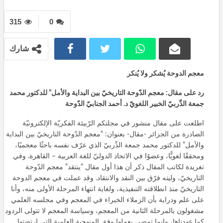
315
0
شارك
معجم الدوحة يُشكر ولا يُنكر
رد على مقال
:
معجم الدّوحة التاريخيّ بين البداية والأمل
”
للدكتور محمد
جمعة الدِّربيّ الخبير اللغويّ د. أحمد الجنابيّ الدّوحة
اطلعت على مقال منشور في مجلتكم الرّبيئة الفكريّة الإلكترونيّة
الصادرة من الجزائر -مقال- بعنوان: “معجم الدّوحة التاريخيّ بين البداية
والأمل” للدكتور محمد جمعة الدِّربيّ الذي عرّف نفسه باحثًا معجميًا،
ومحققًا لغويًّا، وعضوًا في الاتحاد الدوليّ للغة العربية – القاهرة. وفي
تغريدة لكاتب المقال ذكر أن هذا ‏أول مقال “ينتقد” معجم الدّوحة
التاريخيّ، وليته فرّق بين النقد والانتقاد. وقد عملت في معجم الدوحة
التاريخيّ منذ انطلاقته التنفيذية، ولغاية انتهاء المرحلة الأولى منه، وأنا
على علم ودراية بأن الزملاء الخبراء في المعجم وفي مجلسه العلمي
مشغولون بالمرحلة الثانية من المعجم، وسياسة المعجم لا تتولى الردود
كما عهدناها، وإنما تمضي بعملها وفق المنهجية العلمية التي ارتضتها