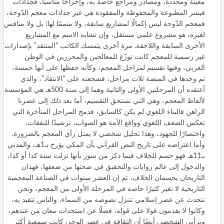
معينة ومحددة، ومصادر ومراجع خاصة به، وإخراجًا مناسبًا، فجذاذات
فيشر المطبوعة والمحفوظة والمفقودة هي غير جذاذات معجم الدّوحة،
فمعجم الدّوحة ليس إكمالًا لمشاريع سابقة، ولا متممًا لها؛ بل ولا منافس
لغيره، هو مشروع علمي مستقل، وإن تشابه الاسم مع المشاريع
الأخرى السابقة واللاحقة. مرة أخرى يتمسك الكاتب “المنتقد” بإصدارات
غير رسمية للمعجم كانت توزّع للمعالجين والمحررين في الوطن
العربي، وفيها تقسيم لمراحل المعجم، وكأنه حفظها على أنها خمسة،
ثم وجدها في المنصة ثلاث مراحل، فشجعته على “الانتقاد”، والذي
أعتقده أن المرحلتين الأولى والثانية وهما إلى سنة 500هـ هي المؤسسة
لألفاظ المعجم، وهي التي تستحق التقسيم، أما بعد ذلك إلى عصرنا
الراهن فالبناء اللغوي لم يكن كالسابق، فدمج المراحل المتأخرة التي
تعكس الضعف اللغوي وواقع الأمة هو الصواب، ترشيدًا للنفقات،
واختصارًا للجهود، وهذا تحليل شخصي لا يمثل رأي المعجم بالضرورة.
وأما اعتراضه على تاريخ النص القرآني بأن المكي يؤرخ بـ1هـ، والمدني
بـ11هـ فهو حسم للخلاف فيما ذكر من سور بأنها نزلت سنة كذا أو كذا،
والدخول إلى عالم روايات والتحقيق في صحتها من ضعفها، فهذان
التاريخان يحسمان الخلاف، ثم إن العشر سنوات في الصناعة المعجمية
التاريخية لا تغير كثيرًا خاصة في المرحلة الأولى من المعجم، ونحن
نتحدث عن عصر إسلامي تتنزل نصوصه من السماء، والناس تتقيد به،
وكانوا لا يقدمون قولا على قوله، فضلًا عن استحداث معان من عندهم،
وبرأيي الشخصي أيضًا أن الثقافة في عصر الوحي كانت سمعية أكثر