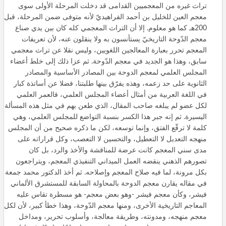
تراث غيره من المعجميين القدامى قد دخلت المرحلة الأولى سوى
معجم العين للخليل بن أحمد الفراهيديّ لأنه متوفى ضمن المرحلة، قبل
200هـ كما هو معلوم. إلا أن التراث المعجمي كله كان بين يدي صناع
معجم الدّوحة التاريخيّ يستأنسون به ولا ينقلون عنه، لأن تعريفات
المعجم تحرر بعبارة المعالجين اللغويين، وليس نقلا عن تراث معجمي
سابق، وهذا هو الجديد في معجم الدّوحة. ثم عزا ذلك إلى خلط أعضاء
المجلس العلمي لمعجم الدوحة بين المصادر الأساسية والمصادر
الثانوية على حد زعمه، وهذه يفرّق بينها طلبتنا، فضلا عن أساتذة كبار
في اللغة العربية من أمثال أعضاء المجلس العلمي، فالعمر العلمي
لكل عضو لم يبلغه صاحب المقال، الذي طعن بهم في مثل هذه المسألة
اليسيرة. ثم إنه جبر هذا الكسر بنسبة التواضع للمجلس العلمي، وهي
كلمة لا ترقّع الفتق، وإنما توسعه، لكن ما ذكره صحيح من أن المجلس
منهجه التعديل لا التعطيل، والتحسين لا التعصب، وكل قراراته على
مدى سني المعجم كانت عرضة للمناقشة والأخذ والرد، بل كان
تصورهم الذهني ينقضه العمل الميداني التنفيذي المعجم، ويتراجعون
بكل مرونة، لما فيه صلاح المعجم وإصلاحه. ثم أخذ الدكتور محمد جمعة
في مقاله يقارن معجم الدوحة بالمحاولة السابقة للمستشرق الألماني
فيشر، وكأن معجم فيشر -وهو بعض معجم- هو مسطرة تقاس عليه
المعاجم التاريخية الأخرى، ومنها معجم الدّوحة، وهذا خطأ كبير، لأن لكل
معجم منهجه، ومدونته، وطريقة معالجة، وأسلوب تحرير، ومداخل