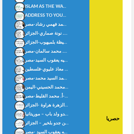
ISLAM AS THE WAY OF LIFE -Ms. WISSAL HANOUF-MALAYSIA
ADDRESS TO YOUTH: BETWEEN FASCINATION AND AWARENESS – DR. NOUNA.SAMMARI-ALGERIA
هل بفقد المرء ظله ؟ د. الزهرة هراوة -الجزائر-
حصريا
غزة بيننا و بينهم ! أ بن جدو بلخير – الجزائر –