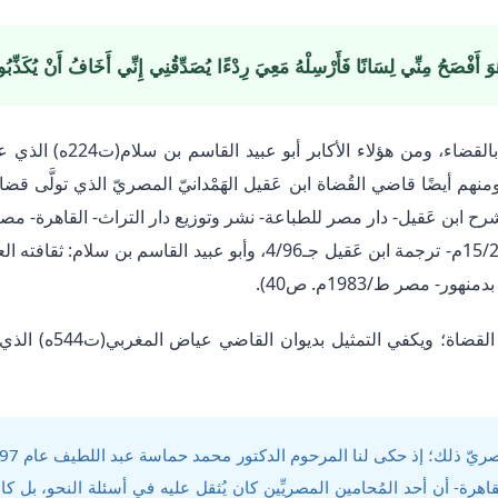
 أَفْصَحُ مِنِّي لِسَانًا فَأَرْسِلْهُ مَعِيَ رِدْءًا يُصَدِّقُنِي إِنِّي أَخَافُ أَنْ يُكَذِّب
وقديمًا اشتغل بعض علماء الع
العلم للملايين- بيروت- لبنان ط15/2002م- ترجمة ابن عَقيل جـ4/96، وأبو ع
ر- مصر ط/1983م. ص40).
وفي المكتبة العربيَّة د
عة القاهرة- أن أحد المُحامين المصريِّين كان يُثقل عليه في أسئلة النحو،