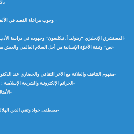
دلالة الحدوث على وجود الخالق جل وعلا -أ. محمد القليط-مصر-
وجوب مراعاة القصد في الألفاظ الصريحة التي تتضمن الردة. أ.محمدو ولد باب – موريتانيا –
المستشرق الإنجليزي “رينولد. أ. نيكلسون” وجهوده في دراسة الأدب العربي والدراسات الإسلامية. أ. د. وجيه يعقوب السيد -مصر-
نص” وثيقة الأخوّة الإنسانية من أجل السلام العالمي والعيش معا”على درب الديانة الابراهيمية . أ.د نورة بوحناش – الجزائر-
مفهوم التثاقف والعلاقة مع الآخر الثقافي والحضاري عند الدكتور “عبد الحميد أبو سليمان”. د.صالح محمد النصيرات -الأردن-
الجرائم الإلكترونية والشريعة الإسلامية : تحليل للمفاهيم والتطبيقات – أ.م.د محمد فهمي رشاد -مصر-
الأمثال العربية من الخرافة الى التهذيب ! – د.محمد سالمان -مصر-
مصطفى جواد وتقي الدين الهلالي من الاشتراك إلى الاشتباك – د.عمر ماجد السنوي -العراق-