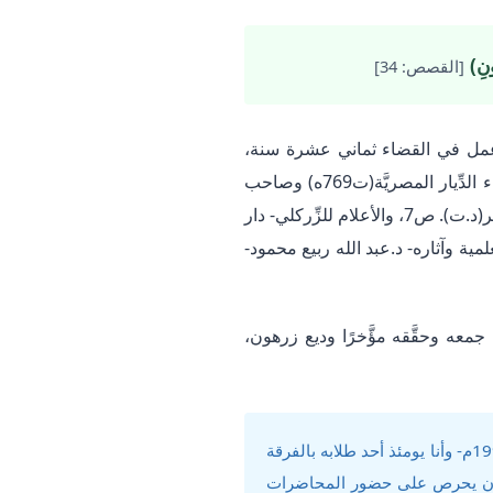
ُونِ)
[القصص: 34]
ربيَّة بالقضاء، ومن هؤلاء الأكابر أبو عبيد القاسم بن سلام(ت224ه) الذي عمل في القضاء ثماني عشرة سنة،
وألَّف كتابًا بعنوان:” أدب القاضي”! ومنهم أيضًا قاضي القُضاة ابن عَقيل الهَمْدانيّ المصريّ الذي تولَّى قضاء الدِّيار المصريَّة(ت769ه) وصاحب
أشهر شروح ألفيَّة ابن مالك(يُراجع: شرح ابن عَقيل- دار مصر للطباعة- نشر وتوزيع دار التراث- القاهرة- مصر(د.ت). ص7، والأعلام للزِّركلي- دار
بيد القاسم بن سلام: ثقافته العلمية وآثاره- د.عبد الله ربيع محمود-
واوين لبعض القضاة؛ ويكفي التمثيل بديوان القاضي عياض المغربي(ت544ه) الذي جمعه وحقَّقه مؤَّخرًا وديع زرهون،
وقد أدرك أكابر رجال القانون المصريّ ذلك؛ إذ حكى لنا المرحوم الدكتور محمد حماسة عبد اللطيف عام 1997م- وأنا يومئذ أحد طلابه بالفرقة
 بل كان يحرص على حضور المحاضرات