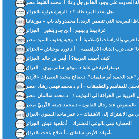
هل بفقد المرء ظله ؟ د. الزهرة هراوة -الجزائر-
غزة بيننا و بينهم ! أ بن جدو بلخير – الجزائر –
كيف أحببت العربية؟ أ. أيمن بن خالد -الجزائر-
ديمقراطية في غابة د. موفق سالم نوري – العراق –
المنقوص عند رجال القانون – د.محمد جمعة الدِّربيّ -مصر-
الحضارة تبنى بالوعي المشترك – أ.علجية عيش -الجزائر-
أمهات الأرض سلطان – أ.صلاح باحث -العراق-