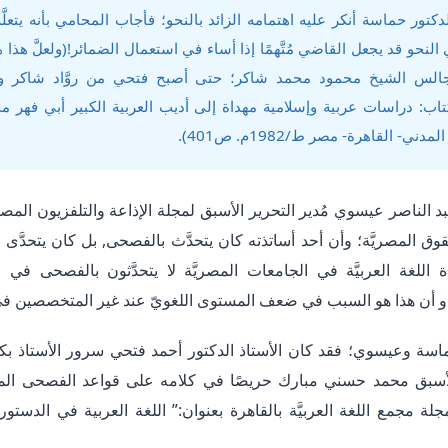
لدكتور حماسة أنكر عليه اهتمامه الزائد بالنحو؛ فأجاب المحامي بأنه يتعلَّ
النحو قد يجعل القاضي مُتَّهمًا إذا أساء في استعمال الضمائر!(ولعلَّ هذ
لس الشيخ محمود محمد شاكر؛ حتى أصبح فتحي من روَّاد شاكر وتلا
ب: دراسات عربية وإسلامية مهداة إلى أديب العربية الكبير أبي فهر 
 القاهرة- مصر ط/1982م. ص401).
الناصر عيسوي مُدير التحرير الأسبق لمجلة الإذاعة والتلفزيون المصريَّ
حقوق المصريَّة؛ وأن أحد أساتذته كان يتحدَّث بالفصحى, بل كان يتحدَ
تذة اللغة العربيَّة في الجامعات المصريَّة لا يتحدَّثون بالفصحى ف
يبدو أن هذا هو السبب في ضعف المستوى اللغويّ عند غير المتخصصين في ا
ه حماسة وعيسوي؛ فقد كان الأستاذ الدكتور أحمد فتحي سرور الأستاذ بكل
بق محمد حسني مبارك حريصًا في كلامه على قواعد الفصحى المعا
لة مجمع اللغة العربيَّة بالقاهرة بعنوان:” اللغة العربية في الدستور”