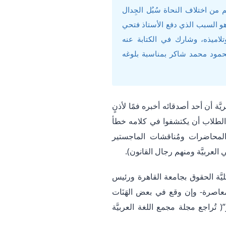
م من اختلاف النحاة سُبُل الجِدال
ا هو السبب الذي دفع الأستاذ فتحي
ميذه، وشارك في الكتابة عنه
محمود محمد شاكر بمناسبة بلوغه
ة أن أحد أصدقائه أخبره فمًا لأذنٍ
ّى الطلاب أن يكتشفوا في كلامه خطأ
ي المحاضرات ومُناقشات الماجستير
لعربيَّة ومنهم رجال القانون).
يَّة الحقوق بجامعة القاهرة ورئيس
صرة- وإن وقع في بعض الهَنَات
( تُراجع مجلة مجمع اللغة العربيَّة