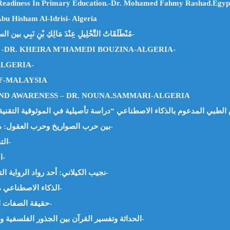
 Readiness In Primary Education.-Dr. Mohamed Fahmy Rashad.Egyp
isham Al-Idrisi- Algeria
مُنْطَلَقَاتُ التَّحْلِيلِ عِنْدَ مَالِكِ بْنِ نَبِي بين السنن القرآنية والمقاربة السببية – د. طراري بن عيسى الجزائر-
 -DR. KHEIRA M’HAMEDI BOUZINA-ALGERIA-
ALGERIA-
UF-MALAYSIA
ND AWARENESS – DR. NOUNA.SAMMARI-ALGERIA
بين حرب الصواريخ وحرب العقول: من العنف المادي إلى العنف الرمزي -د. نونة صماري-الجزائر-
التحذير من فتنة المال وزهرة الدنيا -د. حفيظة بلميهوب-الجزائر-
الكعبة المشرفة من البناء إلى الكساء -د. محمد سالمان-مصر-
نجيب الكيلاني: أحد رواد الرواية التاريخية ومنظري الأدب الإسلامي -د. وجيه يعقوب السيد-مصر-
الذكاء الاصطناعي مدخل لتطوير إدارة الموارد البشرية -د. معاذ عليوي-فلسطين-
حقيقة الصفات الإلهية وإثبات مشروعية مسماها -د. محمد السيد محمد-مصر-
الحداثة وتفسير القرآن بين الجذور الفلسفية وإشكالات التطبيق -د. محمد قائد ناجي محمد الحسيني-اليمن-