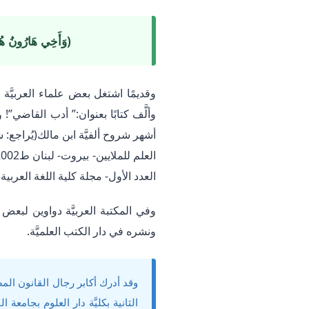
(وَأَخِي هَارُونُ هُوَ
العدد الأول- مجلة كلية اللغة العربية بدمنهو
ونشره في دار الكتب العلميَّة.
الثانية بكليَّة دار العلوم بجام