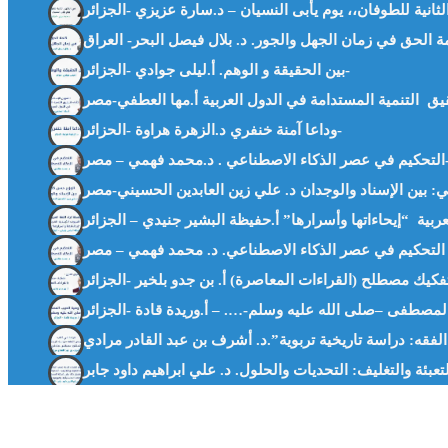
بين الحقيقة و الوهم. أ.ليلى جوادي -الجزائر-
وداعا آمنة خنفري د.الزهرة هراوة -الحزائر-
 الاصطناعي . د.محمد فهمي – مصر-
 فهمي – مصر –
فقه: دراسة تاريخية تربوية”.د. أشرف بن عبد القادر مرادي
عبئة والتغليف: التحديات والحلول. د. علي ابراهيم داود جابر