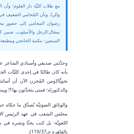
مع طلاب كليَّة دار العلوم؛ وأن ا
والردّ، وبأن المُحامي الضعيف في 
رضوان المحامي إلى حضور مجا
بمقال:الرجل والأسلوب، ضمن كتا
السبعين- مكتبة الخانجي ومطبعة المدني-
وحدَّثني صديقي وأستاذي الشاعر عبد 
بأنه كان طالبًا في إحدى كليَّات ال
نحويًّا!(ومن المُحزن الآن أن أسا
والدكتوراه؛ فمتى يتحدَّثون بها؟! و
والوثائق الصوتيَّة تُصدِّق ما حكا
مجلس الشعب في عهد الرئيس الأس
اللغويَّة- بل كتب بحثًا ونشره في مج
بالقاهرة جـ119/37).