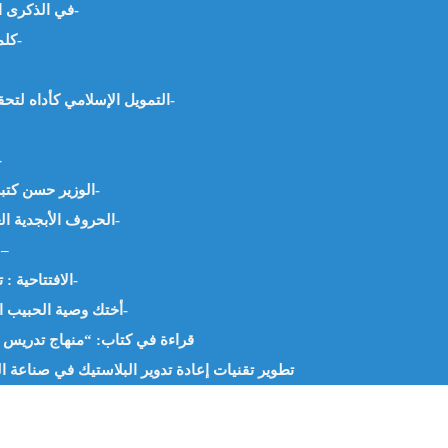
في الذكرى الثانية للطوفان،، يوم يأبى النسيان – د.سارة عزيزي -الجزائر-
كلمة الحق في زمان الجهل والجور. د. بلال فيصل البحر- العراق-
التمويل الإسلامي كأداه لتحقيق التنمية المستدامة في الدول العربية أ.مها العطفي-مصر-
التحكيم في عصر الذكاء
الوزير حسن كتبي: بين الإسناد والوجدان د. علي زين العابدين الحسيني-مصر-
الحروف الأبجدية العربية “إيحاءاتها وأسرارها” أ.حفيظة البشير جنيدي – الجزائر-
التحكيم في عصر الذكاء الاصطناعي. د. محمد
الافتتاحية : تفكيك مصطلح (القراءات المعاصرة) أ. بن جدو بلخير -الجزائر-
أختك وصية الحبيب المصطفى –صلى الله عليه وسلم-…. – أ.وريدة قادة -الجزائر-
قراءة في كتاب: “منهاج تدريس ال
تطوير تقنيات إعادة تدوير البلاستيك في صناعة الت