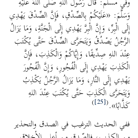
وفي مسلم: قَالَ رَسُولُ اللهِ صَلَّى اللهُ عَلَيْهِ
وَسَلَّمَ: «عَلَيْكُمْ بِالصِّدْقِ، فَإِنَّ الصِّدْقَ يَهْدِي
إِلَى الْبِرِّ، وَإِنَّ الْبِرَّ يَهْدِي إِلَى الْجَنَّةِ، وَمَا يَزَالُ
الرَّجُلُ يَصْدُقُ وَيَتَحَرَّى الصِّدْقَ حَتَّى يُكْتَبَ
عِنْدَ اللهِ صِدِّيقًا، وَإِيَّاكُمْ وَالْكَذِبَ، فَإِنَّ
الْكَذِبَ يَهْدِي إِلَى الْفُجُورِ، وَإِنَّ الْفُجُورَ
يَهْدِي إِلَى النَّارِ، وَمَا يَزَالُ الرَّجُلُ يَكْذِبُ
وَيَتَحَرَّى الْكَذِبَ حَتَّى يُكْتَبَ عِنْدَ اللهِ
)
[25]
(
كَذَّابًا».
ففي الحديث الترغيب في الصدق والتحذير
من الكذب، فالصّدق من أعلى الأخلاق