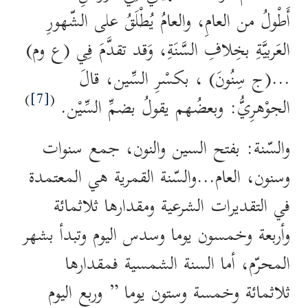
أَطْولُ من العامِ، والعامُ يُطْلَقُ على الشّهورِ
العَربيَّةِ بخِلافِ السَّنَةِ، وَقد تقدَّمَ فِي (ع وم)
…(ج سِنُونَ) ، بكسْرِ السِّين، قالَ
)
[7]
(
الجوْهرِيُّ: وبعضُهم يقولُ بضمِّ السِّيْن.
والسّنة: بفتح السين والنون، جمع سنوات
وسنون، العام…والسّنة القمرية هي المعتمدة
في التقديرات الشرعية ومقدارها ثلاثمائة
وأربعة وخمسون يوما وسدس اليوم وتبدأ بشهر
المحرّم، أما السنة الشمسية فمقدارها
ثلاثمائة وخمسة وستون يوما ” وربع اليوم