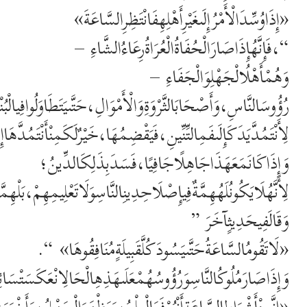
«إِذَاوُسِّدَالْأَمْرُإِلَىغَيْرِأَهْلِهِفَانْتَظِرِالسَّاعَةَ»
“،فَإِنَّهُإِذَاصَارَالْحُفَاةُالْعُرَاةُرِعَاءُالشَّاءِ –
وَهُمْأَهْلُالْجَهْلِوَالْجَفَاءِ –
رُؤُوسَالنَّاسِ،وَأَصْحَابَالثَّرْوَةِوَالْأَمْوَالِ،حَتَّىيَتَطَاوَلُوافِيالْبُنْ
لِأَنْتَمُدَّيَدَكَإِلَىفَمِالتِّنِّينِ،فَيَقْضِمُهَا،خَيْرٌلَكَمِنْأَنْتَمُدَّهَاإِل
وَإِذَاكَانَمَعَهَذَاجَاهِلًاجَافِيًا،فَسَدَبِذَلِكَالدِّينُ؛
لِأَنَّهُلَايَكُونُلَهُهِمَّةٌفِيإِصْلَاحِدِينِالنَّاسِوَلَاتَعْلِيمِهِمْ،بَلْهِمَّ
وَقَالَفِيحَدِيثٍآخَرَ ”
«لَاتَقُومُالسَّاعَةُحَتَّىيَسُودَكُلَّقَبِيلَةٍمُنَافِقُوهَا» “.
وَإِذَاصَارَمُلُوكُالنَّاسِوَرُؤُوسُهُمْعَلَىهَذِهِالْحَالِانْعَكَسَتْسَائِرُا