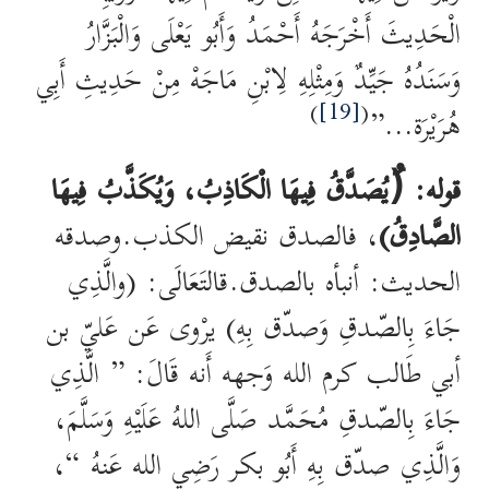
الْحَدِيثَ أَخْرَجَهُ أَحْمَدُ وَأَبُو يَعْلَى وَالْبَزَّارُ
وَسَنَدُهُ جَيِّدٌ وَمِثْلِهِ لِابْنِ مَاجَهْ مِنْ حَدِيثِ أَبِي
)
[19]
(
هُرَيْرَة…”
قوله: (ُيُصَدَّقُ فِيهَا الْكَاذِبُ، وَيُكَذَّبُ فِيهَا
الصَّادِقُ)
، فالصدق نقيض الكذب.وصدقه
الحديث: أنبأه بالصدق.قالتَعَالَى: (والَّذِي
جَاءَ بِالصّدقِ وَصدّق بِهِ) يرْوى عَن عَليّ بن
أبي طَالب كرم الله وَجهه أَنه قَالَ: ” الَّذِي
جَاءَ بِالصّدقِ مُحَمَّد صَلَّى اللهُ عَلَيْهِ وَسَلَّمَ،
وَالَّذِي صدّق بِهِ أَبُو بكر رَضِي الله عَنهُ “،