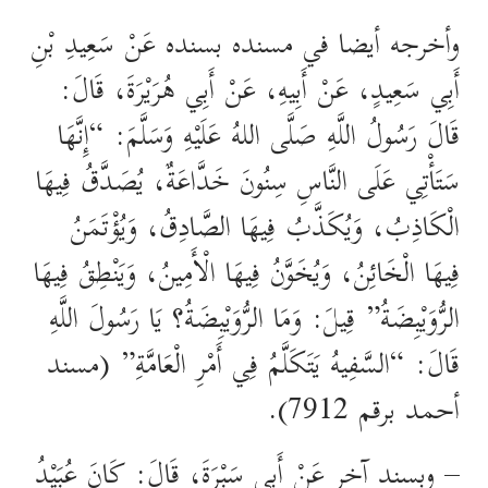
وأخرجه أيضا في مسنده بسنده عَنْ سَعِيدِ بْنِ
أَبِي سَعِيدٍ، عَنْ أَبِيهِ، عَنْ أَبِي هُرَيْرَةَ، قَالَ:
قَالَ رَسُولُ اللَّهِ صَلَّى اللهُ عَلَيْهِ وَسَلَّمَ: “إِنَّهَا
سَتَأْتِي عَلَى النَّاسِ سِنُونَ خَدَّاعَةٌ، يُصَدَّقُ فِيهَا
الْكَاذِبُ، وَيُكَذَّبُ فِيهَا الصَّادِقُ، وَيُؤْتَمَنُ
فِيهَا الْخَائِنُ، وَيُخَوَّنُ فِيهَا الْأَمِينُ، وَيَنْطِقُ فِيهَا
الرُّوَيْبِضَةُ” قِيلَ: وَمَا الرُّوَيْبِضَةُ؟ يَا رَسُولَ اللَّهِ
قَالَ: “السَّفِيهُ يَتَكَلَّمُ فِي أَمْرِ الْعَامَّةِ” (مسند
أحمد برقم 7912).
– وبسند آخر عَنْ أَبِي سَبْرَةَ، قَالَ: كَانَ عُبَيْدُ