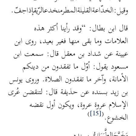
وقيل:الخدّاعةالقليلةالمطرمنخدعالرّيقإذاجفّ.
قال ابن بطال: “وقد رأينا أكثر هذه
العلامات وما بقى منها فغير بعيد، روى ابن
عيينة عن شداد بن معقل قال: سمعت ابن
مسعود يقول: أوّل ما تفقدون من دينكم
الأمانة، وآخر ما تفقدون الصلاة. وروى يونس
بن زيد بسنده عن حذيفة قال: لتنقضن عُرى
الإسلام عروة عروة، ويكون أول نقضه
)
[15]
(
الخشوع.
وَخَرَّجَالطَّبَرَانِيُّ بسنده