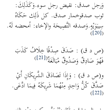
وَرجل صدق: نقيض رجل سوء.وَكَذَلِكَ:
ثوب صدقوخمار صدق. كل ذَلِك حَكَاهُ
سِيبَوَيْهٍ.وَصدقه النَّصِيحَة والإخاء: أمحضه لَهُ.
)
[20]
(
(ص د ق) : صَدَقَ صِدْقًا خِلَافُ كَذَبَ
)
[21]
(
فَهُوَ صَادِقٌ وَصَدُوقٌ مُبَالَغَةٌ
و(ص د ق) : وَإِذَا تَصَادَقَ الشَّرِيكَانِ أَيْ
صَدَّقَ كُلُّ وَاحِدٍ مِنْهُمَا شَرِيكَهُ فِيمَا ادَّعَى.
)
[22]
(