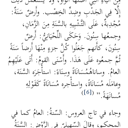
مِنَ الياءِ الَّتِي أَصلُها الواوُ، وَلَا يُستعمل ذَلِكَ
إِلَّا فِي الجَدْبِ وضِدِّ الخِصْب. وأَرضٌ سَنَةٌ:
مُجْدِبةٌ، عَلَى التَّشْبِيهِ بالسَّنَةِ مِنَ الزَّمَانِ،
وجمعُها سِنُونَ. وَحَكَى اللِّحْيَانِيُّ: أَرضٌ
سِنُونَ، كأَنهم جَعَلُوا كُلَّ جزءٍ مِنْهَا أَرضاً سَنَةً
ثُمَّ جمعُوه عَلَى هَذَا. وأَسْنَى القومُ: أَتَى عَلَيْهِمُ
العامُ. وساناهُمُسَانَاةً وسِنَاءً: استأْجَرَه السَّنَة،
وعامَلَه مُسَانَاةً، واستأْجره مُسَانَاةً كَقَوْلِهِ
)
[6]
(
مُسانَهَةً.”
وجاء في تاج العروس: السّنةُ: العامُ كما في
المحكم، وقالَ السّهيليّ فِي الرَّوْضِ: السَّنَةُ