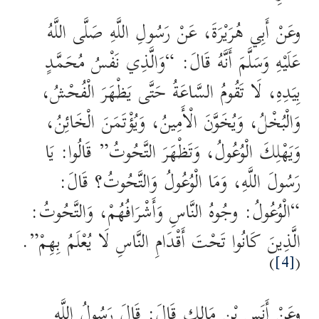
وعَنْ أَبِي هُرَيْرَةَ، عَنْ رَسُولِ اللَّهِ صَلَّى اللَّهُ
عَلَيْهِ وَسَلَّمَ أَنَّهُ قَالَ: “وَالَّذِي نَفْسُ مُحَمَّدٍ
بِيَدِهِ، لَا تَقُومُ السَّاعَةُ حَتَّى يَظْهَرَ الْفُحْشُ،
وَالْبُخْلُ، وَيُخَوَّنَ الْأَمِينُ، وَيُؤْتَمَنَ الْخَائِنُ،
وَيَهْلِكَ الْوُعُولُ، وَتَظْهَرَ التَّحُوتُ” قَالُوا: يَا
رَسُولَ اللَّهِ، وَمَا الْوُعُولُ وَالتَّحُوتُ؟ قَالَ:
“الْوُعُولُ: وجُوهُ النَّاسِ وَأَشْرَافُهُمْ، وَالتَّحُوتُ:
الَّذِينَ كَانُوا تَحْتَ أَقْدَامِ النَّاسِ لَا يُعْلَمُ بِهِمْ”.
)
[4]
(
وعَنْ أَنَسِ بْنِ مَالِكٍ قَالَ: قَالَ رَسُولُ اللَّهِ