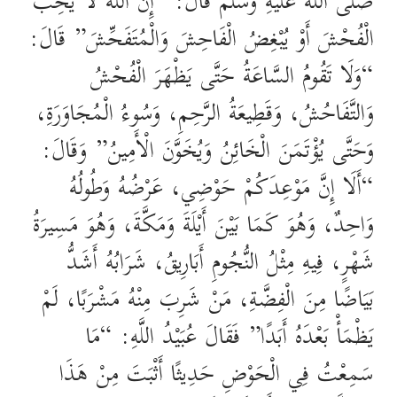
صَلَّى اللهُ عَلَيْهِ وَسَلَّمَ قَالَ: “إِنَّ اللَّهَ لَا يُحِبُّ
الْفُحْشَ أَوْ يُبْغِضُ الْفَاحِشَ وَالْمُتَفَحِّشَ” قَالَ:
“وَلَا تَقُومُ السَّاعَةُ حَتَّى يَظْهَرَ الْفُحْشُ
وَالتَّفَاحُشُ، وَقَطِيعَةُ الرَّحِمِ، وَسُوءُ الْمُجَاوَرَةِ،
وَحَتَّى يُؤْتَمَنَ الْخَائِنُ وَيُخَوَّنَ الْأَمِينُ” وَقَالَ:
“أَلَا إِنَّ مَوْعِدَكُمْ حَوْضِي، عَرْضُهُ وَطُولُهُ
وَاحِدٌ، وَهُوَ كَمَا بَيْنَ أَيْلَةَ وَمَكَّةَ، وَهُوَ مَسِيرَةُ
شَهْرٍ، فِيهِ مِثْلُ النُّجُومِ أَبَارِيقُ، شَرَابُهُ أَشَدُّ
بَيَاضًا مِنَ الْفِضَّةِ، مَنْ شَرِبَ مِنْهُ مَشْرَبًا، لَمْ
يَظْمَأْ بَعْدَهُ أَبَدًا” فَقَالَ عُبَيْدُ اللَّهِ: “مَا
سَمِعْتُ فِي الْحَوْضِ حَدِيثًا أَثْبَتَ مِنْ هَذَا