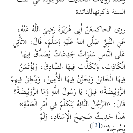
السنة ذكرتهاللفائدة
روى الحاكمعَنْ أَبِي هُرَيْرَةَ رَضِيَ اللَّهُ عَنْهُ،
عَنِ النَّبِيِّ صَلَّى اللهُ عَلَيْهِ وَسَلَّمَ، قَالَ: «تَأْتِي
عَلَى النَّاسِ سَنَوَاتٌ جَدِعَاتٌ يُصَدَّقُ فِيهَا
الْكَاذِبُ، وَيُكَذَّبُ فِيهَا الصَّادِقُ، وَيُؤْتَمَنُ
فِيهَا الْخَائِنُ وَيُخَوَّنُ فِيهَا الْأَمِينُ، وَيَنْطِقُ فِيهِمُ
الرُّوَيْبِضَةُ» قِيلَ: يَا رَسُولَ اللَّهِ وَمَا الرُّوَيْبِضَةُ؟
قَالَ: «الرَّجُلُ التَّافِهُ يَتَكَلَّمُ فِي أَمْرِ الْعَامَّةِ»
هَذَا حَدِيثٌ صَحِيحُ الْإِسْنَادِ، وَلَمْ
)
[3]
(
يُخْرِجَاهُ”
.