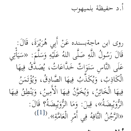
أ.د حفيظة بلميهوب
روى ابن ماجةبسنده عَنْ أَبِي هُرَيْرَةَ، قَالَ:
قَالَ رَسُولُ اللَّهِ صَلَّى اللهُ عَلَيْهِ وَسَلَّمَ: «سَيَأْتِي
عَلَى النَّاسِ سَنَوَاتٌ خَدَّاعَاتُ، يُصَدَّقُ فِيهَا
الْكَاذِبُ، وَيُكَذَّبُ فِيهَا الصَّادِقُ، وَيُؤْتَمَنُ
فِيهَا الْخَائِنُ، وَيُخَوَّنُ فِيهَا الْأَمِينُ، وَيَنْطِقُ فِيهَا
الرُّوَيْبِضَةُ»، قِيلَ: وَمَا الرُّوَيْبِضَةُ؟ قَالَ:
)
[1]
(
«الرَّجُلُ التَّافِهُ فِي أَمْرِ الْعَامَّةِ».