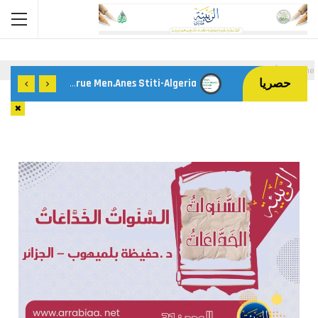
Home
أعداد المجلة
العدد الواحد و الثلاثون
حصريا
Gaza: Where Faith Shapes True Men.Anes Stiti-Algeria-