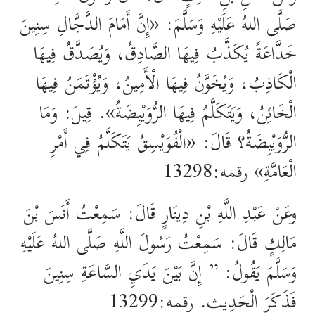
صَلَّى اللهُ عَلَيْهِ وَسَلَّمَ: «إِنَّ أَمَامَ الدَّجَّالِ سِنِينَ
خَدَّاعَةً يُكَذَّبُ فِيهَا الصَّادِقُ، وَيُصَدَّقُ فِيهَا
الْكَاذِبُ، وَيُخَوَّنُ فِيهَا الْأَمِينُ، وَيُؤْتَمَنُ فِيهَا
الْخَائِنُ، وَيَتَكَلَّمُ فِيهَا الرُّوَيْبِضَةُ». قِيلَ: وَمَا
الرُّوَيْبِضَةُ؟ قَالَ: «الْفُوَيْسِقُ يَتَكَلَّمُ فِي أَمْرِ
الْعَامَّةِ» رقمه:13298
وعَنْ عَبْدِ اللَّهِ بْنِ دِينَارٍ قَالَ: سَمِعْتُ أَنَسَ بْنَ
مَالِكٍ قَالَ: سَمِعْتُ رَسُولَ اللَّهِ صَلَّى اللهُ عَلَيْهِ
وَسَلَّمَ يَقُولُ: ” إِنَّ بَيْنَ يَدَيِ السَّاعَةِ سِنِينَ
فَذَكَرَ الْحَدِيث. رقمه:13299