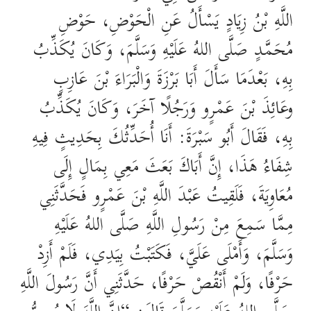
اللَّهِ بْنُ زِيَادٍ يَسْأَلُ عَنِ الْحَوْضِ، حَوْضِ
مُحَمَّدٍ صَلَّى اللهُ عَلَيْهِ وَسَلَّمَ، وَكَانَ يُكَذِّبُ
بِهِ، بَعْدَمَا سَأَلَ أَبَا بَرْزَةَ وَالْبَرَاءَ بْنَ عَازِبٍ
وعَائِذَ بْنَ عَمْرٍو وَرَجُلًا آخَرَ، وَكَانَ يُكَذِّبُ
بِهِ، فَقَالَ أَبُو سَبْرَةَ: أَنَا أُحَدِّثُكَ بِحَدِيثٍ فِيهِ
شِفَاءُ هَذَا، إِنَّ أَبَاكَ بَعَثَ مَعِي بِمَالٍ إِلَى
مُعَاوِيَةَ، فَلَقِيتُ عَبْدَ اللَّهِ بْنَ عَمْرٍو فَحَدَّثَنِي
مِمَّا سَمِعَ مِنْ رَسُولِ اللَّهِ صَلَّى اللهُ عَلَيْهِ
وَسَلَّمَ، وَأَمْلَى عَلَيَّ، فَكَتَبْتُ بِيَدِي، فَلَمْ أَزِدْ
حَرْفًا، وَلَمْ أَنْقُصْ حَرْفًا، حَدَّثَنِي أَنَّ رَسُولَ اللَّهِ