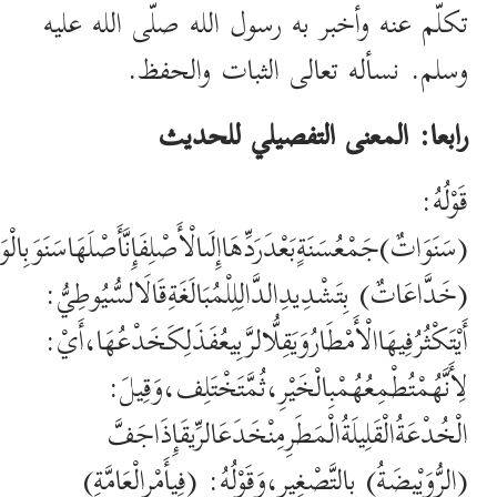
تكلّم عنه وأخبر به رسول الله صلّى الله عليه
وسلم. نسأله تعالى الثبات والحفظ.
رابعا: المعنى التفصيلي للحديث
قَوْلُهُ:
(سَنَوَاتٌ)جَمْعُسَنَةٍبَعْدَرَدِّهَاإِلَىالْأَصْلِفَإِنَّأَصْلَهَاسَنَوَبِالْوَ
(خَدَّاعَاتٌ) بِتَشْدِيدِالدَّالِلِلْمُبَالَغَةِقَالَالسُّيُوطِيُّ:
أَيْتَكْثُرُفِيهَاالْأَمْطَارُوَيَقِلُّالرَّبِيعُفَذَلِكَخَدْعُهَا،أَيْ:
لِأَنَّهُمْتُطْمِعُهُمْبِالْخَيْرِ،ثُمَّتَخْتَلِف،وَقِيلَ:
الْخُدْعَةُالْقَلِيلَةُالْمَطَرِمِنْخَدَعَالرِّيقَإِذَاجَفَّ
(الرُّوَيْبِضَةُ) بِالتَّصْغِيرِ،وَقَوْلُهُ: (فِيأَمْرِالْعَامَّةِ)