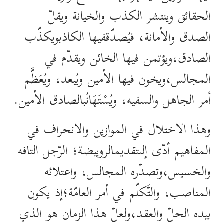
الحقائق وينتشر الكذب والخيانة ويقلّ
الصدق والأمانة، فيُصدّقفيها الكاذبويكذّب
الصادق،ويؤتمن فيها الخائن ويقدّم في
المجالس،ويخون فيها الأمين ويُبعد، ويُعَظَّم
أمر الجاهل والسفيه، ويُسْتَهَانُبالصادق الأمين.
وهذا الاختلال في الموازين والانحراف في
المفاهيم أدّى إلىتقديمالرويبضة؛ الرّجل التافه
والخسيس،وتصدّره المجالس، واعتلائه
المناصب، والتَّكلّم في أمر العامّة؛إذ يكون
بيده الحلّ والعقد،ولعلّ هذا الزمان هو الذي