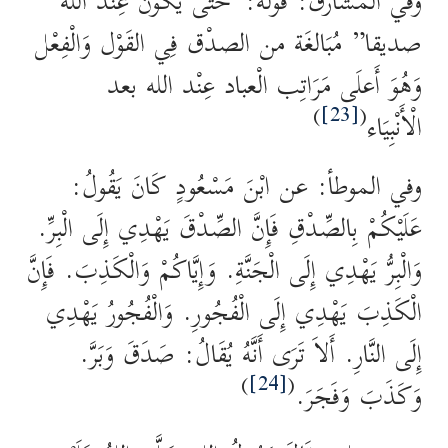
وفي المشارق: قَوْله:”حَتَّى يكون عِنْد الله
صديقا” مُبَالغَة من الصدْق فِي القَوْل وَالْفِعْل
وَهُوَ أَعلَى مَرَاتِب الْعباد عِنْد الله بعد
)
[23]
(
الْأَنْبِيَاء
وفي الموطأ: عن ابْنَ مَسْعُودٍ كَانَ يَقُولُ:
عَلَيْكُمْ بِالصِّدْقِ فَإِنَّ الصِّدْقَ يَهْدِي إِلَى الْبِرِّ.
وَالْبِرُّ يَهْدِي إِلَى الْجَنَّةِ. وَإِيَّاكُمْ وَالْكَذِبَ. فَإِنَّ
الْكَذِبَ يَهْدِي إِلَى الْفُجُورِ. وَالْفُجُورُ يَهْدِي
إِلَى النَّارِ. أَلاَ تَرَى أَنَّهُ يُقَالُ: صَدَقَ وَبَرَّ.
)
[24]
(
وَكَذَبَ وَفَجَرَ.