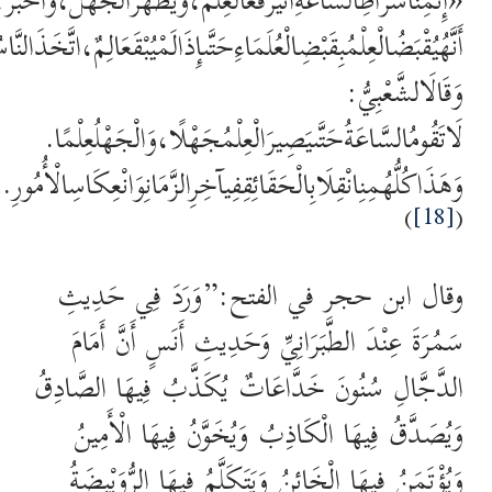
«إِنَّمِنْأَشْرَاطِالسَّاعَةِأَنْيُرْفَعَالْعِلْمُ،وَيَظْهَرَالْجَهْلُ،وَأَخْبَرَ
أَنَّهُيُقْبَضُالْعِلْمُبِقَبْضِالْعُلَمَاءِحَتَّىإِذَالَمْيُبْقَعَالِمٌ،اتَّخَذَالن
وَقَالَالشَّعْبِيُّ:
لَاتَقُومُالسَّاعَةُحَتَّىيَصِيرَالْعِلْمُجَهْلًا،وَالْجَهْلُعِلْمًا.
وَهَذَاكُلُّهُمِنِانْقِلَابِالْحَقَائِقِفِيآخِرِالزَّمَانِوَانْعِكَاسِالْأُمُورِ.
)
[18]
(
وقال ابن حجر في الفتح:”وَرَدَ فِي حَدِيثِ
سَمُرَةَ عِنْدَ الطَّبَرَانِيِّ وَحَدِيثِ أَنَسٍ أَنَّ أَمَامَ
الدَّجَّالِ سُنُونَ خَدَّاعَاتٌ يُكَذَّبُ فِيهَا الصَّادِقُ
وَيُصَدَّقُ فِيهَا الْكَاذِبُ وَيُخَوَّنُ فِيهَا الْأَمِينُ
وَيُؤْتَمَنُ فِيهَا الْخَائِنُ وَيَتَكَلَّمُ فِيهَا الرُّوَيْبِضَةُ