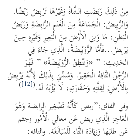
مِنْ ذَلِكَ رَبَضَتِ الشَّاةُ وَغَيْرُهَا تَرْبِضُ رَبْضًا.
وَالرَّبِيضُ: الْجَمَاعَةُ مِنَ الْغَنَمِ الرَّابِضَةِ وَرَبَضُ
الْبَطْنِ: مَا وَلِيَ الْأَرْضَ مِنَ الْبَعِيرِ وَغَيْرِهِ حِينَ
يَرْبِضُ…فَأَمَّا الرُّوَيْبِضَةُ، الَّذِي جَاءَ فِي
الْحَدِيثِ: ” «وَتَنْطِقُ الرُّوَيْبِضَةُ» ” فَهُوَ
الرَّجُلُ التَّافِهُ الْحَقِيرُ. وَسُمِّيَ بِذَلِكَ لِأَنَّهُ يَرْبِضُ
)
[12]
(
بِالْأَرْضِ; لِقِلَّتِهِ وَحَقَارَتِهِ، لَا يُؤْبَهُ لَهُ.
وفي الفائق:”ربض كَأَنَّهُ تَصْغِير الرابضة وَهُوَ
الْعَاجِز الَّذِي ربض عَن معالي الْأُمُور وجثم
عَن طلبَهَا وَزِيَادَة التَّاء للْمُبَالَغَة. والتافه: