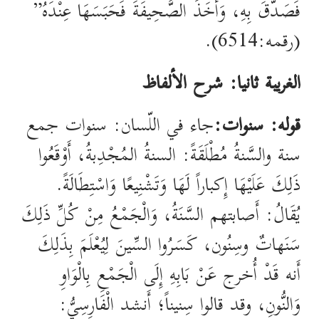
فَصَدَّقَ بِهِ، وَأَخَذَ الصَّحِيفَةَ فَحَبَسَهَا عِنْدَهُ”
(رقمه:6514).
الغريبة ثانيا: شرح الألفاظ
قوله: سنوات:
جاء في اللّسان: سنوات جمع
سنة والسَّنةُ مُطْلَقَةً: السنةُ المُجْدِبةُ، أَوْقَعُوا
ذَلِكَ عَلَيْهَا إِكباراً لَهَا وَتَشْنِيعًا وَاسْتِطَالَةً.
يُقَالُ: أَصابتهم السَّنَةُ، وَالْجَمْعُ مِنْ كُلِّ ذَلِكَ
سَنَهاتٌ وسِنُون، كَسَرُوا السِّينَ لِيُعْلَمَ بِذَلِكَ
أَنه قَدْ أُخرج عَنْ بَابِهِ إِلَى الْجَمْعِ بِالْوَاوِ
وَالنُّونِ، وقد قالوا سِنيناً؛ أَنشد الْفَارِسِيُّ: