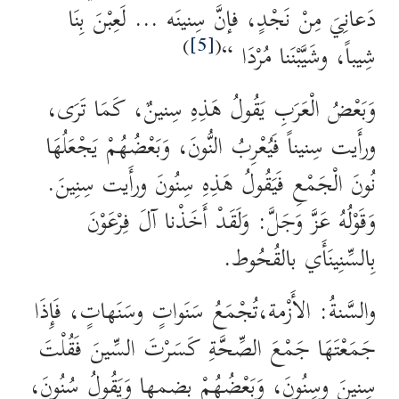
دَعانِيَ مِنْ نَجْدٍ، فإنَّ سِنينَه … لَعِبْنَ بِنَا
)
[5]
(
شِيباً، وشَيَّبْنَنا مُرْدَا “
وَبَعْضُ الْعَرَبِ يَقُولُ هَذِهِ سِنينٌ، كَمَا تَرَى،
ورأَيت سِنيناً فَيُعْرِبُ النُّونَ، وَبَعْضُهُمْ يَجْعَلُهَا
نُونَ الْجَمْعِ فَيَقُولُ هَذِهِ سِنُونَ ورأَيت سِنِينَ.
وَقَوْلُهُ عَزَّ وَجَلَّ: وَلَقَدْ أَخَذْنا آلَ فِرْعَوْنَ
بِالسِّنِينَأَي بالقُحُوط.
والسَّنةُ: الأَزْمة،تُجْمَعُ سَنَواتٍ وسَنَهاتٍ، فَإِذَا
جَمَعْتَهَا جَمْعَ الصِّحَّةِ كَسَرْتَ السِّينَ فَقُلْتَ
سِنينَ وسِنُونَ، وَبَعْضُهُمْ بضمها وَيَقُولُ سُنُونَ،