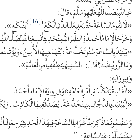
عَنِالنَّبِيِّصَلَّىاللَّهُعَلَيْهِوَسَلَّمَ،قَالَ:
)
[16]
(
«لَاتَقُومُالسَّاعَةُحَتَّىيَغْلِبَعَلَىالدُّنْيَالُكَعُ
بْنُلُكَعٍ».
وَخَرَّجَالْإِمَامُأَحْمَدُوَالطَّبَرَانِيُّمِنْحَدِيثِأَنَسٍعَنِالنَّبِيِّصَلَّىاللَّه
«بَيْنَيَدَيِالسَّاعَةِسُنُونَخَدَّاعَةٌ،يُتَّهَمُفِيهَاالْأَمِينُ،وَيُؤْتَمَنُفِ
وَمَاالرُّوَيْبِضَةُ؟قَالَ: السَّفِيهُيَنْطِقُفِيأَمْرِالْعَامَّةِ».
وَفِيرِوَايَةٍ:
«الْفَاسِقُيَتَكَلَّمُفِيأَمْرِالْعَامَّةِ»وَفِيرِوَايَةِالْإِمَامِأَحْمَدَ
«إِنَّبَيْنَيَدَيِالدَّجَّالِسِنِينَخَدَّاعَةً،يُصَدَّقُفِيهَاالْكَاذِبُ،وَيُك
وَمَضْمُونُمَاذُكِرَمِنْأَشْرَاطِالسَّاعَةِفِيهَذَاالْحَدِيثِيَرْجِعُإِلَىأَنَّالْأُم
لِمَنْسَأَلَهُ،عَنِالسَّاعَةِ: ”