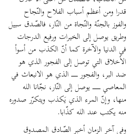
قدرا ومن أعظم أسباب الفلاح والنّجاح
والفوز بالجنّة والنّجاة من النّار، فالصّدق سبيل
وطريق يوصل إلى الخيرات ورفيع الدرجات
في الدنيا والآخرة كما أنّ الكذب من أسوأ
الأخلاق التي توصل إلى الفجور الذي هو
ضد البر، والفجور ــــ الذي هو الانبعاث في
المعاصي ـــــ يوصل إلى النّار، نجّانا الله
منها، وإنّ المرء الذي يَكذب ويتكرّر صدوره
منه يكتب عند الله كذّابا.
وفي آخر الزمان أخبر الصّادق المصدوق