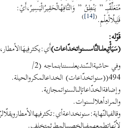
مُتَعَلِّقٌبِـ ” يَنْطِقُ ” وَالتَّافِهُالْحَقِيرُالْيَسِيرُ،أَيْ:
)
[14]
(
قَلِيلُالْعِلْمِ.
قَوْله:
(سَيَأْتِيعلىالنَّاسسنواتخدّاعات)
أَي:يكثرفِيهَاالأمطار،وي
وفي حاشيةالسّنديعلىسننابنماجه (2/
494((سنواتخدّاعات) الخداعالمكروالحيلة.
وإضافةالخدّاعاتإلىالسنواتمجازية.
والمرادأهلالسنوات.
وقالفيالنّهاية:سنونخداعةأي:تكثرفيهاالأمطارويقلّا
لأنّهاتطمعهمفيالخصببالمطرثمتخلف.