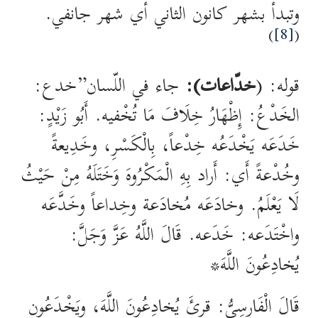
وتبدأ بشهر كانون الثاني أي شهر جانفي.
)
[8]
(
قوله: (
خدّاعات):
جاء في اللّسان”خدع:
الخَدْعُ: إِظْهَارُ خِلَافَ مَا تُخْفيه. أَبُو زَيْدٍ:
خَدَعَه يَخْدَعُه خِدْعاً، بِالْكَسْرِ، وخَدِيعةً
وخُدْعةً أَي: أَراد بِهِ الْمَكْرُوهَ وَخَتَلَهُ مِنْ حَيْثُ
لَا يَعْلَمُ. وخادَعَه مُخادَعة وخِداعاً وخَدَّعَه
واخْتَدَعه: خَدَعه. قَالَ اللَّهُ عَزَّ وَجَلَّ:
يُخادِعُونَ اللَّهَ*
قَالَ الْفَارِسِيُّ: قرئَ يُخادِعُونَ اللَّهَ، ويَخْدَعُون