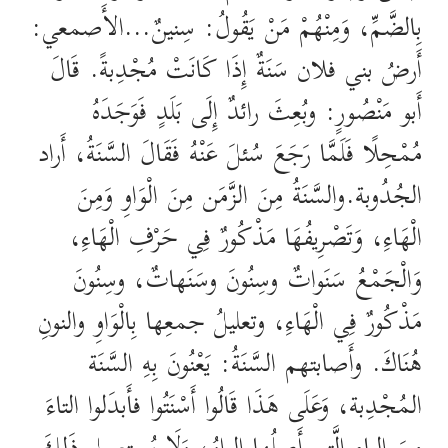
بِالضَّمِّ، وَمِنْهُمْ مَنْ يَقُولُ: سِنينٌ…الأَصمعي:
أَرضُ بني فلان سَنَةٌ إِذَا كَانَتْ مُجْدِبةً. قَالَ
أَبو مَنْصُورٍ: وبُعِثَ رائدٌ إِلَى بَلَدٍ فَوَجَدَهُ
مُمْحِلًا فَلَمَّا رَجَعَ سُئلَ عَنْهُ فَقَالَ السَّنَةُ، أَراد
الجُدُوبة.والسَّنَةُ مِنَ الزَّمَن مِنَ الْوَاوِ وَمِنَ
الْهَاءِ، وَتَصْرِيفُهَا مَذْكُورٌ فِي حَرْفِ الْهَاءِ،
وَالْجَمْعُ سَنَواتٌ وسِنُونَ وسَنَهاتٌ، وسِنُونَ
مَذْكُورٌ فِي الْهَاءِ، وتعليلُ جمعِها بِالْوَاوِ والنونِ
هُنَاكَ. وأَصابتهم السَّنَةُ: يَعْنُونَ بِهِ السَّنَة
المُجْدِبة، وَعَلَى هَذَا قَالُوا أَسْنَتُوا فأَبدَلوا التاءَ