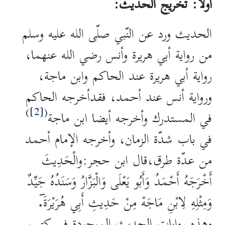
أولا: تخريج الحديث:
الحديث ورد عن النّبي صلّى الله عليه وسلم
من رواية أبي هريرة وأنس رضي الله عنهما،
رواية أبي هريرة عند الحاكم وابن ماجة،
ورواية أنس عند أحمد، فقدأخرجه الحاكم
)
[2]
(
في المستدرك وأخرجه أيضا ابن ماجة
في باب شدّة الزمان، وأخرجه الإمام أحمد
من عدّة طرق،قال ابن حجر:والْحَدِيثَ
أَخْرَجَهُ أَحْمَدُ وَأَبُو يَعْلَى وَالْبَزَّارُ وَسَنَدُهُ جَيِّدٌ
وَمِثْلِهِ لِابْنِ مَاجَهْ مِنْ حَدِيثِ أَبِي هُرَيْرَةَ.َ
وهذه روايات الحديث الموجودة في كتب