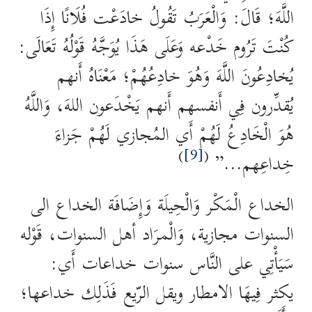
اللَّهَ؛ قَالَ: وَالْعَرَبُ تَقُولُ خادَعْت فُلَانًا إِذَا
كُنْتَ تَرُوم خَدْعه وَعَلَى هَذَا يُوَجَّهُ قَوْلُهُ تَعَالَى:
يُخادِعُونَ اللَّهَ وَهُوَ خادِعُهُمْ؛ مَعْنَاهُ أَنهم
يُقدِّرون فِي أَنفسهم أَنهم يَخْدَعون اللهَ، وَاللَّهُ
هُوَ الْخَادِعُ لَهُمْ أَي المُجازي لَهُمْ جَزاءَ
)
[9]
(
خِداعِهم…”
الخداع الْمَكْر وَالْحِيلَة وَإِضَافَة الخداع الى
السنوات مجازية، وَالْمرَاد أهل السنوات، قَوْله
سَيَأْتِي على النَّاس سنوات خداعات أَي:
يكثر فِيهَا الامطار ويقل الرّيع فَذَلِك خداعها؛