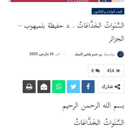
العدد الواحد و الثلاثون
السَّنَواتُ الخَدَّاعَاتُ . د حفيظة بلميهوب –
الجزائر
في
10 مارس, 2025
بواسطة
بن جدو بلخير المشرف العام
0
414
شارك
بسم الله الرحمن الرحيم
السَّنَواتُ الخَدَّاعَاتُ