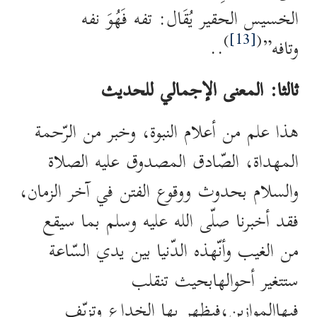
الخسيس الحقير يُقَال: تفه فَهُوَ نفه
)
[13]
(
وتافه”
..
ثالثا: المعنى الإجمالي للحديث
هذا علم من أعلام النبوة، وخبر من الرّحمة
المهداة، الصّادق المصدوق عليه الصلاة
والسلام بحدوث ووقوع الفتن في آخر الزمان،
فقد أخبرنا صلّى الله عليه وسلم بما سيقع
من الغيب وأنّهذه الدّنيا بين يدي السّاعة
ستتغير أحوالهابحيث تنقلب
فيهاالموازين،فيظهر بها الخداع وتزيّف