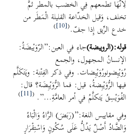
لِأَنَّهَا تطمعهم فِي الخضب بالمطر ثمَّ
تخلف، وَقيل الخدّاعة القليلة الْمَطَر من
)
[10]
(
خدع الرِّيق إِذا جفّ.
قوله:(الرويبضة)
جاء في العين:”الرّوَيْبضَةُ:
الإنسانُ المجهول، والجمع
رُوَيْبِضونورُوَيْبِضات. وفي ذكر الفِتْنِة: ويَتَكَلَّم
فيها الرُّوَيْبِضةُ، قيل: فما الرُّوَيْبِضَة؟ قال:
)
[11]
(
الفُوَيْسِقُ يَتكلَّمُ في أمر العامَّةِ…”.
وفي مقاييس اللغة:”(رَبَضَ) الرَّاءُ وَالْبَاءُ
وَالضَّادُ أَصْلٌ يَدُلُّ عَلَى سُكُونٍ وَاسْتِقْرَارٍ