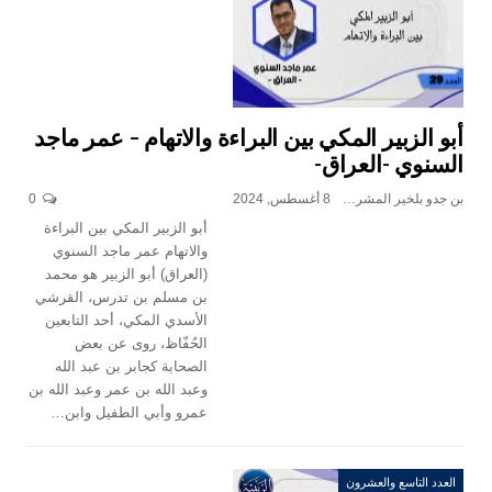
أبو الزبير المكي بين البراءة والاتهام – عمر ماجد
السنوي -العراق-
بن جدو بلخير المشرف العام
8 أغسطس, 2024
0
أبو الزبير المكي بين البراءة
والاتهام عمر ماجد السنوي
(العراق) أبو الزبير هو محمد
بن مسلم بن تدرس، القرشي
الأسدي المكي، أحد التابعين
الحُفّاظ، روى عن بعض
الصحابة كجابر بن عبد الله
وعبد الله بن عمر وعبد الله بن
عمرو وأبي الطفيل وابن…
العدد التاسع والعشرون