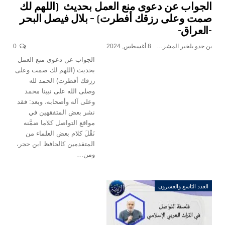
الجواب عن دعوى منع العمل بحديث (اللهم لك
صمت وعلى رزقك أفطرت) – بلال فيصل البحر
-العراق-
بن جدو بلخير المشرف العام
8 أغسطس, 2024
0
الجواب عن دعوى منع العمل
بحديث (اللهم لك صمت وعلى
رزقك أفطرت) الحمد لله
وصلى الله على نبينا محمد
وعلى آله وأصحابه، وبعد: فقد
نشر بعض المتفقهين في
مواقع التواصل كلاما ضمَّنه
نَقْلَ كلام بعض العلماء من
المتقدمين كالحافظ ابن حجر،
ومن…
العدد التاسع والعشرون