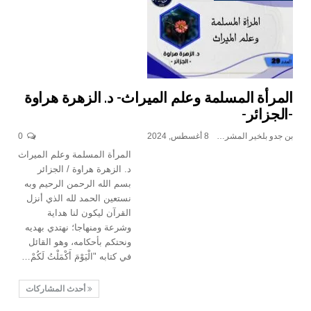
المرأة المسلمة وعلم الميراث- د. الزهرة هراوة
-الجزائر-
بن جدو بلخير المشرف العام
8 أغسطس, 2024
0
المرأة المسلمة وعلم الميراث
د. الزهرة هراوة / الجزائر
بسم الله الرحمن الرحيم وبه
نستعين الحمد لله الذي أنزل
القرآن ليكون لنا هداية
وشرعة ومنهاجا؛ نهتدي بهديه
ونحتكم بأحكامه، وهو القائل
في كتابه "الْيَوْمَ أَكْمَلْتُ لَكُمْ…
أحدث المشاركات