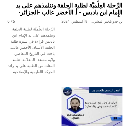
الرِّحلة العِلْميَّة لطلبة الجلفة وتتلمذهم على يد
الإِمام ابن باديس – أ. الأخضر عالب -الجزائر-
بن جدو بلخير المشرف العام
8 أغسطس, 2024
0
الرِّحلة العِلْميَّة لطلبة الجلفة
وتتلمذهم على يد الإِمام ابن
باديس قراءة في سيرة طلبة
الجلفة الأستاذ: الأخضر عالب،
باحث في التاريخ المعاصر،
ولاية مسعد. المقدّمة: تتلمذ
المئات من الطلبة على يد رائد
الحركة التَّعليمية والإصلاحية…
العدد التاسع والعشرون