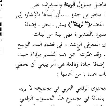
لفاضل مسؤول
الربيئة
والمشرف على
د.
 بلخير بن جدو ….أن أبدأها بالإشارة إلى
26 فبراير, 
الفضاء
(“الربيئة”)
يمثل ـ بحق ـ إضافة
ال
ال
ديرة بالتقدير ؛ فهي لبنة من لبنات
ال
 المعرفي الراشد ، في فضاء النت الواسع
27 فبراير, 
 وقد عبّرت ُ عن هذا التقدير مرارا؛ حيث
ضافة جادة ونافعة هي أمر ينبغي أن نحتفي
باب عدة ، من أهمها :
لمحتوى الرقمي العربي في مجموعه لا يزيد
لى 5 بالمائة في مجموع هذا المنسوب الرقمي