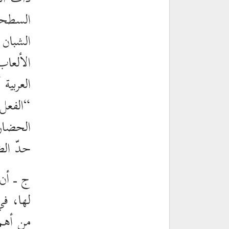
السطحي
الشبان
الألعاب
العربية
“الفعل 
الحضار
حدّ الض
ج ـ أن 
لها، في
من أهم