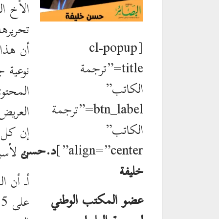
الأخ ا
تحريرها
[cl-popup
أن هذا 
title=”ترجمة
نوعية ج
الكاتب”
المحتوى
btn_label=”ترجمة
العريض.
الكاتب”
إن كل إ
align=”center”]
د.حسن
به لأس
خليفة
أـ أن ا
عضو المكتب الوطني
ع