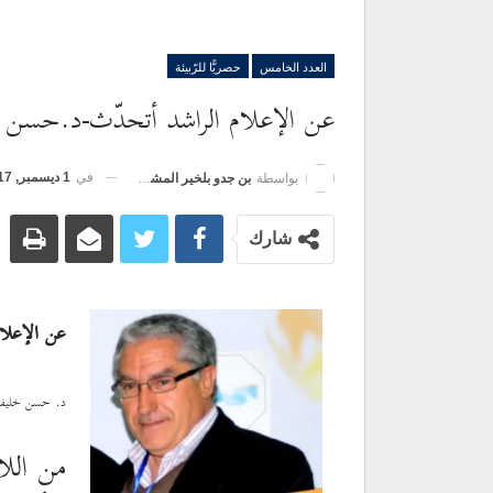
العدد الخامس
حصريًّا للرّبيئة
عن الإعلام الراشد أتحدّث-د.حسن 
في
1 ديسمبر, 2017
بواسطة
بن جدو بلخير المشرف العام
شارك
عن الإعل
د. حسن خليفة.
من اللا