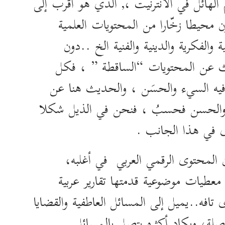
لهائل في الانترنيت ،, الذي هو أقرب إلى
 محيطا زخّارا من المحتويات العلمية
ة والفكرية والدينية والفنية الخ ..دون
 عن المحتويات “الساقطة ” ، فكل
يه السيء والحسَن ، والحديث هنا عن
والحسن فحسبُ ، فنحن في الذيل شكلا
 في هذا الجانب .
 المحتوى الرقمي العربي في أغلبه،
طيات موضوعية قدمتها تقارير عربية
تافه..يميل إلى المسائل العاطفية والقضايا
صلة، ويكاد أكثره يتصل بالمسائل