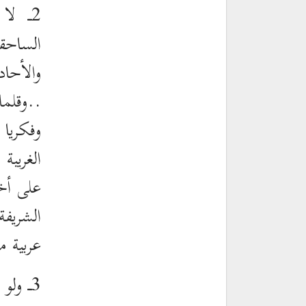
2ـ لا
الساحقة
والأحا
..وقلما
وفكريا 
الغريبة
على أخط
الشريفة
عربية م
3ـ ول