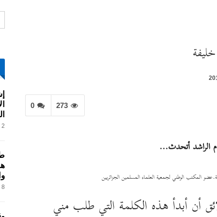
خليفة
إش
ال
0
273
ال
2 فبراير, 2017
ام الراشد أتحدث…
طر
هو
وا
عضو المكتب الوطني لجمعية العلماء المسلمين الجزائريين
8 فبراير, 2017
ئق أن أبدأ هذه الكلمة التي طلب مني
وق