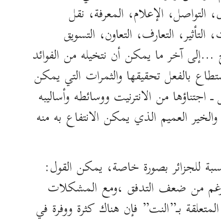
، التواصل، الإعلام، المعرفة، نقل
، التأثير، التعارف، التعاون، التسويق
ج …إلى آخر ما يمكن أن نتخيله من الفوائد
ستطاع بالفعل تحقيقها والثمرات التي يمكن
ل ـ اجتناؤها من الانترنيت ووسائطه وأساليبه
ه والخير العميم الذي يمكن الانتفاع به منه
نسبة للجزائر بصورة خاصة، يمكن القول:
رغم من ضعف التدفق ،ومع المشكلات
 المتعلقة بـ”النت” فإن هناك كثرة ووفرة في