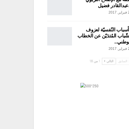
عبدالقادر فضيل
2017
أسباب النّفسيّة لعزوف
شّباب المُتدَيّن عن الخطاب
وطني…
2017
السابق
التالي
1 من 135