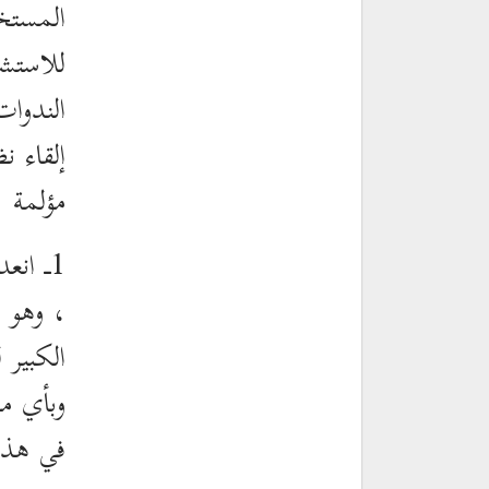
المستخ
للاستش
إلقاء 
مؤلمة .
1ـ انع
، وهو 
الكبير
وبأي م
في هذا 