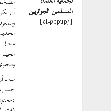
لجمعية العلماء
الضخم ا
المسلمين الجزائريين
أن يكون
[/cl-popup]
والمعرفي
الحديث
مجال ف
الجيد 
ومحتوى
ب ـ أن
حسب مع
،محتوى 
ذات ال