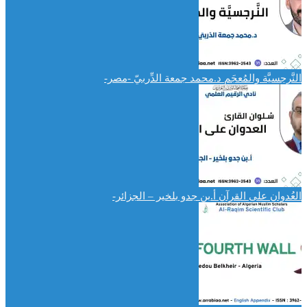
النَّرجسيَّة والمُعجَم د.محمد جمعة الدِّربيّ -مصر-
العُدوان على القرآن أ.بن جدو بلخير – الجزائر-