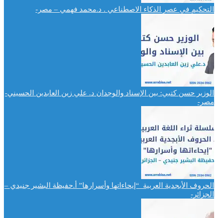
التحكيم في عصر الذكاء الاصطناعي . د.محمد فهمي – مصر-
الوزير حسن كتبي: بين الإسناد والوجدان د. علي زين العابدين الحسيني-
مصر-
الحروف الأبجدية العربية “إيحاءاتها وأسرارها” أ.حفيظة البشير جنيدي –
الجزائر-