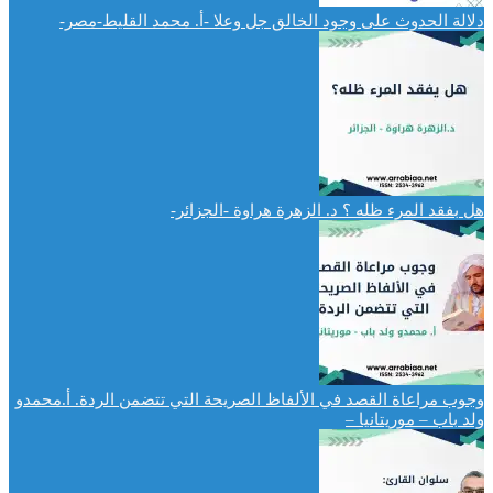
دلالة الحدوث على وجود الخالق جل وعلا -أ. محمد القليط-مصر-
هل بفقد المرء ظله ؟ د. الزهرة هراوة -الجزائر-
وجوب مراعاة القصد في الألفاظ الصريحة التي تتضمن الردة. أ.محمدو
ولد باب – موريتانيا –