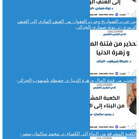
بين حرب الصواريخ وحرب العقول: من العنف المادي إلى العنف
الرمزي -د. نونة صماري-الجزائر-
التحذير من فتنة المال وزهرة الدنيا -د. حفيظة بلميهوب-الجزائر-
الكعبة المشرفة من البناء إلى الكساء -د. محمد سالمان-مصر-