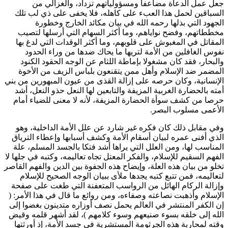
جعل عمل الدعاة مضاعفا ومسؤولياتهم تزداد، والغزالي من
السباقين لحمل هذا العبء على كاهله، فلا يخفى على ذي لب تلك
الجهود التي بذلها رحمه الله في بيان مكائد الخارج وخطورة
مخططاتهم، وفضح نواياهم، وما أكثر السهام التي أرسلها لتصيب
المقاتل في المغبوش على قلوبهم، وما أكثر الوقدات التي لدغ بها
نفوس الغافلين من الأمة لتريها ما يحاك ضدها من وراء الحدود
والبحار، فقد كان مشغولا بإماطة اللثام عن الوجه الحقود الكنود
المضمر ضد الإسلام وأهل ممن يتقنعون بلباس الزيف من الأخوة
الإنسانية، وكان حرصه على إزالة القذى من عيون المبهورين من بني
أمته بالحضارة الغربية المزيفة والتابعين لها النعل حذو النعل، أشد
حرصا من كشف سوأة الحضارة المزيفة، لأنه لا معنى للضياء أمام
الأعمى مسلوب البصر.
وفي مقابل ذلك كان فكره غير شارد عن علل الأمة الداخلية، وهو
الذي أفنى عمره لبيان أسقام الأمة وكشف أسبابها وإعطاء الترياق
المناسب لها، ومن العلل التي يراها أشد فتكا بالجسد المسلم، علة
الفهم السقيم للإسلام، والفكر المعتل تجاه تعاليمه، وكتبه في جلها لا
تخلو من بيان هذه العلة، وإيضاح هذه الجفوة بين الدين والفهم القاصر
لتعاليمه، فمن تتبع كتبه يجدها ملأى ببيان الوجه الصحيح للإسلام
وإزالة الركام الهائل من الرواسب المتعفنة التي طغت على صفحة
الإسلام وأذهبت نصاعته وصفاءه، ومن روائع ما قال في هذا الأمر: (
إن الكفر المنتشر في العالم يحمل نصف أوزاره متدينون بغضوا إلى
الله إلى خلقه بسوء صنيعهم وسوء كلامهم )، لقد أشهر قلمه وقيض
وقته لمحاربة هذه الجرثومة المستشرية في جسد الأمة، إذ أورثتها