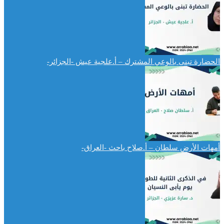
الحضارة تبنى بالوعي المشترك – أ.علجية عيش -الجزائر-
أمهات الأرض سلطان – أ.صلاح باحث -العراق-