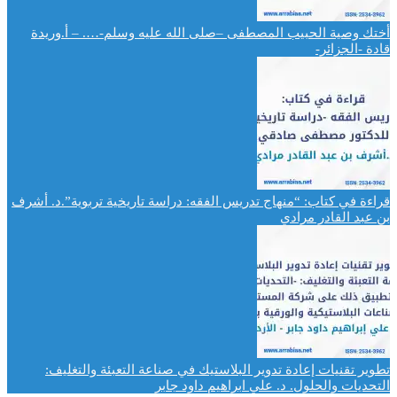
أختك وصية الحبيب المصطفى –صلى الله عليه وسلم-…. – أ.وريدة
قادة -الجزائر-
قراءة في كتاب: “منهاج تدريس الفقه: دراسة تاريخية تربوية”.د. أشرف
بن عبد القادر مرادي
تطوير تقنيات إعادة تدوير البلاستيك في صناعة التعبئة والتغليف:
التحديات والحلول. د. علي ابراهيم داود جابر