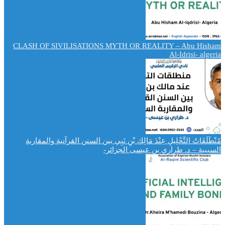
CLASH OF SIVILISATIONS MYTH OR REALITY – Abu Hisham
Al-Idrisi- algeria
مُنْطَلَقَاتُ التَّحْلِيلِ عِنْدَ مَالِكِ بْنِ نَبِي بين السنن القرآنية والمقاربة
السببية – د. طراري بن عيسى الجزائر-