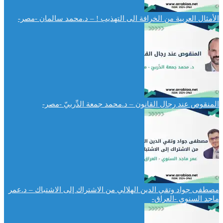
الأمثال العربية من الخرافة الى التهذيب ! – د.محمد سالمان -مصر-
المنقوص عند رجال القانون – د.محمد جمعة الدِّربيّ -مصر-
مصطفى جواد وتقي الدين الهلالي من الاشتراك إلى الاشتباك – د.عمر
ماجد السنوي -العراق-