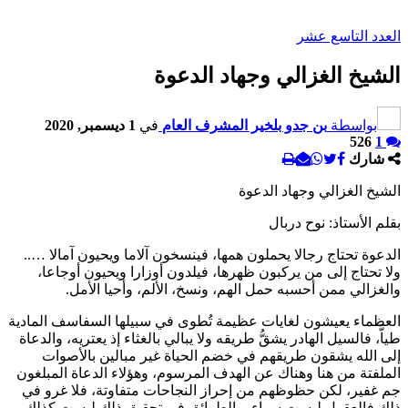
العدد التاسع عشر
الشيخ الغزالي وجهاد الدعوة
بواسطة
بن جدو بلخير المشرف العام
في
1 ديسمبر, 2020
526
1
شارك
الشيخ الغزالي وجهاد الدعوة
بقلم الأستاذ: نوح دربال
الدعوة تحتاج رجالا يحملون همها، فينسخون آلاما ويحيون آمالا …..
ولا تحتاج إلى من يركبون ظهرها، فيلدون أوزارا ويحيون أوجاعا،
والغزالي ممن أحسبه حمل الهم، ونسخ، الألم، وأحيا الأمل.
العظماء يعيشون لغايات عظيمة تُطوى في سبيلها السفاسف المادية
طياَّ، فالسيل الهادر يشقُّ طريقه ولا يبالي بالغثاء إذ يعتريه، والدعاة
إلى الله يشقون طريقهم في خضم الحياة غير مبالين بالأصوات
الملفتة من هنا وهناك عن الهدف المرسوم، وهؤلاء الدعاة المبلغون
جم غفير، لكن حظوظهم من إحراز النجاحات متفاوتة، فلا غرو في
ذلك فالعقول ليست سواء، والطرائق في تحقيق ذلك ليست كذلك،