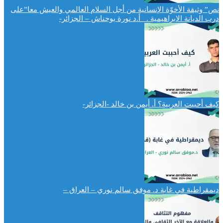
نص” وثيقة الأخوّة الإنسانية من أجل السلام العالمي والعيش معا”على
درب الديانة الابراهيمية . أ.د نورة بوحناش – الجزائر-
كيف أحببت العربية؟ أ. أيمن بن خالد -الجزائر-
ديمقراطية في غابة د. موفق سالم نوري – العراق –