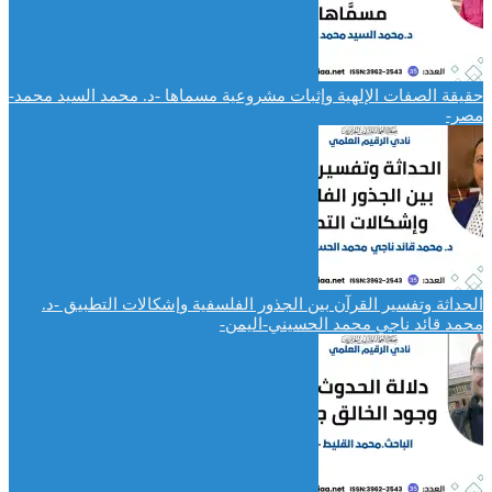
حقيقة الصفات الإلهية وإثبات مشروعية مسماها -د. محمد السيد محمد-
مصر-
الحداثة وتفسير القرآن بين الجذور الفلسفية وإشكالات التطبيق -د.
محمد قائد ناجي محمد الحسيني-اليمن-