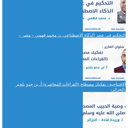
التحكيم في عصر الذكاء الاصطناعي. د. محمد فهمي – مصر –
الافتتاحية : تفكيك مصطلح (القراءات المعاصرة) أ. بن جدو بلخير
-الجزائر-