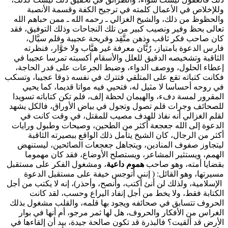
وللإخلاص في الأعمال كلمته في ترجيح الكفة وقسمة الأنصبة
والحظوظ من ذلك، والشيخ الغزالي ـ رحمه الله ـ ممن حباهم الله
تعالى بحظ وفير ونصيب كبير من تلك النجاحات وذلك التوفيق، فقد
كان صاحب فكر ثاقب وذهن متَّقِد وقريحة عجيبة وقلم سيَّال،
فارس الدعوة بامتياز، رُبَّان معرفة غير هيَّاب ولا خوَّار، فنظرته
الثاقبة وتشخيصه الدقيق للعلل والأسقام أكسبته تمرسا عجيبا في
إعطاء الحلول، ووصف الدواء، وضبط الجرعات على قدر الحاجة،
فكانت كتباته تقع على المتلقي فتترك في نفسه ذوقا عجيبا، وتسكب
في روحه أحساسا لا مثيل له، فتحيي فيه مواتا قديما، كما يحيي
المقرور لمسة دفء، والهيمان لحظة إلف، فلم تكن كتاباته تسويدا
للصحائف وجرات قلم تصول وتجول في بياض الأوراق، فالكل يشهد
لقلم الغزالي أنه نفاذ للهدف مصيب للمقتل، في وقت كانت في
الدعوة إلى الله جعجعة أكثر من الطحين، وصيحات وطبول ورايات
أكثر من الرجال، كان الشيخ يتأمل ذلك الواقع ببصيرته الثاقبة
ليتجاوز صفوف المنادين، ويتجاهل جعجعات الصائحين، ليستنهض
الهمم، ويستثير المشاعر، ويستصلح الأوضاع، فقد كان مهموما
بقضايا أمته، وهو صاحب
هموم داعية
، ومشغول الفكر على مستقبل
مسيرتها، وهو القائل: ( إنني أتوجس خيفة على مستقبل الدعوة
الإسلامية، ولذلك لن أنئ أكتب، وأنصح، وأحذر)، إنه لا يكتب من أجل
الكتابة فقط، ولا يخط من أجل إنفاد اليراع وحسب، لقد كانت
الحروف تتسابق في صحائفه ويجود بها قلمه، والقلب مشغول بذلك
الغراس من الأفكار والحروف، هل لها ثمر مرجو، أم أنها في بوار
الأرض قد ألقيت؟ فالبذرة قد تكون صالحة جيدة، بيد أن إلقاءها في