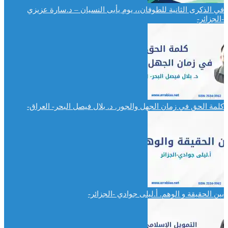
في الذكرى الثانية للطوفان،، يوم يأبى النسيان – د.سارة عزيزي
-الجزائر-
كلمة الحق في زمان الجهل والجور. د. بلال فيصل البحر- العراق-
بين الحقيقة و الوهم. أ.ليلى جوادي -الجزائر-