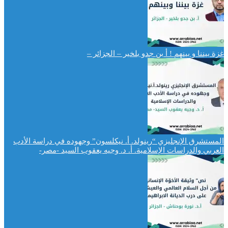
غزة بيننا و بينهم ! أ بن جدو بلخير – الجزائر –
المستشرق الإنجليزي “رينولد. أ. نيكلسون” وجهوده في دراسة الأدب
العربي والدراسات الإسلامية. أ. د. وجيه يعقوب السيد -مصر-