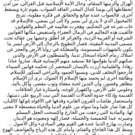
الهزال وألزمتها السقام، وحال الأمة الإسلامية قبل الغزالي، من لدن
انحطاطها إلى يومنا كحال المخدر الفاقد الصواب، يقوم تارة ويسقط
أخرى، فالصواب عنده ضائع والحقائق في فكره مقلوبة، تترنح
كالمخبول الذي لا يدري أين يسير ولا إلى أين يمضي، فالإسلام قد
غاب شرعه في التحكيم، وهجرت تعاليمه في النظم والقوانين،
فألقيت هذه التعاليم في الرمال العفراء واستعيض مكانها القوانين
الشرقية أو الغربية الردية، والغرائز قد أطلق وحشها من عقاله تحت
مسمى المدنية المقيتة، فصار التطويح بالرجال إلى الأرض أيسر ما
يكون بالشهوات المسمومة، والصعلكة في زوايا الأرض والعجز عن
امتلاك زمام الحياة استحال تدينا، والمتبطلون في الأرض والذين
صكتهم الدنيا بقوائمها فلا تستفيد منهم الإنسانية فتيلا، صاروا عبادا
زهادا، والعلمانية أرزت بالإنسان المتحضر أن تحكمه قوانين السماء،
فأرجعوا التخلف للدين، ونسبوا الجمود والتراخي المنكور للإسلام،
وطائفة أخرى لم يحصد منها الإسلام إلا الشوك، ترى أن الإسلام
مظاهر وقشور، وأن التدين لحية معفاة وثوب مقصر، وأكل باليد،
وجلوس على الأرض، واكفهرار للوجه، واستثارة غبار الخلافات
القديمة وإذكاء جذوة الجدالات القديمة التي نبت الربيع على دمنتها،
واستحضار نقاشات القرون الغابرة وقذفها في الأفواه تلوكها كاللبان،
كل هذا صار علما وما سواه من علوم الدنيا والحياة سفسطة لا معنى
لها، والمادية التي زحفت من الخارج واكتسحت العقل المسلم
وصيرته عبدا للخميصة والخميلة، فصار إلهه ومعبوده هو الدينار،
وصارت بهارج الدنيا عنده هي القيم وهي المباديء وكل الأصول …
وسط كل هذا العاجاج والقتام، وأمام كل هذه الرياح والعواصف الهوج