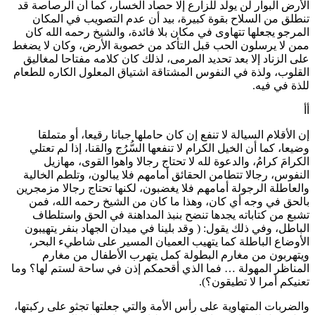
الأرض البوار لن يولد للزارع إلا حصاد الخسار، كما أن الرصاصة قد
تنطلق من السلاح بقوة كبيرة، بيد أن عدم التصويب في المكان
المرجو يجعلها تتهاوى في مكان بلا فائدة، والشيخ رحمه الله كان
ممن لا يرسلون الحب قبل التأكد من خصوبة الأرض، وكان لا يضغط
على الزناد إلا بعد تحديد المرمى، لذلك كان كلامه مفتاحا لمغاليق
القلوب، ولذة في النفوس المشتاقة اشتياق المعلول الكاره للطعام
للذة في فيه.
أأ
إن الأقلام السيالة لا تنفع إن كان حاملها جبانا رقيعا، أو متملقا
وضيعا، كما أن الخيل الكرام لا تنفعها السُّرُج والقنا، إذا لم تعتلي
الكرامَ كرامُ، والدعوة لله لا تحتاج رجالا واهوا القوى، مهازيل
النفوس، رجالا تتطامن الحقائق أمامهم فلا يبالون، وتلطم الخالية
والعاطلة الرجولة أمامهم فلا يغضبون، لكنها تحتاج رجالا مزمجرين
بالحق في وجه أي كان، وهذا ما كان من الشيخ رحمه الله، فمن
تشبع من كتاباته يجدها تنضح بنبذ المداهنة في الحق واستلطاف
الباطل، وفي ذلك يقول: ( وقد بلينا في ميدان الجهاد بنفر يتهيبون
الأوضاع الباطلة كما يتهيب العميان المسير على شاطيء البحر،
ويتهربون من مغارم البطولة كمل يتهرب الأطفال من مغارم
المناظر المهولة … فما الذي أقحمكم إذن في ساحة لستم لها؟ وما
تعنيكم أمرا لا تطيقون؟).
والضربات المتهاوية على رأس الأمة والتي جعلتها تجثو على ركبتها،