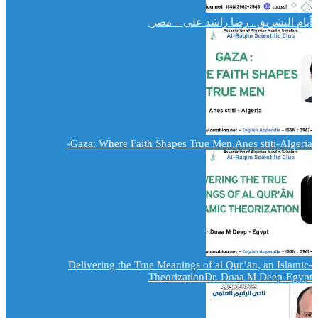
أيام التشريق . رضا راشد علي – مصر-
Gaza: Where Faith Shapes True Men.Anes stiti-Algeria-
-Delivering the True Meanings of al Qur’ān, an Islamic
TheorizationDr. Doaa M Deep-Egypt