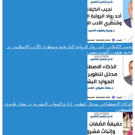
نجيب الكيلاني: أحد رواد الرواية التاريخية ومنظري الأدب الإسلامي -د.
وجيه يعقوب السيد-مصر-
الذكاء الاصطناعي مدخل لتطوير إدارة الموارد البشرية -د. معاذ عليوي-
فلسطين-