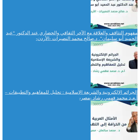
مفهوم التثاقف والعلاقة مع الآخر الثقافي والحضاري عند الدكتور “عبد
الحميد أبو سليمان”. د.صالح محمد النصيرات -الأردن-
الجرائم الإلكترونية والشريعة الإسلامية : تحليل للمفاهيم والتطبيقات –
أ.م.د محمد فهمي رشاد -مصر-