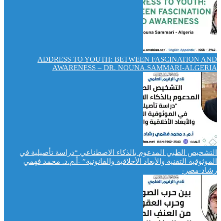
ADDRESS TO YOUTH: BETWEEN FASCINATION AND
AWARENESS – DR. NOUNA.SAMMARI-ALGERIA
التشخيص الطبي المدعوم بالذكاء الاصطناعي “دراسة تأصيلية في
الموثوقية التقنية والأبعاد الأخلاقية والقانونية” -أ.م.د. محمد فهمي
رشاد-مصر-