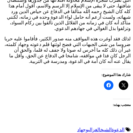
التي تضرب شجرة الإسلام محاولة اقتلاعها من جذورها واستئصال
شأفتها، حتى لا يبقى من الإسلام إلا الرسم والاسم، أقول أمام هذا
كله كان الشيخ رحمه الله متألقا في الدفاع عن حياض الدين ورد
شبهاته، ولست أزعم أنه حامل لواء الدعوة وحده في زمانه، لكنني
متأكد أنه كان في زمانه من القلائل الذين تألقوا بين ركام السواد،
وتزلفوا بذل الغوالي في جهادهم الدعوي.
لذلك فقد أوغرت هذه المواقف منه صدور الكثير، فأقاموا عليه حربا
ضروسا من شتى الجبهات التي فضح لوثتها قلم دعوته وجهاد كلمته،
غير أن ذلك كله ما أخرس له صوتا ولا جفف له قلما، والحق أن
الرجل كان فذا في مواقفه، شامخا في الدفاع عن الحق، وأقل ما
يقال عنه أنه كان أمة في الدعوة، ومدرسة في التربية.
شارك هذا الموضوع:
معجب بهذه:
الدعوة
الشيخ
الغزالي
وجهاد