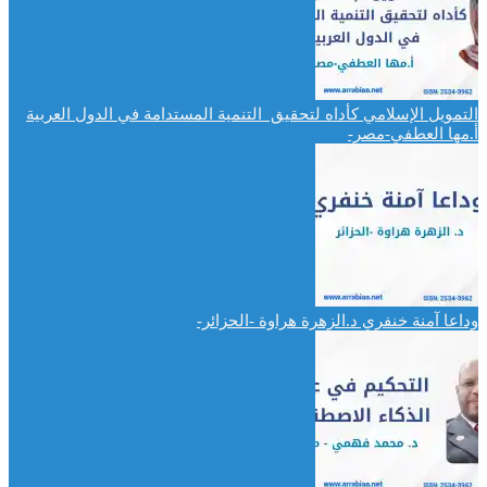
التمويل الإسلامي كأداه لتحقيق التنمية المستدامة في الدول العربية
أ.مها العطفي-مصر-
وداعا آمنة خنفري د.الزهرة هراوة -الحزائر-