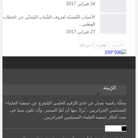
26 فبراير, 2017
الأسباب النّفسيّة لعزوف الشّباب المُتدَيّن عن الخطاب
الوطني…
27 فبراير, 2017
السابق
التالي
1 من 135
الرّبيئة
مجلّة رقمية تصدُر عن نادي الرّقيم العلمي المُتفرع عن جمعية العلماء
المسلمين الجزائريين ، يُرادُ منها أن تُتمّ المسير، وأن تكون سببا في
بعث أفكار جمعية العلماء المسلمين الجزائريين .
تنويه