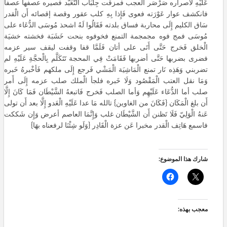
عَلَيْهِ لاصراره صَرْصَر الْعجب فمزقت جِلْبَاب التَّعَبُّد فصيره عصفها عصفا
فانكشف عوار عَوْرَته فعوى فَإِذا بِهِ كلب عقور وقصة إقصائه أَن الْقدر
سَاق الكليم إِلَى محاربة فساق بلدته فَقَالُوا لَهُ اشحذ مُوسَى الدُّعَاء على
مُوسَى فمج فوه مجمجمة التمنع فخوفوه بنحت خَشَبَة فخشته خشيَة
الْخلق فَخرج حَتَّى أَتَى على أتان فَلَمَّا قفا وقفت ليقف سير عزمه
فضرى بضربها حَتَّى أضربها فَقَامَتْ فِي المحجة تَتَكَلَّم بِالْحجَّةِ عَلَيْهِ لم
تضربني وَهَذِه نَار تمنع الْمَاشِيَة الْمَشْي فَرجع إِلَى ملكهم فَأخْبرهُ خَبره
وَمَا نقل العتب الْمَقْصُود وَلَا خَبره فلجأ الْملك صلب عزمه إِلَى أَمر
صلب أما الدُّعَاء عَلَيْهِم وَأما الصلب فَخرج فَاتبعهُ الشَّيْطَان فَمَا كَانَ إِلَّا
أَن بلغ الْمَكَان {فَكَانَ من الغاوين} تالله مَا عدا عَلَيْهِ الْعَدو إِلَّا بعد أَن تولى
عَنهُ الْوَلِيّ فَلَا تَظنن أَن الشَّيْطَان غلب وَإِنَّمَا العاصم أعرض وَإِن شَككت
فاسمع هَاتِف الْقدر مخبرا عَن عزة الْقَادِر {وَلَو شِئْنَا لرفعناه بهَا}
شارك هذا الموضوع:
معجب بهذه: