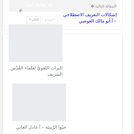
قد يعجبك ايضا
المقالة التالية
إشكالات التعريف الاصطلاحي
السابق
التالي
– أ.أبو مالك العوضي
التراث اللغويّ لعلماء القُدْس
الشريف
حيّوا الرّبيئة – أ.عادل العاني