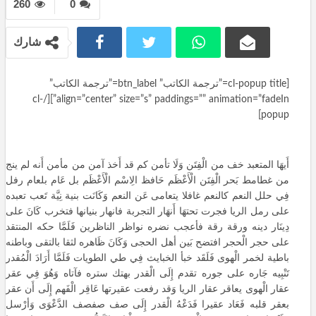
260
0
شارك
[cl-popup title=”ترجمة الكاتب” btn_label=”ترجمة الكاتب”
align=”center” size=”s” paddings=”” animation=”fadeIn”][/cl-
popup]
أَيهَا المتعبد خف من الْفِتَن وَلَا تأمن كم قد أَخذ آمن من مأمن أَنه لم ينج
من غطامط بَحر الْفِتَن الْأَعْظَم حَافظ الِاسْم الْأَعْظَم بل عَام بلعام رفل
فِي حلل النعم كالنعم غافلا يتعامى عَن النعم وَكَانَت بنية نِيَّة تَعب تعبده
على رمل الريا فجرت تحتهَا أَنهَار التجربة فانهار بنيانها فتخرب كَانَ على
دِينَار دينه ورقة رقة فأعجب
نضره نواظر الناظرين فَلَمَّا حكه المنتقد
على حجر الْحجر افتضح بَين أهل الحجى وَكَانَ ظَاهره لثقا بالتقى وباطنه
باطية لخمر الْهوى فَلَقَد خبأ الخبايث فِي طي الطويات فَلَمَّا أَرَادَ الْمُقدر
تَنْبِيه جَاره على جوره تقدم إِلَى الْقدر بهتك ستره فآتاه وَهُوَ فِي عقر
عقار الْهوى يعاقر عقار الريا وَقد رفعت عقيرتها عَاقِر الْفَهم إِلَى أَن عقر
بعقر قلبه فَعَاد عقيرا فَدَعْهُ الْقدر إِلَى صف صفصف الدَّعْوَى وَأرْسل