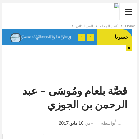
Home
أعداد المجلة
العدد الثاني
حصريا
أيام التشريق . رضا راشد علي – مصر-
Gaza: Where Faith Shapes True Men.Anes Stiti-Algeria-
قصَّة بلعام ومُوسَى – عبد
الرحمن بن الجوزي
في
10 مايو, 2017
بواسطة