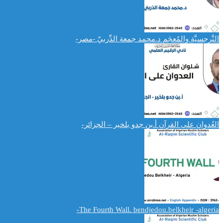
النَّرجسيَّة والمُعجَم د.محمد جمعة الدِّربيّ -مصر-
العُدوان على القرآن أ.بن جدو بلخير – الجزائر-
The Fourth Wall. bendjedou.belkheir -algeria-