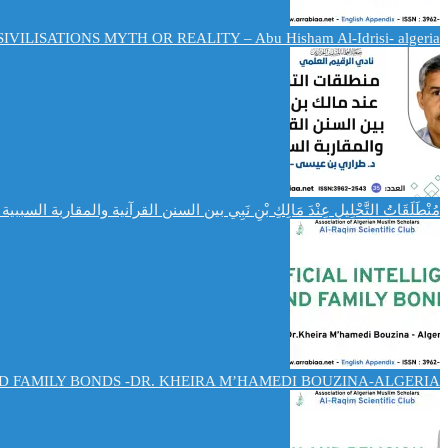
IVILISATIONS MYTH OR REALITY – Abu Hisham Al-Idrisi- algeria
مُنْطَلَقَاتُ التَّحْلِيلِ عِنْدَ مَالِكِ بْنِ نَبِي بين السنن القرآنية والمقاربة ا
ND FAMILY BONDS -DR. KHEIRA M’HAMEDI BOUZINA-ALGERIA-