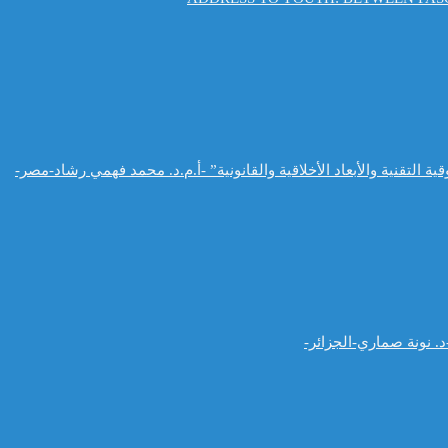
التقنية والأبعاد الأخلاقية والقانونية” -أ.م.د. محمد فهمي رشاد-مصر-
. نونة صماري-الجزائر-