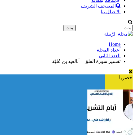
ساهم بمقالة
المصحف الشريف
الاتصال بنا
Home
أعداد المجلة
العدد الثاني
تفسير سورة الفلق – أ.العيد بن عُليَّة
حصريا