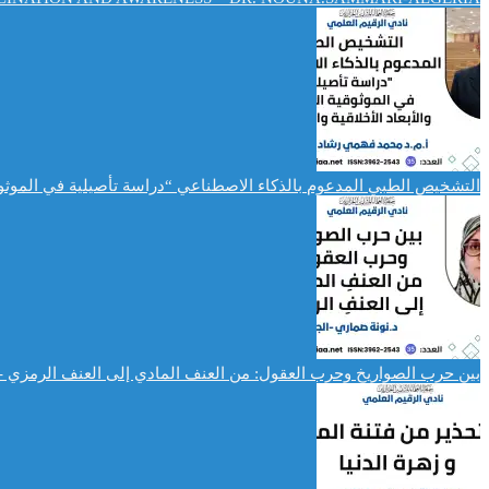
التشخيص الطبي المدعوم بالذكاء الاصطناعي “دراسة تأصيلية في الموثوقية 
بين حرب الصواريخ وحرب العقول: من العنف المادي إلى العنف الرمزي -د