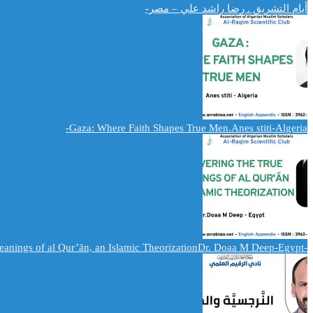
أيام التشريق . رضا راشد علي – مصر-
Gaza: Where Faith Shapes True Men.Anes stiti-Algeria-
-Delivering the True Meanings of al Qur’ān, an Islamic TheorizationDr. Doaa M Deep-Egypt