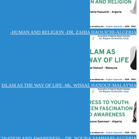
HUMAN AND RELIGION -DR. ZAHIA HAOUICHI-ALGERIA-
ISLAM AS THE WAY OF LIFE -Ms. WISSAL HANOUF-MALAYSIA
CINATION AND AWARENESS – DR. NOUNA.SAMMARI-ALGERIA