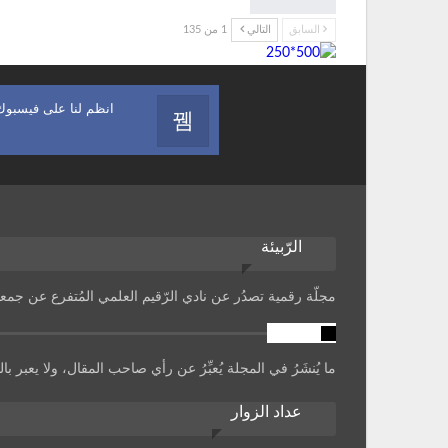
السابق
التالي
1 من 135
انظم لنا على فيسبوك
الرّبيئة
مجلّة رقمية تصدُر عن نادي الرّقيم العلمي المُتفرع عن جمعية
تنويه
ما يُنشَرُ في المجلة يُعبِّرُ عن رأي صاحب المقال، ولا يعبر 
عداد الزوار