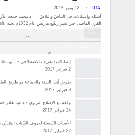
0
12 يونيو, 2019
أسئلة وإشكالات فى التناصّ والتلاصّ د.محمد جمعة الدِّرب
القرن الماضى حين نشر زيليج هاريس عام 1952م بحثه Discourse Analysis الذى…
المشاركات الاخيرة
إشكالات التعريف الاصطلاحي – أ.أبو مال
2 فبراير, 2017
طريق أهل السنة والجماعة هو طريق الطا
8 فبراير, 2017
وقفة مع الإصلاح التربوي – د.عبدالقادر فض
26 فبراير, 2017
الأسباب النّفسيّة لعزوف الشّباب المُتدَي
27 فبراير, 2017