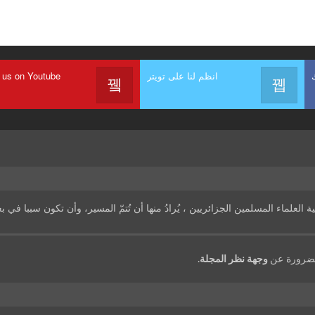
انظم لنا على تويتر
 us on Youtube
 العلماء المسلمين الجزائريين ، يُرادُ منها أن تُتمّ المسير، وأن تكون سببا في 
بالضرورة عن
وجهة نظر المجلة
.