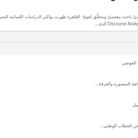
ىّ باحث معجمىّ ومحقِّق لغوىّ- القاهرة ظهرت بواكير الدراسات اللسانية النص
ك العوضي
ئفة المنصورة والفرقة…
يل
ّن عن الخطاب الوطني…