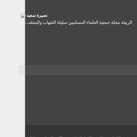
نصيرة سعيد
الربيئة مجلة جمعية العلماء المسلمين سليلة الشهاب والمنتقد،......
أيمن العربي أرملي
شكرا جزيلا على المواضيع القيمة، استفدت كثيرا منها.
معاذ عليوي
ة على الاطلاق، تحتوي على نخب علمية متطورة في عالمنا العربي ...