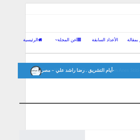
معة, أغسطس 7 , 2026
بمقالة
الأعداد السابقة
عن المجلة
الرئيسية
أيام التشريق . رضا راشد علي – مصر-
Gaza: Where Faith Shapes True Men.Anes Stiti