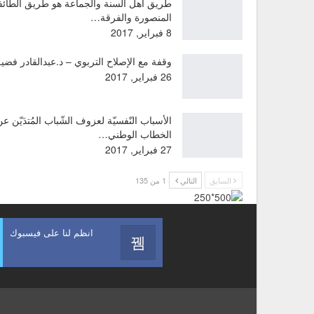
طريق أهل السنة والجماعة هو طريق الطائف
المنصورة والفرقة…
8 فبراير, 2017
وقفة مع الإصلاح التربوي – د.عبدالقادر فضي
26 فبراير, 2017
الأسباب النّفسيّة لعزوف الشّباب المُتدَيّن ع
الخطاب الوطني…
27 فبراير, 2017
السابق
التالي
1 من 135
انظم لنا على فيسبوك