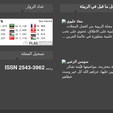
ل ما قيل في الربيئة
عداد الزوار
معاذ عليوي
 مجلة الربيبة من افضل المجلات
لمية على الاطلاق، تحتوي على نخب
علمية متطورة في عالمنا العربي ...
تسجيل المجلة
سوسن الزعبي
ISSN
2543-3962
 محترمة، مواضيعها قيّمة نشكر
ردمد
مين عليها، جزاهم الله كل خير وسدد
خطاهم
أيمن العربي أرملي
را جزيلا على المواضيع القيمة،
استفدت كثيرا منها.