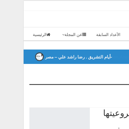
سطس 2 , 2026
الأعداد السابقة
عن المجلة
الرئيسية
أيام التشريق . رضا راشد علي – مصر-
Gaza: Where Faith Shapes True Men.Anes 
وعيتها