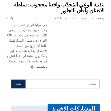
بتقنية الوعي المُحدّب واقعنا محجوب : سلطة
الانعتاق وآفاق التجاوز
بن جدو بلخير المشرف العام
2 سبتمبر, 2019
0
في مرايا الواقع السياسي
وعيُنا مزيف ومحرَّف يُبحر في
الإشاعة ويتيه في لجة بحر الأنا
الغارق في هموم الدنيا. لهذا،
علينا أن تزيح من ذهنيتنا
الاحتجاج بما يفعله السلاطين
والآخرون. علينا أن نقرأ التاريخ
قراءة واعية وأن نتهم أنفسنا
ونفهمها، وإذا…
المشاركات الاخيرة