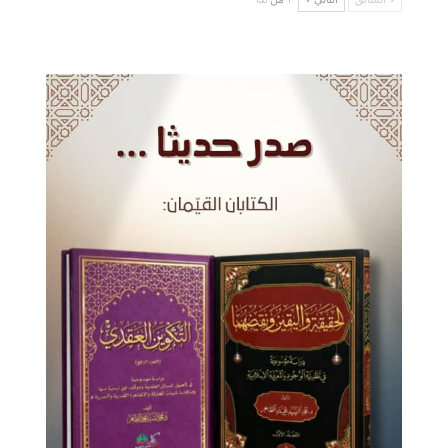
السابق
التالي
1 من 135