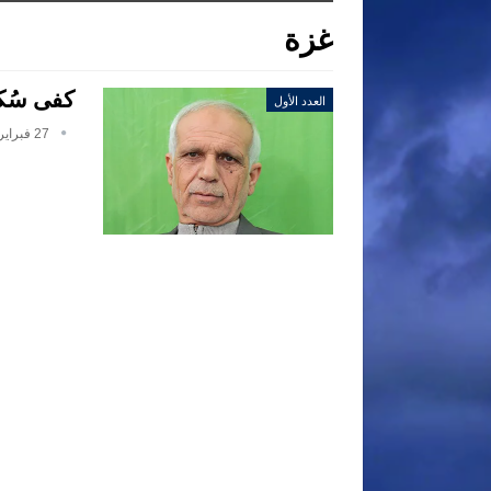
غزة
كفى سُكر
العدد الأول
27 فبراير, 2017