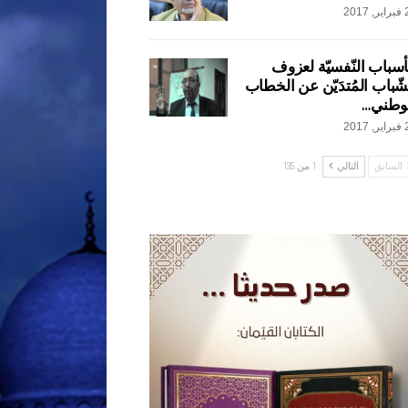
2017
أسباب النّفسيّة لعزوف
شّباب المُتدَيّن عن الخطاب
وطني…
2017
السابق
التالي
1 من 135