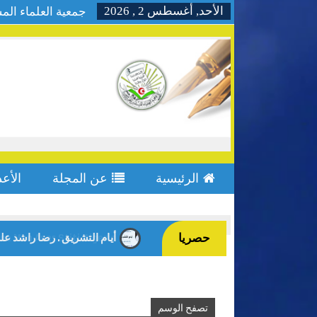
الأحد, أغسطس 2 , 2026
جمعية العلماء الم
الرئيسية
عن المجلة
الأعد
Home
غزة
حصريا
أيام التشريق . رضا راشد عل
e Men.Anes Stiti-Algeria-
تصفح الوسم