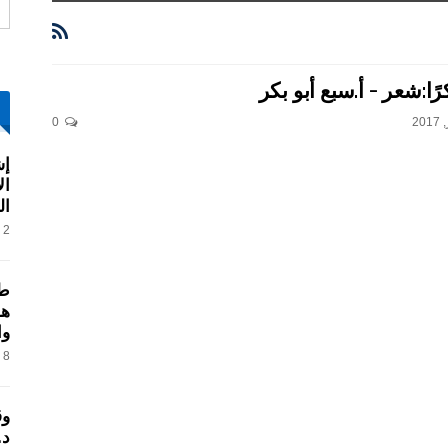
ًا:شعر – أ.سبع أبو بكر
0
إش
ال
ال
2 فبراير, 2017
طر
هو
وا
8 فبراير, 2017
وق
د.