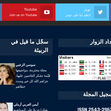
تويتر
Youtube
انظم لنا على تويتر
Join us on Youtube
اد الزوار
سجّل ما قيل في
الربيئة
سوسن الزعبي
مجلة محترمة، مواضيعها
قيّمة نشكر القائمين عليها،
جزاهم الله كل خير وسدد
خطاهم
جيل المجلة
أيمن العربي أرملي
شكرا جزيلا على المواضيع
ISSN
2543-396
القيمة، استفدت كثيرا منها.