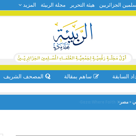
سلمين الجزائريين
هيئة التحرير
مجلة الربيئة
المزيد
اد السابقة
ساهم بمقالة
المصحف الشريف
ي – مصر-
Gaza: Where Faith Shapes Tru