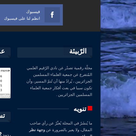
فيسبوك
انظم لنا على فيسبوك
الرّبيئة
عد
مجلّة رقمية تصدُر عن نادي الرّقيم العلمي
المُتفرع عن جمعية العلماء المسلمين
الجزائريين ، يُرادُ منها أن تُتمّ المسير، وأن
تكون سببا في بعث أفكار جمعية العلماء
المسلمين الجزائريين .
تنويه
تس
ما يُنشَرُ في المجلة يُعبِّرُ عن رأي صاحب
المقال، ولا يعبر بالضرورة عن
وجهة نظر
2
ردمد