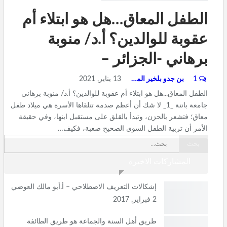
الطفل المعاق…هل هو ابتلاء أم
عقوبة للوالدين؟ أ.د/ منوبة
برهاني -الجزائر –
1
بن جدو بلخير المشرف العام
13 يناير, 2021
الطفل المعاق...هل هو ابتلاء أم عقوبة للوالدين؟ أ.د/ منوبة برهاني
جامعة باتنة _1_ لا شك أن أعظم صدمة تتلقاها الأسرة هي ميلاد طفل
معاق؛ فتشعر بالحزن، وتبدأ بالقلق على مستقبل ابنها، وفي حقيقة
الأمر أن تربية الطفل السوي الصحيح صعبة، فكيف…
المشاركات الاخيرة
إشكالات التعريف الاصطلاحي – أ.أبو مالك العوضي
2 فبراير, 2017
طريق أهل السنة والجماعة هو طريق الطائفة