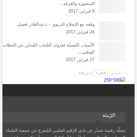
المنصورة والفرقة…
8 فبراير, 2017
وقفة مع الإصلاح التربوي – د.عبدالقادر فضيل
26 فبراير, 2017
الأسباب النّفسيّة لعزوف الشّباب المُتدَيّن عن الخطاب
الوطني…
27 فبراير, 2017
السابق
التالي
1 من 135
الرّبيئة
مجلّة رقمية تصدُر عن نادي الرّقيم العلمي المُتفرع عن جمعية العلماء