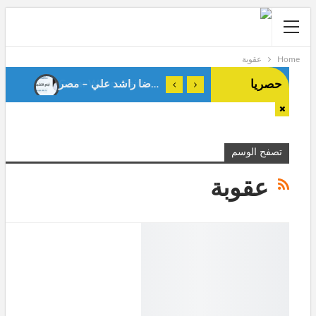
Home
عقوبة
حصريا
أيام التشريق . رضا راشد علي – مصر-
Gaza: Where Faith Shapes True Men.Anes Stiti-Algeria-
تصفح الوسم
عقوبة