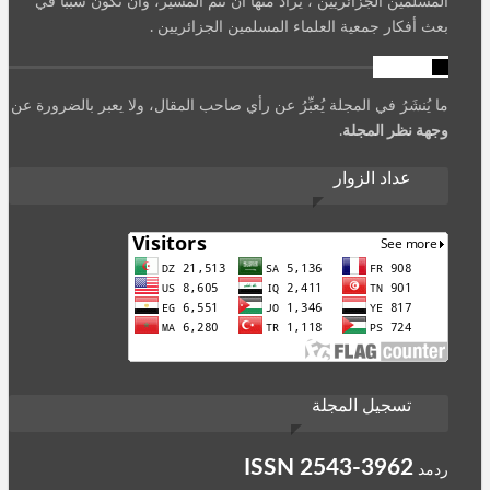
المسلمين الجزائريين ، يُرادُ منها أن تُتمّ المسير، وأن تكون سببا في
بعث أفكار جمعية العلماء المسلمين الجزائريين .
تنويه
ما يُنشَرُ في المجلة يُعبِّرُ عن رأي صاحب المقال، ولا يعبر بالضرورة عن
وجهة نظر المجلة
.
عداد الزوار
تسجيل المجلة
ISSN
2543-3962
ردمد