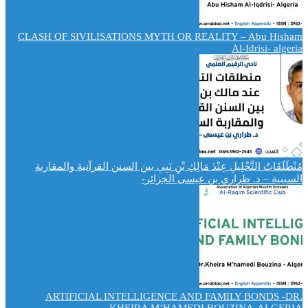
CLASH OF SIVILISATIONS MYTH OR REALITY – Abu Hisham
Al-Idrisi- algeria
مُنْطَلَقَاتُ التَّحْلِيلِ عِنْدَ مَالِكِ بْنِ نَبِي بين السنن القرآنية والمقاربة
السببية – د. طراري بن عيسى الجزائر-
ARTIFICIAL INTELLIGENCE AND FAMILY BONDS -DR.