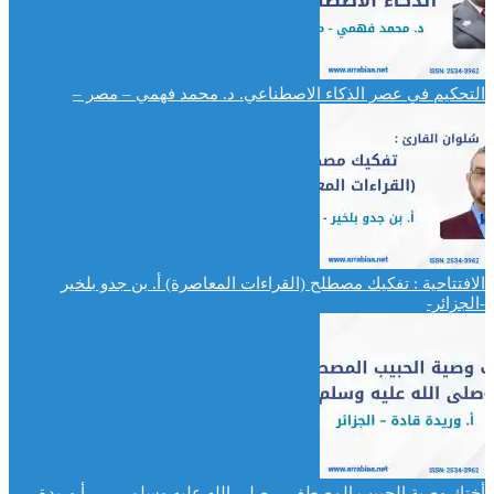
التحكيم في عصر الذكاء الاصطناعي. د. محمد فهمي – مصر –
الافتتاحية : تفكيك مصطلح (القراءات المعاصرة) أ. بن جدو بلخير
-الجزائر-
أختك وصية الحبيب المصطفى –صلى الله عليه وسلم-…. – أ.وريدة