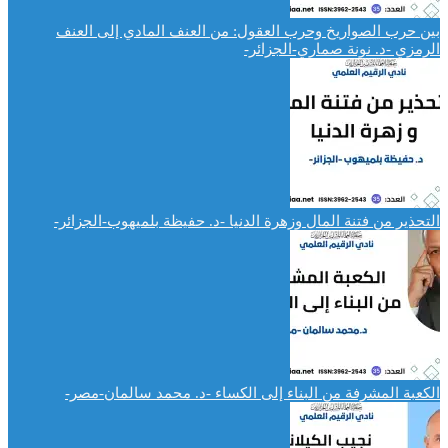
بين حرب الصواريخ وحرب العقول: من العنف المادي إلى العنف
الرمزي -د. نونة صماري-الجزائر-
التحذير من فتنة المال وزهرة الدنيا -د. حفيظة بلميهوب-الجزائر-
الكعبة المشرفة من البناء إلى الكساء -د. محمد سالمان-مصر-