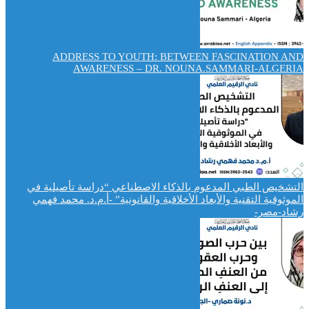
ADDRESS TO YOUTH: BETWEEN FASCINATION AND
AWARENESS – DR. NOUNA.SAMMARI-ALGERIA
التشخيص الطبي المدعوم بالذكاء الاصطناعي “دراسة تأصيلية في
الموثوقية التقنية والأبعاد الأخلاقية والقانونية” -أ.م.د. محمد فهمي
رشاد-مصر-