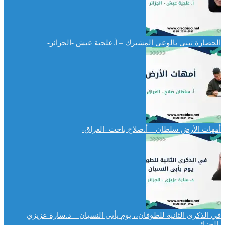
الحضارة تبنى بالوعي المشترك – أ.علجية عيش -الجزائر-
أمهات الأرض سلطان – أ.صلاح باحث -العراق-
في الذكرى الثانية للطوفان،، يوم يأبى النسيان – د.سارة عزيزي
-الجزائر-