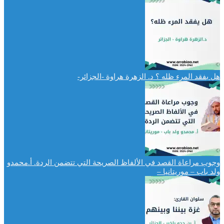
هل بفقد المرء ظله ؟ د. الزهرة هراوة -الجزائر-
وجوب مراعاة القصد في الألفاظ الصريحة التي تتضمن الردة. أ.محمدو
ولد باب – موريتانيا –