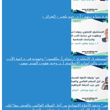
غزة بيننا و بينهم ! أ بن جدو بلخير – الجزائر –
المستشرق الإنجليزي “رينولد. أ. نيكلسون” وجهوده في دراسة الأدب
العربي والدراسات الإسلامية. أ. د. وجيه يعقوب السيد -مصر-
نص” وثيقة الأخوّة الإنسانية من أجل السلام العالمي والعيش معا”على
درب الديانة الابراهيمية . أ.د نورة بوحناش – الجزائر-