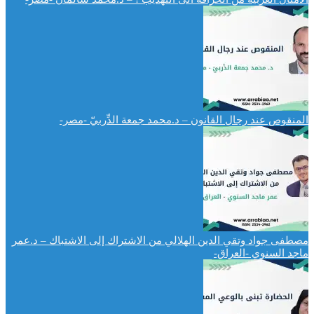
المنقوص عند رجال القانون – د.محمد جمعة الدِّربيّ -مصر-
مصطفى جواد وتقي الدين الهلالي من الاشتراك إلى الاشتباك – د.عمر
ماجد السنوي -العراق-