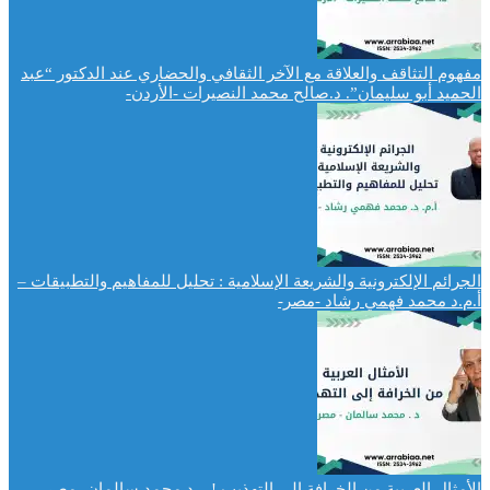
مفهوم التثاقف والعلاقة مع الآخر الثقافي والحضاري عند الدكتور “عبد
الحميد أبو سليمان”. د.صالح محمد النصيرات -الأردن-
الجرائم الإلكترونية والشريعة الإسلامية : تحليل للمفاهيم والتطبيقات –
أ.م.د محمد فهمي رشاد -مصر-
الأمثال العربية من الخرافة الى التهذيب ! – د.محمد سالمان -مصر-