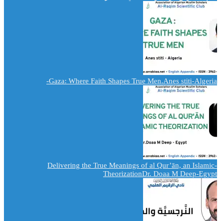
Gaza: Where Faith Shapes True Men.Anes stiti-Algeria-
-Delivering the True Meanings of al Qur’ān, an Islamic
TheorizationDr. Doaa M Deep-Egypt