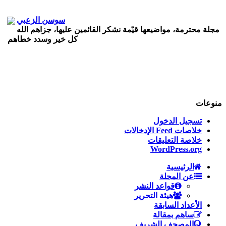
سوسن الزعبي
مجلة محترمة، مواضيعها قيّمة نشكر القائمين عليها، جزاهم الله
كل خير وسدد خطاهم
أيمن العربي أرملي
منوعات
شكرا جزيلا على المواضيع القيمة، استفدت كثيرا منها.
تسجيل الدخول
خلاصات Feed الإدخالات
خلاصة التعليقات
WordPress.org
الرئيسية
عن المجلة
معاذ عليوي
قواعد النشر
تعد مجلة الربيبة من افضل المجلات العلمية على الاطلاق،
هيئة التحرير
تحتوي على نخب علمية متطورة في عالمنا العربي ...
الأعداد السابقة
ساهم بمقالة
المصحف الشريف