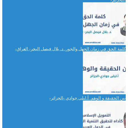
كلمة الحق في زمان الجهل والجور. د. بلال فيصل البحر- العراق-
بين الحقيقة و الوهم. أ.ليلى جوادي -الجزائر-