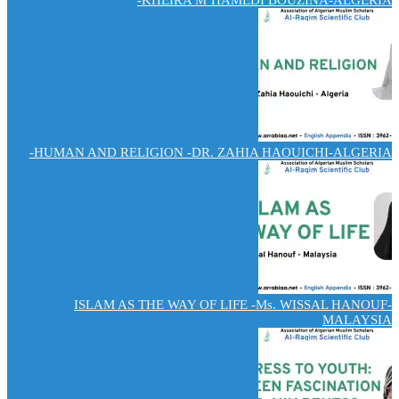
KHEIRA M’HAMEDI BOUZINA-ALGERIA-
HUMAN AND RELIGION -DR. ZAHIA HAOUICHI-ALGERIA-
ISLAM AS THE WAY OF LIFE -Ms. WISSAL HANOUF-
MALAYSIA