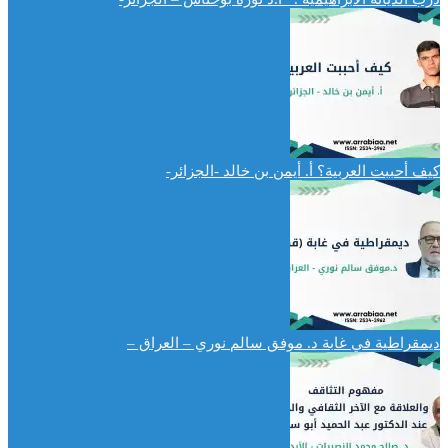
كيف أحببت العربية؟ أ. أيمن بن خالد -الجزائر-
ديمقراطية في غابة د. موفق سالم نوري – العراق –