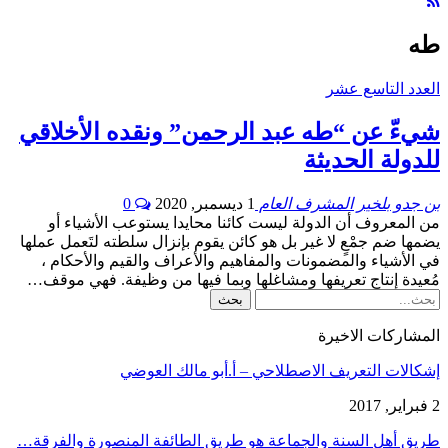
طه
العدد التاسع عشر
شيءّ عن “طه عبد الرحمن” ونقده الأخلاقي
للدولة الحديثة
بن جدو بلخير المشرف العام
1 ديسمبر, 2020
0
من المعروف أن الدولة ليست كائنا محايدا يستوعب الأشياء أو
يضمها ضم جمْعٍ لا غير بل هو كائن يقوم بإنزال سلطته لتَعمل عملها
في الأشياء والمضمونات والمفاهيم والأعراف والقيم والأحكام ،
مُعيدة إنتاج تعريفها ومشاغلها وبما فيها من وظيفة. فهي موقف…
المشاركات الاخيرة
إشكالات التعريف الاصطلاحي – أ.أبو مالك العوضي
2 فبراير, 2017
طريق أهل السنة والجماعة هو طريق الطائفة المنصورة والفرقة…