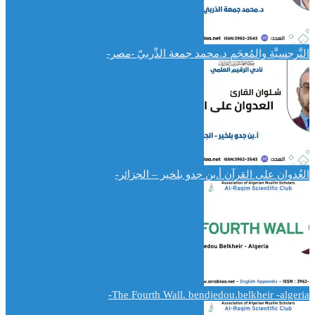
النَّرجسيَّة والمُعجَم د.محمد جمعة الدِّربيّ -مصر-
العُدوان على القرآن أ.بن جدو بلخير – الجزائر-
The Fourth Wall. bendjedou.belkheir -algeria-