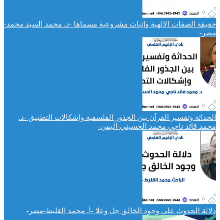
حقيقة الصفات الإلهية وإثبات مشروعية مسماها -د. محمد السيد محمد-
مصر-
الحداثة وتفسير القرآن بين الجذور الفلسفية وإشكالات التطبيق -د.
محمد قائد ناجي محمد الحسيني-اليمن-
دلالة الحدوث على وجود الخالق جل وعلا -أ. محمد القليط-مصر-