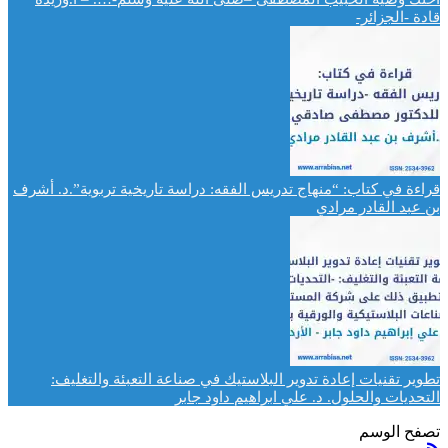
قادة -الجزائر-
قراءة في كتاب: “منهاج تدريس الفقه: دراسة تاريخية تربوية”.د. أشرف
بن عبد القادر مرادي
تطوير تقنيات إعادة تدوير البلاستيك في صناعة التعبئة والتغليف:
التحديات والحلول. د. علي ابراهيم داود جابر
تصفح الوسم