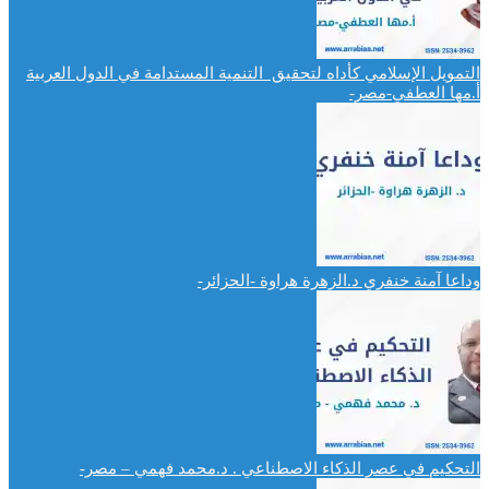
التمويل الإسلامي كأداه لتحقيق التنمية المستدامة في الدول العربية
أ.مها العطفي-مصر-
وداعا آمنة خنفري د.الزهرة هراوة -الحزائر-
التحكيم في عصر الذكاء الاصطناعي . د.محمد فهمي – مصر-