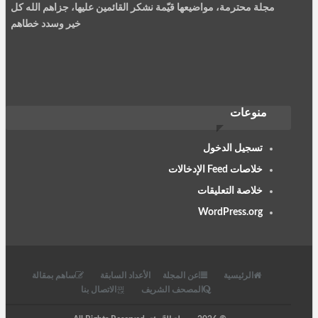
مجلة محترمة، مواضيعها قيّمة نشكر القائمين عليها، جزاهم الله كل
خير وسدد خطاهم
نصيرة سعيد
منوعات
الربيئة مجلة جمعية العلماء المسلمين سليلة الشهاب والمنتقد،......
تسجيل الدخول
خلاصات Feed الإدخالات
خلاصة التعليقات
WordPress.org
أيمن العربي أرملي
شكرا جزيلا على المواضيع القيمة، استفدت كثيرا منها.
الرئيسية
عن المجلة
الأعداد السابقة
ساهم بمقالة
المصحف الشريف
الاتصال بنا