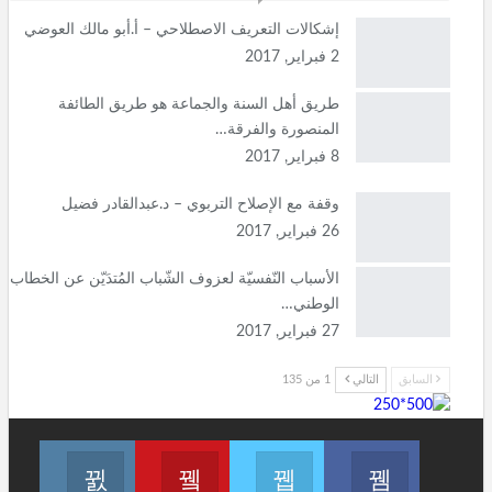
إشكالات التعريف الاصطلاحي – أ.أبو مالك العوضي
2 فبراير, 2017
طريق أهل السنة والجماعة هو طريق الطائفة
المنصورة والفرقة…
8 فبراير, 2017
وقفة مع الإصلاح التربوي – د.عبدالقادر فضيل
26 فبراير, 2017
الأسباب النّفسيّة لعزوف الشّباب المُتدَيّن عن الخطاب
الوطني…
27 فبراير, 2017
السابق
التالي
1 من 135
انظم لنا على فيسبوك
انظم لنا على تويتر
Join us on Youtube
انضم لنا