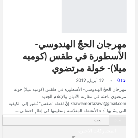
مهرجان الحجّ الهندوسي-
الأسطورة في طقس (كومبه
ميلا)- خولة مرتضوي
0
19 أبريل, 2019
مهرجان الحجّ الهندوسي- الأسطورة في طقس (كومبه ميلا) خولة
مرتضوي باحثة في مقارنة الأديان والإعلام الجديد
khawlamortazawi@gmail.com إنَّ لفظة "طقس" تُشير إلى الكيفية
التي يتمّ بها أداء الأنشطة المقدّسة وتنظيمها في إطارٍ احتفالي،…
المشاركات الاخيرة