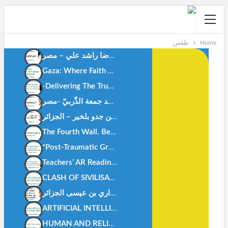
Home
طقس
أيام التشريق . رضا راشد علي – مصر-
Gaza: Where Faith Shapes True Men.Anes Stiti-Algeria-
-Delivering The True Meanings Of Al Qur’ān, An Islamic TheorizationDr. Doaa M Deep-Egypt
النَّرجسيَّة والمُعجَم د.محمد جمعة الدِّربيّ -مصر-
العُدوان على القرآن أ.بن جدو بلخير – الجزائر-
The Fourth Wall. Bendjedou.belkheir -algeria-
*Post-Traumatic Growth: How Today’s Youth Can Rise Stronge
Teachers’ AR Readiness AR Integration In Science AR Readiness In Primary Education.-Dr. Mohamed Fahmy Rashad.Egypt.
CLASH OF SIVILISATIONS MYTH OR REALITY – Abu Hisham Al-Idrisi- Algeria
ARTIFICIAL INTELLIGENCE AND FAMILY BONDS -DR. KHEIRA M’HAMEDI BOUZINA-ALGERIA-
HUMAN AND RELIGION -DR. ZAHIA HAOUICHI-ALGERIA-