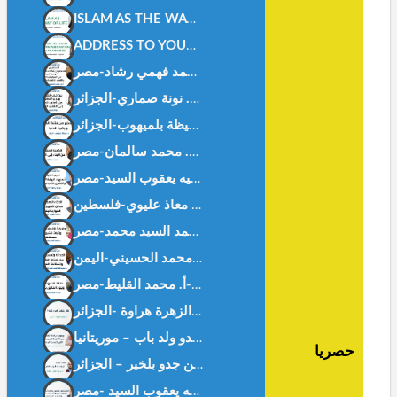
ISLAM AS THE WAY OF LIFE -Ms. WISSAL HANOUF-MALAYSIA
ADDRESS TO YOUTH: BETWEEN FASCINATION AND AWARENESS – DR. NOUNA.SAMMARI-ALGERIA
هل بفقد المرء ظله ؟ د. الزهرة هراوة -الجزائر-
حصريا
غزة بيننا و بينهم ! أ بن جدو بلخير – الجزائر –