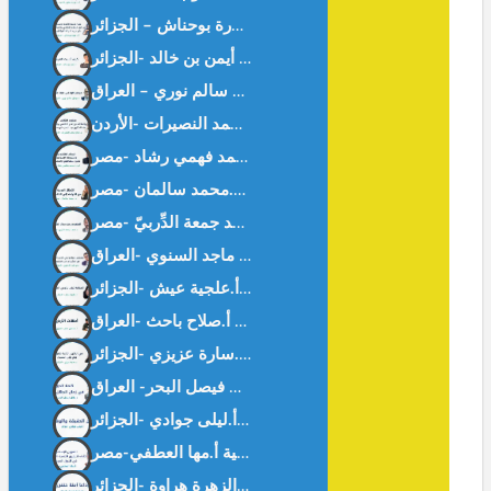
كيف أحببت العربية؟ أ. أيمن بن خالد -الجزائر-
ديمقراطية في غابة د. موفق سالم نوري – العراق –
المنقوص عند رجال القانون – د.محمد جمعة الدِّربيّ -مصر-
الحضارة تبنى بالوعي المشترك – أ.علجية عيش -الجزائر-
أمهات الأرض سلطان – أ.صلاح باحث -العراق-
بين الحقيقة و الوهم. أ.ليلى جوادي -الجزائر-
وداعا آمنة خنفري د.الزهرة هراوة -الحزائر-