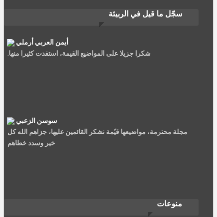
سجّل ما قيل في الربيئة
أيمن العربي أرملي
شكرا جزيلا على المواضيع القيمة، استفدت كثيرا منها.
سوسن الزعبي
مجلة محترمة، مواضيعها قيّمة نشكر القائمين عليها، جزاهم الله كل
خير وسدد خطاهم
نصيرة سعيد
منوعات
الربيئة مجلة جمعية العلماء المسلمين سليلة الشهاب والمنتقد،......