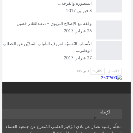
المنصورة والفرقة…
8 فبراير, 2017
وقفة مع الإصلاح التربوي – د.عبدالقادر فضيل
26 فبراير, 2017
الأسباب النّفسيّة لعزوف الشّباب المُتدَيّن عن الخطاب
الوطني…
27 فبراير, 2017
السابق
التالي
1 من 135
الرّبيئة
مجلّة رقمية تصدُر عن نادي الرّقيم العلمي المُتفرع عن جمعية العلماء