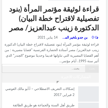
قراءة لوثيقة مؤتمر المرأة (بنود
تفصيلية لاقتراح خطة البيان)
الدكتورة زينب عبدالعزيز/ مصر
0
بن جدو بلخير المشرف العام
14 يناير, 2021
قراءة لوثيقة مؤتمر المرأة (بنود تفصيلية لاقتراح خطة البيان) الدكتورة
زينب عبدالعزيز/ مصر أستاذة الحضارة الفرنسية "قضايا مصيرية : من
أهم القضايا المصيرية التي تناولتها قديما وحديثا موضوع "الچندر" الذي
اُثير سنة 1995، أيام مؤتمر…
المشاركات الاخيرة
إشكالات التعريف الاصطلاحي – أ.أبو مالك العوضي
2 فبراير, 2017
طريق أهل السنة والجماعة هو طريق الطائفة