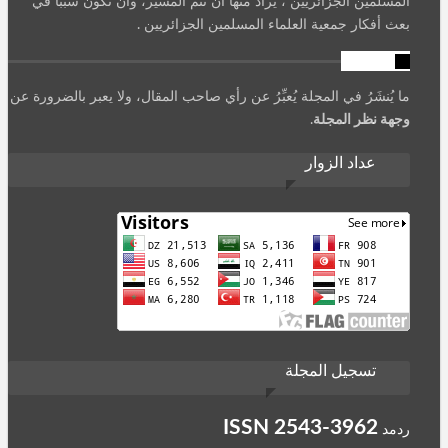
المسلمين الجزائريين ، يُرادُ منها أن تُتمّ المسير، وأن تكون سببا في
بعث أفكار جمعية العلماء المسلمين الجزائريين .
تنويه
ما يُنشَرُ في المجلة يُعبِّرُ عن رأي صاحب المقال، ولا يعبر بالضرورة عن
وجهة نظر المجلة
.
عداد الزوار
تسجيل المجلة
ISSN
2543-3962
ردمد