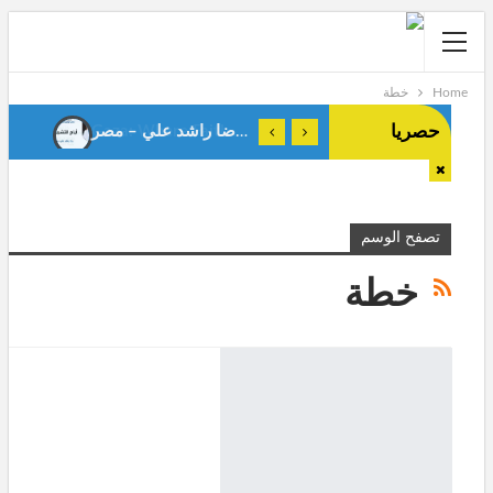
Home
خطة
حصريا
أيام التشريق . رضا راشد علي – مصر-
Gaza: Where Faith Shapes True Men.Anes Stiti-Algeria-
تصفح الوسم
خطة