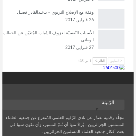
وقفة مع الإصلاح التربوي – د.عبدالقادر فضيل
26 فبراير, 2017
الأسباب النّفسيّة لعزوف الشّباب المُتدَيّن عن الخطاب
الوطني…
27 فبراير, 2017
السابق
التالي
1 من 135
الرّبيئة
مجلّة رقمية تصدُر عن نادي الرّقيم العلمي المُتفرع عن جمعية العلماء
المسلمين الجزائريين ، يُرادُ منها أن تُتمّ المسير، وأن تكون سببا في
بعث أفكار جمعية العلماء المسلمين الجزائريين .