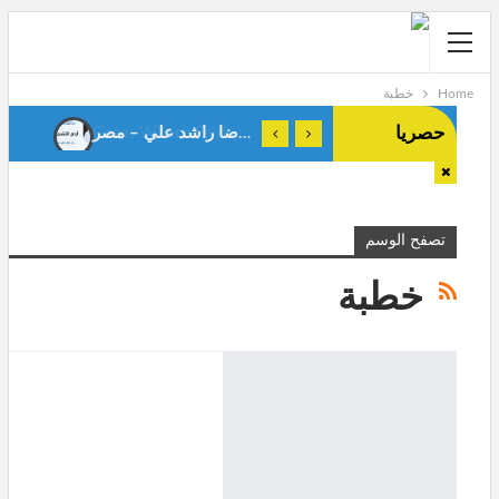
Home
خطبة
حصريا
أيام التشريق . رضا راشد علي – مصر-
Gaza: Where Faith Shapes True Men.Anes Stiti-Algeria-
تصفح الوسم
خطبة