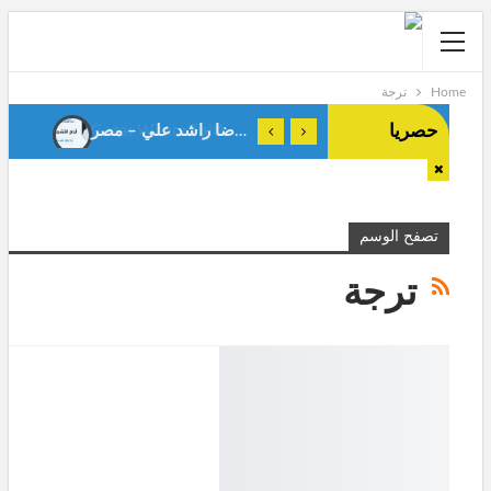
Home
ترجة
حصريا
أيام التشريق . رضا راشد علي – مصر-
Gaza: Where Faith Shapes True Men.Anes Stiti-Algeria-
تصفح الوسم
ترجة