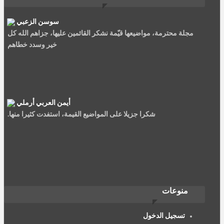
سوسن الزعبي
مجلة محترمة، مواضيعها قيّمة نشكر القائمين عليها، جزاهم الله كل
خير وسدد خطاهم
أيمن العربي أرملي
شكرا جزيلا على المواضيع القيمة، استفدت كثيرا منها.
نصيرة سعيد
منوعات
الربيئة مجلة جمعية العلماء المسلمين سليلة الشهاب والمنتقد،......
تسجيل الدخول