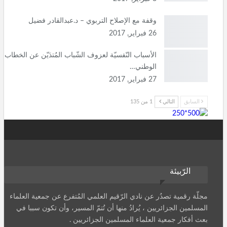
وقفة مع الإصلاح التربوي – د.عبدالقادر فضيل
26 فبراير, 2017
الأسباب النّفسيّة لعزوف الشّباب المُتدَيّن عن الخطاب
الوطني…
27 فبراير, 2017
السابق
التالي
1 من 135
الرّبيئة
مجلّة رقمية تصدُر عن نادي الرّقيم العلمي المُتفرع عن جمعية العلماء
المسلمين الجزائريين ، يُرادُ منها أن تُتمّ المسير، وأن تكون سببا في
بعث أفكار جمعية العلماء المسلمين الجزائريين .