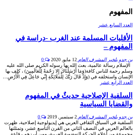
المفهوم
العدد السابع عشر
الأقليات المسلمة عند الغرب -دراسة في
المفهوم –
بن جدو بلخير المشرف العام
12 مايو, 2020
0
الإسلام رسالة عالمیة، بعث الله بها رسوله الكریم صلى الله علیه
وسلم رحمة للناس كافة(وَمَا أَرْسَلْنَاكَ إِلا رَحْمَةً لِلْعَالَمِينَ) ، كلف بها
الإنسان واستخلفه في (وَإِذْ قَالَ رَبُّكَ لِلْمَلَائِكَةِ إِنِّي جَاعِلٌ فِي الْأَرْضِ…
العدد الرابع عشر
السلفية الإصلاحية حديثٌ في المفهوم
والقضايا السياسية
بن جدو بلخير المشرف العام
2 سبتمبر, 2019
0
السلفية في السياق الثقافي العربي هي إيديولوجية إصلاحية، ظهرت
بالعالم العربي في النصف الثاني من القرن التاسع عشر، وتمثلتها
مجموعة من أعلام الحركة النهضوية العربية، ومن أبرزهم رفاعة