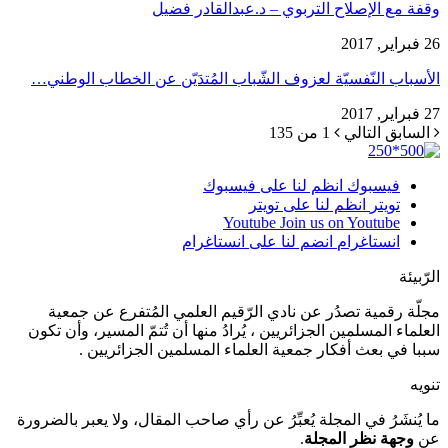
وقفة مع الإصلاح التربوي – د.عبدالقادر فضيل
26 فبراير, 2017
الأسباب النّفسيّة لعزوف الشّباب المُتدَيّن عن الخطاب الوطني…
27 فبراير, 2017
السابق
التالي
1 من 135
فيسبوك
انظم لنا على فيسبوك
تويتر
انظم لنا على تويتر
Youtube
Join us on Youtube
انستاغرام
انضم لنا على انستاغرام
الرّبيئة
مجلّة رقمية تصدُر عن نادي الرّقيم العلمي المُتفرع عن جمعية
العلماء المسلمين الجزائريين ، يُرادُ منها أن تُتمّ المسير، وأن تكون
سببا في بعث أفكار جمعية العلماء المسلمين الجزائريين .
تنويه
ما يُنشَرُ في المجلة يُعبِّرُ عن رأي صاحب المقال، ولا يعبر بالضرورة
عن
وجهة نظر المجلة
.