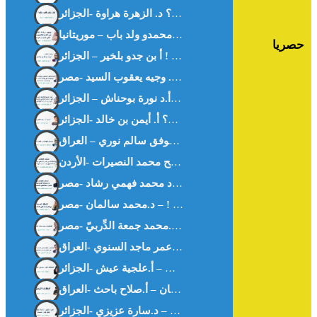
هل بفقد المرء ظله ؟ د. الزهرة هراوة -الجزائر-
حصريا
غزة بيننا و بينهم ! أ بن جدو بلخير – الجزائر –
كيف أحببت العربية؟ أ. أيمن بن خالد -الجزائر-
ديمقراطية في غابة د. موفق سالم نوري – العراق –
المنقوص عند رجال القانون – د.محمد جمعة الدِّربيّ -مصر-
الحضارة تبنى بالوعي المشترك – أ.علجية عيش -الجزائر-
أمهات الأرض سلطان – أ.صلاح باحث -العراق-