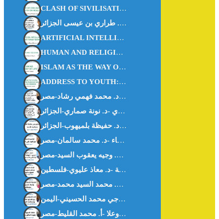
CLASH OF SIVILISATIONS MYTH OR REALITY – Abu Hisham Al-Idrisi- Algeria
ARTIFICIAL INTELLIGENCE AND FAMILY BONDS -DR. KHEIRA M’HAMEDI BOUZINA-ALGERIA-
HUMAN AND RELIGION -DR. ZAHIA HAOUICHI-ALGERIA-
ISLAM AS THE WAY OF LIFE -Ms. WISSAL HANOUF-MALAYSIA
ADDRESS TO YOUTH: BETWEEN FASCINATION AND AWARENESS – DR. NOUNA.SAMMARI-ALGERIA