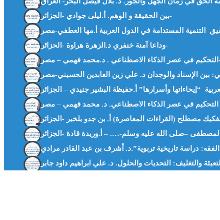
بين الحقيقة و الوهم. أ.ليلى جوادي -الجزائر-
وداعا آمنة خنفري د.الزهرة هراوة -الحزائر-
 الاصطناعي . د.محمد فهمي – مصر-
 فهمي – مصر –
فقه: دراسة تاريخية تربوية”.د. أشرف بن عبد القادر مرادي
عبئة والتغليف: التحديات والحلول. د. علي ابراهيم داود جابر