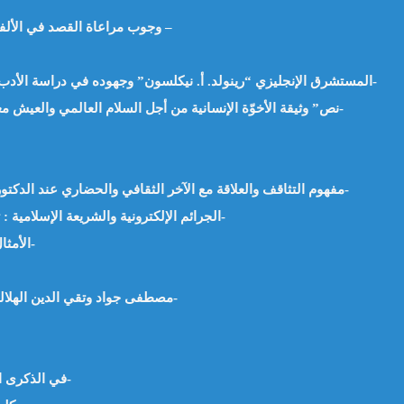
وجوب مراعاة القصد في الألفاظ الصريحة التي تتضمن الردة. أ.محمدو ولد باب – موريتانيا –
المستشرق الإنجليزي “رينولد. أ. نيكلسون” وجهوده في دراسة الأدب العربي والدراسات الإسلامية. أ. د. وجيه يعقوب السيد -مصر-
نص” وثيقة الأخوّة الإنسانية من أجل السلام العالمي والعيش معا”على درب الديانة الابراهيمية . أ.د نورة بوحناش – الجزائر-
مفهوم التثاقف والعلاقة مع الآخر الثقافي والحضاري عند الدكتور “عبد الحميد أبو سليمان”. د.صالح محمد النصيرات -الأردن-
الجرائم الإلكترونية والشريعة الإسلامية : تحليل للمفاهيم والتطبيقات – أ.م.د محمد فهمي رشاد -مصر-
الأمثال العربية من الخرافة الى التهذيب ! – د.محمد سالمان -مصر-
مصطفى جواد وتقي الدين الهلالي من الاشتراك إلى الاشتباك – د.عمر ماجد السنوي -العراق-
في الذكرى الثانية للطوفان،، يوم يأبى النسيان – د.سارة عزيزي -الجزائر-