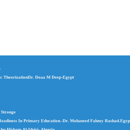
-
mic TheorizationDr. Doaa M Deep-Egypt
 Stronge
 Readiness In Primary Education.-Dr. Mohamed Fahmy Rashad.Egyp
isham Al-Idrisi- Algeria