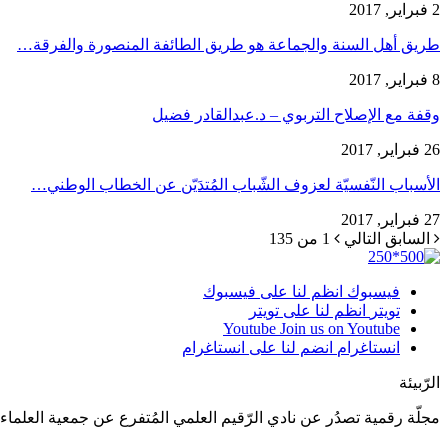
2 فبراير, 2017
طريق أهل السنة والجماعة هو طريق الطائفة المنصورة والفرقة…
8 فبراير, 2017
وقفة مع الإصلاح التربوي – د.عبدالقادر فضيل
26 فبراير, 2017
الأسباب النّفسيّة لعزوف الشّباب المُتدَيّن عن الخطاب الوطني…
27 فبراير, 2017
السابق
التالي
1 من 135
فيسبوك
انظم لنا على فيسبوك
تويتر
انظم لنا على تويتر
Youtube
Join us on Youtube
انستاغرام
انضم لنا على انستاغرام
الرّبيئة
مجلّة رقمية تصدُر عن نادي الرّقيم العلمي المُتفرع عن جمعية العلماء ا