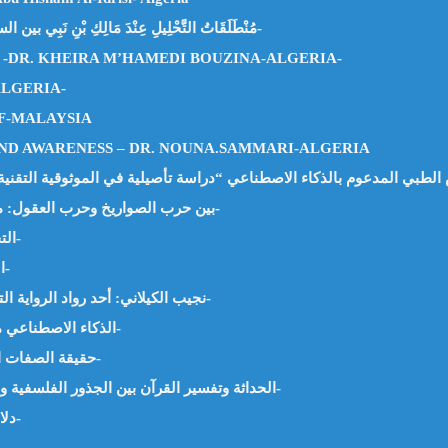
مُنْطَلَقَاتُ التَّحْلِيلِ عِنْدَ مَالِكِ بْنِ نَبِي بين السنن القرآنية والمقاربة السببية – د. طراري بن عيسى الجزائر-
 -DR. KHEIRA M’HAMEDI BOUZINA-ALGERIA-
ALGERIA-
UF-MALAYSIA
ND AWARENESS – DR. NOUNA.SAMMARI-ALGERIA
بين حرب الصواريخ وحرب العقول: من العنف المادي إلى العنف الرمزي -د. نونة صماري-الجزائر-
التحذير من فتنة المال وزهرة الدنيا -د. حفيظة بلميهوب-الجزائر-
الكعبة المشرفة من البناء إلى الكساء -د. محمد سالمان-مصر-
نجيب الكيلاني: أحد رواد الرواية التاريخية ومنظري الأدب الإسلامي -د. وجيه يعقوب السيد-مصر-
الذكاء الاصطناعي مدخل لتطوير إدارة الموارد البشرية -د. معاذ عليوي-فلسطين-
حقيقة الصفات الإلهية وإثبات مشروعية مسماها -د. محمد السيد محمد-مصر-
الحداثة وتفسير القرآن بين الجذور الفلسفية وإشكالات التطبيق -د. محمد قائد ناجي محمد الحسيني-اليمن-
دلالة الحدوث على وجود الخالق جل وعلا -أ. محمد القليط-مصر-