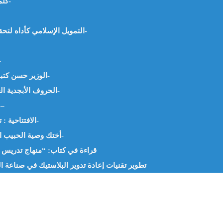
كلمة الحق في زمان الجهل والجور. د. بلال فيصل البحر- العراق-
التمويل الإسلامي كأداه لتحقيق التنمية المستدامة في الدول العربية أ.مها العطفي-مصر-
التحكيم في عصر الذكاء
الوزير حسن كتبي: بين الإسناد والوجدان د. علي زين العابدين الحسيني-مصر-
الحروف الأبجدية العربية “إيحاءاتها وأسرارها” أ.حفيظة البشير جنيدي – الجزائر-
التحكيم في عصر الذكاء الاصطناعي. د. محمد
الافتتاحية : تفكيك مصطلح (القراءات المعاصرة) أ. بن جدو بلخير -الجزائر-
أختك وصية الحبيب المصطفى –صلى الله عليه وسلم-…. – أ.وريدة قادة -الجزائر-
قراءة في كتاب: “منهاج تدريس ال
تطوير تقنيات إعادة تدوير البلاستيك في صناعة الت