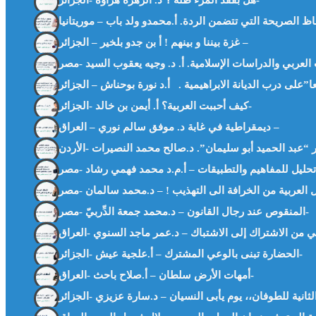
هل بفقد المرء ظله ؟ د. الزهرة هراوة -الجزائر-
غزة بيننا و بينهم ! أ بن جدو بلخير – الجزائر –
كيف أحببت العربية؟ أ. أيمن بن خالد -الجزائر-
ديمقراطية في غابة د. موفق سالم نوري – العراق –
المنقوص عند رجال القانون – د.محمد جمعة الدِّربيّ -مصر-
الحضارة تبنى بالوعي المشترك – أ.علجية عيش -الجزائر-
أمهات الأرض سلطان – أ.صلاح باحث -العراق-