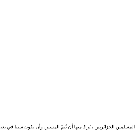
لمسلمين الجزائريين ، يُرادُ منها أن تُتمّ المسير، وأن تكون سببا في بع