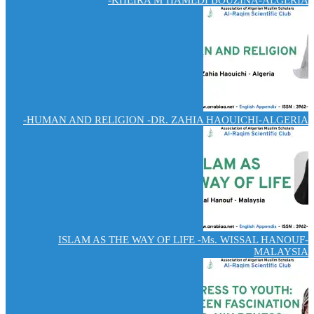
KHEIRA M’HAMEDI BOUZINA-ALGERIA-
HUMAN AND RELIGION -DR. ZAHIA HAOUICHI-ALGERIA-
ISLAM AS THE WAY OF LIFE -Ms. WISSAL HANOUF-
MALAYSIA