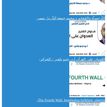
النَّرجسيَّة والمُعجَم د.محمد جمعة الدِّربيّ -مصر-
العُدوان على القرآن أ.بن جدو بلخير – الجزائر-
The Fourth Wall. bendjedou.belkheir -algeria-