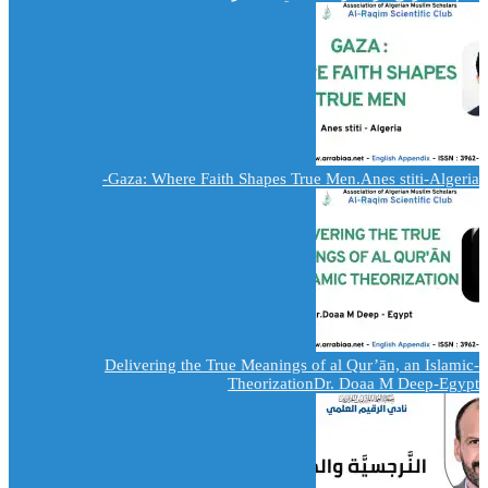
Gaza: Where Faith Shapes True Men.Anes stiti-Algeria-
-Delivering the True Meanings of al Qur’ān, an Islamic
TheorizationDr. Doaa M Deep-Egypt