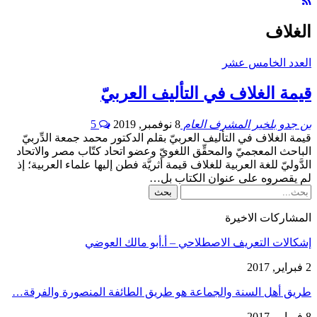
الغلاف
العدد الخامس عشر
قيمة الغلاف في التأليف العربيّ
بن جدو بلخير المشرف العام
8 نوفمبر, 2019
5
قيمة الغلاف في التأليف العربيّ بقلم الدكتور محمد جمعة الدِّربيّ
الباحث المعجميّ والمحقِّق اللغويّ وعضو اتحاد كتّاب مصر والاتحاد
الدَّوليّ للغة العربية للغلاف قيمة أثريَّة فطن إليها علماء العربية؛ إذ
لم يقصروه على عنوان الكتاب بل…
المشاركات الاخيرة
إشكالات التعريف الاصطلاحي – أ.أبو مالك العوضي
2 فبراير, 2017
طريق أهل السنة والجماعة هو طريق الطائفة المنصورة والفرقة…
8 فبراير, 2017