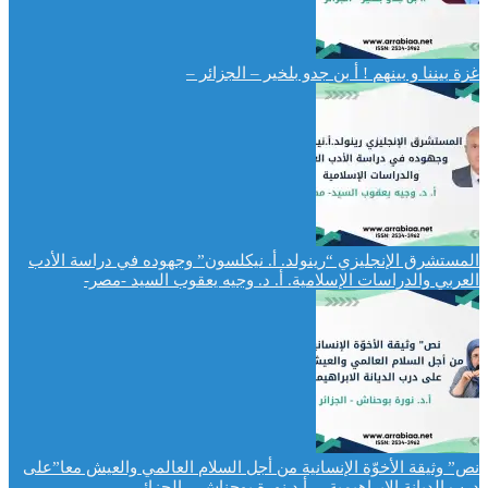
غزة بيننا و بينهم ! أ بن جدو بلخير – الجزائر –
المستشرق الإنجليزي “رينولد. أ. نيكلسون” وجهوده في دراسة الأدب
العربي والدراسات الإسلامية. أ. د. وجيه يعقوب السيد -مصر-
نص” وثيقة الأخوّة الإنسانية من أجل السلام العالمي والعيش معا”على
درب الديانة الابراهيمية . أ.د نورة بوحناش – الجزائر-