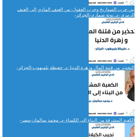
بين حرب الصواريخ وحرب العقول: من العنف المادي إلى العنف
الرمزي -د. نونة صماري-الجزائر-
التحذير من فتنة المال وزهرة الدنيا -د. حفيظة بلميهوب-الجزائر-
الكعبة المشرفة من البناء إلى الكساء -د. محمد سالمان-مصر-