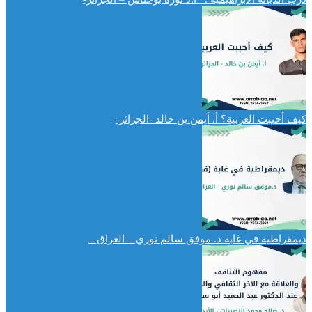
كيف أحببت العربية؟ أ. أيمن بن خالد -الجزائر-
ديمقراطية في غابة د. موفق سالم نوري – العراق –