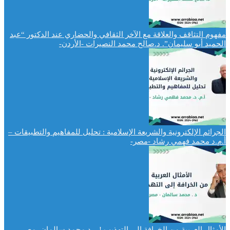
مفهوم التثاقف والعلاقة مع الآخر الثقافي والحضاري عند الدكتور “عبد
الحميد أبو سليمان”. د.صالح محمد النصيرات -الأردن-
الجرائم الإلكترونية والشريعة الإسلامية : تحليل للمفاهيم والتطبيقات –
أ.م.د محمد فهمي رشاد -مصر-
الأمثال العربية من الخرافة الى التهذيب ! – د.محمد سالمان -مصر-