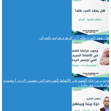
هل بفقد المرء ظله ؟ د. الزهرة هراوة -الجزائر-
وجوب مراعاة القصد في الألفاظ الصريحة التي تتضمن الردة. أ.محمدو
ولد باب – موريتانيا –