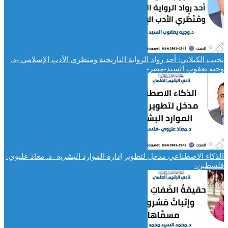
نجيب الكيلاني: أحد رواد الرواية التاريخية ومنظري الأدب الإسلامي -د.
وجيه يعقوب السيد-مصر-
الذكاء الاصطناعي مدخل لتطوير إدارة الموارد البشرية -د. معاذ عليوي-
فلسطين-