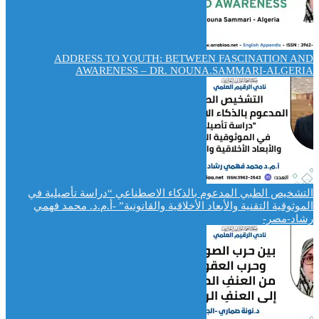
ADDRESS TO YOUTH: BETWEEN FASCINATION AND
AWARENESS – DR. NOUNA.SAMMARI-ALGERIA
التشخيص الطبي المدعوم بالذكاء الاصطناعي “دراسة تأصيلية في
الموثوقية التقنية والأبعاد الأخلاقية والقانونية” -أ.م.د. محمد فهمي
رشاد-مصر-