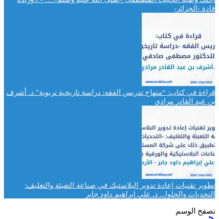
قادة -الجزائر-
قراءة في كتاب: “منهاج تدريس الفقه: دراسة تاريخية تربوية”.د. أشرف
بن عبد القادر مرادي
تطوير تقنيات إعادة تدوير البلاستيك في صناعة التعبئة والتغليف:
التحديات والحلول. د. علي ابراهيم داود جابر
تصفح الوسم