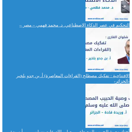
التحكيم في عصر الذكاء الاصطناعي. د. محمد فهمي – مصر –
الافتتاحية : تفكيك مصطلح (القراءات المعاصرة) أ. بن جدو بلخير
-الجزائر-
أختك وصية الحبيب المصطفى –صلى الله عليه وسلم-…. – أ.وريدة