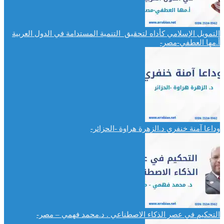
التمويل الإسلامي كأداه لتحقيق التنمية المستدامة في الدول العربية
أ.مها العطفي-مصر-
وداعا آمنة خنفري د.الزهرة هراوة -الحزائر-
التحكيم في عصر الذكاء الاصطناعي . د.محمد فهمي – مصر-