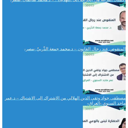
المنقوص عند رجال القانون – د.محمد جمعة الدِّربيّ -مصر-
مصطفى جواد وتقي الدين الهلالي من الاشتراك إلى الاشتباك – د.عمر
ماجد السنوي -العراق-