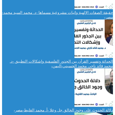
حقيقة الصفات الإلهية وإثبات مشروعية مسماها -د. محمد السيد محمد-
مصر-
الحداثة وتفسير القرآن بين الجذور الفلسفية وإشكالات التطبيق -د.
محمد قائد ناجي محمد الحسيني-اليمن-
دلالة الحدوث على وجود الخالق جل وعلا -أ. محمد القليط-مصر-