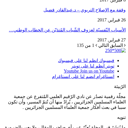
وقفة مع الإصلاح التربوي – د.عبدالقادر فضيل
26 فبراير, 2017
الأسباب النّفسيّة لعزوف الشّباب المُتدَيّن عن الخطاب الوطني…
27 فبراير, 2017
السابق
التالي
1 من 135
فيسبوك
انظم لنا على فيسبوك
تويتر
انظم لنا على تويتر
Youtube
Join us on Youtube
انستاغرام
انضم لنا على انستاغرام
الرّبيئة
مجلّة رقمية تصدُر عن نادي الرّقيم العلمي المُتفرع عن جمعية
العلماء المسلمين الجزائريين ، يُرادُ منها أن تُتمّ المسير، وأن تكون
سببا في بعث أفكار جمعية العلماء المسلمين الجزائريين .
تنويه
ما يُنشَرُ في المجلة يُعبِّرُ عن رأي صاحب المقال، ولا يعبر بالضرورة