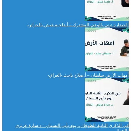
الحضارة تبنى بالوعي المشترك – أ.علجية عيش -الجزائر-
أمهات الأرض سلطان – أ.صلاح باحث -العراق-
في الذكرى الثانية للطوفان،، يوم يأبى النسيان – د.سارة عزيزي
-الجزائر-