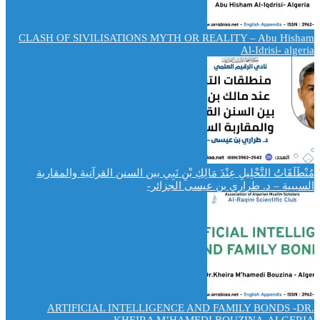
CLASH OF SIVILISATIONS MYTH OR REALITY – Abu Hisham
Al-Idrisi- algeria
مُنْطَلَقَاتُ التَّحْلِيلِ عِنْدَ مَالِكِ بْنِ نَبِي بين السنن القرآنية والمقاربة
السببية – د. طراري بن عيسى الجزائر-
ARTIFICIAL INTELLIGENCE AND FAMILY BONDS -DR.