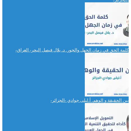
كلمة الحق في زمان الجهل والجور. د. بلال فيصل البحر- العراق-
بين الحقيقة و الوهم. أ.ليلى جوادي -الجزائر-