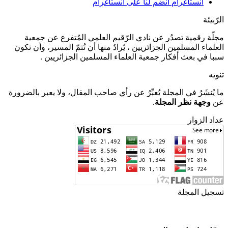
انستاغرام
انضم لنا على انستاغرام
الرّبيئة
مجلّة رقمية تصدُر عن نادي الرّقيم العلمي المُتفرع عن جمعية
العلماء المسلمين الجزائريين ، يُرادُ منها أن تُتمّ المسير، وأن تكون
سببا في بعث أفكار جمعية العلماء المسلمين الجزائريين .
تنويه
ما يُنشَرُ في المجلة يُعبِّرُ عن رأي صاحب المقال، ولا يعبر بالضرورة
عن
وجهة نظر المجلة
.
عداد الزوار
تسجيل المجلة
ISSN
2543-3962
ردمد