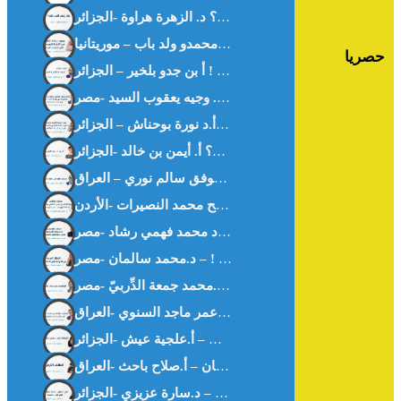
هل بفقد المرء ظله ؟ د. الزهرة هراوة -الجزائر-
حصريا
غزة بيننا و بينهم ! أ بن جدو بلخير – الجزائر –
كيف أحببت العربية؟ أ. أيمن بن خالد -الجزائر-
ديمقراطية في غابة د. موفق سالم نوري – العراق –
المنقوص عند رجال القانون – د.محمد جمعة الدِّربيّ -مصر-
الحضارة تبنى بالوعي المشترك – أ.علجية عيش -الجزائر-
أمهات الأرض سلطان – أ.صلاح باحث -العراق-