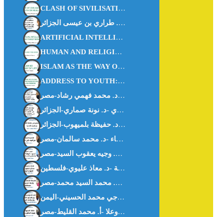
CLASH OF SIVILISATIONS MYTH OR REALITY – Abu Hisham Al-Idrisi- Algeria
ARTIFICIAL INTELLIGENCE AND FAMILY BONDS -DR. KHEIRA M’HAMEDI BOUZINA-ALGERIA-
HUMAN AND RELIGION -DR. ZAHIA HAOUICHI-ALGERIA-
ISLAM AS THE WAY OF LIFE -Ms. WISSAL HANOUF-MALAYSIA
ADDRESS TO YOUTH: BETWEEN FASCINATION AND AWARENESS – DR. NOUNA.SAMMARI-ALGERIA