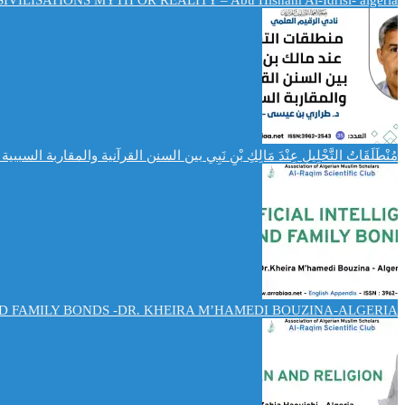
IVILISATIONS MYTH OR REALITY – Abu Hisham Al-Idrisi- algeria
مُنْطَلَقَاتُ التَّحْلِيلِ عِنْدَ مَالِكِ بْنِ نَبِي بين السنن القرآنية والمقاربة ا
ND FAMILY BONDS -DR. KHEIRA M’HAMEDI BOUZINA-ALGERIA-