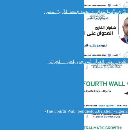
النَّرجسيَّة والمُعجَم د.محمد جمعة الدِّربيّ -مصر-
العُدوان على القرآن أ.بن جدو بلخير – الجزائر-
The Fourth Wall. bendjedou.belkheir -algeria-