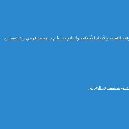
التقنية والأبعاد الأخلاقية والقانونية” -أ.م.د. محمد فهمي رشاد-مصر-
. نونة صماري-الجزائر-