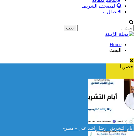
ساهم بمقالة
المصحف الشريف
الاتصال بنا
Home
البحث
حصريا
أيام التشريق . رضا راشد علي – مصر-