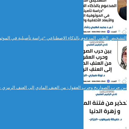
التشخيص الطبي المدعوم بالذكاء الاصطناعي “دراسة تأصيلية في الموثوقية 
بين حرب الصواريخ وحرب العقول: من العنف المادي إلى العنف الرمزي -د