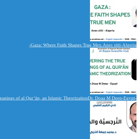
Gaza: Where Faith Shapes True Men.Anes stiti-Algeria-
-Delivering the True Meanings of al Qur’ān, an Islamic TheorizationDr. Doaa M Deep-Egypt