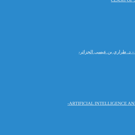
CLASH OF S
لسببية – د. طراري بن عيسى الجزائر-
ARTIFICIAL INTELLIGENCE A