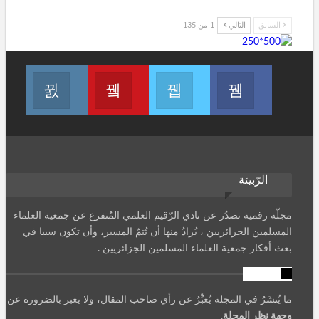
السابق
التالي
1 من 135
انظم لنا على فيسبوك
انظم لنا على تويتر
Join us on Youtube
انضم لنا على انستاغر
الرّبيئة
مجلّة رقمية تصدُر عن نادي الرّقيم العلمي المُتفرع عن جمعية العلماء
المسلمين الجزائريين ، يُرادُ منها أن تُتمّ المسير، وأن تكون سببا في
بعث أفكار جمعية العلماء المسلمين الجزائريين .
تنويه
ما يُنشَرُ في المجلة يُعبِّرُ عن رأي صاحب المقال، ولا يعبر بالضرورة عن
وجهة نظر المجلة
.