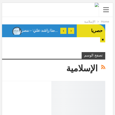
Home
الإسلامية
حصريا
أيام التشريق . رضا راشد علي – مصر-
Gaza: Where Faith Shapes True Men.Anes Stiti-Algeria-
تصفح الوسم
الإسلامية