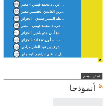
قراءة في كتاب: “منهاج تدريس الفقه: دراسة تاريخية تربوية”.د. أشرف بن عبد القادر مرادي
تطوير تقنيات إعادة تدوير البلاستيك في صناعة التعبئة والتغليف: التحديات والحلول. د. علي ابراهيم داود جابر
تصفح الوسم
أنموذجا