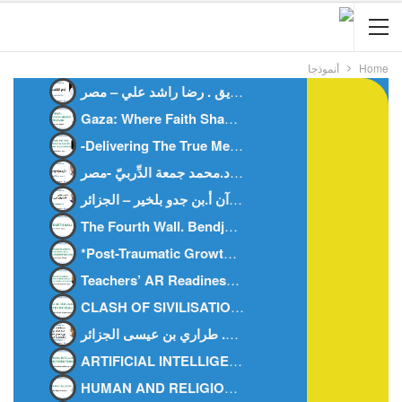
Home
أنموذجا
أيام التشريق . رضا راشد علي – مصر-
Gaza: Where Faith Shapes True Men.Anes Stiti-Algeria-
-Delivering The True Meanings Of Al Qur’ān, An Islamic TheorizationDr. Doaa M Deep-Egypt
النَّرجسيَّة والمُعجَم د.محمد جمعة الدِّربيّ -مصر-
العُدوان على القرآن أ.بن جدو بلخير – الجزائر-
The Fourth Wall. Bendjedou.belkheir -algeria-
*Post-Traumatic Growth: How Today’s Youth Can Rise Stronge
Teachers’ AR Readiness AR Integration In Science AR Readiness In Primary Education.-Dr. Mohamed Fahmy Rashad.Egypt.
CLASH OF SIVILISATIONS MYTH OR REALITY – Abu Hisham Al-Idrisi- Algeria
ARTIFICIAL INTELLIGENCE AND FAMILY BONDS -DR. KHEIRA M’HAMEDI BOUZINA-ALGERIA-
HUMAN AND RELIGION -DR. ZAHIA HAOUICHI-ALGERIA-