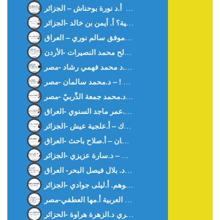
كيف أحببت العربية؟ أ. أيمن بن خالد -الجزائر-
ديمقراطية في غابة د. موفق سالم نوري – العراق –
المنقوص عند رجال القانون – د.محمد جمعة الدِّربيّ -مصر-
الحضارة تبنى بالوعي المشترك – أ.علجية عيش -الجزائر-
أمهات الأرض سلطان – أ.صلاح باحث -العراق-
بين الحقيقة و الوهم. أ.ليلى جوادي -الجزائر-
وداعا آمنة خنفري د.الزهرة هراوة -الحزائر-