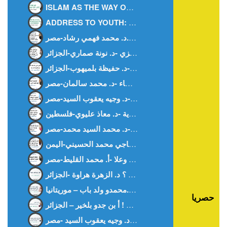
ISLAM AS THE WAY OF LIFE -Ms. WISSAL HANOUF-MALAYSIA
ADDRESS TO YOUTH: BETWEEN FASCINATION AND AWARENESS – DR. NOUNA.SAMMARI-ALGERIA
هل بفقد المرء ظله ؟ د. الزهرة هراوة -الجزائر-
حصريا
غزة بيننا و بينهم ! أ بن جدو بلخير – الجزائر –