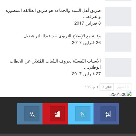
طريق أهل السنة والجماعة هو طريق الطائفة المنصورة
والفرقة…
8 فبراير, 2017
وقفة مع الإصلاح التربوي – د.عبدالقادر فضيل
26 فبراير, 2017
الأسباب النّفسيّة لعزوف الشّباب المُتدَيّن عن الخطاب
الوطني…
27 فبراير, 2017
السابق
التالي
1 من 135
انظم لنا على فيسبوك
انظم لنا على تويتر
Join us on Youtube
انضم لنا على