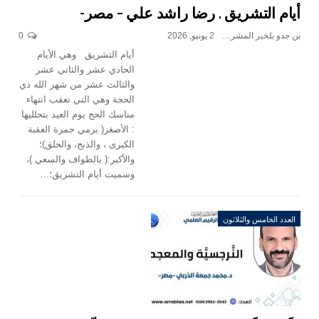
أيام التشريق . رضا راشد علي – مصر-
بن جدو بلخير المشرف العام
2 يونيو, 2026
0
أيام التشريق وهي الأيام
الحادي عشر والثاني عشر
والثالث عشر من شهر الله ذي
الحجة وهي التي تعقب انتهاء
مناسك الحج يوم العيد بتحلليها
: الأصغر( برمي جمرة العقبة
الكبرى ، والذبح، والحلق)؛
والأكبر:( بالطواف والسعي )،
وسميت أيام التشريق؛…
العدد الخامس والثلاثون