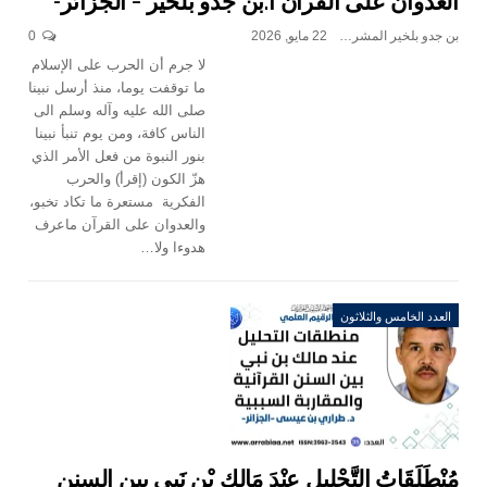
العُدوان على القرآن أ.بن جدو بلخير – الجزائر-
بن جدو بلخير المشرف العام
22 مايو, 2026
0
لا جرم أن الحرب على الإسلام
ما توقفت يوما، منذ أرسل نبينا
صلى الله عليه وآله وسلم الى
الناس كافة، ومن يوم تنبأ نبينا
بنور النبوة من فعل الأمر الذي
هزّ الكون (إقرأ) والحرب
الفكرية مستعرة ما تكاد تخبو،
والعدوان على القرآن ماعرف
هدوءا ولا…
العدد الخامس والثلاثون
مُنْطَلَقَاتُ التَّحْلِيلِ عِنْدَ مَالِكِ بْنِ نَبِي بين السنن