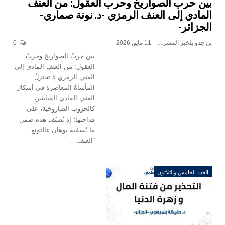
بين حرب الصواريخ وحرب العقول: من العنف
المادي إلى العنف الرمزي -د. نونة صماري-
الجزائر-
بن جدو بلخير المشرف العام
11 مايو, 2026
0
بين حربُ الصواريخ وحربُ
العقول: من العنفِ المادي إلى
العنفِ الرمزي لا تختزلُ
المأساةُ المعاصرة في أشكال
العنفِ المادي المباشر،
كالحروب الصاروخية، على
فداحتها؛ إذ تُصنَّف هذه ضمن
ما يُسمّيه يوهان غالتونغ
“العنف…
العدد الخامس والثلاثون