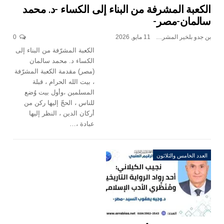
الكعبة المشرفة من البناء إلى الكساء -د. محمد
سالمان-مصر-
بن جدو بلخير المشرف العام
11 مايو, 2026
0
الكعبة المشرّفة من البناء إلى
الكساء د. محمد سالمان
(مصر) مقدمة الكعبة المشرّفة
، بيت الله الحرام ، قبلة
المسلمين ،وأول بيت وُضع
للناس ، الحجّ إليها ركن من
أركان الدين ، النظر إليها
عبادة ،…
العدد الخامس والثلاثون