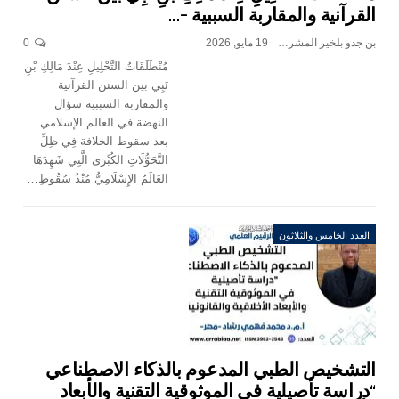
القرآنية والمقاربة السببية –…
بن جدو بلخير المشرف العام
19 مايو, 2026
0
مُنْطَلَقَاتُ التَّحْلِيلِ عِنْدَ مَالِكِ بْنِ
نَبِي بين السنن القرآنية
والمقاربة السببية سؤال
النهضة في العالم الإسلامي
بعد سقوط الخلافة فِي ظِلِّ
التَّحَوُّلَاتِ الكُبْرَى الَّتِي شَهِدَهَا
العَالَمُ الإِسْلَامِيُّ مُنْذُ سُقُوطِ…
العدد الخامس والثلاثون
التشخيص الطبي المدعوم بالذكاء الاصطناعي
“دراسة تأصيلية في الموثوقية التقنية والأبعاد