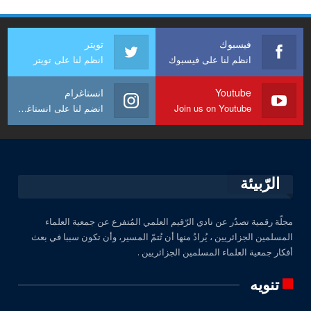
فيسبوك
تويتر
انظم لنا على فيسبوك
انظم لنا على تويتر
Youtube
انستاغرام
Join us on Youtube
انضم لنا على انستاغرام
الرّبيئة
مجلّة رقمية تصدُر عن نادي الرّقيم العلمي المُتفرع عن جمعية العلماء
المسلمين الجزائريين ، يُرادُ منها أن تُتمّ المسير، وأن تكون سببا في بعث
أفكار جمعية العلماء المسلمين الجزائريين .
تنويه