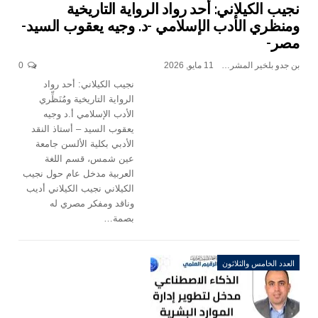
نجيب الكيلاني: أحد رواد الرواية التاريخية
ومنظري الأدب الإسلامي -د. وجيه يعقوب السيد-
مصر-
بن جدو بلخير المشرف العام
11 مايو, 2026
0
نجيب الكيلاني: أحد رواد
الرواية التاريخية ومُنَظِّري
الأدب الإسلامي أ.د وجيه
يعقوب السيد – أستاذ النقد
الأدبي بكلية الألسن جامعة
عين شمس، قسم اللغة
العربية مدخل عام حول نجيب
الكيلاني نجيب الكيلاني أديب
وناقد ومفكر مصري له
بصمة…
العدد الخامس والثلاثون