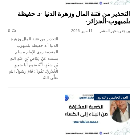
التحذير من فتنة المال وزهرة الدنيا -د. حفيظة
بلميهوب-الجزائر-
بن جدو بلخير المشرف العام
11 مايو, 2026
0
التحذير من فتنة المال وزهرة
الدنيا أ.د حفيظة بلميهوب
المقدمة روى الإمام مسلم
بسنده عَنْ عِيَاضِ بْنِ عَبْدِ اللهِ
بْنِ سَعْدٍ، أَنَّهُ سَمِعَ أَبَا سَعِيدٍ
الْخُدْرِيَّ، يَقُولُ: قَامَ رَسُولُ اللهِ
صَلَّى اللهُ…
العدد الخامس والثلاثون