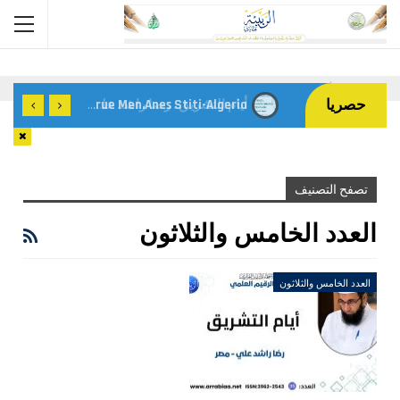
Home
أعداد المجلة
العدد الخامس والثلاثون
حصريا
Gaza: Where Faith Shapes True Men.Anes Stiti-Algeria-
تصفح التصنيف
العدد الخامس والثلاثون
العدد الخامس والثلاثون