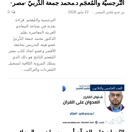
النَّرجسيَّة والمُعجَم د.محمد جمعة الدِّربيّ -مصر-
بن جدو بلخير المشرف العام
22 مايو, 2026
0
النرجسية والمُعجم: قراءة
نقدية في صناعة المعاجم
العربية المعاصرة
بقلم:
الدكتور محمد جمعة الدِّربيّ
عضو هيئة التدريس بجامعة
الأقصر وعضو اتحاد كتاب مصر
المُعجم الناجح هو ذلك الذي
يمتلك المرونة الكافية لتسجيل
المُفردات والتراكيب
…
العدد الخامس والثلاثون