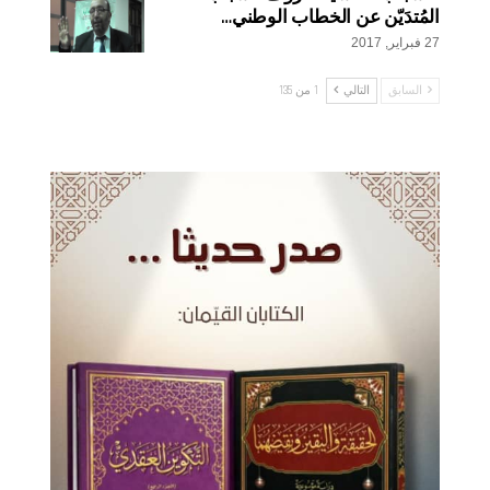
المُتدَيّن عن الخطاب الوطني…
27 فبراير, 2017
السابق
التالي
1 من 135