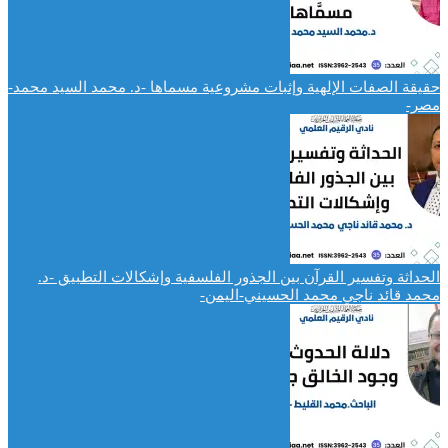
حقيقة الصفات الإلهية وإثبات مشروعية مسماها -د. محمد السيد محمد-
مصر-
الحداثة وتفسير القرآن بين الجذور الفلسفية وإشكالات التطبيق -د.
محمد قائد ناجي محمد الحسيني-اليمن-