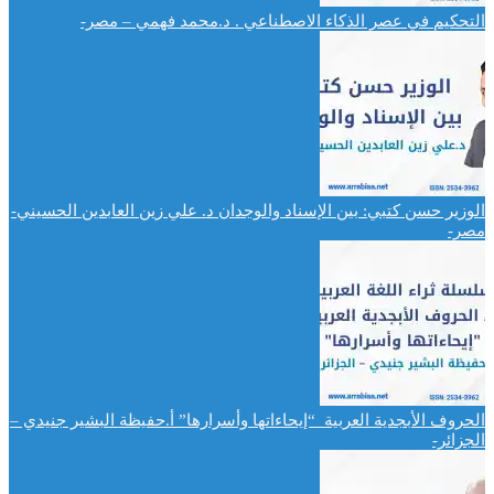
التحكيم في عصر الذكاء الاصطناعي . د.محمد فهمي – مصر-
الوزير حسن كتبي: بين الإسناد والوجدان د. علي زين العابدين الحسيني-
مصر-
الحروف الأبجدية العربية “إيحاءاتها وأسرارها” أ.حفيظة البشير جنيدي –
الجزائر-