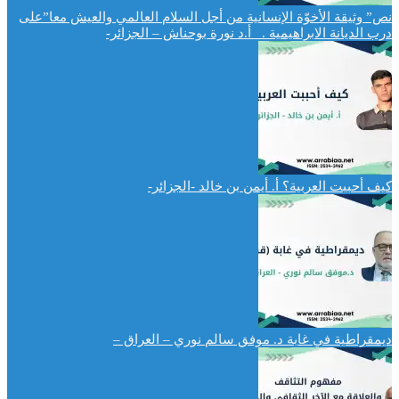
نص” وثيقة الأخوّة الإنسانية من أجل السلام العالمي والعيش معا”على
درب الديانة الابراهيمية . أ.د نورة بوحناش – الجزائر-
كيف أحببت العربية؟ أ. أيمن بن خالد -الجزائر-
ديمقراطية في غابة د. موفق سالم نوري – العراق –