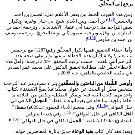
يرجع إلى المحقِّق
.
ومن هذه العيوب الخلط بين بعض الأعلام مثل: الحسن بن أحمد،
)
[12]
(
والحسين
بن أحمد، وبين الأبذي شيخ أبي حيان وغيره! وتكرار
بعض التراجم مثل: ترجمة أبي عثمان الأشنانداني، وترجمة أحمد بن
المبارك بن نوفل، وترجمة ميمون(أبي توبة) النحويّ، وترجمة يوسف
)
[13]
(
بن أحمد بن طاوس
!
وأما أخطاء التحقيق فمنها تكرار المحقِّق رقم(1287) مع ترجمتين
متتابعتين! ولا شكَّ أن هذه الأخطاء بنوعيها تؤثِّر على صحة عدد
التراجم التي بلغت – حسب ترقيم المحقق- 2209 ترجمة! ولعلَّ هذه
الأخطاء تحفِّز على مطالعة تحقيق الدكتور علي محمد عمر الصادر
عن مكتبة الخانجي بالقاهرة عام 2005م.
وأوصي الشُّداة من الباحثين والمحقِّقين
بثراء مصادرهم عند الترجمة
لشخص معيَّن أو البحث عن عنوان محدَّد؛ فلا يصحُّ الاستغناء بكتاب
واحد مهما كانت الثقة فيه؛ ويمكن التمثيل- ويكفي من القلادة ما
أحاط بالجِيد- بما جاء في بغية الوعاة بلفظ: ”
المجمل
الكافي في
)
[14]
(
خلل القوافي”
، وفي معجم الأدباء للحموي(ت626ه) بلفظ: ”
)
[15]
(
الحَل
الكافي في خَلَل القوافي”
، وفي هدية العارفين
)
[16]
(
للبغداديّ(ت1339ه) بلفظ:”
الجمل
الكافي في خلل القوافي”
!
وبعد؛ فقد كان كتاب
بغية الوعاة
جديرًا بإثارة المعاصرين حوله؛