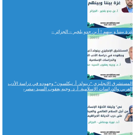
غزة بيننا و بينهم ! أ بن جدو بلخير – الجزائر –
المستشرق الإنجليزي “رينولد. أ. نيكلسون” وجهوده في دراسة الأدب
العربي والدراسات الإسلامية. أ. د. وجيه يعقوب السيد -مصر-