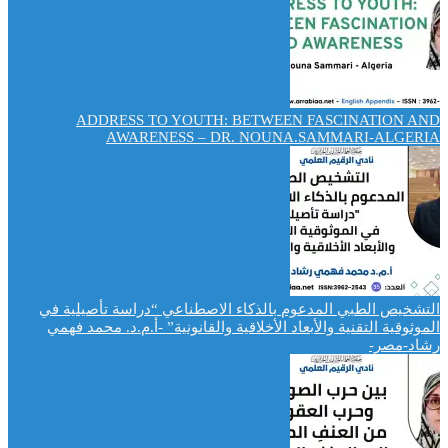
ADDRESS TO YOUTH: BETWEEN FASCINATION AND
AWARENESS – DR. NOUNA.SAMMARI-ALGERIA
التشخيص الطبي المدعوم بالذكاء الاصطناعي “دراسة تأصيلية في
الموثوقية التقنية والأبعاد الأخلاقية والقانونية” -أ.م.د. محمد فهمي
رشاد-مصر-