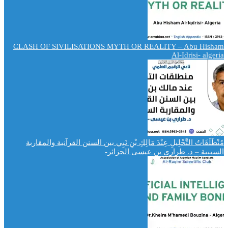
CLASH OF SIVILISATIONS MYTH OR REALITY – Abu Hisham
Al-Idrisi- algeria
مُنْطَلَقَاتُ التَّحْلِيلِ عِنْدَ مَالِكِ بْنِ نَبِي بين السنن القرآنية والمقاربة
السببية – د. طراري بن عيسى الجزائر-