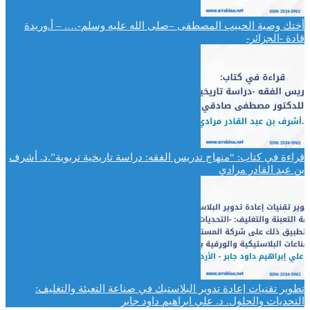
أختك وصية الحبيب المصطفى –صلى الله عليه وسلم-…. – أ.وريدة
قادة -الجزائر-
قراءة في كتاب: “منهاج تدريس الفقه: دراسة تاريخية تربوية”.د. أشرف
بن عبد القادر مرادي
تطوير تقنيات إعادة تدوير البلاستيك في صناعة التعبئة والتغليف:
التحديات والحلول. د. علي ابراهيم داود جابر