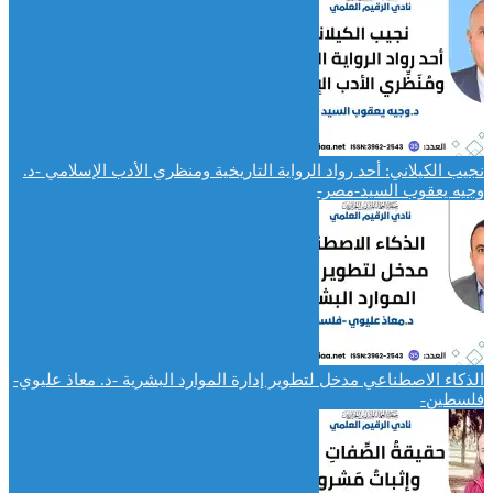
نجيب الكيلاني: أحد رواد الرواية التاريخية ومنظري الأدب الإسلامي -د.
وجيه يعقوب السيد-مصر-
الذكاء الاصطناعي مدخل لتطوير إدارة الموارد البشرية -د. معاذ عليوي-
فلسطين-