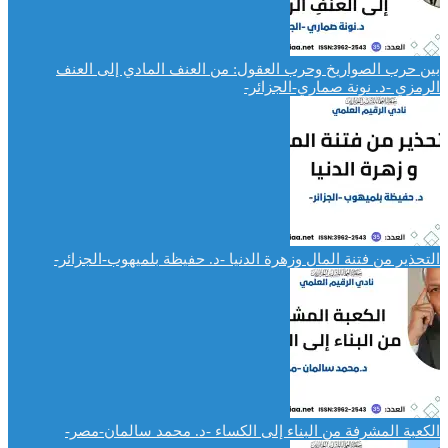
بين حرب الصواريخ وحرب العقول: من العنف المادي إلى العنف
الرمزي -د. نونة صماري-الجزائر-
التحذير من فتنة المال وزهرة الدنيا -د. حفيظة بلميهوب-الجزائر-
الكعبة المشرفة من البناء إلى الكساء -د. محمد سالمان-مصر-