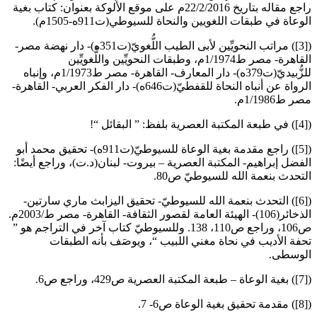
راجع مقاله بتاريخ 22/2/2016م على موقع الألوكة بعنوان: كتاب بغية
الوعاة في طبقات اللغويين والنحاة للسيوطي(ت911ه-1505م).
([3]) مراتب النحويِّين لأبى الطيب اللُّغويّ(ت351ه)- دار نهضة مصر-
القاهرة- مصر ط1/1974م، وطبقات النحويِّين واللُّغويِّين
للزُّبيديّ(ت379ه)- دار المعارف- القاهرة- مصر ط1/1973م، وإنباه
الرواة عن أنباه النحاة للقفطيّ(ت646ه)- دار الفكر العربي- القاهرة-
مصر ط1/1986م.
([4]) في طبعة المكتبة العصرية بلفظ: ” البقائل “!
([5]) راجع مقدمة بغية الوعاة للسيوطيّ(ت911ه)- تحقيق محمد أبو
الفضل إبراهيم- المكتبة العصرية – بيروت- لبنان(د.ت)، وراجع أيضًا:
التحدث بنعمة الله للسيوطيّ ص80.
([6]) التحدث بنعمة الله للسيوطيّ- تحقيق اليزابث ماري سارتين-
الذخائر(106)- الهيئة العامة لقصور الثقافة- القاهرة- مصر ط/2003م.
ص106، وراجع ص110، 138. وللسيوطيّ كتاب آخر في التراجم هو ”
تحفة الأديب في نحاة مغني اللبيب “، ويوصَف بأنه الطبقات
الوسطى.
([7]) بغية الوعاة – طبعة المكتبة العصرية ص429، وراجع ص6.
([8]) مقدمة تحقيق بغية الوعاة ص6- 7.