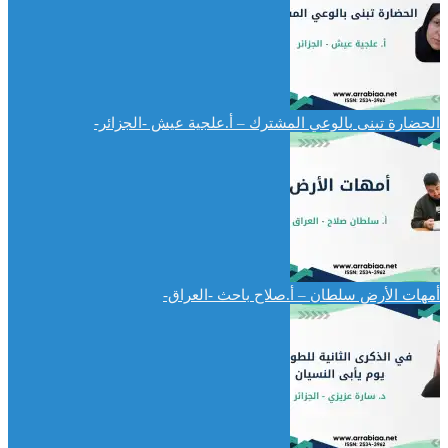
الحضارة تبنى بالوعي المشترك – أ.علجية عيش -الجزائر-
أمهات الأرض سلطان – أ.صلاح باحث -العراق-