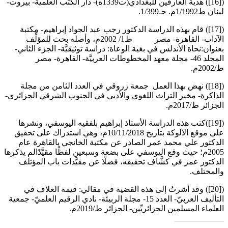
([16]) هدية العارفين للبغدادي(ت1339ه)- دار الكتب العلمية- بيروت-
لبنان ط1/1992م. جـ1/399.
([17]) قام بهذه الدراسة الدكتور رجب عبد الجواد إبراهيم- مكتبة
الآداب- القاهرة- مصر ط1/ 2002م، وأصله بحث للمؤلِّف
بعنوان:نحاة الأندلس في بغية الوعاة: دراسة توثيقيَّة- الجزء الثاني-
المجلد 46- مجلة معهد المخطوطات العربيَّة- القاهرة- مصر
ط/2002م.
([18]) نهض بهذا العمل جمعة زروقي في العدد الثامن من مجلة
الذاكرة- مخبر التراث اللغوي والأدبي في الجنوب الشرقي الجزائري-
الجزائر ط/2017م.
([19])كتب هذه الدراسة الأستاذ إبراهيم بلفقيه اليوسفي، ونشرها
على موقع الألوكة بتاريخ 10/11/2018م، وهي استدراك على تحقيق
الدكتور علي محمد عمر الصادر عن مكتبة الخانجي بالقاهرة عام
2005م؛ حيث وقع اليوسفي على بضعة وسبعين لفظًا مقيَّدًالم يذكرها
الدكتور عمر في كشَّاف تحقيقه، فضلًا عن مقيَّدات باب المؤتلف
والمختلف.
([20]) وقد أشرتُ إلى هذه القضية في مقالي: قيمة الغلاف في
التأليف العربيّ- العدد 15- مجلة الربيئة- نادي الرقيم العلميّ- جمعية
العلماء المسلمين الجزائريِّين- الجزائر ط/2019م.