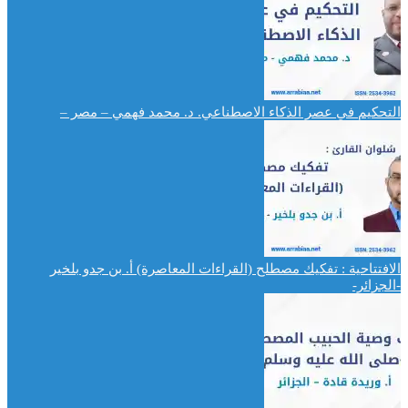
التحكيم في عصر الذكاء الاصطناعي. د. محمد فهمي – مصر –
الافتتاحية : تفكيك مصطلح (القراءات المعاصرة) أ. بن جدو بلخير
-الجزائر-