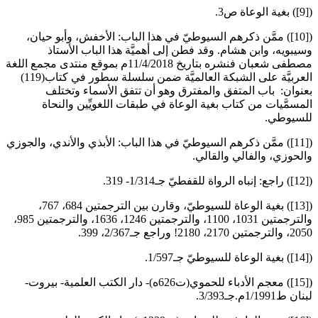
([9]) بغية الوعاة ص3.
([10]) ممَّن ذكرهم السيوطيّ في هذا الباب: الأخفش، وأبو حيان،
وسيبويه، وابن هشام. وقد فطن إلى أهميَّة هذا الباب الأستاذ
مصطفى شعبان فنشره بتاريخ 11/4/2018م بموقع منتدى مجمع اللغة
العربيَّة على الشبكة العالميَّة ضمن سلسلة سطور في كتاب(119)
بعنوان: باب المتفق والمفترق وهو أن تتفق الأسماء وتختلف
المسمَّيات من كتاب بغية الوعاة في طبقات اللغويِّين والنحاة
للسيوطي.
([11]) ممَّن ذكرهم السيوطيّ في هذا الباب: الأبذي والأندي، والجوزي
والحوزي، والفالي والقالي.
([12]) راجع: إنباه الرواة للقفطيّ جـ1/314- 319.
([13]) بغية الوعاة للسيوطيّ، وقارن بين الترجمتين 684، 767،
والترجمتين 1031، 1100، والترجمتين 1246، 1636، والترجمتين 985،
2050، والترجمتين 2170، 2180! وراجع جـ2/367، 399.
([14]) بغية الوعاة للسيوطيّ جـ1/597.
([15]) معجم الأدباء للحموي(ت626ه)- دار الكتب العلمية- بيروت-
لبنان ط1/1991م.جـ3/393.