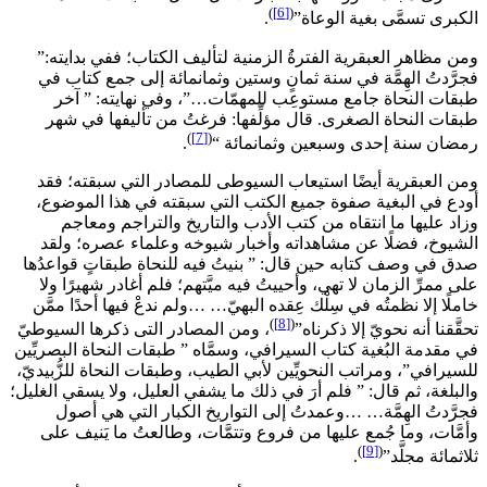
)
[6]
(
الكبرى تسمَّى بغية الوعاة”
.
ومن مظاهر العبقرية الفترةُ الزمنية لتأليف الكتاب؛ ففي بدايته:”
فجرَّدتُ الهِمَّة في سنة ثمانٍ وستين وثمانمائة إلى جمع كتاب في
طبقات النحاة جامع مستوعِب للمهمّات…”، وفي نهايته: ” آخر
طبقات النحاة الصغرى. قال مؤلِّفها: فرغتُ من تأليفها في شهر
)
[7]
(
رمضان سنة إحدى وسبعين وثمانمائة “
.
ومن العبقرية أيضًا استيعاب السيوطى للمصادر التي سبقته؛ فقد
أودع في البغية صفوة جميع الكتب التي سبقته في هذا الموضوع،
وزاد عليها ما انتقاه من كتب الأدب والتاريخ والتراجم ومعاجم
الشيوخ، فضلًا عن مشاهداته وأخبار شيوخه وعلماء عصره؛ ولقد
صدق في وصف كتابه حين قال: ” بنيتُ فيه للنحاة طبقاتٍ قواعدُها
على ممرِّ الزمان لا تهي، وأحييتُ فيه ميَّتهم؛ فلم أغادر شهيرًا ولا
خاملًا إلا نظمتُه في سِلْك عِقده البهيّ… …ولم ندعْ فيها أحدًا ممَّن
)
[8]
(
تحقَّقنا أنه نحويّ إلا ذكرناه”
، ومن المصادر التى ذكرها السيوطيّ
في مقدمة البُغية كتاب السيرافي، وسمَّاه ” طبقات النحاة البصريِّين
للسيرافي”، ومراتب النحويِّين لأبي الطيب، وطبقات النحاة للزُّبيديّ،
والبلغة، ثم قال: ” فلم أرَ في ذلك ما يشفي العليل، ولا يسقي الغليل؛
فجرَّدتُ الهِمَّة… …وعمدتُ إلى التواريخ الكبار التي هي أصول
وأمَّات، وما جُمع عليها من فروع وتتمَّات، وطالعتُ ما يَنيف على
)
[9]
(
ثلاثمائة مجلَّد”
.