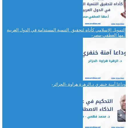
التمويل الإسلامي كأداه لتحقيق التنمية المستدامة في الدول العربية
أ.مها العطفي-مصر-
وداعا آمنة خنفري د.الزهرة هراوة -الحزائر-