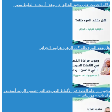
دلالة الحدوث على وجود الخالق جل وعلا -أ. محمد القليط-مصر-
هل بفقد المرء ظله ؟ د. الزهرة هراوة -الجزائر-
وجوب مراعاة القصد في الألفاظ الصريحة التي تتضمن الردة. أ.محمدو
ولد باب – موريتانيا –