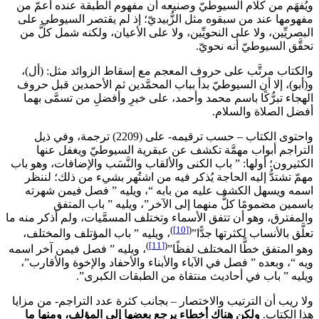
ويُفهَم من كلام السيوطيّ وصنيعه أن مفهوم الطبقة عنده أعمّ من
مفهومها عند من سبقوه مثل الزُّبيديّ؛ إذ لم يقتصر السيوطي على
البصريِّين، ولا على النحويِّين، ولا على الأعيان، ولكنه شمل كلَّ من
تحقَّق السيوطيّ أنه نحويّ.
والكتاب مرتَّب على حروف المعجم مع إسقاط الزوائد مثل: (أل)،
و(أبو)، إلا أن السيوطيّ بدأ بباب المحمَّدين ثم الأحمدين قبل حروف
الهجاء تبرُّكًا باسم محمد وأحمد، على خيرِ وأفضلِ من تسمَّى بهما
أفضل الصلاة والسلام.
واحتوى الكتاب – حسب ترقيمه- على (2209) ترجمة، وفي ذيل
التراجم أبواب مهمَّة تكشف عن عبقرية السيوطيّ ويغفل عنها
الكثيرون؛ أولها: ” باب الكنى والألقاب والنَّسَب والإضافات، وهو باب
مهمّ تشتدُّ إليه الحاجة يُذكر فيه من اشتُهر بشيء من ذلك؛ لننظر
اسمه ويسهل الكشف عليه من بابه “، ويليه ” فصل فيمن شهرته
باسمين مضمومًا كلٌّ منهما إلى الآخر”، ويليه ” باب المتفق
والمفترق، وهو أن تتفق الأسماء وتختلف المسمَّيات، ولم أذكر منه ما
)
[10]
(
تعلَّق بالأنساب لكثرتها جدًّا”
، ويليه ” باب المؤتلف والمختلف،
)
[11]
(
وهو المتفق خطًّا المختلف لفظًا”
، ويليه ” فصل فيمن آخر اسمه
ويه “، وبعده ” فصل في الآباء والأبناء والأحفاد والإخوة والأقارب”،
ويليه ” باب في أحاديث منتقاة من الطبقات الكبرى”.
ولا ريب أن الترتيب والاختصار – بجانب كثرة عدد التراجم- من مزايا
هذا الكتاب.
ولكن هناك أخطاء يرجع بعضها إلى المؤلف، ومنها ما