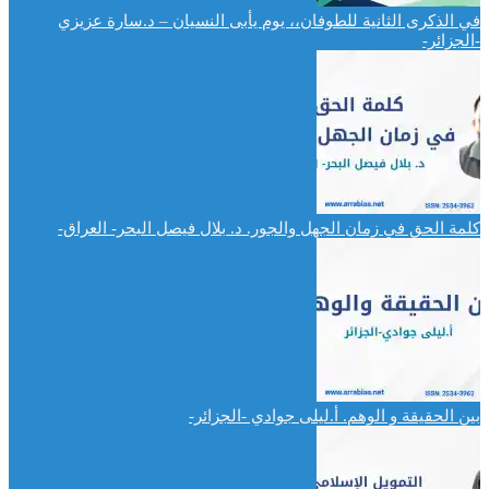
في الذكرى الثانية للطوفان،، يوم يأبى النسيان – د.سارة عزيزي
-الجزائر-
كلمة الحق في زمان الجهل والجور. د. بلال فيصل البحر- العراق-
بين الحقيقة و الوهم. أ.ليلى جوادي -الجزائر-