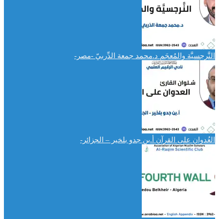
النَّرجسيَّة والمُعجَم د.محمد جمعة الدِّربيّ -مصر-
العُدوان على القرآن أ.بن جدو بلخير – الجزائر-