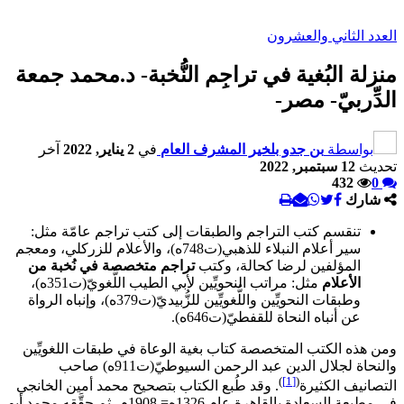
العدد الثاني والعشرون
منزلة البُغية في تراجِم النُّخبة- د.محمد جمعة
الدِّربيّ- مصر-
بواسطة
بن جدو بلخير المشرف العام
في
2 يناير, 2022
آخر
تحديث
12 سبتمبر, 2022
432
0
شارك
تنقسم كتب التراجم والطبقات إلى كتب تراجم عامّة مثل:
سير أعلام النبلاء للذهبي(ت748ه)، والأعلام للزركلي، ومعجم
المؤلفين لرضا كحالة، وكتب
تراجم متخصصة في نُخبة من
الأعلام
مثل: مراتب النحويِّين لأبي الطيب اللُّغويّ(ت351ه)،
وطبقات النحويِّين واللُّغويِّين للزُّبيديّ(ت379ه)، وإنباه الرواة
عن أنباه النحاة للقفطيّ(ت646ه).
ومن هذه الكتب المتخصصة كتاب بغية الوعاة في طبقات اللغويِّين
والنحاة لجلال الدين عبد الرحمن السيوطيّ(ت911ه) صاحب
)
[1]
(
التصانيف الكثيرة
. وقد طُبع الكتاب بتصحيح محمد أمين الخانجي
في مطبعة السعادة بالقاهرة عام 1326ه= 1908م، ثم حقَّقه محمد أبو