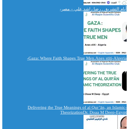
أيام التشريق . رضا راشد علي – مصر-
Gaza: Where Faith Shapes True Men.Anes stiti-Algeria-
-Delivering the True Meanings of al Qur’ān, an Islamic
TheorizationDr. Doaa M Deep-Egypt