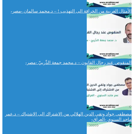
الأمثال العربية من الخرافة الى التهذيب ! – د.محمد سالمان -مصر-
المنقوص عند رجال القانون – د.محمد جمعة الدِّربيّ -مصر-
مصطفى جواد وتقي الدين الهلالي من الاشتراك إلى الاشتباك – د.عمر
ماجد السنوي -العراق-