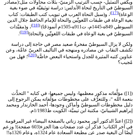
ويكفي التمثيل- حسب الترتيب الزمنيّ- بثلاث محاولات مثل:(مصادر
السيوطيّ في التأريخ لنحاة الأندلس: دراسة توثيقيَّة في ضوء بغية
)
[17]
(
الوعاة)
، و(سبل النحاة العرب في تبويب كتب الطبقات: كتاب
بغية الوعاة في طبقات اللغويِّين والنحاة للإمام الحافظ جلال الدين
)
[18]
(
السيوطي 849ه-1445م، ت911ه-1505م أنموذجًا)
، و(مقيَّدات
)
[19]
(
السيوطيّ في بغية الوعاة في طبقات اللغويِّين والنحاة)
.
ولكن لا يزال السيوطيّ مفخرةُ صعيد مصر في حاجة إلى دراسة
تكشف النقاب عن مصادره ومنهجه في التأليف العربيّ عامَّة، وعن
)
[20]
(
عناوين كتبه المثيرة للجدل واستحياء البعض خاصًّة
؛ فهل من
مُجيب؟
([1]) مؤلَّفاته مذكور معظمها- وليس جميعها- في كتابه ” التحدُّث
بنعمة الله “، وللتعرُّف على مخطوطات مؤلَّفاته يمكن الرجوع إلى
دليل مخطوطات السيوطيّ وأماكن وجودها- أحمد الخازندار ومحمد
إبراهيم الشيبانيّ- مكتبة ابن تيميَّة- الكويت ط1/1983م.
([2]) اعتدَّ الدكتور أنور محمود زناتي بالصفحة البيضاء غير المرقومة
في آخر الكتاب؛ فذكر أن عدد صفحات هذا الجزء(603 صفحة)! وزعم
أيضًا أن البغية صدر عن مطبعة السعادة عام 1324ه، وعام 1326ه!!