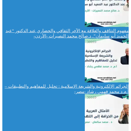
مفهوم التثاقف والعلاقة مع الآخر الثقافي والحضاري عند الدكتور “عبد
الحميد أبو سليمان”. د.صالح محمد النصيرات -الأردن-
الجرائم الإلكترونية والشريعة الإسلامية : تحليل للمفاهيم والتطبيقات –
أ.م.د محمد فهمي رشاد -مصر-