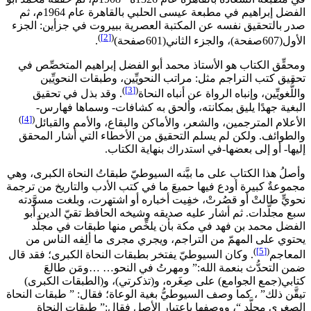
الفضل إبراهيم في مطبعة عيسى الحلبي بالقاهرة عام 1964م، ثم
صدر بالتحقيق نفسه عن المكتبة العصرية ببيروت في جزأين: الجزء
)
[2]
(
الأول(607صفحة)، والجزء الثاني(601صفحة)
.
ومحقِّق الكتاب هو الأستاذ محمد أبو الفضل إبراهيم المتخصِّص في
تحقيق كتب التراجم مثل: مراتب النحويِّين، وطبقات النحويِّين
)
[3]
(
واللُّغويِّين، وإنباه الرواة عن أنباه النحاة
. وقد بذل في تحقيق
البغية جهدًا يليق بمكانته، وألحق به كشافات- وسماها فهارس-
)
[4]
(
الأعلام المترجمين، والشعر، والأماكن والبقاع، والأمم والقبائل
والطوائف. ولكن لم يسلم التحقيق من الأخطاء التي أشار المحقق
إليها- أو إلى بعضها-في استدراك بنهاية الكتاب.
وأصلُ هذا الكتاب على ما بيَّنه السيوطيّ طبقاتُ النحاة الكبرى، وهي
مجموعةٌ كبيرة أودع فيها حميعَ ما في كتب الأدب والتاريخ من ترجمة
نحويٍّ طالتْ أو قصُرتْ، خفِيت أخباره أو اشتهرت، وبلغت مسوَّدته
سبع مجلَّدات. ثم أشار عليه صديقه وشيخه الحافظ تقيّ الدين أبو
الفضل محمد بن فهد في مكة بأن يلخِّص منها طبقات في مجلَّد
يحتوي على المهمّ من التراجم، ويجري مجرى ما ألِفه الناس من
)
[5]
(
المعاجم
. وكان السيوطيّ يفتخر بطبقات النحاة الكبرى؛ فقد قال
ضمن التحدُّث بنعمة الله:” ومهرتُ في النحو… …ومَن طالعَ
كتابي(جمع الجوامع) على صِغَره، و(تذكرتي)، و(الطبقات الكبرى)
تيقَّن ذلك” ، كما وصف السيوطيُّ بغية الوعاة؛ فقال: ” طبقات النحاة
الصغرى مجلَّد “، ووصفها باعتبار الأصل فقال:” طبقات النحاة