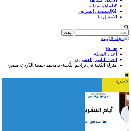
الأعداد السابقة
ساهم بمقالة
المصحف الشريف
الاتصال بنا
Home
أعداد المجلة
العدد الثاني والعشرون
منزلة البُغية في تراجِم النُّخبة- د.محمد جمعة الدِّربيّ- مصر-
حصريا