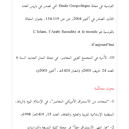
الفرنسية في مجلة Etude Geopolitque التي تصدر في باريس العدد
الثالث الصادر في أكتوبر 2004، ص ص 119-134. وعنوان المقالة
بالفرنسية هو L’Islam, l’Arabi Saoudite et le monde
d’aujourd’hui
10- الأسرة في المجتمع الغربي المعاصر. في مجلة المنار الجديد السنة 6
العدد 24 خريف 2003م (شعبان 1424هـ ـ أكتوبر 2003م)
بحوث محكّمة
1- “لمحات من الاستشراق الأمريكي المعاصر”، في الإسلام اليوم (الرباط:
المنظمة الإسلامية للتربية والعلوم والثقافة، العدد 15، 1419هـ/ 1998م.
2- “هل انتهى الاستشراق حقاً” في مجلة كلية الشريعة والدراسات