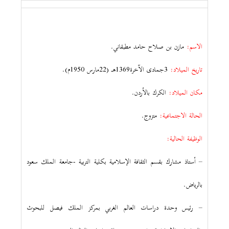
الاسم:
مازن بن صلاح حامد مطبقاني.
تاريخ الميلاد:
3جمادى الآخرة1369هـ (22مارس 1950م).
مكان الميلاد:
الكرك بالأردن.
الحالة الاجتماعية:
متزوج.
الوظيفة الحالية:
– أستاذ مشارك بقسم الثقافة الإسلامية بكلية التربية -جامعة الملك سعود
بالرياض.
– رئيس وحدة دراسات العالم الغربي بمركز الملك فيصل للبحوث