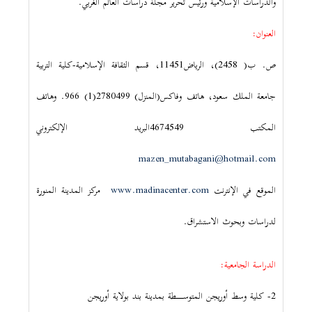
والدراسات الإسلامية ورئيس تحرير مجلة دراسات العالم الغربي.
العنوان:
ص. ب( 2458)، الرياض11451، قسم الثقافة الإسلامية-كلية التربية
جامعة الملك سعود، هاتف وفاكس(المنزل) 2780499(1) 966. وهاتف
المكتب 4674549البريد الإلكتروني
mazen_mutabagani@hotmail.com
الموقع في الإنترنت
www.madinacenter.com
مركز المدينة المنورة
لدراسات وبحوث الاستشراق.
الدراسة الجامعية:
2- كلية وسط أوريجن المتوســـــطة بمدينة بند بولاية أوريجن