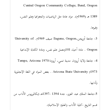
Central Oregon Community College, Bend, Oregon
1389 هـ (1969م). مواد عامة مثل الرياضيات والجغرافيا وعلم النفس،
وغيرها.
3- جامعة أوريجن،Eugene, Oregon صيف 1969م. University of
Oregon . مادة أحياء 101ومعمل علم نفس، ومادة الكتابة الإبداعية
4- جامعة ولاية أريزونا، مدينة تمبي، أريزوناTempe, Arizona 1970-
1973م Arizona State University . بعض المواد في اللغة الإنجليزية
وآدابها.
5-جامعة الملك عبد العزيز، جدة 1394 -1397هـ (بكالوريوس الآداب من
قسم التاريخ -كلية الآداب والعلوم الإسلامية).