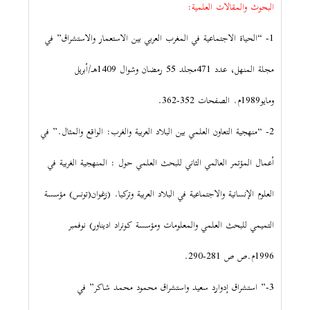
البحوث والمقالات العلمية:
1- “الحياة الاجتماعية في المغرب العربي بين الاستعمار والاستشراق” في
مجلة المنهل، عدد 471مجلد 55 رمضان وشوال 1409هـ/أبريل
ومايو1989م. الصفحات 352-362.
2- “منهجية التعاون العلمي بين البلاد العربية والغرب: الواقع والمثال.” في
أعمال المؤتمر العالمي الثاني للبحث العلمي حول : المنهجية الغربية في
العلوم الإنسانية والاجتماعية في البلاد العربية وتركيا. (زغوان(تونس) مؤسسة
التميمي للبحث العلمي والمعلومات ومؤسسة كونراد اديناور) نوفمبر
1996م.ص ص 281-290.
3-” استشراق إدوارد سعيد واستشراق محمود محمد شاكر” في