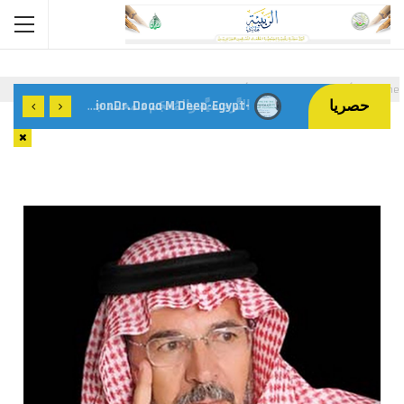
Home
أعداد المجلة
العدد الأول
حصريا
-Delivering The True Meanings Of Al Qur’ān, An Islamic TheorizationDr. Doaa M Deep-Egypt
النَّرجسيَّة والمُعجَم د.محمد جمعة الدِّربيّ -مصر-