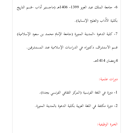
6- جامعة الملك عبد العزيز 1399- 1406هـ (ماجستير آداب -قسم التاريخ
بكلية الآداب والعلوم الإنسانية).
7- كلية الدعوة -المدينة المنورة (جامعة الإمام محمد بن سعود الإسلامية)
قسم الاستشراق، دكتوراه في الدراسات الإسلامية عند المستشرقين.
4رمضان 1414هـ.
دورات علمية:
1- دورة في اللغة الفرنسية (المركز الثقافي الفرنسي بجدة).
2- دورة مكثفة في اللغة العربية بكلية الدعوة بالمدينة المنورة.
الخبرة الوظيفية: