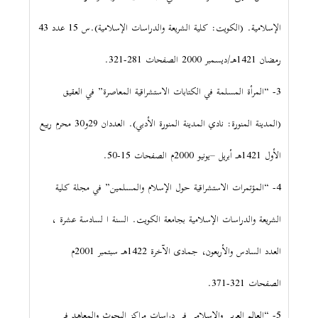
الإسلامية. (الكويت: كلية الشريعة والدراسات الإسلامية).س 15 عدد 43
رمضان 1421هـ/ديسمبر 2000 الصفحات 281-321.
3- “المرأة المسلمة في الكتابات الاستشراقية المعاصرة” في العقيق
(المدينة المنورة: نادي المدينة المنورة الأدبي). العددان 29و30 محرم ربيع
الأول 1421هـ أبريل –يونيو 2000م الصفحات 15-50.
4- “المؤتمرات الاستشراقية حول الإسلام والمسلمين” في مجلة كلية
الشريعة والدراسات الإسلامية بجامعة الكويت. السنة ا لسادسة عشرة ،
العدد السادس والأربعون، جمادى الآخرة 1422هـ سبتمبر 2001م
الصفحات 321-371.
5- “العالم العربي والإسلامي في دراسات مراكز البحوث والمعاهد في