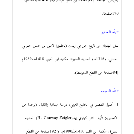
(الرياض: جامعة الإمام محمد بن سعود الإسلامية، 1426هـ/2005م)
170صفحة.
ثانياً- التحقيق
نبش الهذيان من تاريخ جورجي زيدان (تحقيق) لأمين بن حسن حلواني
المدني. (1316هـ) المدينة المنورة: مكتبة ابن القيم، 1410هـ-1989م
(84صفحة من القطع المتوسط).
ثالثاً- الترجمة
1- أصول التنصير في الخليج العربي: دراسة ميدانية وثائقية. (ترجمة من
الانجليزية) تأليف اتش كونوي زيقلرH. Conway Zeigler) المدينة
المنورة: مكتبة ابن القيم 1410هـ/1990م. ( 192صفحة من القطع