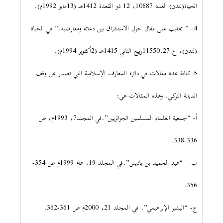
الحياة(لندن) العدد 10687، 12 ذو القعدة 1412هـ (13مايو 1992م).
4- ” تعقيب على مقال حول الاستشراق بين دعاته ومعارضيه.” في الحياة
(لندن)، ع 11550،27ربيع الثاني 1415هـ (2أكتوبر 1994م).
5-كتابة عدة مقالات في دائرة المعارف الإسلامية التي تصدر عن وقف
الديانة التركي. وهذه المقالات هي:
أ- “جمعية العلماء المسلمين الجزائريين”.في المجلد7، 1993م، ص
336-338.
ب – “عبد الحميد بن باديس”.في المجلد 19، عام 1999م ص 354-
356.
ج- “البشير الإبراهيمي”. في المجلد 21، 2000م ص 361-362.