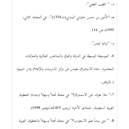
د- ” الطيب العقبي”.
هـ-“الأمين بن حسن حلواني المدني(ت1316)”. في المجلد الثاني،
1995م ص 116.
و- “برنارد لويس”.
6- الموسوعة الوسيطة في الديانة والفرق والمذاهب الفكرية والحركات
المعاصرة. مادة الاستشراق.تصدر عن مركز الدارسات والإعلام (دار اشبيليا
) بالرياض.
7-” ماذا تعرف عن الاستشراق؟” في مجلة أهلاً وسهلاً (جدة) الخطوط
العربية السعودية، جمادى الآخرة /رجب 1419هـ/نوفمبر 1998م.
8- ” متى ينشأ علم الاستغراب؟” في مجلة أهلاً وسهلاً (الخطوط العربية