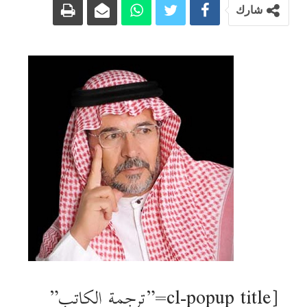
شارك
[cl-popup title=”ترجمة الكاتب”