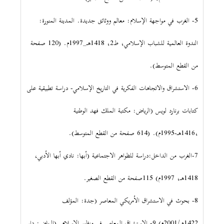
5- الغرب في مواجهة الإسلام: معالم ووثائق جديدة. المدينة المنورة:
الندوة العالمية للشباب الإسلامي، ط2، 1418هـ_1997م. (120 صفحة
من القطع المتوسط).
6- الاستشراق والاتجاهات الفكرية في التاريخ الإسلامي- دراسة تطبيقية على
كتابات برنارد لويس (الرياض: مكتبة الملك فهد الوطنية
،1416هـ-1995م). (614 صفحة من القطع المتوسط).
7-الغرب من الداخل:دراسة للظواهر الاجتماعية (أبها: نادي أبها الأدبي،
1418هـ، 1997م) 115صفحة من القطع الصغير.
8- بحوث في الاستشراق الأمريكي المعاصر (جدة: المؤلف
1422هـ/2001م) 9- الاستشراق المعاصر في منظور الإسلام. (الرياض: دار