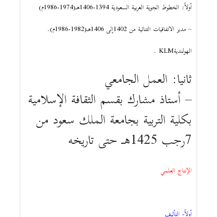
أولاً: الخطوط الجوية العربية السعودية 1394-1406هـ(1974-1986م)
– مدير الاتفاقيات الثنائية من 1402إلى 1406هـ(1982-1986م).
الهولنديةKLM .
ثانيا: العمل الجامعي
– أستاذ مشارك بقسم الثقافة الإسلامية
بكلية التربية بجامعة الملك سعود من
7رجب 1425هـ حتى تاريخه
الإنتاج العلمي
أولاً- التأليف