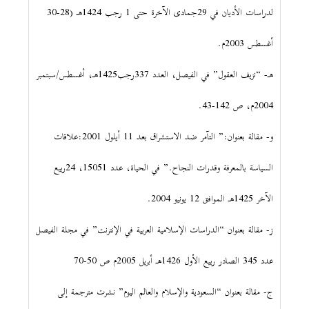
لدراسات الأديان في 29جمادى الآخرة حتى 1 رجب 1424هـ (28-30
أغسطس 2003م.
هـ- “نزيف العقول” في الفيصل، العدد 337رجب1425هـ، أغسطس/سبتمبر
2004م، ص 142-43.
و- مقالة بعنوان:” التآمر ضد الاستشراق بعد 11 أيلول 2001:علاقات
السياسة بالمعرفة وقدرات النجاح.” في الحياة، عدد 15051، 24ربيع
الآخر 1425هـ الموافق 12 يونيو 2004.
ز- مقالة بعنوان “الدراسات الإسلامية العربية في الإنترنت” في مجلة الفيصل
عدد 345 الصادر ربيع الأول 1426هـ أبريل 2005م ص 50-70
ج- مقالة بعنوان “السعودية والإسلام والعالم اليوم” نشرت مترجمة إلى