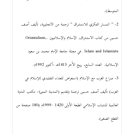
المتوسط).
2- ” المسار الفكري للاستشراق ” ترجمة من الانجليزية، تأليف آصف
حسين من كتاب الاستشراق، الإسلام والإسلاميون .Orientalism,
Islam and Islamists .في مجلة جامعة الإمام محمد بن سعود
الإسـلامية. العدد السابع، ربيع الآخر 1413هـ -أكتوبر 1992م.
3- صراع الغرب مع الإسلام (استعراض للعداء التقليدي للإسلام في
الغرب) تأليف آصف حسين ترجمة وتقديم (المدينة المنورة: مكتب الندوة
العالمية للشباب الإسلامي الطبعة الأولى 1420 –1999م (180 صفحة من
القطع الصغير).