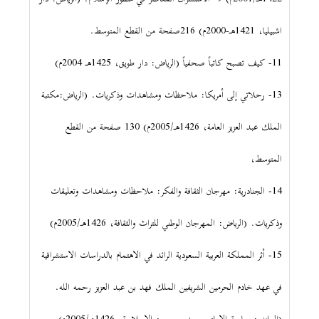
اشبيليا، 1421هـ-2000م) 216صفحة من القطع المتوسط.
11- كيف تصبح كاتباً صحفياً (الرياض: دار طويق، 1425هـ 2004م)
13- رحلاتي إلى أمريكا: ملاحظات ومشاهدات وذكريات. (الرياض:مكتبة
الملك عبد العزيز العامة، 1426هـ/2005م) 130 صفحة من القطع
المتوسط،
14- الجنادرية: مهرجان الثقافة والفكر: ملاحظات ومشاهدات وتعليقات
وذكريات. (الرياض: المهرجان الوطني للتراث والثقافة، 1426هـ/2005م)
15- أثر المملكة العربية السعودية الرائد في الاهتمام بالدراسات الاستشراقية
في عهد خادم الحرمين الشريفين الملك فهد بن عبد العزيز رحمه الله.