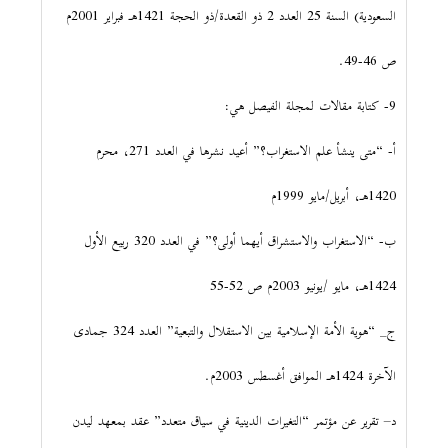
السعودية) السنة 25 العدد 2 ذو القعدة/ذو الحجة 1421هـ فبراير 2001م
ص 46-49.
9- كتابة مقالات لمجلة الفيصل هي:
أ- “متى ينشأ علم الاستغراب؟” أعيد نشرها في العدد 271، محرم
1420هـ، أبريل/مايو 1999م
ب- “الاستغراب والاستشراق أيهما أولى؟” في العدد 320 ربيع الأول
1424هـ، مايو /يونيو 2003م ص 52-55
ج_ “هوية الأمة الإسلامية بين الاستقلال والتبعية” العدد 324 جمادى
الآخرة 1424هـ الموافق أغسطس 2003م.
د– تقرير عن مؤتمر “التغيرات الدينية في سياق متعدد” عقد بمعهد ليدن