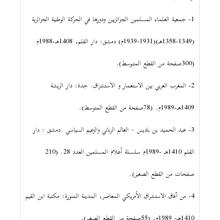
1- جمعية العلماء المسلمين الجزائريين ودورها في الحركة الوطنية الجزائرية
(1349-1358هـ)(1931-1939م) دمشق: دار القلم، 1408هـ-1988م
(300صفحة من القطع المتـوسط).
2- المغرب العربي بين الاستعمار و الاستشراق. جدة: دار الريشة
1409هـ-1989م. (78صفحة من القطع المتوسط).
3- عبد الحميد بن باديس – العالم الرباني والزعيم السياسي .دمشق : دار
القلم 1410هـ -1989م سلسـلة أعلام المسلمين العدد 28. (210
صفحات من القطع الصغير).
4- من آفاق الاستشراق الأمريكي المعاصر، المدينة المنورة: مكتبة ابن القيم
1410هـ- 1989م، (55صفحة من القطع الصغير).