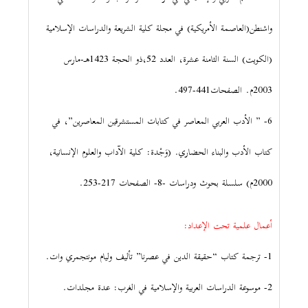
واشنطن(العاصمة الأمريكية) في مجلة كلية الشريعة والدراسات الإسلامية
(الكويت) السنة الثامنة عشرة، العدد 52،ذو الحجة 1423هـ-مارس
2003م. الصفحات441-497.
6- ” الأدب العربي المعاصر في كتابات المستشرقين المعاصرين”، في
كتاب الأدب والبناء الحضاري. (وَجْدة: كلية الآداب والعلوم الإنسانية،
2000م) سلسلة بحوث ودراسات -8- الصفحات 217-253.
أعمال علمية تحت الإعداد:
1- ترجمة كتاب “حقيقة الدين في عصرنا” تأليف وليام مونتجمري وات.
2- موسوعة الدراسات العربية والإسلامية في الغرب: عدة مجلدات.