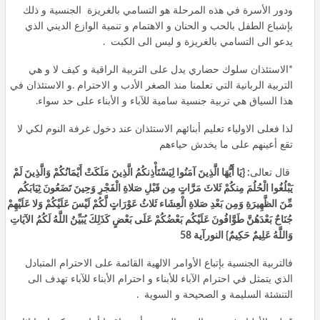
ودور الأسرة في هذه المرحلة هو التسامي بالغريزة الجنسية و ذلك
بإشباع الطفل بالحب و الحنان و الاهتمام و تنمية الوازع الديني الذي
يدعو الى التسامي بالغريزة و ليس الى الكبت .
*الاستئذان سلوك حضاري يدل على التربية الراقية و كيف لا و هي
التربية الربانية التي تعلمنا منذ الصغر الأدب و الاحترام .و الاستئذان في
هذا السياق هي تربية جنسية سامية للآباء و الأبناء على حد سواء.
لذا فعلى الاولياء تعليم أبنائهم الاستئذان عند دخول غرفة النوم لكي لا
تقع أعينهم على ما يخدش حياءهم
قال تعالى
:
{
يَا أَيُّهَا الَّذِينَ آمَنُوا لِيَسْتَأْذِنكُمُ الَّذِينَ مَلَكَتْ أَيْمَانُكُمْ وَالَّذِينَ لَمْ
يَبْلُغُوا الْحُلُمَ مِنكُمْ ثَلاثَ مَرَّاتٍ مِن قَبْلِ صَلاةِ الْفَجْرِ وَحِينَ تَضَعُونَ ثِيَابَكُم
مِّنَ الظَّهِيرَةِ وَمِن بَعْدِ صَلاةِ الْعِشَاء ثَلاثُ عَوْرَاتٍ لَّكُمْ لَيْسَ عَلَيْكُمْ وَلا عَلَيْهِمْ
جُنَاحٌ بَعْدَهُنَّ طَوَّافُونَ عَلَيْكُم بَعْضُكُمْ عَلَى بَعْضٍ كَذَلِكَ يُبَيِّنُ اللَّهُ لَكُمُ الآيَاتِ
وَاللَّهُ عَلِيمٌ حَكِيمٌ
}
النورآية
58
فالتربية الجنسية بإتباع الأوامر الالهية القائمة على الاحترام المتبادل
الذي يتمثل في احترام الآباء للأبناء و احترام الأبناء للآباء تهدف الى
التنشئة السليمة و الصحيحة و السوية .