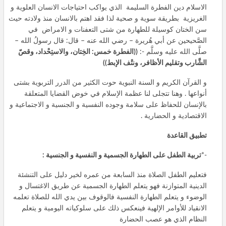
الاسلام دين الفطرة السليمة الذي يواكب احتياجات الانسان العلوية و
الغريزية بطريقة سوية و صحية لذا فقد اهتم بالانسان منذ ولادته حيث
سن الختان كوسيلة للطهارة من شتى التعفنات و الامراض في
الصَّحيحين عن أبي هُريرة – رضي الله عنه – قال: قال رسولُ الله –
صلَّى الله عليه وسلَّم -:
((
الفطرة خمس
:
الخِتان، والاستِحْداد، وقصّ
الشَّارب وتقليم الأظافر، ونتْف الإبط
))
و القرآن الكريم و السنة النبوية حوت الكثير من الدرر التربوية بشتى
أنواعها . وهنا تتجلى لنا عظمة الإسلام في خوض القضايا المتعلقة
بالإنسان للحفاظ على سلامة وجوده النفسية و الجنسية و الاجتماعية و
الاقتصادية و الحضارية .
تطبيق القاعدة
-*
تربية الطفل على الطهارة الجسمية و النفسية و الجنسية :
فتعليم الطفل الصلاة منذ السابعة من عمره لخير دليل على التنشئة
الدينية المتوازنة فهو يتعلم الطهارة الجسمية عن طريق الاغتسال و
الوضوء و يتعلم الطهارة النفسية فالوقوف بين يدي الله للصلاة تعلمه
الانقياد للأوامر الإلهية فينعكس ذلك على سلوكياته اليومية و يتعلم
النظام الذي هو عصب الحضارة