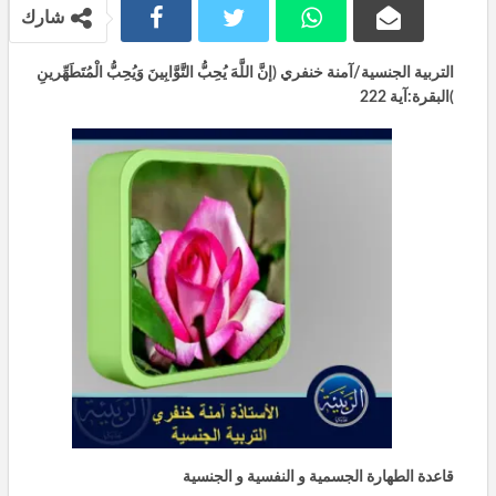
شارك
التربية الجنسية/آمنة خنفري (إنَّ اللَّهَ يُحِبُّ التَّوَّابِينَ وَيُحِبُّ الْمُتَطَهِّرينِ
)البقرة:آية 222
قاعدة
الطهارة الجسمية و النفسية و الجنسية