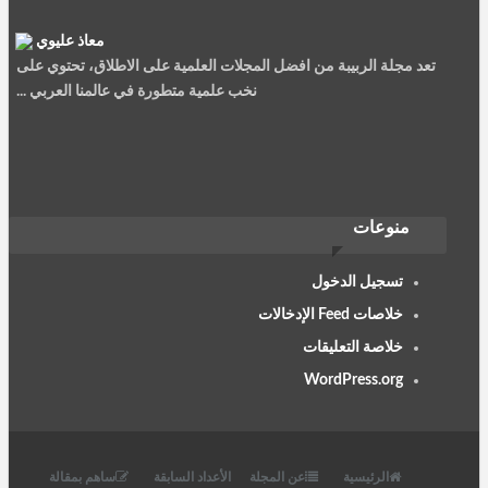
معاذ عليوي
تعد مجلة الربيبة من افضل المجلات العلمية على الاطلاق، تحتوي على
نخب علمية متطورة في عالمنا العربي ...
أيمن العربي أرملي
منوعات
شكرا جزيلا على المواضيع القيمة، استفدت كثيرا منها.
تسجيل الدخول
خلاصات Feed الإدخالات
خلاصة التعليقات
WordPress.org
نصيرة سعيد
الربيئة مجلة جمعية العلماء المسلمين سليلة الشهاب والمنتقد،......
الرئيسية
عن المجلة
الأعداد السابقة
ساهم بمقالة