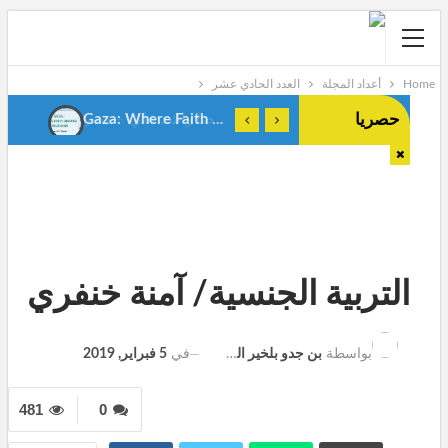
Home
أعداد المجلة
العدد الحادي عشر
حصريا
Gaza: Where Faith Shapes True Men.Anes Stiti-Algeria-
التربية الجنسية/ آمنة خنفري
في
5 فبراير, 2019
بواسطة
بن جدو بلخير المشرف العام
481
0