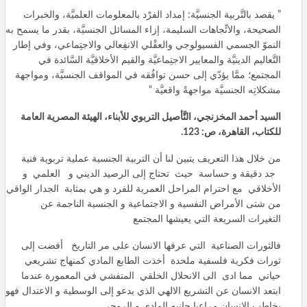
” يقصد بالتَّربية الجنسيَّة: إمداد الفرْد بالمعلومات العلميَّة، والخبرات
الصحيحة، والاتِّجاهات السليمة، إزاء المسائل الجنسيَّة، بقدر ما يسمح به
النموّ الجسمي الفسيولوجي والعقْلي الانفِعالي والاجتِماعي، وفي إطار
التَّعاليم الدينيَّة والمعايير الاجتِماعيَّة والقيم الأخلاقيَّة السَّائدة في
المجتمع؛ ممَّا يؤدّي إلى حسن توافُقه في المواقف الجنسيَّة، ومواجهة
مشكلاتِه الجنسيَّة مواجهةً واقعيَّة
“
السيد أحمد المخزنجي، التَّأصيل التربوي للأبناء، الهيئة المصرية العامة
للكتاب، القاهرة، ص
:
123
.
من خلال هذا التعريف يتبين لنا أن التربية الجنسية عملية تربوية فنية
جد دقيقة و حساسة حيث تحتاج إلى الرصيد الديني و العلمي و
الأخلاقي مع احترام المراحل العمرية للفرد و هي بمثابة الجدار الواقي
من شتى الأمراض النفسية و الاجتماعية و الجنسية الناجمة عن
التغيرات السريعة التي يعيشها المجتمع
فالثورات الصناعية التي عرفها الانسان على مر التاريخ أفضت إلى
ثورات فكرية فلسفية ملحدة أخذت الطابع المادي كمنهاج تشريعي
حياتي مما ادى الى الانحلال الخلقي المتفشي في المعمورة عندما
ابتعد الانسان عن التشريع الالهي الذي يدعو إلى الوسطية و الاعتدال فهو
يخاطب الإنسان مراعيا جانبه المادي و الروحي .