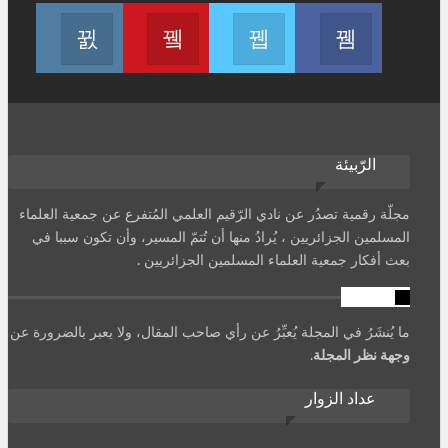
انظم لنا على فيسبوك
انظم لنا على تويتر
Join us on Youtube
انضم لنا
الرّبيئة
مجلّة رقمية تصدُر عن نادي الرّقيم العلمي المُتفرع عن جمعية العلماء
المسلمين الجزائريين ، يُرادُ منها أن تُتمّ المسير، وأن تكون سببا في
بعث أفكار جمعية العلماء المسلمين الجزائريين .
تنويه
ما يُنشَرُ في المجلة يُعبِّرُ عن رأي صاحب المقال، ولا يعبر بالضرورة عن
وجهة نظر المجلة
.
عداد الزوار