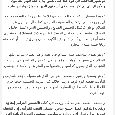
لم تظهر الفاحشة في قوم قط حتى يعلنوا بها إلا فشا فيهم الطاعون
والأوجاع التي لم تكن مضت في أسلافهم الذين مضوا
)
رواه ابن ماجه
*و هما يتصفان بالفطنة و الكياسة فهما لا يخالطان رفقاء السوء مخافة
أن يجروهما إلى ارتكاب المعصية فالجليس كما قال الرسول عليه
السلام نوعان (: (مثل الجليس الصالح، والجليس السوء كمثل حامل
المسك، ونافخ الكير، فحامل المسك إما أن يحذيك (يعطيك)، أو تشترى
منه، أو تجد منه ريحًا طيبة، ونافخ الكير، إما أن يحرق ثيابك، أو تجد منه
ريحًا خبيثة منتة) [البخاري].
*و هو يقتدي بيوسف عليه السلام في عفته و هي تقتدي بمريم عليها
السلام في عفتها و بأمهات المؤمنين في أخلاقهن العالية و في ارتداء
الحجاب الذي يصون كرامتها و يحفظها من التحرش و الاعتداء الجنسي
*و هو يستفيد و يعتبر بالقصص القرآني الذي هو وسيلة ناجعة للتهذيب و
التأديب فقصة قوم لوط درسا أخلاقيا في التربية الجنسية حيث حرم
الله اللواط لأنه يخالف الفطرة السوية من جهة و يدمر المجتمع من
جهة أخرى
و ستبقى القصة القرآنية كما وردت في كتاب
(القصص القرآني إيحاؤه
ونفحاته) للدكتور فضل حسن عباس
( ستبقى القصة القرآنية، إذن الشعلة
تضيء لهذا الإنسان لتصل حاضره بماضيه، وستبقى النفحة الربانية التي