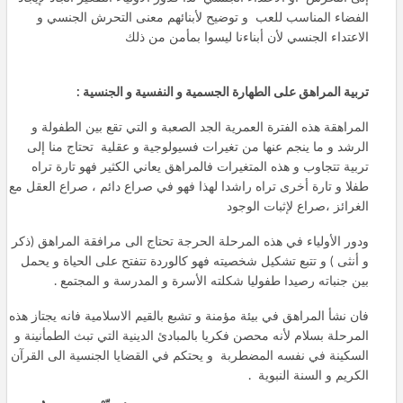
الفضاء المناسب للعب و توضيح لأبنائهم معنى التحرش الجنسي و
الاعتداء الجنسي لأن أبناءنا ليسوا بمأمن من ذلك
تربية المراهق على الطهارة الجسمية و النفسية و الجنسية :
المراهقة هذه الفترة العمرية الجد الصعبة و التي تقع بين الطفولة و
الرشد و ما ينجم عنها من تغيرات فسيولوجية و عقلية تحتاج منا إلى
تربية تتجاوب و هذه المتغيرات فالمراهق يعاني الكثير فهو تارة تراه
طفلا و تارة أخرى تراه راشدا لهذا فهو في صراع دائم ، صراع العقل مع
الغرائز ،صراع لإثبات الوجود
ودور الأولياء في هذه المرحلة الحرجة تحتاج الى مرافقة المراهق (ذكر
و أنثى ) و تتبع تشكيل شخصيته فهو كالوردة تتفتح على الحياة و يحمل
بين جنباته رصيدا طفوليا شكلته الأسرة و المدرسة و المجتمع .
فان نشأ المراهق في بيئة مؤمنة و تشبع بالقيم الاسلامية فانه يجتاز هذه
المرحلة بسلام لأنه محصن فكريا بالمبادئ الدينية التي تبث الطمأنينة و
السكينة في نفسه المضطربة و يحتكم في القضايا الجنسية الى القرآن
الكريم و السنة النبوية .