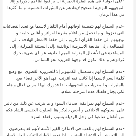
*على الأولياء في هذه الفترة العمرية أن يراقبوا أبناءهم ذكورا و إناثا
لتوجيههم التوجيه الصحيح لإبعادهم عن المثيرات الجنسية و ما أكثرها
في هذا الزمان
-عدم السماح لهم بتمضية اوقاتهم أمام التلفاز لاسيما مع تعدد الفضائيات
التي تغزونا و ما تحمل من افلام مثيرة للغرائز و أغاني خليعة و
توجيههم الى حفظ القرآن الكريم ، إلى حفظ الأشعار الهادفة ، الى
المطالعة ،إلى متابعة الاشرطة الوثائقية ،إلى البستنة المنزلية ، إلى
المساعدة في الأشغال المنزلية المهم ابعادهم عن اي شيء يحرك
غرائزهم و بذلك نكون قد وجهنا الغريزة نحو التسامي .
-عدم السماح لهم باستعمال الكمبيوتر إلا للضرورة القصوى مع وضع
كلمة السر لاسيما إذا كانت فيه انترنت فهذا هو الآخر فضاء يعج
بالمثيرات و المغريات و التشويهات لذا فدورك ايها المربي فعال و هام
لكي يجتاز طفلك هذه المرحلة بسلام.
-عدم السماح لهم بمرافقة أصدقاء السوء و ما يترتب عن ذلك من تأثير
على سلوكهم الأخلاقي و أخص بالذكر هنا السلوك الجنسي الشاذ فكم
من أطفال ضاعوا في وحل الرذيلة بسبب رفقاء السوء
-عدم السماح لهم باللعب في الاماكن الغير الآمنة لأنهم قد يتعرضون
إلى التحرش أو الاعتداء الجنسي لذا فدور الاولياء التفكير الجاد لإيجاد