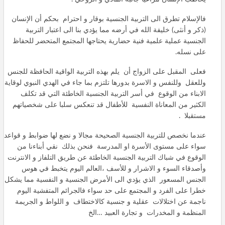
فالإسلام تطرق الى التربية الجنسية بوقار و احترام بحكم أن الإنسان
(ذكر و أنثى) خليفة الله في أرضه مما يؤدي بنا الى اعتبار التربية
الجنسية عملية علمية فنية حضارية يحتاجها المجتمع المتحضر للحفاظ
على نسله.
فعلى المقبل على الزواج أن يلم بهذه التربية الواقية الحافظة للجنس
وللعقل وللنفس و الاسرة بدورها تلتزم بما جاء في الهدي النبوي لوقاية
الابناء من الوقوع في أسر التربية الجنسية الخاطئة التي قد تكلف
الكثير من المعاناة النفسية للأطفال قد تنعكس سلبا على شخصياتهم
مستقبلا .
عندما نخصص للتربية الجنسية الصحيحة مجالا و نضع لها ضوابط و قواعد
سواء على مستوى الأسرة او المدرسة فنحن بذلك نقي أبناءنا من
الوقوع في شباك التربية الجنسية الخاطئة عن طريق التلفاز و الانترنت
وأصدقاء السوء و الاشرار و للأسف ،العالم اليوم يتخبط في هوس
الجنس المسعور الذي يؤدي الى الأمرض الجنسية و النفسية مما يشكل
خطرا على الفرد و المجتمع على حد سواء فالجرائم المتفشية اليوم
ناجمة عن اختلالات عقلية و جنسية كالاختطاف و اللواط و الجريمة
المنظمة و المخدرات و تجارة العبيد …الخ