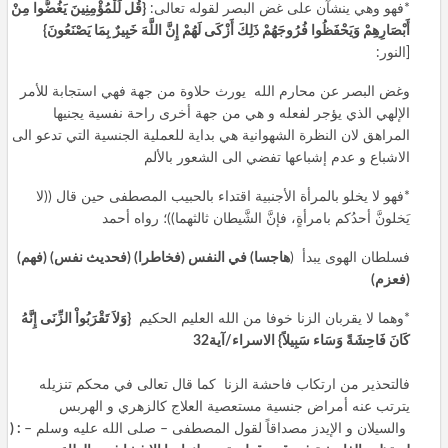
*فهو وهي ينشآن على غض البصر لقوله تعالى:
{
قُل لِّلْمُؤْمِنِينَ يَغُضُّوا مِنْ
أَبْصَارِهِمْ وَيَحْفَظُوا فُرُوجَهُمْ ذَلِكَ أَزْكَى لَهُمْ إِنَّ اللَّهَ خَبِيرٌ بِمَا يَصْنَعُونَ
}
[النور:
وغض البصر عن محارم الله يورث حلاوة من جهة فهي استجابة للأمر
الإلهي الذي يؤجر لفعله و هي من جهة أخرى راحة نفسية يجنيها
المراهق لان النظرة الشهوانية هي بداية للعملية الجنسية التي تدعو الى
الاشباع و عدم إشباعها تفضي الى الشعور بالألم
*فهو لا يخلو بالمرأة الأجنبية اقتداء بالحبيب المصطفى حين قال ((لا
يَخلونَّ أحدُكم بامرأةٍ، فإنَّ الشَّيطان ثالثهما))؛ رواه أحمد
فسلطان الهوى يبدأ (
هاجسا) في النفس (فخاطرا) (فحديث نفس) (فهم)
(فعزم)
*وهما لا يقربان الزنا خوفا من الله العليم الحكيم
{
وَلاَ تَقْرَبُواْ الزِّنَى إِنَّهُ
كَانَ فَاحِشَةً وَسَاء سَبِيلاً
}
الاسراء
/
آية
32
فالتحذير من ارتكاب فاحشة الزنا كما قال تعالى في محكم تنزيله
يترتب عنه أمراض جنسية مستعصية العلاج كالزهري و الهربس
والسيلان و الإيدز مصداقاً لقول المصطفى – صلى الله عليه وسلم –
: (